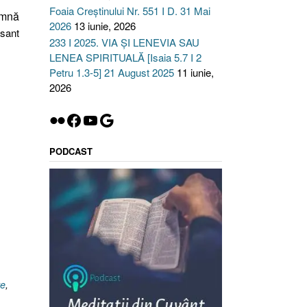
Foaia Creștinului Nr. 551 I D. 31 Mai
amnă
2026
13 iunie, 2026
esant
233 I 2025. VIA ȘI LENEVIA SAU
LENEA SPIRITUALĂ [Isaia 5.7 I 2
Petru 1.3-5] 21 August 2025
11 iunie,
2026
Flickr
Facebook
YouTube
Google
PODCAST
re
,