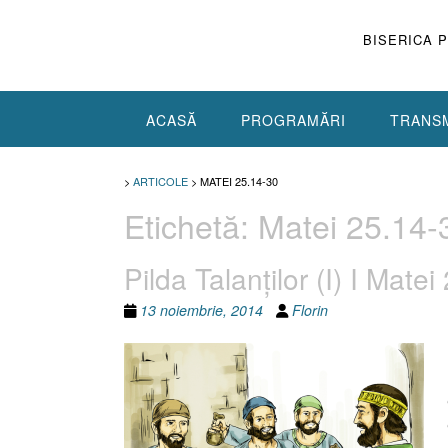
Skip
to
BISERICA 
content
ACASĂ
PROGRAMĂRI
TRANSM
>
ARTICOLE
>
MATEI 25.14-30
Etichetă:
Matei 25.14-
Pilda Talanţilor (I) I Mate
13 noiembrie, 2014
Florin