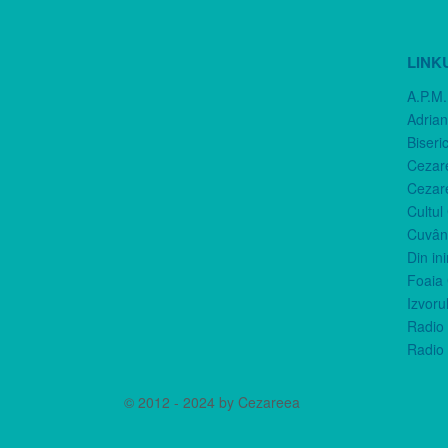
LINK
A.P.M.
Adria
Biseri
Cezar
Cezar
Cultul
Cuvânt
Din in
Foaia 
Izvorul
Radio 
Radio 
© 2012 - 2024 by Cezareea