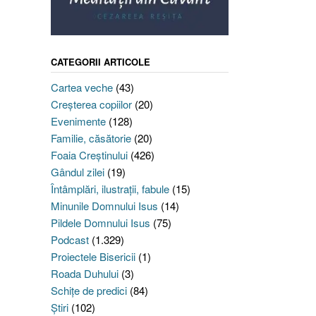
CATEGORII ARTICOLE
Cartea veche
(43)
Creşterea copiilor
(20)
Evenimente
(128)
Familie, căsătorie
(20)
Foaia Creştinului
(426)
Gândul zilei
(19)
Întâmplări, ilustraţii, fabule
(15)
Minunile Domnului Isus
(14)
Pildele Domnului Isus
(75)
Podcast
(1.329)
Proiectele Bisericii
(1)
Roada Duhului
(3)
Schiţe de predici
(84)
Ştiri
(102)