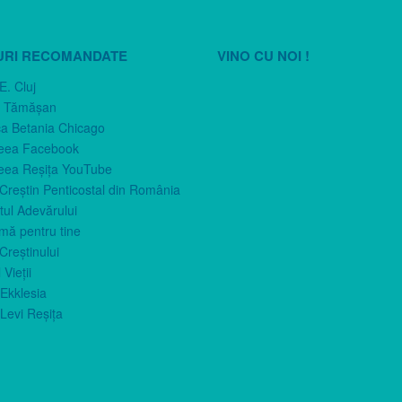
URI RECOMANDATE
VINO CU NOI !
E. Cluj
n Tămăşan
ca Betania Chicago
eea Facebook
eea Reşiţa YouTube
 Creştin Penticostal din România
ul Adevărului
imă pentru tine
Creştinului
 Vieţii
Ekklesia
Levi Reşiţa