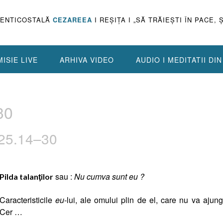
PENTICOSTALĂ
CEZAREEA
I REŞIŢA I „SĂ TRĂIEŞTI ÎN PACE, 
ISIE LIVE
ARHIVA VIDEO
AUDIO I MEDITATII DI
30
i 25.14–30
sau :
Nu cumva sunt eu ?
Pilda talanţilor
Caracteristicile
eu
-lui, ale omului plin de el, care nu va ajung
Cer …