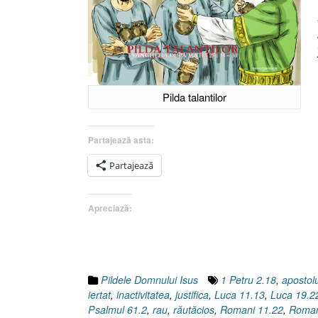
Pilda talantilor
Partajează asta:
Partajează
Apreciază:
Pildele Domnului Isus
1 Petru 2.18
,
apostol
iertat
,
inactivitatea
,
justifica
,
Luca 11.13
,
Luca 19.2
Psalmul 61.2
,
rau
,
răutăcios
,
Romani 11.22
,
Roman