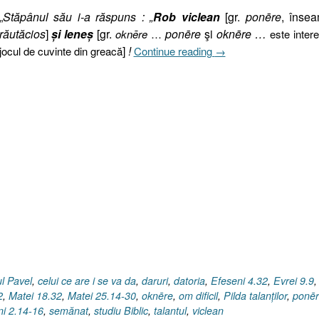
„
Stăpânul său i-a răspuns : „
Rob viclean
[gr.
ponēre
, înse
răutăcios
]
şi leneş
[gr.
ponēre
şi
oknēre …
oknēre
…
este inter
„Pilda
]
!
jocul de cuvinte din greacă
Continue reading
→
Talanţilor
(I)
I
Matei
25.14–
30”
ul Pavel
,
celui ce are i se va da
,
daruri
,
datoria
,
Efeseni 4.32
,
Evrei 9.9
,
2
,
Matei 18.32
,
Matei 25.14-30
,
oknēre
,
om dificil
,
Pilda talanţilor
,
ponē
i 2.14-16
,
semănat
,
studiu Biblic
,
talantul
,
viclean