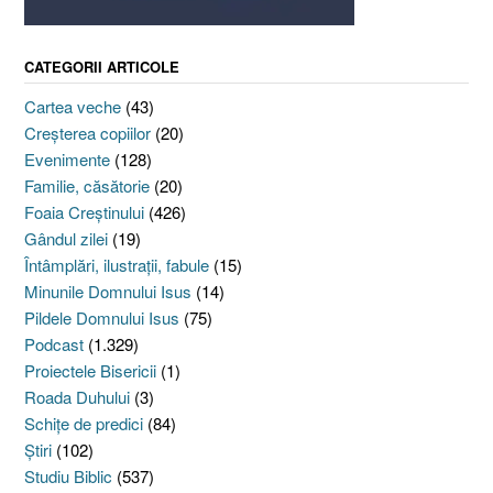
CATEGORII ARTICOLE
Cartea veche
(43)
Creşterea copiilor
(20)
Evenimente
(128)
Familie, căsătorie
(20)
Foaia Creştinului
(426)
Gândul zilei
(19)
Întâmplări, ilustraţii, fabule
(15)
Minunile Domnului Isus
(14)
Pildele Domnului Isus
(75)
Podcast
(1.329)
Proiectele Bisericii
(1)
Roada Duhului
(3)
Schiţe de predici
(84)
Ştiri
(102)
Studiu Biblic
(537)