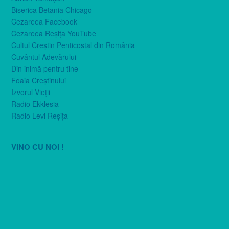
Biserica Betania Chicago
Cezareea Facebook
Cezareea Reşiţa YouTube
Cultul Creştin Penticostal din România
Cuvântul Adevărului
Din inimă pentru tine
Foaia Creştinului
Izvorul Vieţii
Radio Ekklesia
Radio Levi Reşiţa
VINO CU NOI !