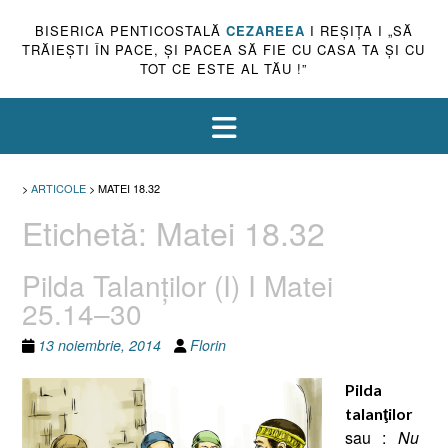
BISERICA PENTICOSTALĂ
CEZAREEA
I REŞIŢA I „SĂ
TRĂIEŞTI ÎN PACE, ŞI PACEA SĂ FIE CU CASA TA ŞI CU
TOT CE ESTE AL TĂU !”
>
ARTICOLE
>
MATEI 18.32
Etichetă:
Matei 18.32
Pilda Talanţilor (I) I Matei
25.14–30
13 noiembrie, 2014
Florin
Pilda
talanţilor
sau :
Nu