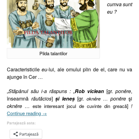
cumva sunt
eu ?
Pilda talantilor
Caracteristicile
eu
-lui, ale omului plin de el, care nu va
ajunge în Cer …
„
Stăpânul său i-a răspuns : „
Rob viclean
[gr.
ponēre
,
înseamnă
răutăcios
]
şi leneş
[gr.
ponēre
şi
oknēre
…
oknēre …
]
!
este interesant jocul de cuvinte din greacă
„Pilda
Continue reading
→
Talanţilor
Partajează asta:
(I)
I
Partajează