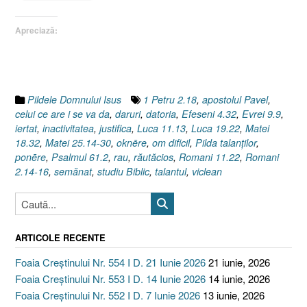
Matei
25.14–
Apreciază:
30”
Pildele Domnului Isus
1 Petru 2.18
,
apostolul Pavel
,
celui ce are i se va da
,
daruri
,
datoria
,
Efeseni 4.32
,
Evrei 9.9
,
iertat
,
inactivitatea
,
justifica
,
Luca 11.13
,
Luca 19.22
,
Matei
18.32
,
Matei 25.14-30
,
oknēre
,
om dificil
,
Pilda talanţilor
,
ponēre
,
Psalmul 61.2
,
rau
,
răutăcios
,
Romani 11.22
,
Romani
2.14-16
,
semănat
,
studiu Biblic
,
talantul
,
viclean
ARTICOLE RECENTE
Foaia Creștinului Nr. 554 I D. 21 Iunie 2026
21 iunie, 2026
Foaia Creștinului Nr. 553 I D. 14 Iunie 2026
14 iunie, 2026
Foaia Creștinului Nr. 552 I D. 7 Iunie 2026
13 iunie, 2026