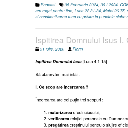
Podcast
08 Februarie 2024
,
39 I 2024. 
am rugat pentru tine
,
Luca 22.31-34
,
Matei 26.75
,
si constientizarea mea cu privire la punctele slabe 
Ispitirea Domnului Isus I
31 iulie, 2020
Florin
Ispitirea Domnului Isus
[Luca 4.1-15]
Să observăm mai întâi :
I. Ce scop are încercarea ?
Încercarea are cel puţin trei scopuri :
maturizarea
credinciosului,
verificarea
relaţiei personale cu Dumneze
pregătirea
creştinului pentru o slujire efici