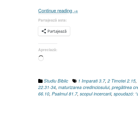
„Ispitirea
Continue reading
→
Domnului
Partajează asta:
Isus
I.
Partajează
Ce
scop
Apreciază:
are
încercarea
Încarc...
[Luca
4.1-
15]”
Studiu Biblic
1 Imparati 3.7
,
2 Timotei 2.15
,
22.31-34
,
maturizarea credinciosului
,
pregătirea cre
66.10
,
Psalmul 81.7
,
scopul incercarii
,
spoudazó: “a