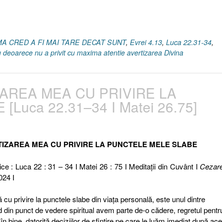
–
U MA CRED A FI MAI TARE DECAT SUNT
,
Evrei 4.13
,
Luca 22.31-34
,
u deoarece nu a privit cu maxima atentie avertizarea Divina
IZAREA MEA CU PRIVIRE LA
Luca 22.31–34 I Matei 26.75]
ENTIZAREA MEA CU PRIVIRE LA PUNCTELE MELE SLABE
ice : Luca 22 : 31 – 34 I Matei 26 : 75 I Meditaţii din Cuvânt I
Cezar
024 I
cu privire la punctele slabe din viața personală, este unul dintre
nd din punct de vedere spiritual avem parte de-o cădere, regretul pentr
n bine, datorită deciziilor de sfințire pe care le luăm imediat după ac