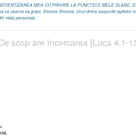
CONSTIENTIZAREA MEA CU PRIVIRE LA PUNCTELE MELE SLABE
,
E
sa va cearna ca graul
,
Simone Simone
,
Unul dintre scopurile ispitelor e
din viata personala
. Ce scop are încercarea [Luca 4.1-1
u,
entă.