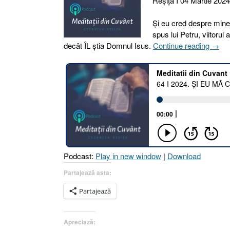
Reşiţa I 04 Martie 2024
Și eu cred despre mine 
spus lui Petru, viitorul
„64
decât ÎL știa Domnul Isus.
Continue reading
→
I
2024.
ȘI
EU
MĂ
CRE
A
FI
MAI
Podcast:
Play in new window
|
Download
TAR
DEC
Partajează asta:
SUN
Partajează
[Evre
4.13
I
Apreciază:
Luca