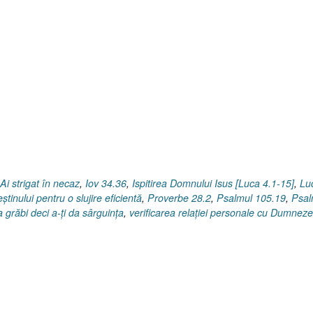
Ai strigat în necaz
,
Iov 34.36
,
Ispitirea Domnului Isus [Luca 4.1-15]
,
Lu
ştinului pentru o slujire eficientă
,
Proverbe 28.2
,
Psalmul 105.19
,
Psal
 grăbi deci a-ţi da sârguința
,
verificarea relaţiei personale cu Dumnez