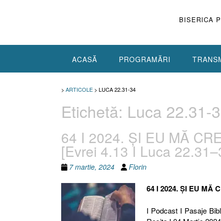
Skip
to
BISERICA 
content
ACASĂ
PROGRAMĂRI
TRANSM
>
ARTICOLE
>
LUCA 22.31-34
Etichetă:
Luca 22.31-
64 I 2024. ȘI EU MĂ C
[Evrei 4.13 I Luca 22.31–
7 martie, 2024
Florin
64 I 2024. ȘI EU MĂ
I Podcast I Pasaje Bibl