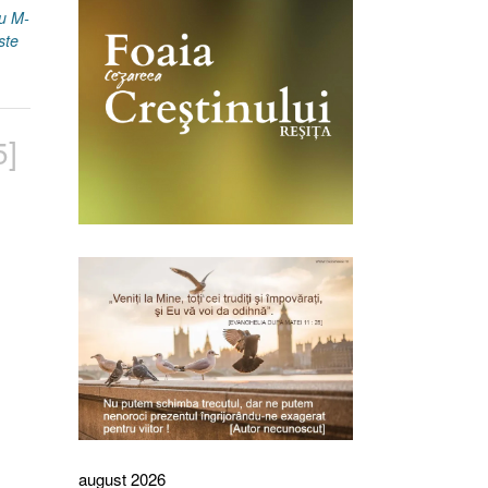
u M-
ste
5]
august 2026