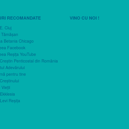
URI RECOMANDATE
VINO CU NOI !
E. Cluj
n Tămăşan
ca Betania Chicago
eea Facebook
eea Reşiţa YouTube
 Creştin Penticostal din România
ul Adevărului
imă pentru tine
Creştinului
 Vieţii
Ekklesia
Levi Reşiţa