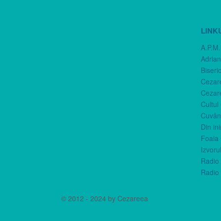
LINK
A.P.M.
Adria
Biseri
Cezar
Cezar
Cultul
Cuvânt
Din in
Foaia 
Izvorul
Radio 
Radio 
© 2012 - 2024 by Cezareea