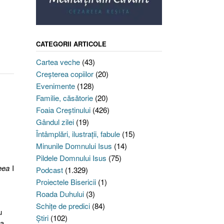
CATEGORII ARTICOLE
Cartea veche
(43)
Creşterea copiilor
(20)
Evenimente
(128)
Familie, căsătorie
(20)
Foaia Creştinului
(426)
Gândul zilei
(19)
Întâmplări, ilustraţii, fabule
(15)
Minunile Domnului Isus
(14)
Pildele Domnului Isus
(75)
eea
I
Podcast
(1.329)
Proiectele Bisericii
(1)
Roada Duhului
(3)
Schiţe de predici
(84)
u
Ştiri
(102)
ea