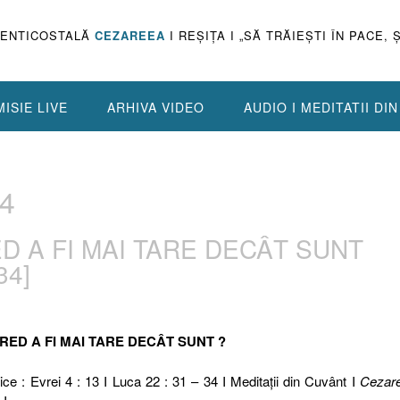
PENTICOSTALĂ
CEZAREEA
I REŞIŢA I „SĂ TRĂIEŞTI ÎN PACE, 
ISIE LIVE
ARHIVA VIDEO
AUDIO I MEDITATII DI
34
RED A FI MAI TARE DECÂT SUNT
34]
 CRED A FI MAI TARE DECÂT SUNT ?
ice : Evrei 4 : 13 I Luca 22 : 31 – 34 I Meditaţii din Cuvânt I
Cezar