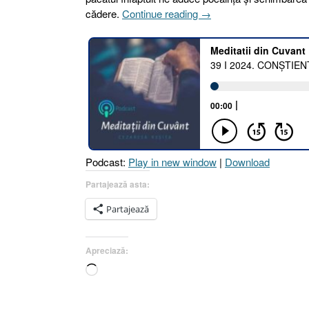
„39
cădere.
Continue reading
→
I
2024.
CONȘTIENTIZAREA
MEA
CU
PRIVIRE
LA
PUNCTELE
MELE
Podcast:
Play in new window
|
Download
SLABE
[Luca
Partajează asta:
22.31–
Partajează
34
I
Matei
Apreciază:
26.75]”
Încarc...