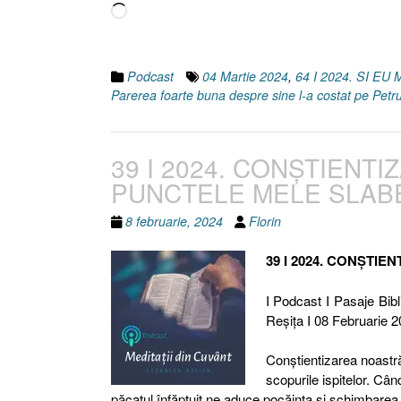
Încarc...
22.31
34]”
Podcast
04 Martie 2024
,
64 I 2024. SI E
Parerea foarte buna despre sine l-a costat pe Petr
39 I 2024. CONȘTIENT
PUNCTELE MELE SLABE [
8 februarie, 2024
Florin
39 I 2024. CONȘTI
I Podcast I Pasaje Bibl
Reşiţa I 08 Februarie 2
Conștientizarea noastră 
scopurile ispitelor. Câ
păcatul înfăptuit ne aduce pocăința și schimbarea î