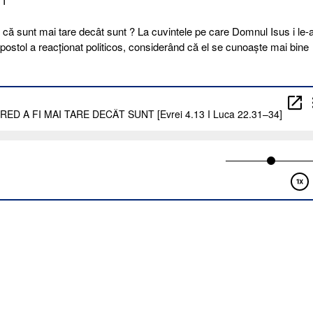
 I
că sunt mai tare decât sunt ? La cuvintele pe care Domnul Isus i le-
 apostol a reacționat politicos, considerând că el se cunoaște mai bine
D
E
ÂT
T
i