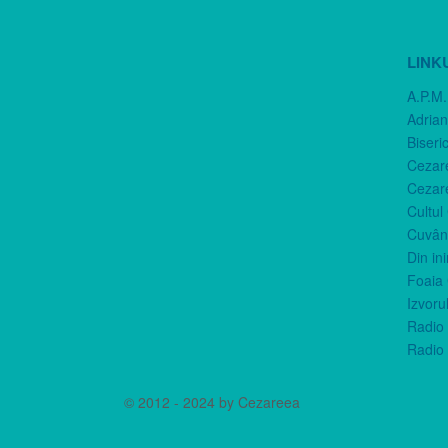
LINK
A.P.M.
Adria
Biseri
Cezar
Cezar
Cultul
Cuvânt
Din in
Foaia 
Izvorul
Radio 
Radio 
© 2012 - 2024 by Cezareea