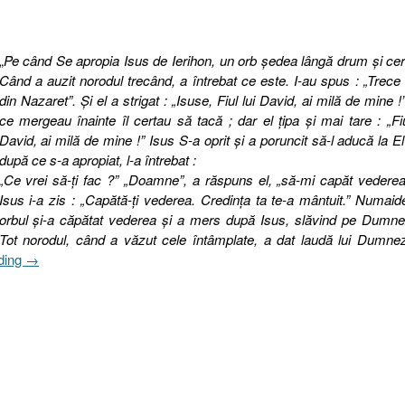
„
Pe când Se apropia Isus de Ierihon, un orb şedea lângă drum şi ce
Când a auzit norodul trecând, a întrebat ce este. I-au spus : „Trece
din Nazaret”. Şi el a strigat : „Isuse, Fiul lui David, ai milă de mine !
ce mergeau înainte îl certau să tacă ; dar el ţipa şi mai tare : „Fiu
David, ai milă de mine !” Isus S-a oprit şi a poruncit să-l aducă la El 
după ce s-a apropiat, l-a întrebat :
„Ce vrei să-ţi fac ?” „Doamne”, a răspuns el, „să-mi capăt vederea
Isus i-a zis : „Capătă-ţi vederea. Credinţa ta te-a mântuit.” Numaid
orbul şi-a căpătat vederea şi a mers după Isus, slăvind pe Dumne
Tot norodul, când a văzut cele întâmplate, a dat laudă lui Dumne
„Evanghelia
ding
→
după
Luca
18:35–
43,
Vindecare
orbului
sau