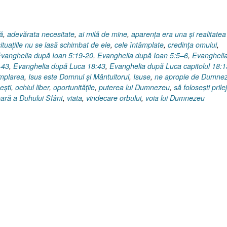
Cotidianul
neobişnuit
!”
ă
,
adevărata necesitate
,
ai milă de mine
,
aparenţa era una şi realitatea
tuaţiile nu se lasă schimbat de ele
,
cele întâmplate
,
credinţa omului
,
vanghelia după Ioan 5:19-20
,
Evanghelia după Ioan 5:5–6
,
Evangheli
–43
,
Evanghelia după Luca 18:43
,
Evanghelia după Luca capitolul 18:1
mplarea
,
Isus este Domnul şi Mântuitorul
,
Isuse
,
ne apropie de Dumne
eşti
,
ochiul liber
,
oportunităţile
,
puterea lui Dumnezeu
,
să foloseşti prilej
oară a Duhului Sfânt
,
viata
,
vindecare orbului
,
voia lui Dumnezeu