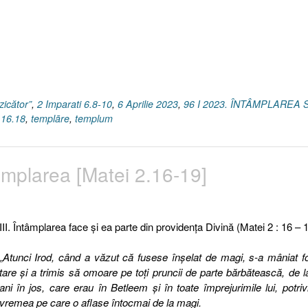
zicător”
,
2 Imparati 6.8-10
,
6 Aprilie 2023
,
96 I 2023. ÎNTÂMPLAREA 
 16.18
,
templāre
,
templum
tâmplarea [Matei 2.16-19]
III. Întâmplarea face şi ea parte din providenţa Divină (Matei 2 : 16 – 
„
Atunci Irod, când a văzut că fusese înşelat de magi, s-a mâniat f
tare şi a trimis să omoare pe toţi pruncii de parte bărbătească, de l
ani în jos, care erau în Betleem şi în toate împrejurimile lui, potriv
vremea pe care o aflase întocmai de la magi.