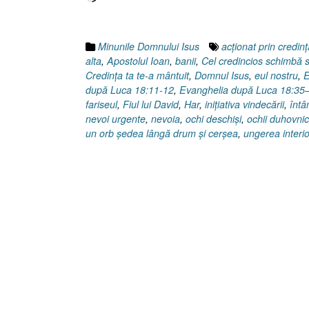
Minunile Domnului Isus
acţionat prin credinţ
alta
,
Apostolul Ioan
,
banii
,
Cel credincios schimbă si
Credinţa ta te-a mântuit
,
Domnul Isus
,
eul nostru
,
E
după Luca 18:11-12
,
Evanghelia după Luca 18:35
fariseul
,
Fiul lui David
,
Har
,
iniţiativa vindecării
,
întâ
nevoi urgente
,
nevoia
,
ochi deschişi
,
ochii duhovnic
un orb şedea lângă drum şi cerşea
,
ungerea interi