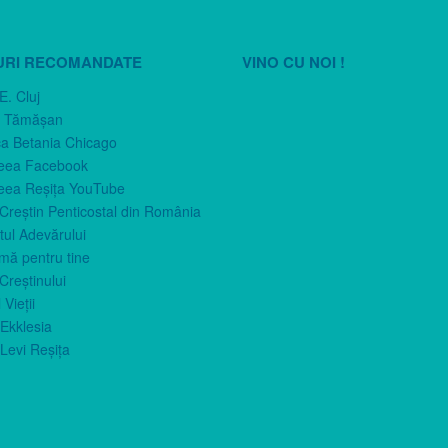
URI RECOMANDATE
VINO CU NOI !
E. Cluj
n Tămăşan
ca Betania Chicago
eea Facebook
eea Reşiţa YouTube
 Creştin Penticostal din România
ul Adevărului
imă pentru tine
Creştinului
 Vieţii
Ekklesia
Levi Reşiţa