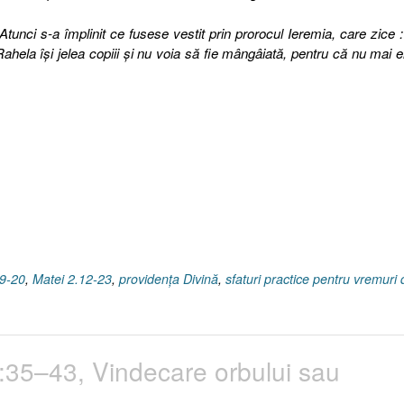
Atunci s-a împlinit ce fusese vestit prin prorocul Ieremia, care zice 
ahela îşi jelea copiii şi nu voia să fie mângâiată, pentru că nu mai e
ovidenţa
nă.
âmplarea
ei
-
19-20
,
Matei 2.12-23
,
providenţa Divină
,
sfaturi practice pentru vremuri 
35–43, Vindecare orbului sau