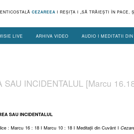
PENTICOSTALĂ
CEZAREEA
I REŞIŢA I „SĂ TRĂIEŞTI ÎN PACE, 
ISIE LIVE
ARHIVA VIDEO
AUDIO I MEDITATII DI
 SAU INCIDENTALUL [Marcu 16.18
AREA SAU INCIDENTALUL
lice : Marcu 16 : 18 I Marcu 10 : 18 I Meditaţii din Cuvânt I
Cezar