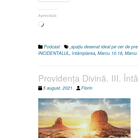
Apreciază:
Încarc...
Podcast
„spațiu desenat ideal pe cer de pre
INCIDENTALUL
,
întâmplarea
,
Marcu 10.18
,
Marcu
Providenţa Divină. III. În
5 august, 2021
Florin