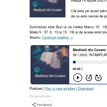
Reşiţa I 6 Aprilie 2023 I
Cât este pe acest pămâ
de ce este nevoie de pr
Dumnezeu este Bun (a se vedea Marcu 10 : 18
Matei 5 : 37, 6 : 13 și 13 : 19) și de aceea este 
„96
Nostru
.
Continue reading
→
I
2023.
ÎNTÂMPLAREA
SAU
INCIDENTALUL
[Marcu
16.18
I
Marcu
Podcast:
Play in new window
|
Download
10.18]”
Partajează asta:
Partajează