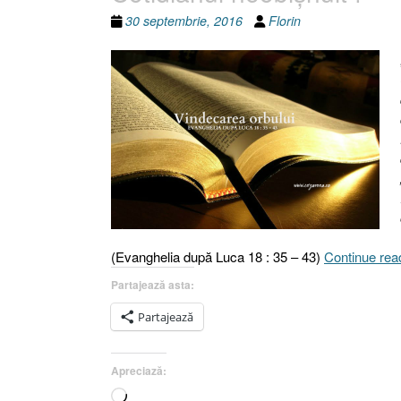
30 septembrie, 2016
Florin
(Evanghelia după Luca 18 : 35 – 43)
Continue rea
Partajează asta:
Partajează
Apreciază:
Încarc...