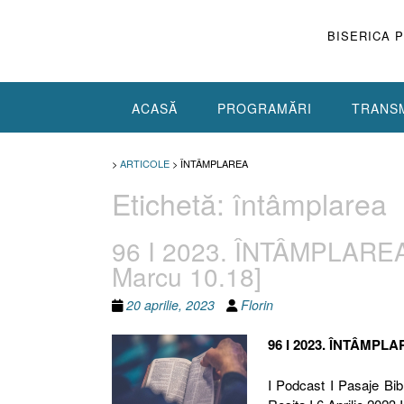
Skip
to
BISERICA 
content
ACASĂ
PROGRAMĂRI
TRANSM
>
ARTICOLE
>
ÎNTÂMPLAREA
Etichetă:
întâmplarea
96 I 2023. ÎNTÂMPLAREA
Marcu 10.18]
20 aprilie, 2023
Florin
96 I 2023. ÎNTÂMPL
I Podcast I Pasaje Bib