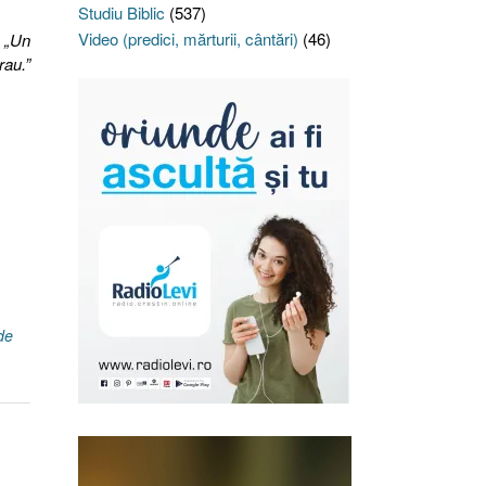
Studiu Biblic
(537)
Video (predici, mărturii, cântări)
(46)
: „Un
rau.”
de