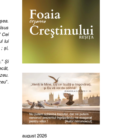
rşea.
 Isus
” Cei
l lui
; şi,
.” Şi
ecât,
zeu.
zeu
”.
august 2026