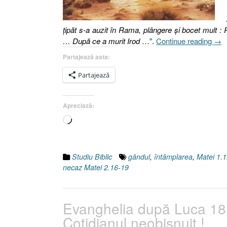
ţipăt s-a auzit în Rama, plângere şi bocet mult : R
„Pr
… După ce a murit Irod
…”.
Continue reading
→
Divi
Partajează asta:
III.
Înt
Partajează
[Mat
2.16
Apreciază:
19]”
Încarc...
Studiu Biblic
gândul
,
întâmplarea
,
Matei 1.
necaz Matei 2.16-19
Evanghelia după Luca 18:
Cotidianul neobişnuit !