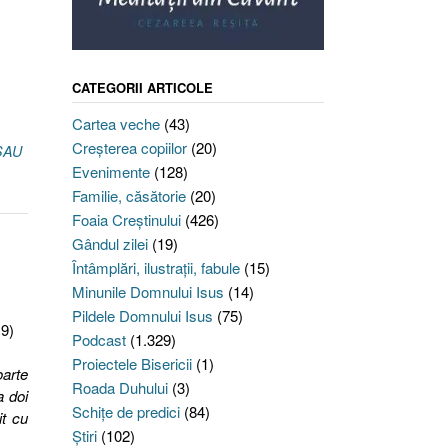
CATEGORII ARTICOLE
Cartea veche
(43)
Creşterea copiilor
(20)
SAU
Evenimente
(128)
Familie, căsătorie
(20)
Foaia Creştinului
(426)
Gândul zilei
(19)
Întâmplări, ilustraţii, fabule
(15)
Minunile Domnului Isus
(14)
Pildele Domnului Isus
(75)
19)
Podcast
(1.329)
Proiectele Bisericii
(1)
oarte
Roada Duhului
(3)
a doi
Schiţe de predici
(84)
it cu
Ştiri
(102)