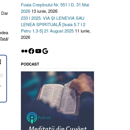
Foaia Creștinului Nr. 551 I D. 31 Mai
2026
13 iunie, 2026
. Dar
233 I 2025. VIA ȘI LENEVIA SAU
LENEA SPIRITUALĂ [Isaia 5.7 I 2
Petru 1.3-5] 21 August 2025
11 iunie,
edea
2026
Tatăl
Flickr
Facebook
YouTube
Google
PODCAST