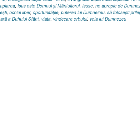
mplarea
,
Isus este Domnul şi Mântuitorul
,
Isuse
,
ne apropie de Dumne
eşti
,
ochiul liber
,
oportunităţile
,
puterea lui Dumnezeu
,
să foloseşti prilej
oară a Duhului Sfânt
,
viata
,
vindecare orbului
,
voia lui Dumnezeu