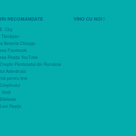
URI RECOMANDATE
VINO CU NOI !
E. Cluj
n Tămăşan
ca Betania Chicago
eea Facebook
eea Reşiţa YouTube
 Creştin Penticostal din România
ul Adevărului
imă pentru tine
Creştinului
 Vieţii
Ekklesia
Levi Reşiţa