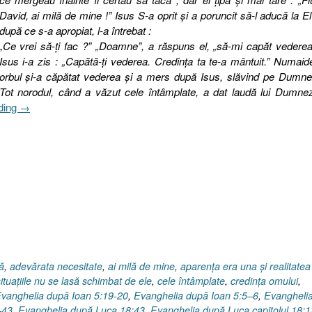
David, ai milă de mine !” Isus S-a oprit şi a poruncit să-l aducă la El 
după ce s-a apropiat, l-a întrebat :
„Ce vrei să-ţi fac ?” „Doamne”, a răspuns el, „să-mi capăt vederea
Isus i-a zis : „Capătă-ţi vederea. Credinţa ta te-a mântuit.” Numaid
orbul şi-a căpătat vederea şi a mers după Isus, slăvind pe Dumne
Tot norodul, când a văzut cele întâmplate, a dat laudă lui Dumne
„Evanghelia
ding
→
după
Luca
18:35–
43,
Vindecare
orbului
sau
Cotidianul
neobişnuit
!”
ă
,
adevărata necesitate
,
ai milă de mine
,
aparenţa era una şi realitatea
tuaţiile nu se lasă schimbat de ele
,
cele întâmplate
,
credinţa omului
,
vanghelia după Ioan 5:19-20
,
Evanghelia după Ioan 5:5–6
,
Evangheli
–43
,
Evanghelia după Luca 18:43
,
Evanghelia după Luca capitolul 18:1