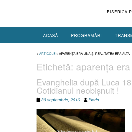
Skip
to
BISERICA 
content
ACASĂ
PROGRAMĂRI
TRANSM
>
ARTICOLE
>
APARENŢA ERA UNA ŞI REALITATEA ERA ALTA
Etichetă:
aparenţa era 
Evanghelia după Luca 18:
Cotidianul neobişnuit !
30 septembrie, 2016
Florin