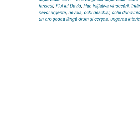
fariseul
,
Fiul lui David
,
Har
,
iniţiativa vindecării
,
întâ
nevoi urgente
,
nevoia
,
ochi deschişi
,
ochii duhovnic
un orb şedea lângă drum şi cerşea
,
ungerea interi