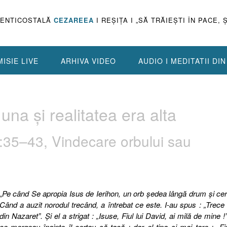
PENTICOSTALĂ
CEZAREEA
I REŞIŢA I „SĂ TRĂIEŞTI ÎN PACE, 
ISIE LIVE
ARHIVA VIDEO
AUDIO I MEDITATII DI
una şi realitatea era alta
35–43, Vindecare orbului sau
„
Pe când Se apropia Isus de Ierihon, un orb şedea lângă drum şi ce
Când a auzit norodul trecând, a întrebat ce este. I-au spus : „Trece
din Nazaret”. Şi el a strigat : „Isuse, Fiul lui David, ai milă de mine !
ce mergeau înainte îl certau să tacă ; dar el ţipa şi mai tare : „Fiu