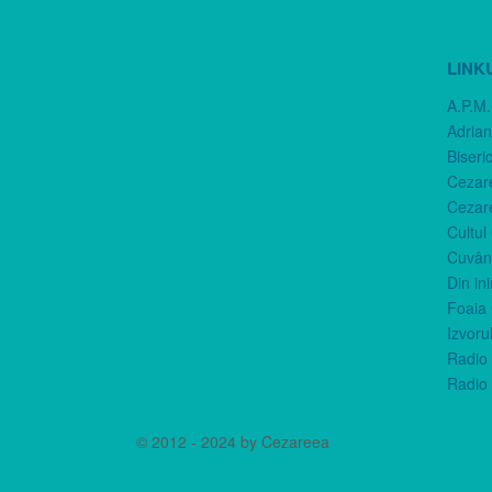
LINK
A.P.M.
Adria
Biseri
Cezar
Cezar
Cultul
Cuvânt
Din in
Foaia 
Izvorul
Radio 
Radio 
© 2012 - 2024 by Cezareea