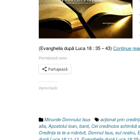
(Evanghelia după Luca 18 : 35 – 43)
Continue rea
Partajează asta:
Partajează
Apreciază:
Minunile Domnului Isus
acţionat prin credinţ
alta
,
Apostolul Ioan
,
banii
,
Cel credincios schimbă si
Credinţa ta te-a mântuit
,
Domnul Isus
,
eul nostru
,
E
după Luca 18:11-12
,
Evanghelia după Luca 18:35