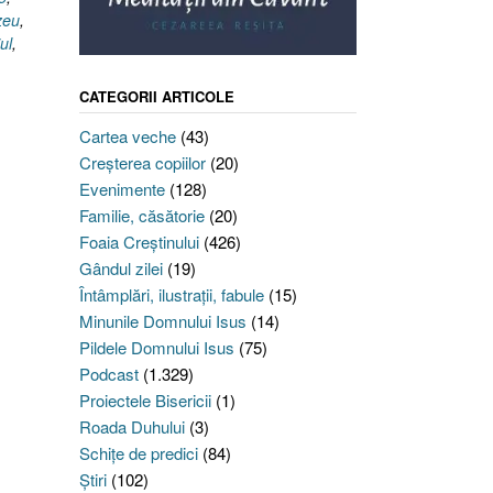
zeu
,
ul
,
CATEGORII ARTICOLE
Cartea veche
(43)
Creşterea copiilor
(20)
Evenimente
(128)
Familie, căsătorie
(20)
Foaia Creştinului
(426)
Gândul zilei
(19)
Întâmplări, ilustraţii, fabule
(15)
Minunile Domnului Isus
(14)
Pildele Domnului Isus
(75)
Podcast
(1.329)
Proiectele Bisericii
(1)
Roada Duhului
(3)
Schiţe de predici
(84)
Ştiri
(102)