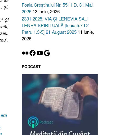
Foaia Creștinului Nr. 551 I D. 31 Mai
; şi,
2026
13 iunie, 2026
233 I 2025. VIA ȘI LENEVIA SAU
.” Şi
LENEA SPIRITUALĂ [Isaia 5.7 I 2
ecât,
Petru 1.3-5] 21 August 2025
11 iunie,
zeu.
2026
zeu
”.
Flickr
Facebook
YouTube
Google
PODCAST
 era
a
3
,