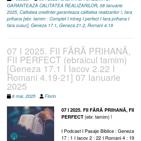
GARANTEAZA CALITATEA REALIZARILOR
,
08 Ianuarie
2025
,
Calitatea credintei garanteaza calitatea realizarilor !
,
fara
prihana [ebr. tamim : Complet I intreg I perfect I fara prihana I
fara cusur]
,
Geneza 17.1
,
Geneza 21.2
,
Romani 4.19
07 I 2025. FII FĂRĂ PRIHANĂ,
FII PERFECT (ebraicul tamim)
[Geneza 17.1 I Iacov 2.22 I
Romani 4.19-21] 07 Ianuarie
2025
8 mai, 2025
Florin
07 I 2025. FII FĂRĂ PRIHANĂ, FII
PERFECT
(ebr. tamim) !
I Podcast I Pasaje Biblice : Geneza
17 : 1 I Iacov 2 : 22 I Romani 4 : 19