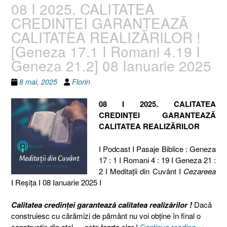
08 I 2025. CALITATEA
CREDINȚEI GARANTEAZĂ
CALITATEA REALIZĂRILOR !
[Geneza 17.1 I Romani 4.19 I
Geneza 21.2] 08 Ianuarie 2025
8 mai, 2025
Florin
08 I 2025. CALITATEA
CREDINȚEI GARANTEAZĂ
CALITATEA REALIZĂRILOR
I Podcast I Pasaje Biblice : Geneza
17 : 1 I Romani 4 : 19 I Geneza 21 :
2 I Meditaţii din Cuvânt I
Cezareea
I Reşiţa I 08 Ianuarie 2025 I
Calitatea credinței garantează calitatea realizărilor !
Dacă
construiesc cu cărămizi de pământ nu voi obține în final o
„08
construcție din oțel … este foarte clar !
Continue reading
→