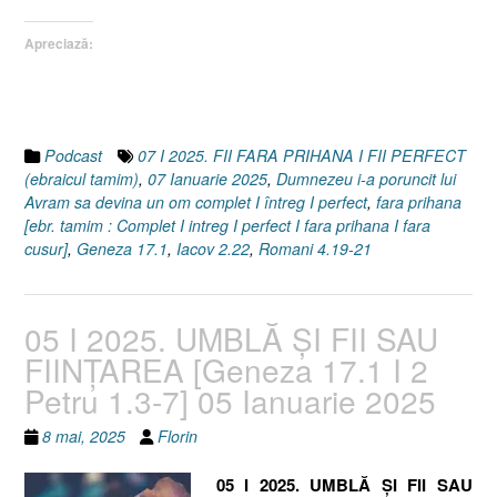
2.22
I
Apreciază:
Romani
4.19-
21]
07
Ianuarie
Podcast
07 I 2025. FII FARA PRIHANA I FII PERFECT
2025”
(ebraicul tamim)
,
07 Ianuarie 2025
,
Dumnezeu i-a poruncit lui
Avram sa devina un om complet I întreg I perfect
,
fara prihana
[ebr. tamim : Complet I intreg I perfect I fara prihana I fara
cusur]
,
Geneza 17.1
,
Iacov 2.22
,
Romani 4.19-21
05 I 2025. UMBLĂ ȘI FII SAU
FIINȚAREA [Geneza 17.1 I 2
Petru 1.3-7] 05 Ianuarie 2025
8 mai, 2025
Florin
05 I 2025. UMBLĂ ȘI FII SAU