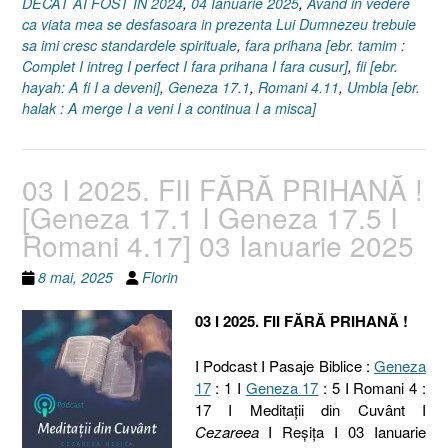
DECAT AI FOST IN 2024
,
04 Ianuarie 2025
,
Avand in vedere
Ianuarie
ca viata mea se desfasoara in prezenta Lui Dumnezeu trebuie
2025”
sa imi cresc standardele spirituale
,
fara prihana [ebr. tamim :
Complet I intreg I perfect I fara prihana I fara cusur]
,
fii [ebr.
hayah: A fi I a deveni]
,
Geneza 17.1
,
Romani 4.11
,
Umbla [ebr.
halak : A merge I a veni I a continua I a misca]
03 I 2025. FII FĂRĂ PRIHANĂ !
[Geneza 17.1 I Geneza 17.5 I
Romani 4.17] 03 Ianuarie 2025
8 mai, 2025
Florin
03 I 2025. FII FĂRĂ PRIHANĂ !
I Podcast I Pasaje Biblice :
Geneza
17
: 1 I
Geneza 17
: 5 I Romani 4 :
17 I Meditaţii din Cuvânt I
Cezareea
I Reşiţa I 03 Ianuarie