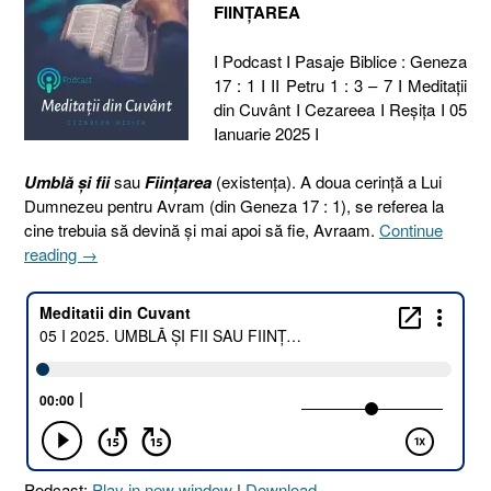
FIINȚAREA
I Podcast I Pasaje Biblice : Geneza
17 : 1 I II Petru 1 : 3 – 7 I Meditaţii
din Cuvânt I Cezareea I Reşiţa I 05
Ianuarie 2025 I
Umblă și fii
sau
Ființarea
(existența). A doua cerință a Lui
Dumnezeu pentru Avram (din Geneza 17 : 1), se referea la
cine trebuia să devină și mai apoi să fie, Avraam.
Continue
„05
reading
→
I
2025.
UMBLĂ
ȘI
FII
SAU
FIINȚAREA
[Geneza
17.1
Podcast:
Play in new window
|
Download