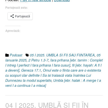
I
2
Partajează asta:
Petru
Partajează
1.3-
7]
05
Apreciază:
Ianuarie
2025”
Podcast
05 I 2025. UMBLA SI FII SAU FIINTAREA
,
05
Ianuarie 2025
,
2 Petru 1.3-7
,
fara prihana [ebr. tamim : Complet
I intreg I perfect I fara prihana I fara cusur]
,
fii [ebr. hayah: A fi I
a deveni]
,
Geneza 17.1
,
Omul este o fiinta care are o existenta
cu scopuri clar definite I Sa isi traiască viata înaintea Lui
Dumnezeu la modul superlativ
,
Umbla [ebr. halak : A merge I a
veni I a continua I a misca]
04 I 2025. UMBLĂ ȘI FII ÎN