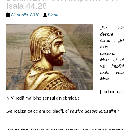
Isaia 44.28
26 aprilie, 2016
Florin
„
Eu zic
despre
Cirus : „El
este
păstorul
Meu, şi el
va împlini
toată voia
Mea
[traducerea
NIV, redă mai bine sensul din ebraică :
„va realiza tot ce am pe plac”]
; el va zice despre Ierusalim :
„Să fie zidit iarăşi !”, şi despre Templu: „Să i se pună temeliile