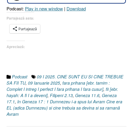
să
Podcast:
Play in new window
|
Download
fii
tu
Partajează asta:
!
Partajează
[Geneza
17.1
I
Apreciază:
Geneza
11.6
I
Filipeni
2.13]
Podcast
09 I 2025. CINE SUNT EU SI CINE TREBUIE
09
SA FII TU
,
09 Ianuarie 2025
,
fara prihana [ebr. tamim :
Ianuarie
Complet I intreg I perfect I fara prihana I fara cusur]
,
fii [ebr.
2025”
hayah: A fi I a deveni]
,
Filipeni 2.13
,
Geneza 11.6
,
Geneza
17.1
,
In Geneza 17 : 1 Dumnezeu i-a spus lui Avram Cine era
EL (adica Dumnezeu) si cine trebuia sa devina si sa ramană
Avram