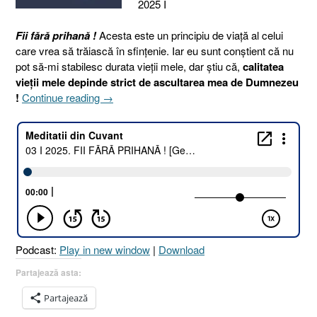
2025 I
Fii fără prihană !
Acesta este un principiu de viață al celui
care vrea să trăiască în sfințenie. Iar eu sunt conștient că nu
pot să-mi stabilesc durata vieții mele, dar știu că,
calitatea
vieții mele depinde strict de ascultarea mea de Dumnezeu
„03
!
Continue reading
→
I
2025.
FII
FĂRĂ
PRIHANĂ
!
[Geneza
17.1
I
Podcast:
Play in new window
|
Download
Geneza
17.5
Partajează asta:
I
Partajează
Romani
4.17]