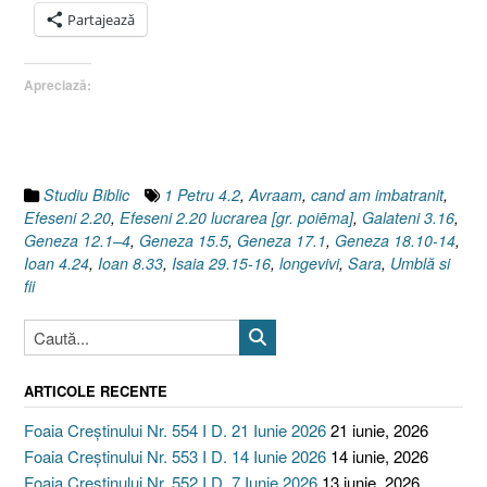
!
Partajează
[Avram,
Geneza
Apreciază:
17.1
I
Isaia
29.15-
16]”
Studiu Biblic
1 Petru 4.2
,
Avraam
,
cand am imbatranit
,
Efeseni 2.20
,
Efeseni 2.20 lucrarea [gr. poiēma]
,
Galateni 3.16
,
Geneza 12.1–4
,
Geneza 15.5
,
Geneza 17.1
,
Geneza 18.10-14
,
Ioan 4.24
,
Ioan 8.33
,
Isaia 29.15-16
,
longevivi
,
Sara
,
Umblă si
fii
ARTICOLE RECENTE
Foaia Creștinului Nr. 554 I D. 21 Iunie 2026
21 iunie, 2026
Foaia Creștinului Nr. 553 I D. 14 Iunie 2026
14 iunie, 2026
Foaia Creștinului Nr. 552 I D. 7 Iunie 2026
13 iunie, 2026