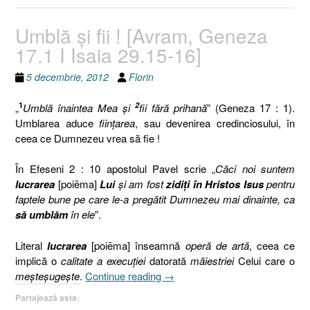
Umblă şi fii ! [Avram, Geneza
17.1 I Isaia 29.15-16]
5 decembrie, 2012
Florin
1
2
„
Umblă înaintea Mea şi
fii fără prihană
” (Geneza 17 : 1).
Umblarea aduce
fiinţarea
, sau devenirea credinciosului, în
ceea ce Dumnezeu vrea să fie !
În Efeseni 2 : 10 apostolul Pavel scrie „
Căci noi suntem
lucrarea
[poiēma]
Lui
şi am fost
zidiţi în Hristos Isus
pentru
faptele bune pe care le-a pregătit Dumnezeu mai dinainte, ca
să umblăm
în ele
”.
Literal
lucrarea
[poiēma] înseamnă
operă de artă
, ceea ce
implică o
calitate a execuţiei
datorată
măiestriei
Celui care o
„Umblă
meşteşugeşte
.
Continue reading
→
şi
Partajează asta:
fii