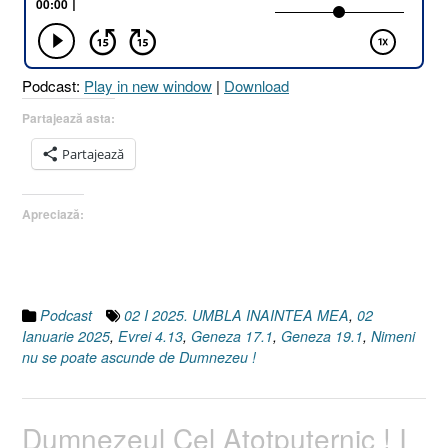
[Geneza
17.1
I
Evrei
Podcast:
Play in new window
|
Download
4.13
I
Partajează asta:
Geneza
Partajează
19.1]
02
Ianuarie
Apreciază:
2025”
Podcast
02 I 2025. UMBLA INAINTEA MEA
,
02
Ianuarie 2025
,
Evrei 4.13
,
Geneza 17.1
,
Geneza 19.1
,
Nimeni
nu se poate ascunde de Dumnezeu !
Dumnezeul Cel Atotputernic ! I