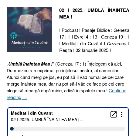
02 I 2025. UMBLĂ ÎNAINTEA
MEA !
I Podcast I Pasaje Biblice : Geneza
17 : 1 I Evrei 4 : 13 I Geneza 19 : 1
I Meditaţii din Cuvânt I
Cezareea
I
Reşiţa I 02 Ianuarie 2025 I
„
Umblă înaintea Mea !
” (Geneza 17 : 1) Înțelegem că aici,
Dumnezeu s-a exprimat pe înțelesul nostru, al oamenilor.
Atunci când merg pe jos, eu pot să îl văd numai pe cel care
merge înaintea mea, dar nu pot să-l văd ce face pe cel care
alege să meargă după mine, adică în spatele meu !
Continue
„02
reading
→
I
2025.
UMBLĂ
ÎNAINTEA
MEA