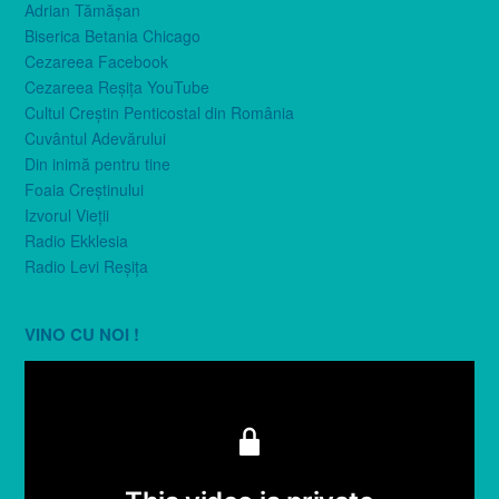
Adrian Tămăşan
Biserica Betania Chicago
Cezareea Facebook
Cezareea Reşiţa YouTube
Cultul Creştin Penticostal din România
Cuvântul Adevărului
Din inimă pentru tine
Foaia Creştinului
Izvorul Vieţii
Radio Ekklesia
Radio Levi Reşiţa
VINO CU NOI !