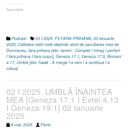
03
Apreciază:
Ianuarie
2025”
Podcast
03 I 2025. FII FARA PRIHANA
,
03 Ianuarie
2025
,
Calitatea vietii mele depinde strict de ascultarea mea de
Dumnezeu
,
fara prihana [ebr. tamim : Complet I intreg I perfect
I fara prihana I fara cusur]
,
Geneza 17.1
,
Geneza 17.5
,
Romani
4.17
,
Umbla [ebr. halak : A merge I a veni I a continua I a
misca]
02 I 2025. UMBLĂ ÎNAINTEA
MEA [Geneza 17.1 I Evrei 4.13
I Geneza 19.1] 02 Ianuarie
2025
8 mai, 2025
Florin