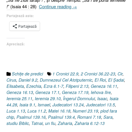
„Dumnezeul
!
” (Isaia 44 : 28)
Continue reading
→
Cel
Partajează asta:
Atotputernic
!
Partajează
I
Isaia
Apreciază:
44.28”
Schiţe de predici
1 Cronici 22.9
,
2 Cronici 36.22-23
,
Cir
,
Cirus
,
Daniel 9.2
,
Dumnezeul Cel Atotputernic
,
El Roi
,
El Şadai
,
Elisabeta
,
Ezechia
,
Ezra 6.1-7
,
Filipeni 2.13
,
Geneza 16.11
,
Geneza 16.13
,
Geneza 17.1
,
Geneza 17.19
,
Iehova IIre
,
Ieremia 25.11
,
Ieremia 29.10
,
Îngerul Domnului
,
Isaac
,
Isaia
44.28
,
Isaia 9.1
,
Ismael
,
Judecatori 13.24
,
Judecatori 13.5
,
Luca 1.13
,
Luca 11.2
,
Matei 16.18
,
Numeri 23.19
,
plod fara
chip
,
Psalmul 139.16
,
Psalmul 139.4
,
Romani 7.18
,
Sara
,
studiu Biblic
,
Tatnai
,
un fiu
,
Zaharia
,
Zaharia 6.12-13