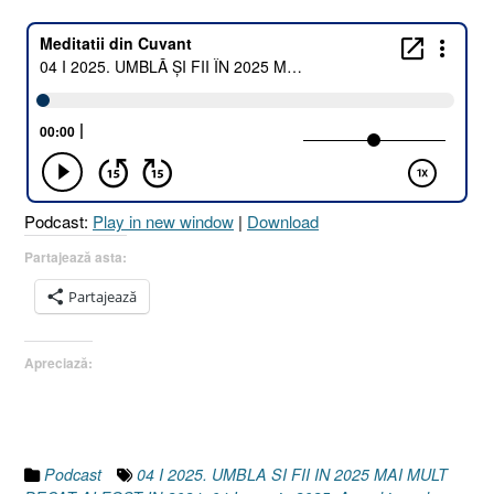
I
2025.
UMBLĂ
ȘI
FII
ÎN
2025
MAI
MULT
Podcast:
Play in new window
|
Download
DECÂT
AI
Partajează asta:
FOST
Partajează
ÎN
2024
!
Apreciază:
[Geneza
17.1
I
Romani
4.11]
Podcast
04 I 2025. UMBLA SI FII IN 2025 MAI MULT
04