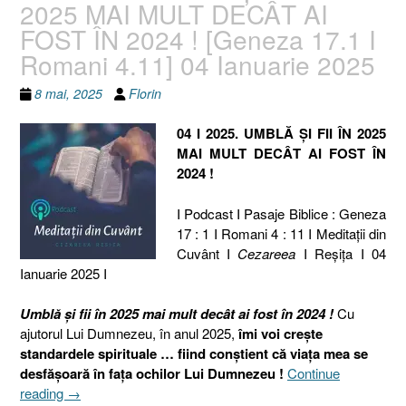
2025 MAI MULT DECÂT AI
FOST ÎN 2024 ! [Geneza 17.1 I
Romani 4.11] 04 Ianuarie 2025
8 mai, 2025
Florin
04 I 2025. UMBLĂ ȘI FII ÎN 2025
MAI MULT DECÂT AI FOST ÎN
2024 !
I Podcast I Pasaje Biblice : Geneza
17 : 1 I Romani 4 : 11 I Meditaţii din
Cuvânt I
Cezareea
I Reşiţa I 04
Ianuarie 2025 I
Umblă și fii în 2025 mai mult decât ai fost în 2024 !
Cu
ajutorul Lui Dumnezeu, în anul 2025,
îmi voi crește
standardele spirituale … fiind conștient că viața mea se
desfășoară în fața ochilor Lui Dumnezeu !
Continue
„04
reading
→