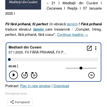
– 21 I Meditaţii din Cuvânt I
Cezareea
I Reşiţa I 07 Ianuarie
2025 I
Fii fără prihană, fii perfect
(în ebraică
tamim
)
!
Fără prihană
traduce ebraicul
tamim
care înseamnă : „Complet, întreg,
„07
perfect, fără prihană, fără cusur”.
Continue reading
→
I
2025.
FII
FĂRĂ
PRIHANĂ,
FII
PERFECT
(ebraicul
tamim)
Podcast:
Play in new window
|
Download
[Geneza
17.1
Partajează asta:
I
Partajează
Iacov