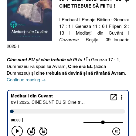
CINE TREBUIE SĂ FII TU !
I Podcast I Pasaje Biblice : Geneza
17 : 1 I Geneza 11 : 6 I Filipeni 2 :
13 I Meditaţii din Cuvânt I
Cezareea
I Reşiţa I 09 Ianuarie
2025 I
Cine sunt EU și cine trebuie să fii tu !
În Geneza 17 : 1,
Dumnezeu i-a spus lui Avram,
Cine era EL
(adică
Dumnezeu) și
cine trebuia să devină și să rămână Avram
.
„09
Continue reading
→
I
2025.
CINE
SUNT
EU
ȘI
Cine
trebuie