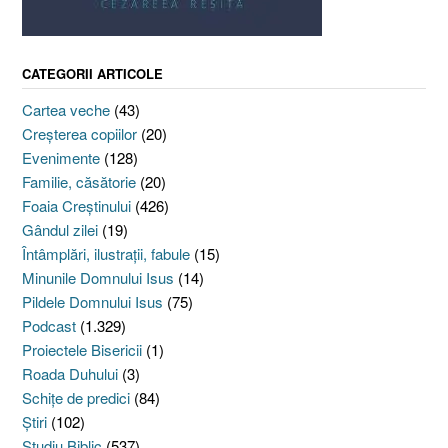
CATEGORII ARTICOLE
Cartea veche
(43)
Creşterea copiilor
(20)
Evenimente
(128)
Familie, căsătorie
(20)
Foaia Creştinului
(426)
Gândul zilei
(19)
Întâmplări, ilustraţii, fabule
(15)
Minunile Domnului Isus
(14)
Pildele Domnului Isus
(75)
Podcast
(1.329)
Proiectele Bisericii
(1)
Roada Duhului
(3)
Schiţe de predici
(84)
Ştiri
(102)
Studiu Biblic
(537)