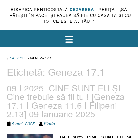
BISERICA PENTICOSTALĂ
CEZAREEA
I REŞIŢA I „SĂ
TRĂIEŞTI ÎN PACE, ŞI PACEA SĂ FIE CU CASA TA ŞI CU
TOT CE ESTE AL TĂU !”
>
ARTICOLE
>
GENEZA 17.1
Etichetă:
Geneza 17.1
09 I 2025. CINE SUNT EU ȘI
Cine trebuie să fii tu ! [Geneza
17.1 I Geneza 11.6 I Filipeni
2.13] 09 Ianuarie 2025
8 mai, 2025
Florin
09 I 2025. CINE SUNT EU ȘI