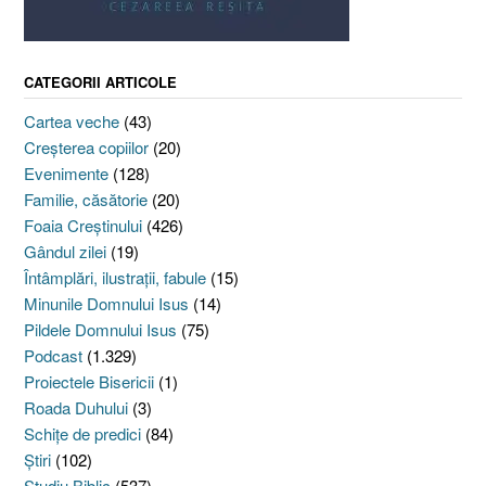
CATEGORII ARTICOLE
Cartea veche
(43)
Creşterea copiilor
(20)
Evenimente
(128)
Familie, căsătorie
(20)
Foaia Creştinului
(426)
Gândul zilei
(19)
Întâmplări, ilustraţii, fabule
(15)
Minunile Domnului Isus
(14)
Pildele Domnului Isus
(75)
Podcast
(1.329)
Proiectele Bisericii
(1)
Roada Duhului
(3)
Schiţe de predici
(84)
Ştiri
(102)
Studiu Biblic
(537)