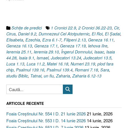
Schiţe de predici
1 Cronici 22.9
,
2 Cronici 36.22-23
,
Cir
,
Cirus
,
Daniel 9.2
,
Dumnezeul Cel Atotputernic
,
El Roi
,
El Şadai
,
Elisabeta
,
Ezechia
,
Ezra 6.1-7
,
Filipeni 2.13
,
Geneza 16.11
,
Geneza 16.13
,
Geneza 17.1
,
Geneza 17.19
,
Iehova IIre
,
Ieremia 25.11
,
Ieremia 29.10
,
Îngerul Domnului
,
Isaac
,
Isaia
44.28
,
Isaia 9.1
,
Ismael
,
Judecatori 13.24
,
Judecatori 13.5
,
Luca 1.13
,
Luca 11.2
,
Matei 16.18
,
Numeri 23.19
,
plod fara
chip
,
Psalmul 139.16
,
Psalmul 139.4
,
Romani 7.18
,
Sara
,
studiu Biblic
,
Tatnai
,
un fiu
,
Zaharia
,
Zaharia 6.12-13
ARTICOLE RECENTE
Foaia Creștinului Nr. 554 I D. 21 Iunie 2026
21 iunie, 2026
Foaia Creștinului Nr. 553 I D. 14 Iunie 2026
14 iunie, 2026
Foaia Creștinului Nr. 552 I D. 7 Iunie 2026
13 iunie, 2026