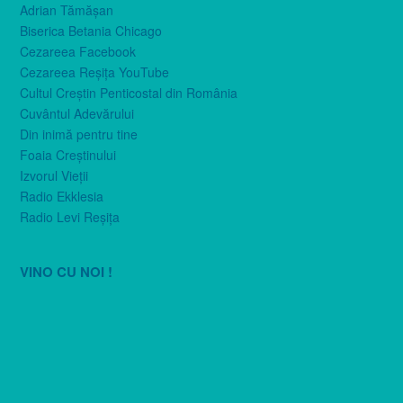
Adrian Tămăşan
Biserica Betania Chicago
Cezareea Facebook
Cezareea Reşiţa YouTube
Cultul Creştin Penticostal din România
Cuvântul Adevărului
Din inimă pentru tine
Foaia Creştinului
Izvorul Vieţii
Radio Ekklesia
Radio Levi Reşiţa
VINO CU NOI !