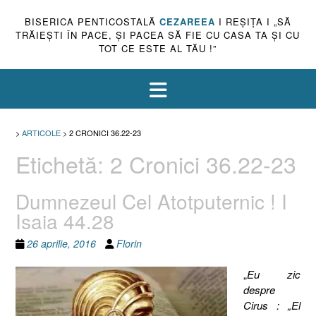
BISERICA PENTICOSTALĂ
CEZAREEA
I REŞIŢA I „SĂ
TRĂIEŞTI ÎN PACE, ŞI PACEA SĂ FIE CU CASA TA ŞI CU
TOT CE ESTE AL TĂU !”
>
ARTICOLE
>
2 CRONICI 36.22-23
Etichetă:
2 Cronici 36.22-23
Dumnezeul Cel Atotputernic ! I
Isaia 44.28
26 aprilie, 2016
Florin
„
Eu zic
despre
Cirus : „El