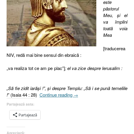
este
păstorul
Meu, şi el
va împlini
toată voia
Mea
[traducerea
NIV, redă mai bine sensul din ebraică :
„va realiza tot ce am pe plac”]
; el va zice despre Ierusalim :
„Să fie zidit iarăşi !”, şi despre Templu: „Să i se pună temeliile
„Dumnezeul
!
” (Isaia 44 : 28)
Continue reading
→
Cel
Partajează asta:
Atotputernic
!
Partajează
I
Isaia
Apreciază:
44.28”