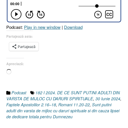
PUȚIN
ADULȚ
DIN
VÂRS
Podcast:
Play in new window
|
Download
DE
MIJLO
Partajează asta:
CU
Partajează
DARU
SPIRI
[Roma
Apreciază:
11.20-
Încarc...
22
I
Faptele
Apostol
Podcast
182 I 2024. DE CE SUNT PUTINI ADULTI DIN
2.16-
VARSTA DE MIJLOC CU DARURI SPIRITUALE
,
30 Iunie 2024
,
18]
Faptele Apostolilor 2.16–18
,
Romani 11.20-22
,
Sunt putini
30
adulti din varsta de mijloc cu daruri spirituale si din cauza lipsei
Iunie
de dedicare totala pentru Dumnezeu
2024”