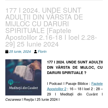
177 I 2024. UNDE SUNT
ADULȚII DIN VÂRSTA DE
MIJLOC CU DARURI
SPIRITUALE [Faptele
Apostolilor 2.16-18 I Ioel 2.28-
29] 25 Iunie 2024
25 iunie, 2024
Florin
177 I 2024. UNDE SUNT ADULȚII
DIN VÂRSTA DE MIJLOC, CU
DARURI SPIRITUALE ?
I Podcast I Pasaje Biblice :
Faptele
Apostolilor 2
: 16 – 18 I Ioel 2 : 28 –
29 I Meditaţii din Cuvânt I
Cezareea
I Reşiţa I 25 Iunie 2024 I