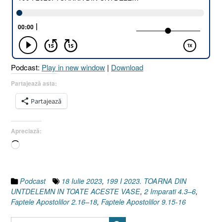
DIN
UNTDELEMN
ÎN
TOATE
ACESTE
VASE
Podcast:
Play in new window
|
Download
[2
Împăraţi
Partajează asta:
4.3–
Partajează
6
I
Faptele
Apreciază:
Apostolilor
Încarc...
9.15-
16
I
Faptele
Podcast
18 Iulie 2023
,
199 I 2023. TOARNA DIN
Apostolilor
UNTDELEMN IN TOATE ACESTE VASE
,
2 Imparati 4.3–6
,
2.16–
Faptele Apostolilor 2.16–18
,
Faptele Apostolilor 9.15-16
18]”