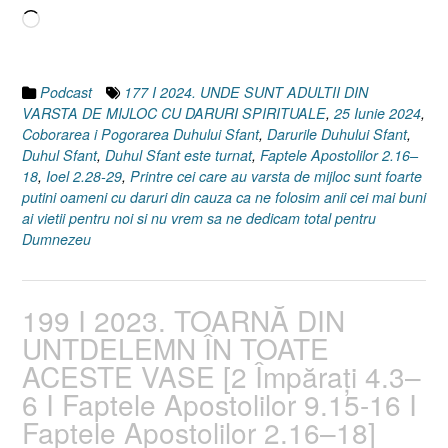
Încarc...
I
Ioel
2.28-
29]
Podcast
177 I 2024. UNDE SUNT ADULTII DIN
25
VARSTA DE MIJLOC CU DARURI SPIRITUALE
,
25 Iunie 2024
,
Iunie
Coborarea i Pogorarea Duhului Sfant
,
Darurile Duhului Sfant
,
2024”
Duhul Sfant
,
Duhul Sfant este turnat
,
Faptele Apostolilor 2.16–
18
,
Ioel 2.28-29
,
Printre cei care au varsta de mijloc sunt foarte
putini oameni cu daruri din cauza ca ne folosim anii cei mai buni
ai vietii pentru noi si nu vrem sa ne dedicam total pentru
Dumnezeu
199 I 2023. TOARNĂ DIN
UNTDELEMN ÎN TOATE
ACESTE VASE [2 Împăraţi 4.3–
6 I Faptele Apostolilor 9.15-16 I
Faptele Apostolilor 2.16–18]