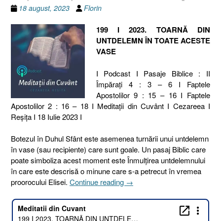
18 august, 2023
Florin
199 I 2023. TOARNĂ DIN
UNTDELEMN ÎN TOATE ACESTE
VASE
I Podcast I Pasaje Biblice : II
Împăraţi 4 : 3 – 6 I Faptele
Apostolilor 9 : 15 – 16 I Faptele
Apostolilor 2 : 16 – 18 I Meditaţii din Cuvânt I Cezareea I
Reşiţa I 18 Iulie 2023 I
Botezul în Duhul Sfânt este asemenea turnării unui untdelemn
în vase (sau recipiente) care sunt goale. Un pasaj Biblic care
poate simboliza acest moment este Înmulțirea untdelemnului
în care este descrisă o minune care s-a petrecut în vremea
„199
proorocului Elisei.
Continue reading
→
I
2023.
TOARNĂ