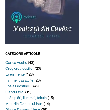
CATEGORII ARTICOLE
Cartea veche
(43)
Creşterea copiilor
(20)
Evenimente
(128)
Familie, căsătorie
(20)
Foaia Creştinului
(426)
Gândul zilei
(19)
Întâmplări, ilustraţii, fabule
(15)
Minunile Domnului Isus
(14)
Pildele Domnului Isus
(75)