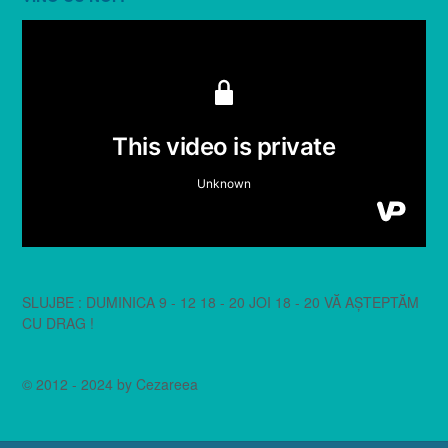
SLUJBE : DUMINICA 9 - 12 18 - 20 JOI 18 - 20 VĂ AȘTEPTĂM
CU DRAG !
© 2012 - 2024 by Cezareea