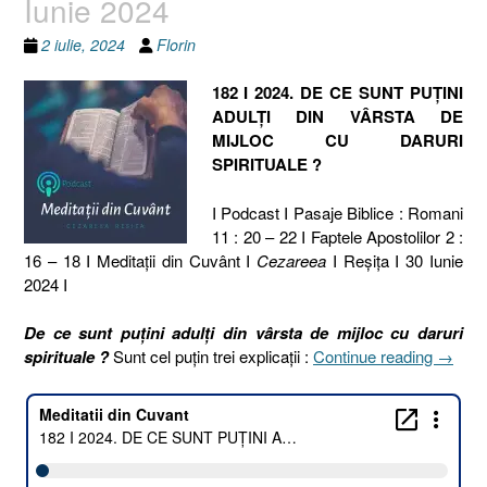
Iunie 2024
2 iulie, 2024
Florin
182 I 2024. DE CE SUNT PUȚINI
ADULȚI DIN VÂRSTA DE
MIJLOC CU DARURI
SPIRITUALE ?
I Podcast I Pasaje Biblice : Romani
11 : 20 – 22 I Faptele Apostolilor 2 :
16 – 18 I Meditaţii din Cuvânt I
Cezareea
I Reşiţa I 30 Iunie
2024 I
De ce sunt puțini adulți din vârsta de mijloc cu daruri
„182
spirituale ?
Sunt cel puțin trei explicații :
Continue reading
→
I
2024.
DE
CE
SUNT