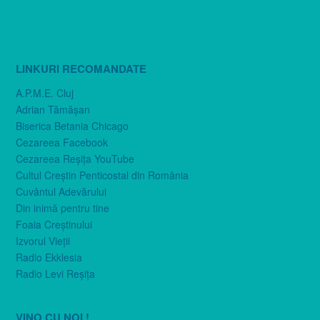
LINKURI RECOMANDATE
A.P.M.E. Cluj
Adrian Tămăşan
Biserica Betania Chicago
Cezareea Facebook
Cezareea Reşiţa YouTube
Cultul Creştin Penticostal din România
Cuvântul Adevărului
Din inimă pentru tine
Foaia Creştinului
Izvorul Vieţii
Radio Ekklesia
Radio Levi Reşiţa
VINO CU NOI !