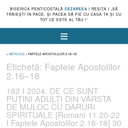
BISERICA PENTICOSTALĂ
CEZAREEA
I REŞIŢA I „SĂ
TRĂIEŞTI ÎN PACE, ŞI PACEA SĂ FIE CU CASA TA ŞI CU
TOT CE ESTE AL TĂU !”
>
ARTICOLE
>
FAPTELE APOSTOLILOR 2.16–18
Etichetă:
Faptele Apostolilor
2.16–18
182 I 2024. DE CE SUNT
PUȚINI ADULȚI DIN VÂRSTA
DE MIJLOC CU DARURI
SPIRITUALE [Romani 11.20-22
I Faptele Apostolilor 2.16-18] 30