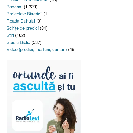
Podcast
(1.329)
Proiectele Bisericii
(1)
Roada Duhului
(3)
Schiţe de predici
(84)
Ştiri
(102)
Studiu Biblic
(537)
Video (predici, mărturii, cântări)
(46)