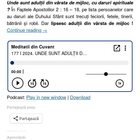
Unde sunt adulții din vârsta de mijloc, cu daruri spirituale
?
În Faptele Apostolilor 2 : 16 – 18, pe lista persoanelor care
au daruri ale Duhului Sfânt sunt trecuți feciorii, fetele, tinerii,
bătrânii și robii. Dar
lipsesc adulții din vârsta de mijloc !
„177
Continue reading
→
I
2024.
UNDE
SUNT
ADULȚII
DIN
VÂRSTA
DE
MIJLOC
Podcast:
Play in new window
|
Download
CU
DARURI
Partajează asta:
SPIRITUALE
Partajează
[Faptele
Apostolilor
2.16-
Apreciază:
18