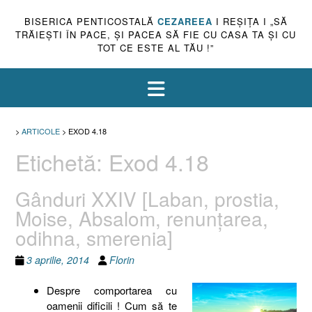
BISERICA PENTICOSTALĂ
CEZAREEA
I REŞIŢA I „SĂ
TRĂIEŞTI ÎN PACE, ŞI PACEA SĂ FIE CU CASA TA ŞI CU
TOT CE ESTE AL TĂU !”
>
ARTICOLE
>
EXOD 4.18
Etichetă:
Exod 4.18
Gânduri XXIV [Laban, prostia,
Moise, Absalom, renunţarea,
odihna, smerenia]
3 aprilie, 2014
Florin
Despre comportarea cu
oamenii dificili ! Cum să te