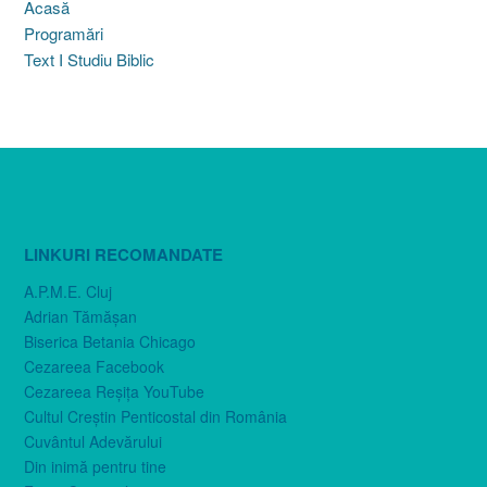
Acasă
Programări
Text I Studiu Biblic
LINKURI RECOMANDATE
A.P.M.E. Cluj
Adrian Tămăşan
Biserica Betania Chicago
Cezareea Facebook
Cezareea Reşiţa YouTube
Cultul Creştin Penticostal din România
Cuvântul Adevărului
Din inimă pentru tine