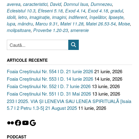
averea
,
caracteristici
,
David
,
Domnul Isus
,
Dumnezeu
,
Eclesistul 10.3
,
Efeseni 5.18
,
Exod 4.14
,
Exod 4.18
,
gradul
,
idolii
,
Ietro
,
imaginaţie
,
imagini
,
indiferent
,
înşelător
,
lipseşte
,
lupa
,
mândru
,
Marcu 9.31
,
Matei 11.28
,
Matei 26.53-54
,
Moise
,
molipsitoare
,
Proverbe 1.20-23
,
smerenie
ARTICOLE RECENTE
Foaia Creștinului Nr. 554 I D. 21 Iunie 2026
21 iunie, 2026
Foaia Creștinului Nr. 553 I D. 14 Iunie 2026
14 iunie, 2026
Foaia Creștinului Nr. 552 I D. 7 Iunie 2026
13 iunie, 2026
Foaia Creștinului Nr. 551 I D. 31 Mai 2026
13 iunie, 2026
233 I 2025. VIA ȘI LENEVIA SAU LENEA SPIRITUALĂ [Isaia
5.7 I 2 Petru 1.3-5] 21 August 2025
11 iunie, 2026
Flickr
Facebook
YouTube
Google
PODCAST