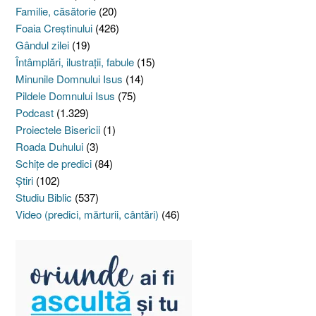
Familie, căsătorie
(20)
Foaia Creştinului
(426)
Gândul zilei
(19)
Întâmplări, ilustraţii, fabule
(15)
Minunile Domnului Isus
(14)
Pildele Domnului Isus
(75)
Podcast
(1.329)
Proiectele Bisericii
(1)
Roada Duhului
(3)
Schiţe de predici
(84)
Ştiri
(102)
Studiu Biblic
(537)
Video (predici, mărturii, cântări)
(46)