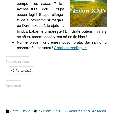
comporţi cu
Laban
? Ia-i
averea, fură-i idolii … după
aceea fugi ! Şi-apoi plânge-
te că ai probleme şi roagă-L
pe Dumnezeu să te ajute …
fiindcă Laban te urmăreşte ! Din Biblie putem învăţa şi
ce să nu facem, dacă vrem să ne fie bine !
Nu ne place nici vremea posomorâtă, dar nici omul
„Gânduri
posomorât, încruntat !
Continue reading
→
XXIV
[Laban,
Partajează asta:
prostia,
Moise,
Partajează
Absalom,
renunţarea,
Apreciază:
odihna,
smerenia]”
Studiu Biblic
1 Cronici 21.13
,
2 Samuel 18.18
,
Absalom
,