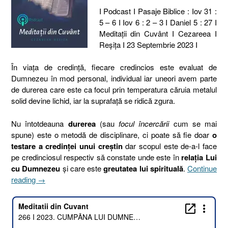
I Podcast I Pasaje Biblice : Iov 31 :
5 – 6 I Iov 6 : 2 – 3 I Daniel 5 : 27 I
Meditaţii din Cuvânt I Cezareea I
Reşiţa I 23 Septembrie 2023 I
În viața de credință, fiecare credincios este evaluat de
Dumnezeu în mod personal, individual iar uneori avem parte
de durerea care este ca focul prin temperatura căruia metalul
solid devine lichid, iar la suprafață se ridică zgura.
Nu întotdeauna
durerea
(sau
focul încercării
cum se mai
spune) este o metodă de disciplinare, ci poate să fie doar
o
testare a credinței unui creștin
dar scopul este de-a-l face
pe credinciosul respectiv să constate unde este în
relația Lui
cu Dumnezeu
și care este
greutatea lui spirituală
.
Continue
„266
reading
→
I
2023.
CUMPĂNA
LUI