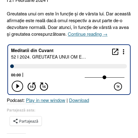
Greutatea unui om este în funcție și de vârsta lui. Dar această
afirmație este reală dacă omul respectiv a avut parte de-o
dezvoltare normală. Doar atunci, în funcție de vârstă va avea
„52
și greutatea corespunzătoare.
Continue reading
→
I
2024.
GREUTATEA
UNUI
OM
ESTE
ÎN
FUNCȚIE
ȘI
Podcast:
Play in new window
|
Download
DE
VÂRSTA
Partajează asta:
LUI
Partajează
[Daniel
5.27
I