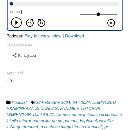
ȘI
CUNOAȘTE
INIMILE
TUTUROR
OAMENILOR
Podcast:
Play in new window
|
Download
[Romani
8.27
Partajează asta:
I
Partajează
Faptele
Apostolilor
1.24
Apreciază:
I
Încarc...
Daniel
5.27]”
Podcast
23 Februarie 2024
,
54 I 2024. DUMNEZEU
EXAMINEAZA SI CUNOASTE INIMILE TUTUROR
OAMENILOR
,
Daniel 5.27
,
Dumnezeu examineaza si cunoaste
inimile tuturor oamenilor de pe pamant
,
Faptele Apostolilor
1.24
,
gr. ereunaó „a cauta cu sarguinta I a examina”
,
gr.