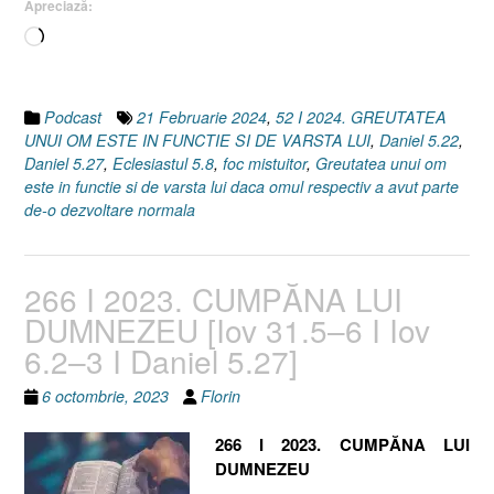
Apreciază:
Daniel
Încarc...
5.22
I
Eclesiastul
5.8]”
Podcast
21 Februarie 2024
,
52 I 2024. GREUTATEA
UNUI OM ESTE IN FUNCTIE SI DE VARSTA LUI
,
Daniel 5.22
,
Daniel 5.27
,
Eclesiastul 5.8
,
foc mistuitor
,
Greutatea unui om
este in functie si de varsta lui daca omul respectiv a avut parte
de-o dezvoltare normala
266 I 2023. CUMPĂNA LUI
DUMNEZEU [Iov 31.5–6 I Iov
6.2–3 I Daniel 5.27]
6 octombrie, 2023
Florin
266 I 2023. CUMPĂNA LUI
DUMNEZEU