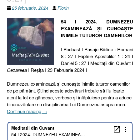
25 februarie, 2024
Florin
54 I 2024. DUMNEZEU
EXAMINEAZĂ ȘI CUNOAȘTE
INIMILE TUTUROR OAMENILOR
I Podcast I Pasaje Biblice : Romani
8 : 27 I Faptele Apostolilor 1 : 24 I
Daniel 5 : 27 I Meditaţii din Cuvânt I
Cezareea
I Reşiţa I 23 Februarie 2024 I
Dumnezeu examinează și cunoaște inimile tuturor oamenilor
de pe pământ. Știind aceste adevăruri trebuie să fiu foarte
atent la tot ce gândesc, vorbesc și înfăptuiesc pentru a aduce
binecuvântare nu disciplinarea Lui Dumnezeu asupra mea.
„54
Continue reading
→
I
2024.
DUMNEZEU
EXAMINEAZĂ