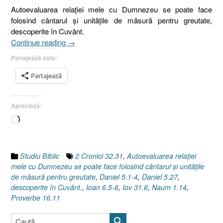
Autoevaluarea relaţiei mele cu Dumnezeu se poate face
folosind cântarul şi unităţile de măsură pentru greutate,
descoperite în Cuvânt.
„Despre
Continue reading
→
autoevaluarea
Partajează asta:
relaţiei
cu
Partajează
Dumnezeu
[Proverbe
Apreciază:
16.11]”
Încarc...
Studiu Biblic
2 Cronici 32.31
,
Autoevaluarea relaţiei
mele cu Dumnezeu se poate face folosind cântarul şi unităţile
de măsură pentru greutate
,
Daniel 5.1-4
,
Daniel 5.27
,
descoperite în Cuvânt.
,
Ioan 6.5-6
,
Iov 31.6
,
Naum 1.14
,
Proverbe 16.11