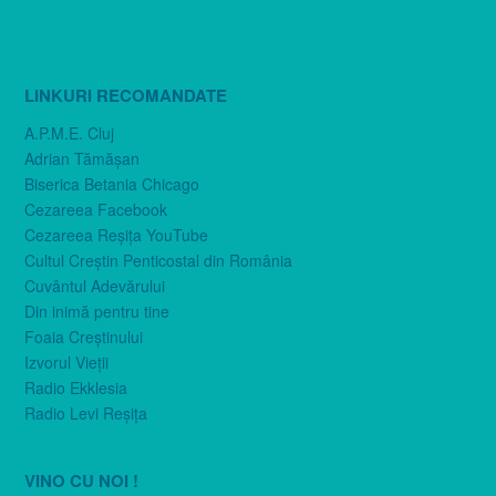
LINKURI RECOMANDATE
A.P.M.E. Cluj
Adrian Tămăşan
Biserica Betania Chicago
Cezareea Facebook
Cezareea Reşiţa YouTube
Cultul Creştin Penticostal din România
Cuvântul Adevărului
Din inimă pentru tine
Foaia Creştinului
Izvorul Vieţii
Radio Ekklesia
Radio Levi Reşiţa
VINO CU NOI !