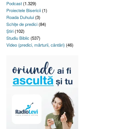
Podcast
(1.329)
Proiectele Bisericii
(1)
Roada Duhului
(3)
Schiţe de predici
(84)
Ştiri
(102)
Studiu Biblic
(537)
Video (predici, mărturii, cântări)
(46)