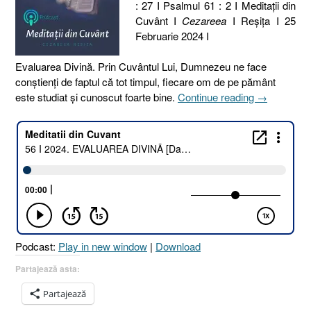
: 27 I Psalmul 61 : 2 I Meditaţii din
Cuvânt I
Cezareea
I Reşiţa I 25
Februarie 2024 I
Evaluarea Divină. Prin Cuvântul Lui, Dumnezeu ne face
conștienți de faptul că tot timpul, fiecare om de pe pământ
„56
este studiat și cunoscut foarte bine.
Continue reading
→
I
2024.
EVALUARE
DIVINĂ
[Daniel
5.27
I
Psalmul
61.2]”
Podcast:
Play in new window
|
Download
Partajează asta:
Partajează