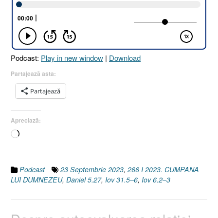
DUMNEZEU
[Iov
31.5–
6
I
Podcast:
Play in new window
|
Download
Iov
6.2–
Partajează asta:
3
Partajează
I
Daniel
5.27]”
Apreciază:
Încarc...
Podcast
23 Septembrie 2023
,
266 I 2023. CUMPANA
LUI DUMNEZEU
,
Daniel 5.27
,
Iov 31.5–6
,
Iov 6.2–3