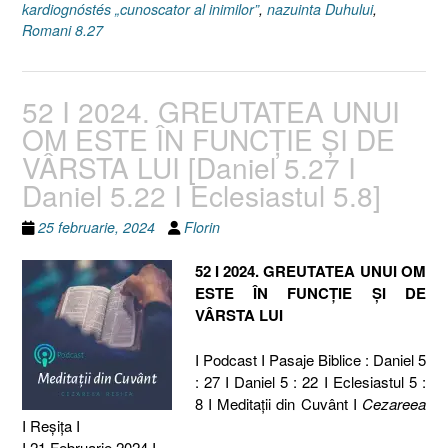
kardiognóstés „cunoscator al inimilor”
,
nazuinta Duhului
,
Romani 8.27
52 I 2024. GREUTATEA UNUI
OM ESTE ÎN FUNCȚIE ȘI DE
VÂRSTA LUI [Daniel 5.27 I
Daniel 5.22 I Eclesiastul 5.8]
25 februarie, 2024
Florin
52 I 2024. GREUTATEA UNUI OM
ESTE ÎN FUNCȚIE ȘI DE
VÂRSTA LUI
I Podcast I Pasaje Biblice : Daniel 5
: 27 I Daniel 5 : 22 I Eclesiastul 5 :
8 I Meditaţii din Cuvânt I
Cezareea
I Reşiţa I
I 21 Februarie 2024 I