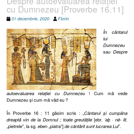
Despre autoevaluarea relaţiei
cu Dumnezeu [Proverbe 16.11]
31 decembrie, 2020
Florin
În cântarul
lui
Dumnezeu
sau
Despre
autoevaluarea relaţiei cu Dumnezeu
! Cum mă vede
Dumnezeu şi cum mă văd eu ?
În Proverbe 16 : 11 găsim scris : „
Cântarul şi cumpăna
dreaptă vin de la Domnul ; toate greutăţile
[ebr.
‘aḇ · nê- lit
.
„pietrele”, la sg.
eben
„piatra”]
de cântărit sunt lucrarea Lui
”.