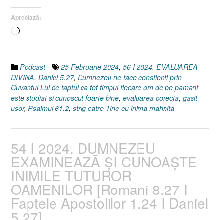
Apreciază:
Încarc...
Podcast
25 Februarie 2024
,
56 I 2024. EVALUAREA
DIVINA
,
Daniel 5.27
,
Dumnezeu ne face constienti prin
Cuvantul Lui de faptul ca tot timpul fiecare om de pe pamant
este studiat si cunoscut foarte bine
,
evaluarea corecta
,
gasit
usor
,
Psalmul 61.2
,
strig catre Tine cu inima mahnita
54 I 2024. DUMNEZEU
EXAMINEAZĂ ȘI CUNOAȘTE
INIMILE TUTUROR
OAMENILOR [Romani 8.27 I
Faptele Apostolilor 1.24 I Daniel
5.27]