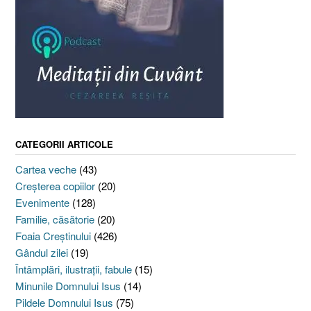
CATEGORII ARTICOLE
Cartea veche
(43)
Creşterea copiilor
(20)
Evenimente
(128)
Familie, căsătorie
(20)
Foaia Creştinului
(426)
Gândul zilei
(19)
Întâmplări, ilustraţii, fabule
(15)
Minunile Domnului Isus
(14)
Pildele Domnului Isus
(75)