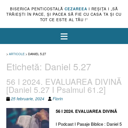
BISERICA PENTICOSTALĂ
CEZAREEA
I REŞIŢA I „SĂ
TRĂIEŞTI ÎN PACE, ŞI PACEA SĂ FIE CU CASA TA ŞI CU
TOT CE ESTE AL TĂU !”
>
ARTICOLE
>
DANIEL 5.27
Etichetă:
Daniel 5.27
56 I 2024. EVALUAREA DIVINĂ
[Daniel 5.27 I Psalmul 61.2]
25 februarie, 2024
Florin
56 I 2024. EVALUAREA DIVINĂ
I Podcast I Pasaje Biblice : Daniel 5