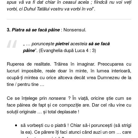
spus vă va fi dat chiar în ceasul acela ; fiindcă nu voi veţi
vorbi, ci Duhul Tatălui vostru va vorbi în voi
”.
3.
Piatra să se facă pâine
: Nonsensul.
„ …
porunceşte
pietrei
acesteia
să se facă
pâine
”. (Evanghelia după Luca 4 : 3)
Ruperea de realitate. Trăirea în imaginar. Preocuparea cu
lucruri imposibile, reale doar în minte, în lumea interioară,
ocupă-ţi mintea cu orice altceva decât vrea Dumnezeu de la
tine / pentru tine …
Ce se înţelege prin
nonsens
? În viaţă, oricine ştie cum se
face pâinea de fapt şi ce compoziţie are. Dar cel rău vine cu
soluţii originale … şi total deplasate !
să vorbeşti cu o piatră ! Chiar să-i porunceşti (să strigi
la ea). Ce părere îţi faci atunci când auzi un om … care