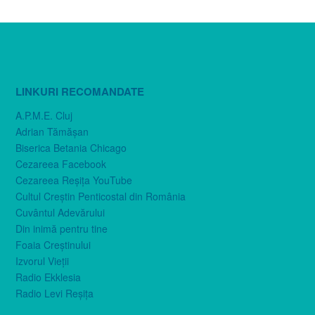
LINKURI RECOMANDATE
A.P.M.E. Cluj
Adrian Tămăşan
Biserica Betania Chicago
Cezareea Facebook
Cezareea Reşiţa YouTube
Cultul Creştin Penticostal din România
Cuvântul Adevărului
Din inimă pentru tine
Foaia Creştinului
Izvorul Vieţii
Radio Ekklesia
Radio Levi Reşiţa