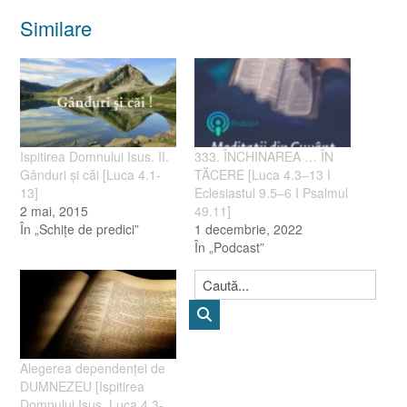
Similare
Ispitirea Domnului Isus. II.
333. ÎNCHINAREA … ÎN
Gânduri şi căi [Luca 4.1-
TĂCERE [Luca 4.3–13 I
13]
Eclesiastul 9.5–6 I Psalmul
2 mai, 2015
49.11]
În „Schiţe de predici”
1 decembrie, 2022
În „Podcast”
Alegerea dependenţei de
DUMNEZEU [Ispitirea
Domnului Isus. Luca 4.3-