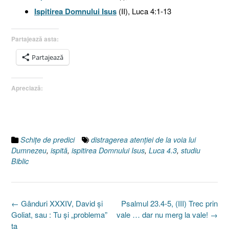
Ispitirea Domnului Isus
(II), Luca 4:1-13
Partajează asta:
Partajează
Apreciază:
Schiţe de predici
distragerea atenţiei de la voia lui
Dumnezeu
,
ispită
,
ispitirea Domnului Isus
,
Luca 4.3
,
studiu
Biblic
Post
←
Gânduri XXXIV, David şi
Psalmul 23.4-5, (III) Trec prin
navigation
Goliat, sau : Tu şi „problema”
vale … dar nu merg la vale!
→
ta