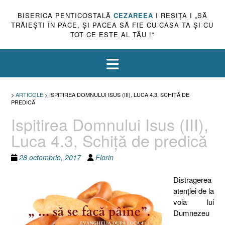
BISERICA PENTICOSTALĂ
CEZAREEA
I REŞIŢA I „SĂ
TRĂIEŞTI ÎN PACE, ŞI PACEA SĂ FIE CU CASA TA ŞI CU
TOT CE ESTE AL TĂU !”
>
ARTICOLE
>
ISPITIREA DOMNULUI ISUS (III), LUCA 4.3, SCHIŢĂ DE
PREDICĂ
Ispitirea Domnului Isus (III),
Luca 4.3, Schiţă de predică
28 octombrie, 2017
Florin
Distragerea
atenţiei de la
voia lui
Dumnezeu