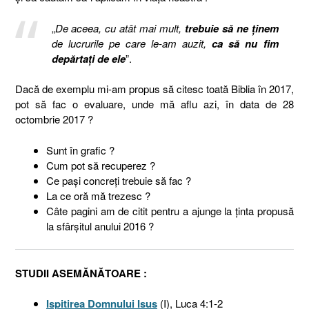
„
De aceea, cu atât mai mult,
trebuie să ne ţinem
de lucrurile pe care le-am auzit,
ca să nu fim
depărtaţi de ele
”.
Dacă de exemplu mi-am propus să citesc toată Biblia în 2017,
pot să fac o evaluare, unde mă aflu azi, în data de 28
octombrie 2017 ?
Sunt în grafic ?
Cum pot să recuperez ?
Ce paşi concreţi trebuie să fac ?
La ce oră mă trezesc ?
Câte pagini am de citit pentru a ajunge la ţinta propusă
la sfârşitul anului 2016 ?
STUDII ASEMĂNĂTOARE :
Ispitirea Domnului Isus
(I), Luca 4:1-2