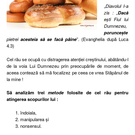
„
Diavolul I-a
zis : „
Dacă
eşti Fiul lui
Dumnezeu,
porunceşte
pietrei
acesteia să se facă pâine
”. (Evanghelia după Luca
4.3)
Cel rău se ocupă cu distragerea atenţiei creştinului, abătându-l
de la voia Lui Dumnezeu prin preocupările de moment, de
aceea contează să mă focalizez pe ceea ce vrea Stăpânul de
la mine !
Să analizăm trei
metode
folosite de cel rău pentru
atingerea scopurilor lui :
îndoiala,
manipularea şi
nonsensul.