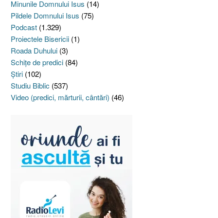
Minunile Domnului Isus
(14)
Pildele Domnului Isus
(75)
Podcast
(1.329)
Proiectele Bisericii
(1)
Roada Duhului
(3)
Schiţe de predici
(84)
Ştiri
(102)
Studiu Biblic
(537)
Video (predici, mărturii, cântări)
(46)