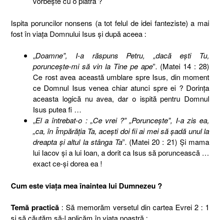
vorbeşte cu o piatră ?
Ispita poruncilor nonsens (a tot felul de idei fanteziste) a mai
fost în viaţa Domnului Isus şi după aceea :
„
Doamne”, I-a răspuns Petru, „dacă eşti Tu,
porunceşte-mi să vin la Tine pe ape
”. (Matei 14 : 28)
Ce rost avea această umblare spre Isus, din moment
ce Domnul Isus venea chiar atunci spre ei ? Dorinţa
aceasta logică nu avea, dar o ispită pentru Domnul
Isus putea fi …
„
El a întrebat-o : „Ce vrei ?” „Porunceşte”, I-a zis ea,
„ca, în Împărăţia Ta, aceşti doi fii ai mei să şadă unul la
dreapta şi altul la stânga Ta
”. (Matei 20 : 21) Şi mama
lui Iacov şi a lui Ioan, a dorit ca Isus să poruncească …
exact ce-şi dorea ea !
Cum este viaţa mea înaintea lui Dumnezeu ?
Temă practică
: Să memorăm versetul din cartea Evrei 2 : 1
şi să căutăm să-l aplicăm în viaţa noastră :