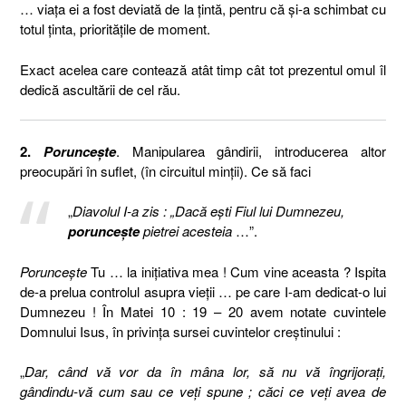
… viaţa ei a fost deviată de la ţintă, pentru că şi-a schimbat cu
totul ţinta, priorităţile de moment.
Exact acelea care contează atât timp cât tot prezentul omul îl
dedică ascultării de cel rău.
2.
Porunceşte
. Manipularea gândirii, introducerea altor
preocupări în suflet, (în circuitul minţii). Ce să faci
„
Diavolul I-a zis : „Dacă eşti Fiul lui Dumnezeu,
porunceşte
pietrei acesteia
…”.
Porunceşte
Tu … la iniţiativa mea ! Cum vine aceasta ? Ispita
de-a prelua controlul asupra vieţii … pe care I-am dedicat-o lui
Dumnezeu ! În Matei 10 : 19 – 20 avem notate cuvintele
Domnului Isus, în privinţa sursei cuvintelor creştinului :
„
Dar, când vă vor da în mâna lor, să nu vă îngrijoraţi,
gândindu-vă cum sau ce veţi spune ; căci ce veţi avea de