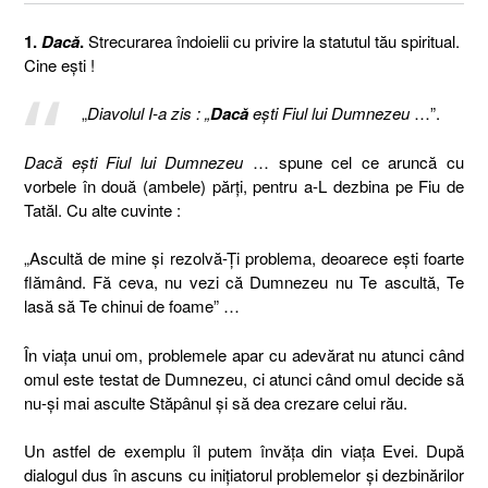
1.
Dacă
.
Strecurarea îndoielii cu privire la statutul tău spiritual.
Cine eşti !
„
Diavolul I-a zis : „
Dacă
eşti Fiul lui Dumnezeu
…”.
Dacă eşti Fiul lui Dumnezeu
… spune cel ce aruncă cu
vorbele în două (ambele) părţi, pentru a-L dezbina pe Fiu de
Tatăl. Cu alte cuvinte :
„Ascultă de mine şi rezolvă-Ţi problema, deoarece eşti foarte
flămând. Fă ceva, nu vezi că Dumnezeu nu Te ascultă, Te
lasă să Te chinui de foame” …
În viaţa unui om, problemele apar cu adevărat nu atunci când
omul este testat de Dumnezeu, ci atunci când omul decide să
nu-şi mai asculte Stăpânul şi să dea crezare celui rău.
Un astfel de exemplu îl putem învăţa din viaţa Evei. După
dialogul dus în ascuns cu iniţiatorul problemelor şi dezbinărilor