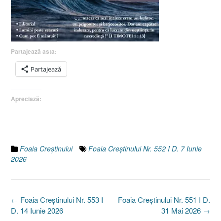
Partajează asta:
Partajează
Apreciază:
Foaia Creştinului
Foaia Creștinului Nr. 552 I D. 7 Iunie
2026
Post
←
Foaia Creștinului Nr. 553 I
Foaia Creștinului Nr. 551 I D.
navigation
D. 14 Iunie 2026
31 Mai 2026
→