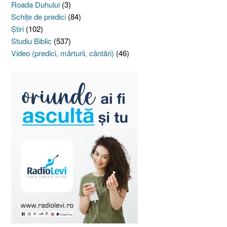
Roada Duhului
(3)
Schiţe de predici
(84)
Ştiri
(102)
Studiu Biblic
(537)
Video (predici, mărturii, cântări)
(46)