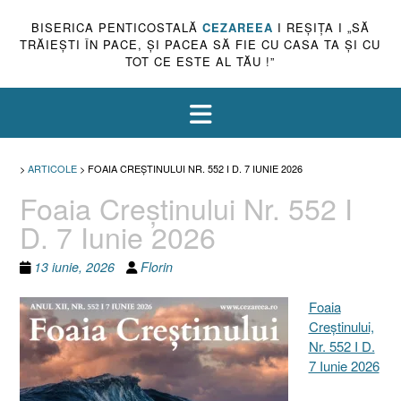
BISERICA PENTICOSTALĂ
CEZAREEA
I REŞIŢA I „SĂ
TRĂIEŞTI ÎN PACE, ŞI PACEA SĂ FIE CU CASA TA ŞI CU
TOT CE ESTE AL TĂU !”
>
ARTICOLE
>
FOAIA CREȘTINULUI NR. 552 I D. 7 IUNIE 2026
Foaia Creștinului Nr. 552 I
D. 7 Iunie 2026
13 iunie, 2026
Florin
Foaia
Creştinului,
Nr. 552 I D.
7 Iunie 2026