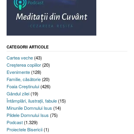
CATEGORII ARTICOLE
Cartea veche
(43)
Creşterea copiilor
(20)
Evenimente
(128)
Familie, căsătorie
(20)
Foaia Creştinului
(426)
Gândul zilei
(19)
Întâmplări, ilustraţii, fabule
(15)
Minunile Domnului Isus
(14)
Pildele Domnului Isus
(75)
Podcast
(1.329)
Proiectele Bisericii
(1)