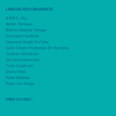
LINKURI RECOMANDATE
A.P.M.E. Cluj
Adrian Tămăşan
Biserica Betania Chicago
Cezareea Facebook
Cezareea Reşiţa YouTube
Cultul Creştin Penticostal din România
Cuvântul Adevărului
Din inimă pentru tine
Foaia Creştinului
Izvorul Vieţii
Radio Ekklesia
Radio Levi Reşiţa
VINO CU NOI !