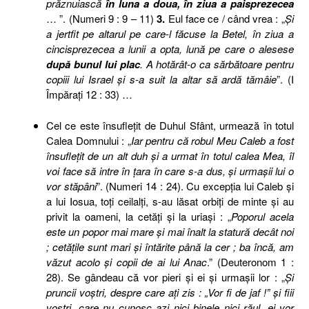
prăznuiască
în luna a doua, în ziua a paisprezecea
… ”. (Numeri 9 : 9 – 11)
3.
Eul face ce
/
când vrea
: „
Şi
a jertfit pe altarul pe care-l făcuse la Betel, în ziua a
cincisprezecea a lunii a opta, lună pe care o alesese
după bunul lui plac
. A hotărât-o ca sărbătoare pentru
copiii lui Israel şi s-a suit la altar să ardă tămâie
”. (I
Împăraţi 12 : 33) …
Cel ce este însufleţit de Duhul Sfânt, urmează în totul
Calea Domnului : „
Iar pentru că robul Meu Caleb a fost
însufleţit de un alt duh şi a urmat în totul calea Mea, îl
voi face să intre în ţara în care s-a dus, şi urmaşii lui o
vor stăpâni
”. (Numeri 14 : 24). Cu excepţia lui Caleb şi
a lui Iosua, toţi ceilalţi, s-au lăsat orbiţi de minte şi au
privit la oameni, la cetăţi şi la uriaşi : „
Poporul acela
este un popor mai mare şi mai înalt la statură decât noi
; cetăţile sunt mari şi întărite până la cer ; ba încă, am
văzut acolo şi copii de ai lui Anac
.” (Deuteronom 1 :
28). Se gândeau că vor pieri şi ei şi urmaşii lor : „
Şi
pruncii voştri, despre care aţi zis : „Vor fi de jaf !” şi fiii
voştri, care nu cunosc azi nici binele nici răul, ei vor