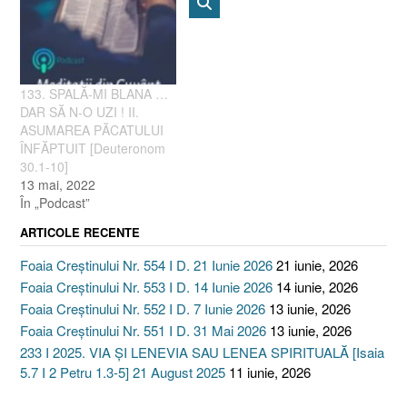
133. SPALĂ-MI BLANA …
DAR SĂ N-O UZI ! II.
ASUMAREA PĂCATULUI
ÎNFĂPTUIT [Deuteronom
30.1-10]
13 mai, 2022
În „Podcast”
ARTICOLE RECENTE
Foaia Creștinului Nr. 554 I D. 21 Iunie 2026
21 iunie, 2026
Foaia Creștinului Nr. 553 I D. 14 Iunie 2026
14 iunie, 2026
Foaia Creștinului Nr. 552 I D. 7 Iunie 2026
13 iunie, 2026
Foaia Creștinului Nr. 551 I D. 31 Mai 2026
13 iunie, 2026
233 I 2025. VIA ȘI LENEVIA SAU LENEA SPIRITUALĂ [Isaia
5.7 I 2 Petru 1.3-5] 21 August 2025
11 iunie, 2026