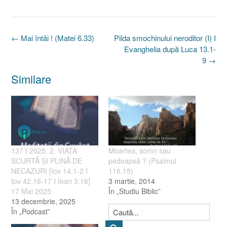
Post
←
Mai întâi ! (Matei 6.33)
Pilda smochinului neroditor (I) I
navigation
Evanghelia după Luca 13.1-
9
→
Similare
137 I 2025. 2. VIAȚA
Moartea, somn sau
SCURTĂ ȘI PLINĂ DE
pedeapsă ? (Psalmul
NECAZURI [Iov 14.1-2 I
116.15)
Iov 42.16-17 I Ioan 3.16]
3 martie, 2014
17 Mai 2025
În „Studiu Biblic”
13 decembrie, 2025
În „Podcast”