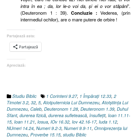
intra în ea ; da, lor le-o voi da, şi ei o vor stăpâni
”.
(Deuteronom 1 : 39).
Concluzie :
Vederea, (prin
intermediul ochilor), are o mare putere de orbire !
Partajează asta:
Partajează
Apreciază:
Studiu Biblic
1 Corinteni 9.27
,
1 Împăraţi 12.33
,
2
Timotei 3.2
,
32
,
5
,
Atotputernicia Lui Dumnezeu
,
Atotştiinţa Lui
Dumnezeu
,
Caleb
,
Deuteronom 1.28
,
Deuteronom 1.39
,
Duhul
Sfant
,
durerea fizică
,
durerea sufletească
,
însufleţit
,
Ioan 11.11-
15
,
Ioan 11.21
,
Iosua
,
IOv 16.32
,
Iov 42.16-17
,
Iuda 1.12
,
NUmeri 14.24
,
Numeri 9.2-3
,
Numeri 9.9-11
,
Omniprezenţa lui
Dumnezeu
,
Proverbe 15.15
,
studiu Biblic