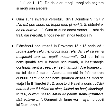
…
”. (Iuda 1 : 12). De două ori morţi : morţi prin naştere
şi morţi prin alegere !
Cum sună inversul versetului din I Corinteni 9 : 27 ?
„
Nu
mă port aspru cu trupul meu şi nu-l ţin în stăpânire,
ca nu cumva
…
”. Cum ar suna acest verset … atât de
trăit, dar nerostit, fiindcă ne-am strica teologia !?
Flămândul necurmat ! În
Proverbe 15 : 15 scrie că :
„
Toate zilele celui nenorocit sunt rele, dar cel cu inima
mulţumită are un ospăţ necurmat
”. Cel cu inima
nemulţumită are o foame necurmată, o insatisfacţie
continuă, pentru ceea ce
i se întâmplă
! Are foamea …
ca fel de mâncare ! Aceasta constă în înfometarea
duhului, care vine prin nemulţumirea aleasă ca mod de
viaţă ! În II Timotei 3 : 2, apostolul Pavel a scris : „
Căci
oamenii vor fi iubitori de sine, iubitori de bani, lăudăroşi,
trufaşi, hulitori, neascultători de părinţi,
nemulţumitori
,
fără evlavie
… ”. Oamenii din lume vor fi aşa, nu copiii
lui Dumnezeu !