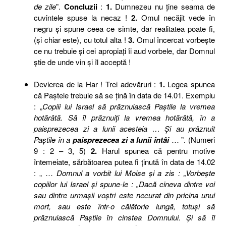
de zile
”.
Concluzii
:
1.
Dumnezeu nu ţine seama de
cuvintele spuse la necaz !
2.
Omul necăjit vede în
negru şi spune ceea ce simte, dar realitatea poate fi,
(şi chiar este), cu totul alta !
3.
Omul încercat vorbeşte
ce nu trebuie şi cei apropiaţi îi aud vorbele, dar Domnul
ştie de unde vin şi îl acceptă !
Devierea de la Har ! Trei adevăruri :
1.
Legea spunea
c
ă
Paştele
trebuie să
se
ţ
in
ă în data de 14.01. Exemplu
: „
Copiii lui Israel să prăznuiască Paştile la vremea
hotărâtă. Să îl prăznuiţi la vremea hotărâtă, în a
paisprezecea zi a lunii acesteia … Şi au prăznuit
Paştile în a
paisprezecea zi a lunii întâi
… ”. (Numeri
9 : 2 – 3, 5)
2.
Harul spunea că pentru motive
întemeiate, sărbătoarea putea fi ţinută în data de 14.02
: „ …
Domnul a vorbit lui Moise şi a zis : „Vorbeşte
copiilor lui Israel şi spune-le : „Dacă cineva dintre voi
sau dintre urmaşii voştri este necurat din pricina unui
mort, sau este într-o călătorie lungă, totuşi să
prăznuiască Paştile în cinstea Domnului. Şi să îl