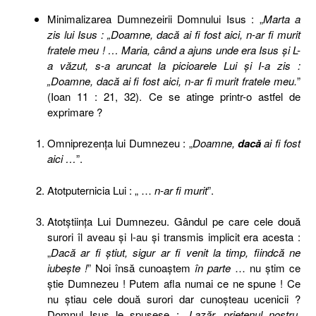
Minimalizarea Dumnezeirii Domnului Isus : „
Marta a
zis lui Isus : „Doamne, dacă ai fi fost aici, n-ar fi murit
fratele meu ! … Maria, când a ajuns unde era Isus şi L-
a văzut, s-a aruncat la picioarele Lui şi I-a zis :
„Doamne, dacă ai fi fost aici, n-ar fi murit fratele meu.
”
(Ioan 11 : 21, 32). Ce se atinge printr-o astfel de
exprimare ?
Omniprezenţa lui Dumnezeu : „
Doamne,
dacă
ai fi fost
aici …
”.
Atotputernicia Lui : „ …
n-ar fi murit
”.
Atotştiinţa Lui Dumnezeu. Gândul pe care cele două
surori îl aveau şi l-au şi transmis implicit era acesta :
„
Dacă ar fi ştiut, sigur ar fi venit la timp, fiindcă ne
iubeşte !
” Noi însă cunoaştem
în parte
… nu ştim ce
ştie Dumnezeu ! Putem afla numai ce ne spune ! Ce
nu ştiau cele două surori dar cunoşteau ucenicii ?
Domnul Isus le spusese : „
Lazăr, prietenul nostru,