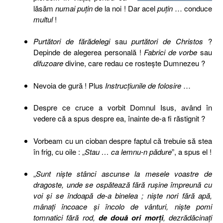
lăsăm
numai puţin
de la noi ! Dar acel
puţin
… conduce
multul
!
Purtători de fărădelegi
sau
purtători de Christos
?
Depinde de alegerea personală !
Fabrici de vorbe
sau
difuzoare
divine, care redau ce rosteşte Dumnezeu ?
Nevoia de gură ! Plus
Instrucţiunile de folosire
…
Despre ce cruce a vorbit Domnul Isus, având în
vedere că a spus despre ea, înainte de-a fi răstignit ?
Vorbeam cu un cioban despre faptul că trebuie să stea
în frig, cu oile : „
Stau
… ca lemnu-n pădure
”, a spus el !
„
Sunt nişte stânci ascunse la mesele voastre de
dragoste, unde se ospătează fără ruşine împreună cu
voi şi se îndoapă de-a binelea ; nişte nori fără apă,
mânaţi încoace şi încolo de vânturi, nişte pomi
tomnatici fără rod,
de două ori morţi
, dezrădăcinaţi