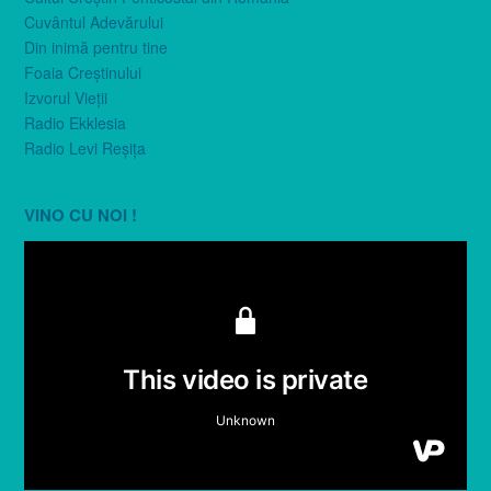
Cuvântul Adevărului
Din inimă pentru tine
Foaia Creştinului
Izvorul Vieţii
Radio Ekklesia
Radio Levi Reşiţa
VINO CU NOI !