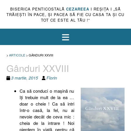
BISERICA PENTICOSTALĂ
CEZAREEA
I REŞIŢA I „SĂ
TRĂIEŞTI ÎN PACE, ŞI PACEA SĂ FIE CU CASA TA ŞI CU
TOT CE ESTE AL TĂU !”
>
ARTICOLE
>
GÂNDURI XXVIII
Gânduri XXVIII
3 martie, 2015
Florin
Ca să conduci o maşină nu
îţi trebuie mult de la ea …
doar o cheie ! Ca să intri
într-o casă, la fel, nu ai
nevoie decât de ceva mic :
cheia de la intrare ! Noi
pierdem în viaţă, pentru că