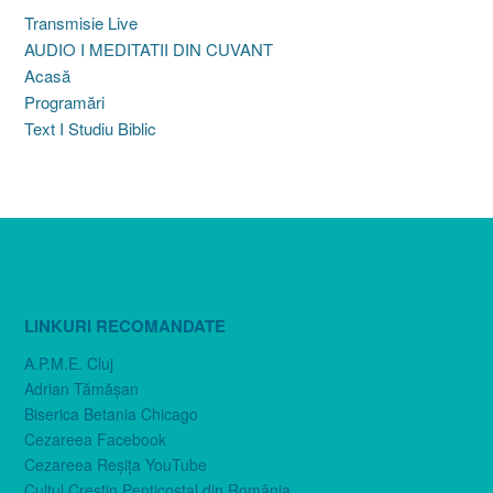
Transmisie Live
AUDIO I MEDITATII DIN CUVANT
Acasă
Programări
Text I Studiu Biblic
LINKURI RECOMANDATE
A.P.M.E. Cluj
Adrian Tămăşan
Biserica Betania Chicago
Cezareea Facebook
Cezareea Reşiţa YouTube
Cultul Creştin Penticostal din România