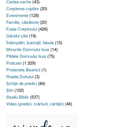
Cartea veche
(43)
Creşterea copiilor
(20)
Evenimente
(128)
Familie, căsătorie
(20)
Foaia Creştinului
(426)
Gândul zilei
(19)
Întâmplări, ilustraţii, fabule
(15)
Minunile Domnului Isus
(14)
Pildele Domnului Isus
(75)
Podcast
(1.329)
Proiectele Bisericii
(1)
Roada Duhului
(3)
Schiţe de predici
(84)
Ştiri
(102)
Studiu Biblic
(537)
Video (predici, mărturii, cântări)
(46)