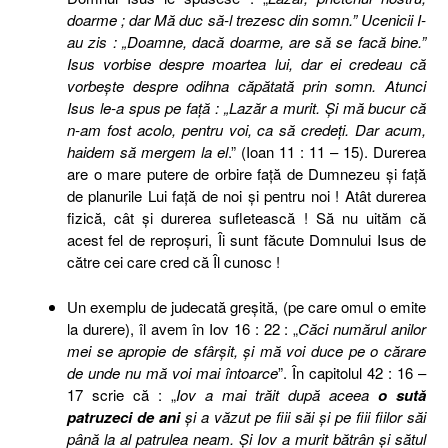
doarme ; dar Mă duc să-l trezesc din somn.” Ucenicii I-
au zis : „Doamne, dacă doarme, are să se facă bine.”
Isus vorbise despre moartea lui, dar ei credeau că
vorbeşte despre odihna căpătată prin somn. Atunci
Isus le-a spus pe faţă : „Lazăr a murit. Şi mă bucur că
n-am fost acolo, pentru voi, ca să credeţi. Dar acum,
haidem să mergem la el
.” (Ioan 11 : 11 – 15). Durerea
are o mare putere de orbire faţă de Dumnezeu şi faţă
de planurile Lui faţă de noi şi pentru noi ! Atât durerea
fizică, cât şi durerea sufletească ! Să nu uităm că
acest fel de reproşuri, Îi sunt făcute Domnului Isus de
către cei care cred că Îl cunosc !
Un exemplu de judecată greşită, (pe care omul o emite
la durere), îl avem în Iov 16 : 22 : „
Căci numărul anilor
mei se apropie de sfârşit, şi mă voi duce pe o cărare
de unde nu mă voi mai întoarce
”. În capitolul 42 : 16 –
17 scrie că : „
Iov a mai trăit după aceea
o sută
patruzeci de ani
şi a văzut pe fiii săi şi pe fiii fiilor săi
până la al patrulea neam. Şi Iov a murit bătrân şi sătul