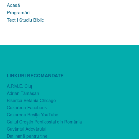
Acasă
Programări
Text I Studiu Biblic
LINKURI RECOMANDATE
A.P.M.E. Cluj
Adrian Tămăşan
Biserica Betania Chicago
Cezareea Facebook
Cezareea Reşiţa YouTube
Cultul Creştin Penticostal din România
Cuvântul Adevărului
Din inimă pentru tine