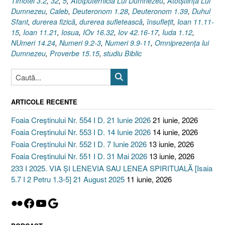
Timotei 3.2
,
32
,
5
,
Atotputernicia Lui Dumnezeu
,
Atotştiinţa Lui
Dumnezeu
,
Caleb
,
Deuteronom 1.28
,
Deuteronom 1.39
,
Duhul
Sfant
,
durerea fizică
,
durerea sufletească
,
însufleţit
,
Ioan 11.11-
15
,
Ioan 11.21
,
Iosua
,
IOv 16.32
,
Iov 42.16-17
,
Iuda 1.12
,
NUmeri 14.24
,
Numeri 9.2-3
,
Numeri 9.9-11
,
Omniprezenţa lui
Dumnezeu
,
Proverbe 15.15
,
studiu Biblic
ARTICOLE RECENTE
Foaia Creștinului Nr. 554 I D. 21 Iunie 2026
21 iunie, 2026
Foaia Creștinului Nr. 553 I D. 14 Iunie 2026
14 iunie, 2026
Foaia Creștinului Nr. 552 I D. 7 Iunie 2026
13 iunie, 2026
Foaia Creștinului Nr. 551 I D. 31 Mai 2026
13 iunie, 2026
233 I 2025. VIA ȘI LENEVIA SAU LENEA SPIRITUALĂ [Isaia
5.7 I 2 Petru 1.3-5] 21 August 2025
11 iunie, 2026
Flickr
Facebook
YouTube
Google