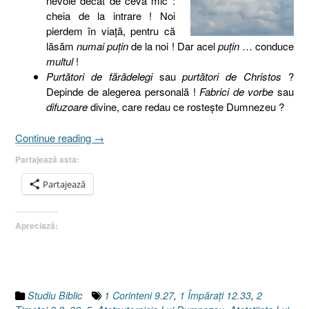
nevoie decât de ceva mic :
cheia de la intrare ! Noi
pierdem în viaţă, pentru că
lăsăm
numai puţin
de la noi ! Dar acel
puţin
… conduce
multul
!
Purtători de fărădelegi
sau
purtători de Christos
?
Depinde de alegerea personală !
Fabrici de vorbe
sau
difuzoare
divine, care redau ce rosteşte Dumnezeu ?
„Gânduri
Continue reading
→
XXVIII”
Partajează asta:
Partajează
Apreciază:
Studiu Biblic
1 Corinteni 9.27
,
1 Împăraţi 12.33
,
2