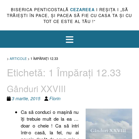
BISERICA PENTICOSTALĂ
CEZAREEA
I REŞIŢA I „SĂ
TRĂIEŞTI ÎN PACE, ŞI PACEA SĂ FIE CU CASA TA ŞI CU
TOT CE ESTE AL TĂU !”
>
ARTICOLE
>
1 ÎMPĂRAŢI 12.33
Etichetă:
1 Împăraţi 12.33
Gânduri XXVIII
3 martie, 2015
Florin
Ca să conduci o maşină nu
îţi trebuie mult de la ea …
doar o cheie ! Ca să intri
într-o casă, la fel, nu ai