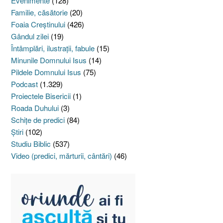
Evenimente
(128)
Familie, căsătorie
(20)
Foaia Creştinului
(426)
Gândul zilei
(19)
Întâmplări, ilustraţii, fabule
(15)
Minunile Domnului Isus
(14)
Pildele Domnului Isus
(75)
Podcast
(1.329)
Proiectele Bisericii
(1)
Roada Duhului
(3)
Schiţe de predici
(84)
Ştiri
(102)
Studiu Biblic
(537)
Video (predici, mărturii, cântări)
(46)