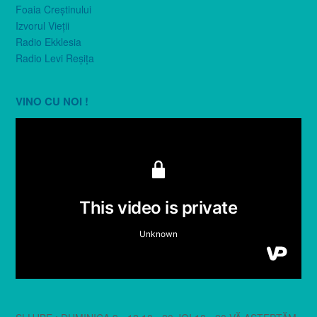
Foaia Creştinului
Izvorul Vieţii
Radio Ekklesia
Radio Levi Reşiţa
VINO CU NOI !