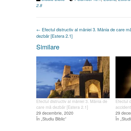
2.8
Post
←
Efectul distructiv al mâniei 3. Mânia de care m
navigation
dezbăr [Estera 2.1]
Similare
Efectul distructiv al mâniei 3. Mânia de
Efectul 
care mă dezbăr [Estera 2.1]
accident
29 decembrie, 2020
29 dece
În „Studiu Biblic”
În „Studi