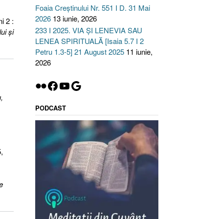
Foaia Creștinului Nr. 551 I D. 31 Mai
2026
13 iunie, 2026
i 2 :
233 I 2025. VIA ȘI LENEVIA SAU
ui şi
LENEA SPIRITUALĂ [Isaia 5.7 I 2
Petru 1.3-5] 21 August 2025
11 iunie,
2026
Flickr
Facebook
YouTube
Google
,
PODCAST
,
e