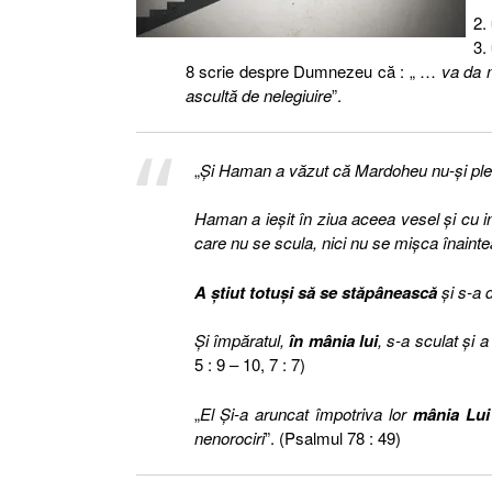
8 scrie despre Dumnezeu că : „ …
va da m
ascultă de nelegiuire
”.
„
Şi Haman a văzut că Mardoheu nu-şi pleca
Haman a ieşit în ziua aceea vesel şi cu 
care nu se scula, nici nu se mişca înaintea
A ştiut totuşi să se stăpânească
şi s-a
Şi împăratul,
în mânia lui
, s-a sculat şi 
5 : 9 – 10, 7 : 7)
„
El Şi-a aruncat împotriva lor
mânia Lui
nenorociri
”. (Psalmul 78 : 49)