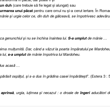
un duh
(care trebuie să fie legat şi alungat) sau
urmarea unui păcat
pentru care omul nu şi-a cerut iertare. În Roman
ânie şi urgie celor ce, din duh de gâlceavă, se împotrivesc adevărul
 genunchiul şi nu se închina înaintea lui.
S-a umplut
de mânie …
inima mulţumită. Dar, când a văzut la poarta împăratului pe Mardoheu
 lui,
s-a umplut
de mânie împotriva lui Mardoheu.
 dus acasă …
a părăsit ospăţul, şi s-a dus în grădina casei împărăteşti
”. (Estera 3 : 5
 aprinsă
, urgia, iuţimea şi necazul : o droaie de
îngeri
aducători d