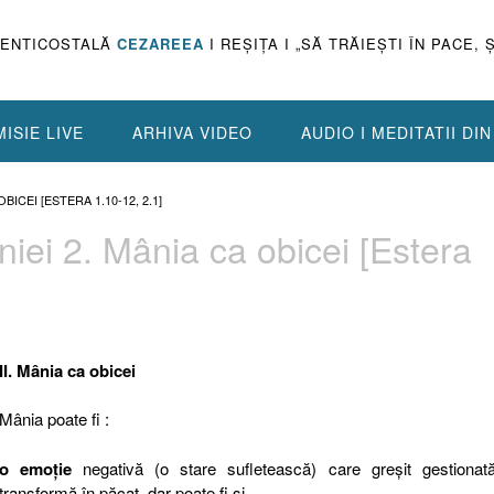
PENTICOSTALĂ
CEZAREEA
I REŞIŢA I „SĂ TRĂIEŞTI ÎN PACE, 
ISIE LIVE
ARHIVA VIDEO
AUDIO I MEDITATII DI
ICEI [ESTERA 1.10-12, 2.1]
âniei 2. Mânia ca obicei [Estera
II. Mânia ca obicei
Mânia poate fi :
o emoţie
negativă (o stare sufletească) care greşit gestionat
transformă în păcat, dar poate fi şi