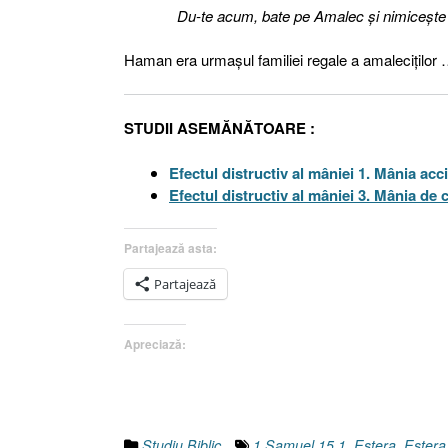
Du-te acum, bate pe Amalec şi nimiceşte cu
Haman era urmaşul familiei regale a amaleciţilor … 
STUDII ASEMĂNĂTOARE :
Efectul distructiv al mâniei 1. Mânia acci
Efectul distructiv al mâniei 3. Mânia de 
Partajează asta:
Partajează
Apreciază:
Studiu Biblic
1 Samuel 15.1
,
Estera
,
Estera