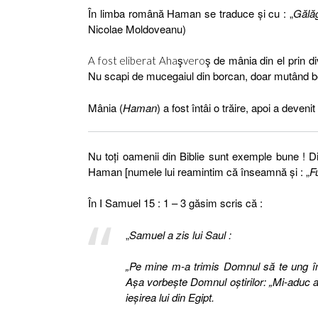
În limba română Haman se traduce şi cu : „
Gălă
Nicolae Moldoveanu)
de mânia din el prin di
A fost eliberat
Ahaşveroş
Nu scapi de mucegaiul din borcan, doar mutând bo
Mânia (
Haman
) a fost întâi o trăire, apoi a deven
Nu toţi oamenii din Biblie sunt exemple bune ! 
Haman [numele lui reamintim că înseamnă şi : „
F
În I Samuel 15 : 1 – 3 găsim scris că :
„
Samuel a zis lui Saul :
„Pe mine m-a trimis Domnul să te ung împ
Aşa vorbeşte Domnul oştirilor: „Mi-aduc a
ieşirea lui din Egipt.