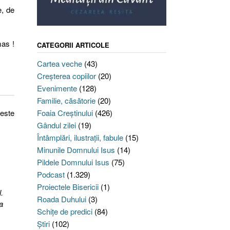
e, de
mas !
CATEGORII ARTICOLE
Cartea veche
(43)
Creşterea copiilor
(20)
Evenimente
(128)
Familie, căsătorie
(20)
 este
Foaia Creştinului
(426)
Gândul zilei
(19)
Întâmplări, ilustraţii, fabule
(15)
Minunile Domnului Isus
(14)
Pildele Domnului Isus
(75)
Podcast
(1.329)
Proiectele Bisericii
(1)
.
Roada Duhului
(3)
a
Schiţe de predici
(84)
Ştiri
(102)