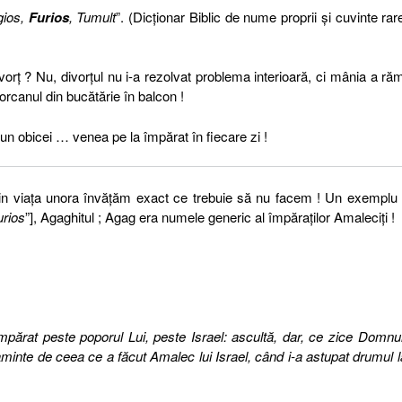
gios,
Furios
, Tumult
”. (Dicţionar Biblic de nume proprii şi cuvinte rar
vorţ ? Nu, divorţul nu i-a rezolvat problema interioară, ci mânia a ră
rcanul din bucătărie în balcon !
it un obicei … venea pe la împărat în fiecare zi !
Din viaţa unora învăţăm exact ce trebuie să nu facem ! Un exemplu
urios
”], Agaghitul ; Agag era numele generic al împăraţilor Amaleciţi !
ărat peste poporul Lui, peste Israel: ascultă, dar, ce zice Domnul
minte de ceea ce a făcut Amalec lui Israel, când i-a astupat drumul l