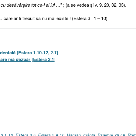
 desăvârşire tot ce-i al lui
…” ; (a se vedea şi v. 9, 20, 32, 33).
care ar fi trebuit să nu mai existe ! (Estera 3 : 1 – 10)
dentală [Estera 1.10-12, 2.1]
care mă dezbăr [Estera 2.1]
 3.1-10
,
Estera 3.5
,
Estera 5.9-10
,
Haman
,
mânia
,
Psalmul 78.49
,
Rom