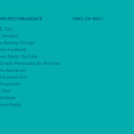
URI RECOMANDATE
VINO CU NOI !
E. Cluj
n Tămăşan
ca Betania Chicago
eea Facebook
eea Reşiţa YouTube
 Creştin Penticostal din România
ul Adevărului
imă pentru tine
Creştinului
 Vieţii
Ekklesia
Levi Reşiţa