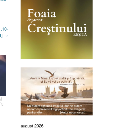
1.10-
.1]
→
UM
ÎN
august 2026