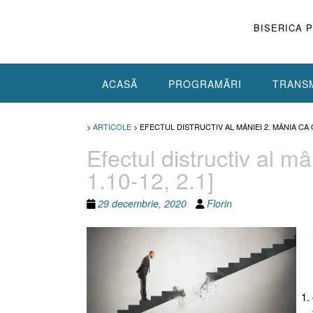
Skip
to
BISERICA 
content
ACASĂ
PROGRAMĂRI
TRANSM
>
ARTICOLE
>
EFECTUL DISTRUCTIV AL MÂNIEI 2. MÂNIA CA OB
Efectul distructiv al m
1.10-12, 2.1]
29 decembrie, 2020
Florin