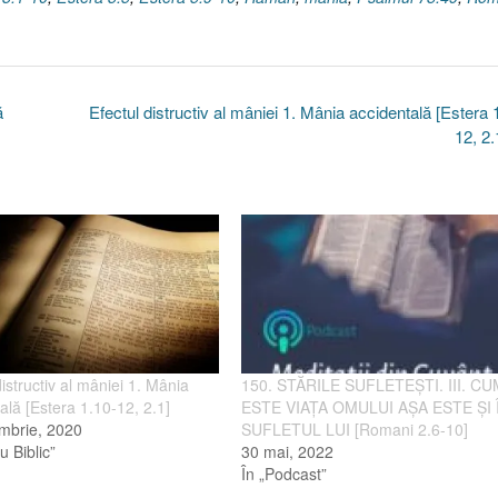
ă
Efectul distructiv al mâniei 1. Mânia accidentală [Estera 
12, 2
distructiv al mâniei 1. Mânia
150. STĂRILE SUFLETEŞTI. III. C
ală [Estera 1.10-12, 2.1]
ESTE VIAŢA OMULUI AŞA ESTE ŞI 
mbrie, 2020
SUFLETUL LUI [Romani 2.6-10]
u Biblic”
30 mai, 2022
În „Podcast”