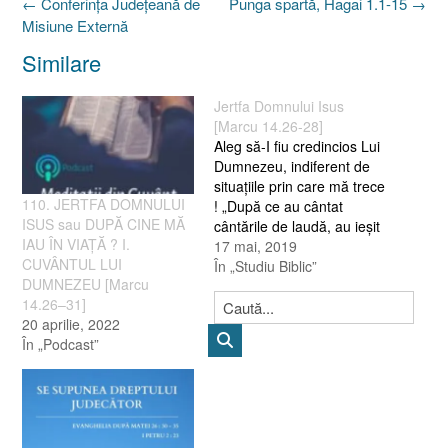
Post
←
Conferinţa Judeţeană de
Punga spartă, Hagai 1.1-15
→
navigation
Misiune Externă
Similare
Jertfa Domnului Isus
[Marcu 14.26-28]
Aleg să-I fiu credincios Lui
Dumnezeu, indiferent de
situaţiile prin care mă trece
110. JERTFA DOMNULUI
! „După ce au cântat
ISUS sau DUPĂ CINE MĂ
cântările de laudă, au ieşit
IAU ÎN VIAŢĂ ? I.
pe Muntele Măslinilor. Isus
17 mai, 2019
CUVÂNTUL LUI
le-a zis : „În noaptea
În „Studiu Biblic”
DUMNEZEU [Marcu
aceasta toţi veţi avea un
14.26–31]
prilej de poticnire ; pentru
20 aprilie, 2022
că este scris : „Voi bate
În „Podcast”
Păstorul, şi…