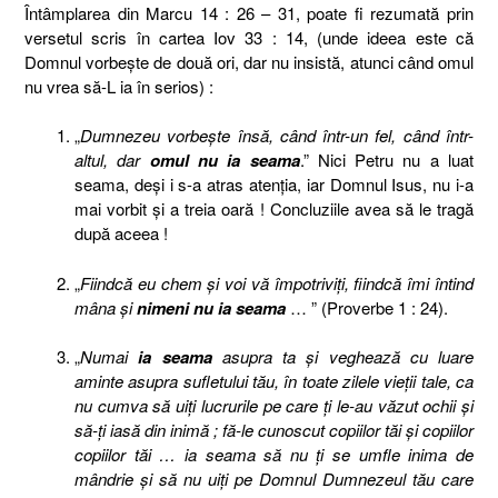
Întâmplarea din Marcu 14 : 26 – 31, poate fi rezumată prin
versetul scris în cartea Iov 33 : 14, (unde ideea este că
Domnul vorbeşte de două ori, dar nu insistă, atunci când omul
nu vrea să-L ia în serios) :
„
Dumnezeu vorbeşte însă, când într-un fel, când într-
altul, dar
omul nu ia seama
.” Nici Petru nu a luat
seama, deşi i s-a atras atenţia, iar Domnul Isus, nu i-a
mai vorbit şi a treia oară ! Concluziile avea să le tragă
după aceea !
„
Fiindcă eu chem şi voi vă împotriviţi, fiindcă îmi întind
mâna şi
nimeni nu ia seama
… ” (Proverbe 1 : 24).
„
Numai
ia seama
asupra ta şi veghează cu luare
aminte asupra sufletului tău, în toate zilele vieţii tale, ca
nu cumva să uiţi lucrurile pe care ţi le-au văzut ochii şi
să-ţi iasă din inimă ; fă-le cunoscut copiilor tăi şi copiilor
copiilor tăi … ia seama să nu ţi se umfle inima de
mândrie şi să nu uiţi pe Domnul Dumnezeul tău care