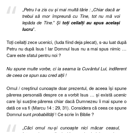
„
Petru I-a zis cu şi mai multă tărie : „Chiar dacă ar
trebui să mor împreună cu Tine, tot nu mă voi
lepăda de Tine.” Şi
toţi ceilalţi au spus acelaşi
lucru
”.
Toţi ceilalţi zece ucenici, (Iuda fiind deja plecat), s-au luat după
Petru nu după Isus ! Iar Domnul Isus nu a mai spus nimic …
Care este sfatul pentru noi ?
Nu spune multe vorbe, ci ia seama la Cuvântul Lui, indiferent
de ceea ce spun sau cred alţii !
Omul
/ creştin
ul
cunoaşte doar prezentul, de aceea îşi spune
părerea personală despre ce a vorbit Isus … şi există
ucenic
care îşi susţine părerea chiar dacă Dumnezeu îi mai spune o
dată ce va fi (Marcu 14 : 29, 31). Considera că ceea ce spune
Domnul sunt
probabilităţi
! Ce scrie în Biblie ?
„
Căci omul nu-şi cunoaşte nici măcar ceasul,