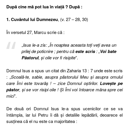
După cine mă pot lua în viaţă ? După :
1. Cuvântul lui Dumnezeu
, (v. 27 – 28, 30)
În versetul 27, Marcu scrie că :
„
Isus le-a zis: „În noaptea aceasta toţi veţi avea un
prilej de poticnire ; pentru că
este scris
: „
Voi bate
Păstorul
, şi oile vor fi risipite
”.
Domnul Isus a spus un citat din Zaharia 13 : 7 unde este scris
: „
Scoală-te, sabie, asupra păstorului Meu şi asupra omului
care Îmi este tovarăş ! – zice Domnul oştirilor.
Loveşte pe
păstor
, şi se vor risipi oile ! Şi Îmi voi întoarce mâna spre cei
mici
”.
De două ori Domnul Isus le-a spus ucenicilor ce se va
întâmpla, iar lui Petru îi dă şi detaliile lepădării, deoarece el
susţinea că el nu este ca majoritatea :