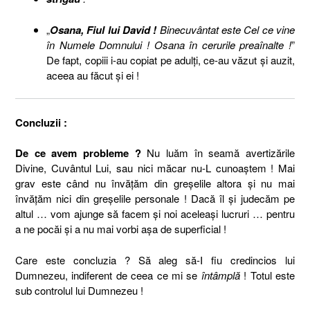
„
Osana, Fiul lui David !
Binecuvântat este Cel ce vine
în Numele Domnului ! Osana în cerurile preaînalte !
”
De fapt, copiii i-au copiat pe adulţi, ce-au văzut şi auzit,
aceea au făcut şi ei !
Concluzii
:
De ce avem probleme ?
Nu luăm în seamă avertizările
Divine, Cuvântul Lui, sau nici măcar nu-L cunoaştem ! Mai
grav este când nu învăţăm din greşelile altora şi nu mai
învăţăm nici din greşelile personale ! Dacă îl şi judecăm pe
altul … vom ajunge să facem şi noi aceleaşi lucruri … pentru
a ne pocăi şi a nu mai vorbi aşa de superficial !
Care este concluzia ? Să aleg să-I fiu credincios lui
Dumnezeu, indiferent de ceea ce mi se
întâmplă
! Totul este
sub controlul lui Dumnezeu !