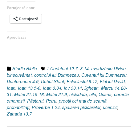
Partajează asta:
Partajează
Apreciază:
Studiu Biblic
1 Corinteni 12.7
,
8.14
,
avertizările Divine
,
binecuvântat
,
controlul lui Dumnezeu
,
Cuvantul lui Dumnezeu
,
Deuteronom 4.9
,
Duhul Sfant
,
Eclesiastul 9.12
,
Fiul lui David
,
Ioan
,
Ioan 13.5-8
,
Ioan 3.34
,
Iov 33.14
,
lighean
,
Marcu 14.26-
31
,
Matei 21.15-16
,
Matei 21.9
,
niciodată
,
oile
,
Osana
,
părerile
omeneşti
,
Păstorul
,
Petru
,
preoţii cei mai de seamă
,
probabilităţi
,
Proverbe 1.24
,
spălarea picioarelor
,
ucenicii
,
Zaharia 13.7