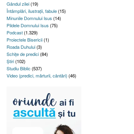
Gândul zilei
(19)
Întâmplări, ilustraţii, fabule
(15)
Minunile Domnului Isus
(14)
Pildele Domnului Isus
(75)
Podcast
(1.329)
Proiectele Bisericii
(1)
Roada Duhului
(3)
Schiţe de predici
(84)
Ştiri
(102)
Studiu Biblic
(537)
Video (predici, mărturii, cântări)
(46)