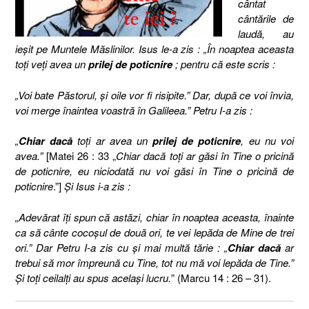
cântat
cântările de
laudă, au
ieşit pe Muntele Măslinilor. Isus le-a zis : „În noaptea aceasta
toţi veţi avea un
prilej de poticnire
; pentru că este scris :
„Voi bate Păstorul, şi oile vor fi risipite.” Dar, după ce voi învia,
voi merge înaintea voastră în Galileea.” Petru I-a zis :
„
Chiar dacă
toţi ar avea un
prilej de poticnire
, eu nu voi
avea.”
[
Matei 26 : 33 „
Chiar dacă toţi ar găsi în Tine o pricină
de poticnire, eu niciodată nu voi găsi în Tine o pricină de
poticnire
.”
]
Şi Isus i-a zis :
„Adevărat îţi spun că astăzi, chiar în noaptea aceasta, înainte
ca să cânte cocoşul de două ori, te vei lepăda de Mine de trei
ori.” Dar Petru I-a zis cu şi mai multă tărie : „
Chiar dacă
ar
trebui să mor împreună cu Tine, tot nu mă voi lepăda de Tine.”
Şi toţi ceilalţi au spus acelaşi lucru.
” (Marcu 14 : 26 – 31).