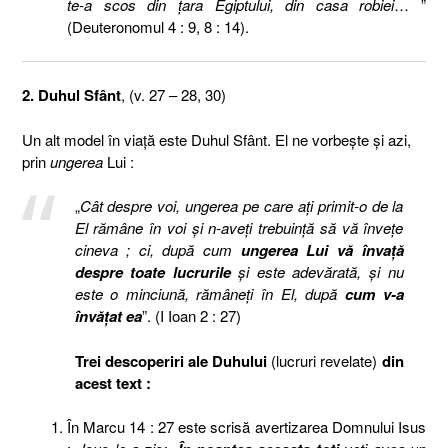
te-a scos din ţara Egiptului, din casa robiei
… ”
(Deuteronomul 4 : 9, 8 : 14).
2. Duhul Sfânt
, (v. 27 – 28, 30)
Un alt model în viaţă este Duhul Sfânt. El ne vorbeşte şi azi,
prin
ungerea
Lui :
„
Cât despre voi, ungerea pe care aţi primit-o de la
El rămâne în voi şi n-aveţi trebuinţă să vă înveţe
cineva ; ci, după cum
ungerea Lui vă învaţă
despre toate lucrurile
şi este adevărată, şi nu
este o minciună, rămâneţi în El, după
cum v-a
învăţat ea
”. (I Ioan 2 : 27)
Trei descoperiri ale Duhului
(lucruri revelate)
din
acest text :
În Marcu 14 : 27 este scrisă avertizarea Domnului Isus