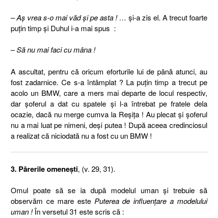
– Aş vrea s-o mai văd şi pe asta ! …
şi-a zis el. A trecut foarte
puţin timp şi Duhul i-a mai spus :
–
Să nu mai faci cu mâna !
A ascultat, pentru că oricum eforturile lui de până atunci, au
fost zadarnice. Ce s-a întâmplat ? La puţin timp a trecut pe
acolo un BMW, care a mers mai departe de locul respectiv,
dar şoferul a dat cu spatele şi l-a întrebat pe fratele dela
ocazie, dacă nu merge cumva la Reşiţa ! Au plecat şi şoferul
nu a mai luat pe nimeni, deşi putea ! După aceea credinciosul
a realizat că niciodată nu a fost cu un BMW !
3. Părerile omeneşti
, (v. 29, 31).
Omul poate să se ia după modelul uman şi trebuie să
observăm ce mare este
Puterea de influenţare a modelului
uman !
În versetul 31 este scris că :