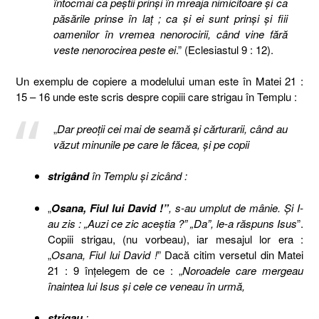
întocmai ca peştii prinşi în mreaja nimicitoare şi ca
păsările prinse în laţ ; ca şi ei sunt prinşi şi fiii
oamenilor în vremea nenorocirii, când vine fără
veste nenorocirea peste ei
.” (Eclesiastul 9 : 12).
Un exemplu de copiere a modelului uman este în Matei 21 :
15 – 16 unde este scris despre copiii care strigau în Templu :
„
Dar preoţii cei mai de seamă şi cărturarii, când au
văzut minunile pe care le făcea, şi pe copii
strigând
în Templu şi zicând :
„
Osana, Fiul lui David !”
, s-au umplut de mânie. Şi I-
au zis : „Auzi ce zic aceştia ?” „Da”, le-a răspuns Isus
”.
Copiii strigau, (nu vorbeau), iar mesajul lor era :
„
Osana, Fiul lui David !
” Dacă citim versetul din Matei
21 : 9 înţelegem de ce : „
Noroadele care mergeau
înaintea lui Isus şi cele ce veneau în urmă,
strigau
: