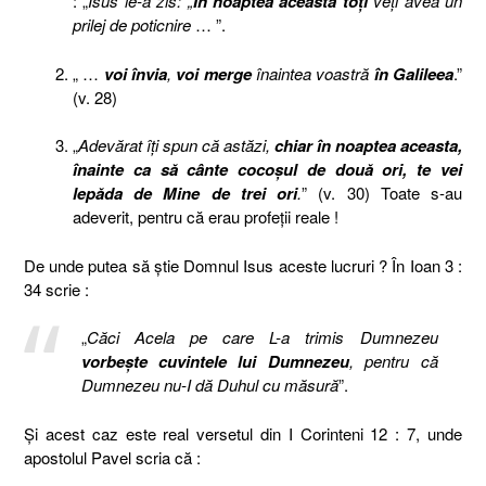
: „
Isus le-a zis: „
În noaptea aceasta toţi
veţi avea un
prilej de poticnire
… ”.
„ …
voi învia
,
voi merge
înaintea voastră
în Galileea
.”
(v. 28)
„
Adevărat îţi spun că astăzi,
chiar în noaptea aceasta,
înainte ca să cânte cocoşul de două ori, te vei
lepăda de Mine de trei ori
.
” (v. 30) Toate s-au
adeverit, pentru că erau profeţii reale !
De unde putea să ştie Domnul Isus aceste lucruri ? În Ioan 3 :
34 scrie :
„
Căci Acela pe care L-a trimis Dumnezeu
vorbeşte cuvintele lui Dumnezeu
, pentru că
Dumnezeu nu-I dă Duhul cu măsură
”.
Şi acest caz este real versetul din I Corinteni 12 : 7, unde
apostolul Pavel scria că :