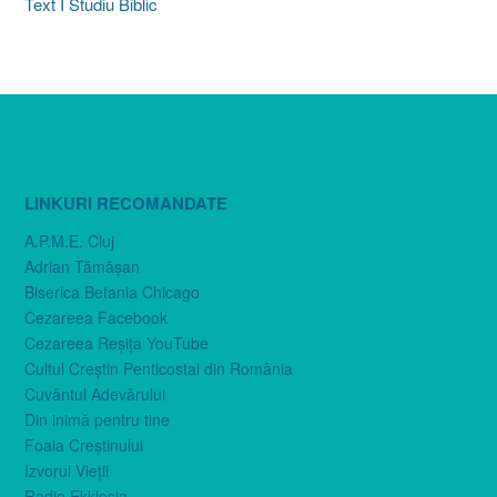
Text I Studiu Biblic
LINKURI RECOMANDATE
A.P.M.E. Cluj
Adrian Tămăşan
Biserica Betania Chicago
Cezareea Facebook
Cezareea Reşiţa YouTube
Cultul Creştin Penticostal din România
Cuvântul Adevărului
Din inimă pentru tine
Foaia Creştinului
Izvorul Vieţii
Radio Ekklesia