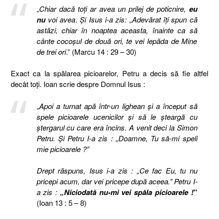
„
Chiar dacă toţi ar avea un prilej de poticnire,
eu
nu
voi avea
.
Şi Isus i-a zis: „Adevărat îţi spun că
astăzi, chiar în noaptea aceasta, înainte ca să
cânte cocoşul de două ori, te vei lepăda de Mine
de trei ori
.” (Marcu 14 : 29 – 30)
Exact ca la spălarea picioarelor, Petru a decis să fie altfel
decât toţi. Ioan scrie despre Domnul Isus :
„
Apoi a turnat apă într-un lighean şi a început să
spele picioarele ucenicilor şi să le şteargă cu
ştergarul cu care era încins. A venit deci la Simon
Petru. Şi Petru I-a zis : „Doamne, Tu să-mi speli
mie picioarele ?”
Drept răspuns, Isus i-a zis : „Ce fac Eu, tu nu
pricepi acum, dar vei pricepe după aceea.” Petru I-
a zis :
„Niciodată nu-mi vei spăla picioarele !
”
(Ioan 13 : 5 – 8)