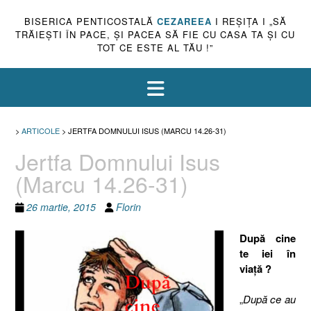
BISERICA PENTICOSTALĂ
CEZAREEA
I REŞIŢA I „SĂ
TRĂIEŞTI ÎN PACE, ŞI PACEA SĂ FIE CU CASA TA ŞI CU
TOT CE ESTE AL TĂU !”
>
ARTICOLE
>
JERTFA DOMNULUI ISUS (MARCU 14.26-31)
Jertfa Domnului Isus
(Marcu 14.26-31)
26 martie, 2015
Florin
După cine
te iei în
viaţă ?
„
După ce au