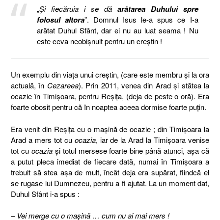
„
Şi fiecăruia i se dă
arătarea Duhului spre
folosul altora
”. Domnul Isus le-a spus ce I-a
arătat Duhul Sfânt, dar ei nu au luat seama ! Nu
este ceva neobişnuit pentru un creştin !
Un exemplu din viaţa unui creştin, (care este membru şi la ora
actuală, în
Cezareea
). Prin 2011, venea din Arad şi stătea la
ocazie în Timişoara, pentru Reşiţa, (deja de peste o oră). Era
foarte obosit pentru că în noaptea aceea dormise foarte puţin.
Era venit din Reşiţa cu o maşină de ocazie ; din Timişoara la
Arad a mers tot cu
ocazia
, iar de la Arad la Timişoara venise
tot cu
ocazia
şi totul mersese foarte bine până atunci, aşa că
a putut pleca imediat de fiecare dată, numai în Timişoara a
trebuit să stea aşa de mult, încât deja era supărat, fiindcă el
se rugase lui Dumnezeu, pentru a fi ajutat. La un moment dat,
Duhul Sfânt i-a spus :
– Vei merge cu o maşină … cum nu ai mai mers !