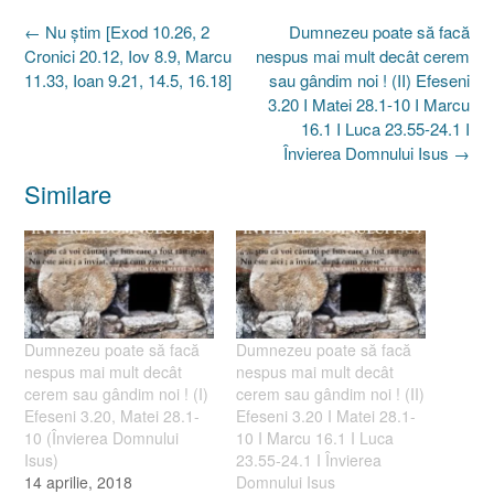
Post
←
Nu ştim [Exod 10.26, 2
Dumnezeu poate să facă
navigation
Cronici 20.12, Iov 8.9, Marcu
nespus mai mult decât cerem
11.33, Ioan 9.21, 14.5, 16.18]
sau gândim noi ! (II) Efeseni
3.20 I Matei 28.1-10 I Marcu
16.1 I Luca 23.55-24.1 I
Învierea Domnului Isus
→
Similare
Dumnezeu poate să facă
Dumnezeu poate să facă
nespus mai mult decât
nespus mai mult decât
cerem sau gândim noi ! (I)
cerem sau gândim noi ! (II)
Efeseni 3.20, Matei 28.1-
Efeseni 3.20 I Matei 28.1-
10 (Învierea Domnului
10 I Marcu 16.1 I Luca
Isus)
23.55-24.1 I Învierea
14 aprilie, 2018
Domnului Isus