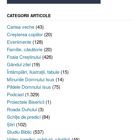
CATEGORII ARTICOLE
Cartea veche
(43)
Creşterea copiilor
(20)
Evenimente
(128)
Familie, căsătorie
(20)
Foaia Creştinului
(426)
Gândul zilei
(19)
Întâmplări, ilustraţii, fabule
(15)
Minunile Domnului Isus
(14)
Pildele Domnului Isus
(75)
Podcast
(1.329)
Proiectele Bisericii
(1)
Roada Duhului
(3)
Schiţe de predici
(84)
Ştiri
(102)
Studiu Biblic
(537)
Video (predici, mărturii, cântări)
(46)