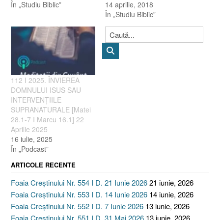
În „Studiu Biblic”
14 aprilie, 2018
În „Studiu Biblic”
112 I 2025. ÎNVIEREA
DOMNULUI ISUS SAU
INTERVENȚIILE
SUPRANATURALE [Matei
28.1-7 I Marcu 16.1] 22
Aprilie 2025
16 iulie, 2025
În „Podcast”
ARTICOLE RECENTE
Foaia Creștinului Nr. 554 I D. 21 Iunie 2026
21 iunie, 2026
Foaia Creștinului Nr. 553 I D. 14 Iunie 2026
14 iunie, 2026
Foaia Creștinului Nr. 552 I D. 7 Iunie 2026
13 iunie, 2026
Foaia Creștinului Nr. 551 I D. 31 Mai 2026
13 iunie, 2026