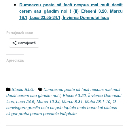
Dumnezeu poate să facă nespus mai mult decât
cerem sau gândim noi ! (II) Efeseni 3.20, Marcu
16.1, Luca 23.55-24.1, Învierea Domnului Isus
Partajează asta:
Partajează
Apreciază:
Studiu Biblic
Dumnezeu poate să facă nespus mai mult
decât cerem sau gândim noi !
,
Efeseni 3.20
,
Învierea Domnului
Isus
,
Luca 24.5
,
Marcu 10.34
,
Marcu 8.31
,
Matei 28.1-10
,
O
convingere gresita este ca prin faptele mele bune imi platesc
singur pretul pentru pacatele infăptuite