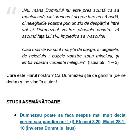
„
Nu, mâna Domnului nu este prea scurtă ca să
mântuiască, nici urechea Lui prea tare ca să audă,
ci nelegiuirile voastre pun un zid de despărţire între
voi şi Dumnezeul vostru; păcatele voastre vă
ascund faţa Lui şi-L împiedică să v-asculte!
Căci mâinile vă sunt mânjite de sânge, şi degetele,
de nelegiuiri ; buzele voastre spun minciuni, şi
limba voastră vorbeşte nelegiuiri
”. (Isaia 59 : 1 – 3)
Care este Harul nostru ? Că Dumnezeu ştie ce gândim (ce ne
dorim) şi ne vine în ajutor !
STUDII ASEMĂNĂTOARE
:
Dumnezeu poate să facă nespus mai mult decât
cerem sau gândim noi ! (I) Efeseni 3.20, Matei 28.1-
10 (Învierea Domnului Isus)