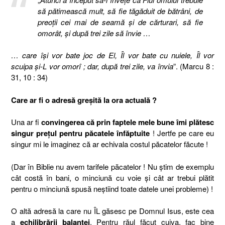
să pătimească mult, să fie tăgăduit de bătrâni, de
preoţii cei mai de seamă şi de cărturari, să fie
omorât, şi după trei zile să învie …
… care îşi vor bate joc de El, Îl vor bate cu nuiele, Îl vor
scuipa şi-L vor omorî ; dar, după trei zile, va învia
”. (Marcu 8 :
31, 10 : 34)
Care ar fi o adresă greşită la ora actuală ?
Una ar fi
convingerea că prin faptele mele bune îmi plătesc
singur preţul pentru păcatele înfăptuite
! Jertfe pe care eu
singur mi le imaginez că ar echivala costul păcatelor făcute !
(Dar în Biblie nu avem tarifele păcatelor ! Nu ştim de exemplu
cât costă în bani, o minciună cu voie şi cât ar trebui plătit
pentru o minciună spusă neştiind toate datele unei probleme) !
O altă adresă la care nu ÎL găsesc pe Domnul Isus, este cea
a
echilibrării balanţei
. Pentru răul făcut cuiva, fac bine