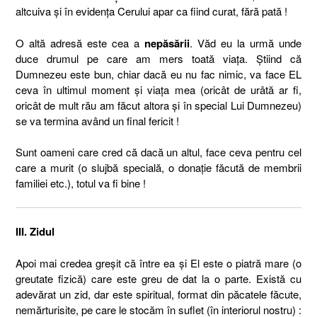
altcuiva şi în evidenţa Cerului apar ca fiind curat, fără pată !
O altă adresă este cea a
nepăsării
. Văd eu la urmă unde
duce drumul pe care am mers toată viaţa. Ştiind că
Dumnezeu este bun, chiar dacă eu nu fac nimic, va face EL
ceva în ultimul moment şi viaţa mea (oricât de urâtă ar fi,
oricât de mult rău am făcut altora şi în special Lui Dumnezeu)
se va termina având un final fericit !
Sunt oameni care cred că dacă un altul, face ceva pentru cel
care a murit (o slujbă specială, o donaţie făcută de membrii
familiei etc.), totul va fi bine !
III. Zidul
Apoi mai credea greşit că între ea şi El este o piatră mare (o
greutate fizică) care este greu de dat la o parte. Există cu
adevărat un zid, dar este spiritual, format din păcatele făcute,
nemărturisite, pe care le stocăm în suflet (în interiorul nostru) :