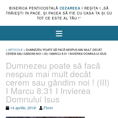
BISERICA PENTICOSTALĂ
CEZAREEA
I REŞIŢA I „SĂ
TRĂIEŞTI ÎN PACE, ŞI PACEA SĂ FIE CU CASA TA ŞI CU
TOT CE ESTE AL TĂU !”
>
ARTICOLE
>
DUMNEZEU POATE SĂ FACĂ NESPUS MAI MULT DECÂT
CEREM SAU GÂNDIM NOI ! (III) I MARCU 8.31 I INVIEREA DOMNULUI ISUS
Dumnezeu poate să facă
nespus mai mult decât
cerem sau gândim noi ! (III)
I Marcu 8.31 I Invierea
Domnului Isus
14 aprilie, 2018
Florin