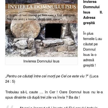
Invierea
Domnului
Isus II.
Adresa
greşită
În plus
femeile L-au
căutat pe
Domnul
Isus la o
adresă
Invierea Domnului Isus
greşită !
„
Pentru ce căutaţi între cei morţi pe Cel ce este viu ?
” (Luca
24 : 5)
Trebuiau să-L caute … în Cer ! Oare Domnul Isus nu le-a
spus dinainte că după trei zile va învia ? Ba da !
„
Atunci a început să-i înveţe că Fiul omului trebuie