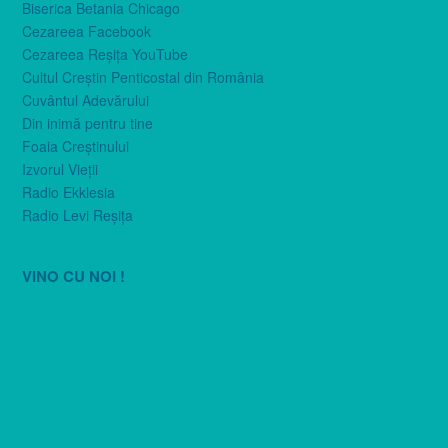
Biserica Betania Chicago
Cezareea Facebook
Cezareea Reşiţa YouTube
Cultul Creştin Penticostal din România
Cuvântul Adevărului
Din inimă pentru tine
Foaia Creştinului
Izvorul Vieţii
Radio Ekklesia
Radio Levi Reşiţa
VINO CU NOI !