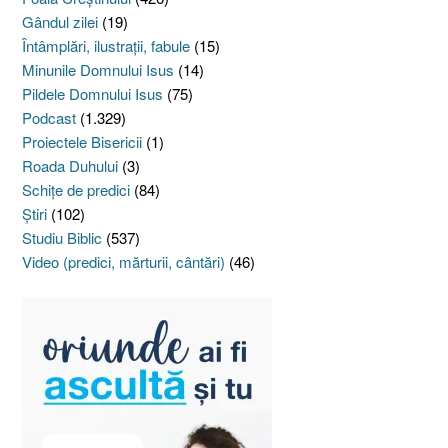
Gândul zilei
(19)
Întâmplări, ilustraţii, fabule
(15)
Minunile Domnului Isus
(14)
Pildele Domnului Isus
(75)
Podcast
(1.329)
Proiectele Bisericii
(1)
Roada Duhului
(3)
Schiţe de predici
(84)
Ştiri
(102)
Studiu Biblic
(537)
Video (predici, mărturii, cântări)
(46)