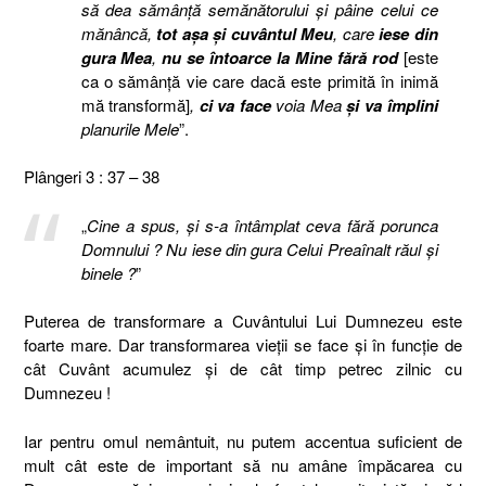
să dea sămânţă semănătorului şi pâine celui ce
mănâncă,
tot aşa şi cuvântul Meu
, care
iese din
gura Mea
,
nu se întoarce la Mine fără rod
[este
ca o sămânţă vie care dacă este primită în inimă
mă transformă]
,
ci va face
voia Mea
şi va împlini
planurile Mele
”.
Plângeri 3 : 37 – 38
„
Cine a spus, şi s-a întâmplat ceva fără porunca
Domnului ? Nu iese din gura Celui Preaînalt răul şi
binele ?
”
Puterea de transformare a Cuvântului Lui Dumnezeu este
foarte mare. Dar transformarea vieţii se face şi în funcţie de
cât Cuvânt acumulez şi de cât timp petrec zilnic cu
Dumnezeu !
Iar pentru omul nemântuit, nu putem accentua suficient de
mult cât este de important să nu amâne împăcarea cu