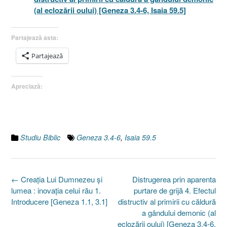
(al eclozării oului) [Geneza 3.4-6, Isaia 59.5]
Partajează asta:
Partajează
Apreciază:
Studiu Biblic
Geneza 3.4-6
,
Isaia 59.5
Post
←
Creaţia Lui Dumnezeu şi
Distrugerea prin aparenta
navigation
lumea : inovaţia celui rău 1.
purtare de grijă 4. Efectul
Introducere [Geneza 1.1, 3.1]
distructiv al primirii cu căldură
a gândului demonic (al
eclozării oului) [Geneza 3.4-6,