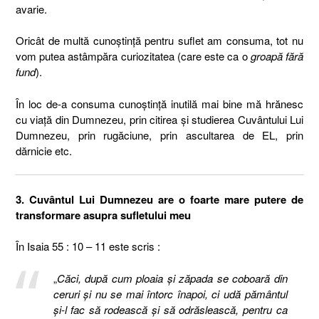
avarie.
Oricât de multă cunoştinţă pentru suflet am consuma, tot nu
vom putea astâmpăra curiozitatea (care este ca o
groapă fără
fund
).
În loc de-a consuma cunoştinţă inutilă mai bine mă hrănesc
cu viaţă din Dumnezeu, prin citirea şi studierea Cuvântului Lui
Dumnezeu, prin rugăciune, prin ascultarea de EL, prin
dărnicie etc.
3. Cuvântul Lui Dumnezeu are o foarte mare putere de
transformare asupra sufletului meu
În Isaia 55 : 10 – 11 este scris :
„
Căci, după cum ploaia şi zăpada se coboară din
ceruri şi nu se mai întorc înapoi, ci udă pământul
şi-l fac să rodească şi să odrăslească, pentru ca