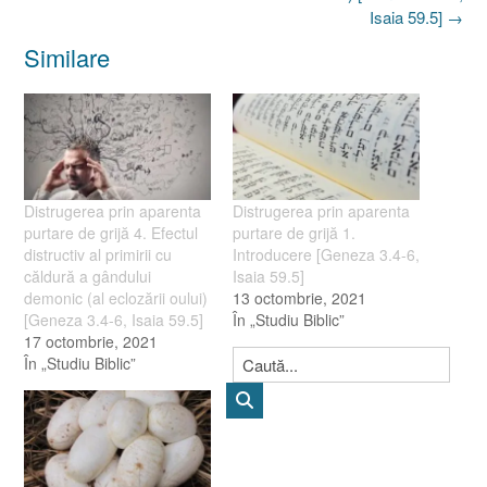
Isaia 59.5]
→
Similare
Distrugerea prin aparenta
Distrugerea prin aparenta
purtare de grijă 4. Efectul
purtare de grijă 1.
distructiv al primirii cu
Introducere [Geneza 3.4-6,
căldură a gândului
Isaia 59.5]
demonic (al eclozării oului)
13 octombrie, 2021
[Geneza 3.4-6, Isaia 59.5]
În „Studiu Biblic”
17 octombrie, 2021
În „Studiu Biblic”