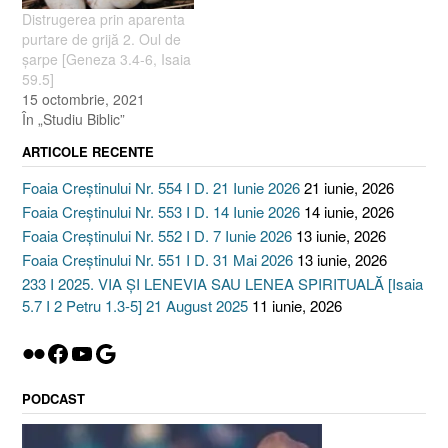
Distrugerea prin aparenta
purtare de grijă 2. Oul de
şarpe [Geneza 3.4-6, Isaia
59.5]
15 octombrie, 2021
În „Studiu Biblic”
ARTICOLE RECENTE
Foaia Creștinului Nr. 554 I D. 21 Iunie 2026
21 iunie, 2026
Foaia Creștinului Nr. 553 I D. 14 Iunie 2026
14 iunie, 2026
Foaia Creștinului Nr. 552 I D. 7 Iunie 2026
13 iunie, 2026
Foaia Creștinului Nr. 551 I D. 31 Mai 2026
13 iunie, 2026
233 I 2025. VIA ȘI LENEVIA SAU LENEA SPIRITUALĂ [Isaia
5.7 I 2 Petru 1.3-5] 21 August 2025
11 iunie, 2026
Flickr
Facebook
YouTube
Google
PODCAST