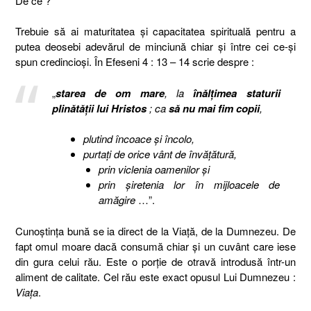
De ce ?
Trebuie să ai maturitatea şi capacitatea spirituală pentru a
putea deosebi adevărul de minciună chiar şi între cei ce-şi
spun credincioşi. În Efeseni 4 : 13 – 14 scrie despre :
„
starea de om mare
, la
înălţimea staturii
plinătăţii lui Hristos
; ca
să nu mai fim copii
,
plutind încoace şi încolo,
purtaţi de orice vânt de învăţătură,
prin
viclenia oamenilor şi
prin şiretenia lor în mijloacele de
amăgire
…”.
Cunoştinţa bună se ia direct de la Viaţă, de la Dumnezeu. De
fapt omul moare dacă consumă chiar şi un cuvânt care iese
din gura celui rău. Este o porţie de otravă introdusă într-un
aliment de calitate. Cel rău este exact opusul Lui Dumnezeu :
Viaţa
.