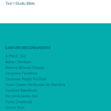
Text I Studiu Biblic
LINKURI RECOMANDATE
A.P.M.E. Cluj
Adrian Tămăşan
Biserica Betania Chicago
Cezareea Facebook
Cezareea Reşiţa YouTube
Cultul Creştin Penticostal din România
Cuvântul Adevărului
Din inimă pentru tine
Foaia Creştinului
Izvorul Vieţii