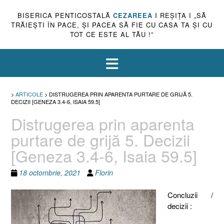
BISERICA PENTICOSTALĂ
CEZAREEA
I REŞIŢA I „SĂ
TRĂIEŞTI ÎN PACE, ŞI PACEA SĂ FIE CU CASA TA ŞI CU
TOT CE ESTE AL TĂU !”
>
ARTICOLE
>
DISTRUGEREA PRIN APARENTA PURTARE DE GRIJĂ 5.
DECIZII [GENEZA 3.4-6, ISAIA 59.5]
Distrugerea prin aparenta
purtare de grijă 5. Decizii
[Geneza 3.4-6, Isaia 59.5]
18 octombrie, 2021
Florin
Concluzii /
decizii :