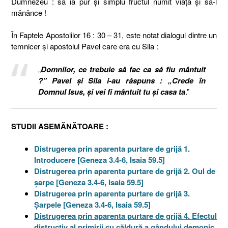
Dumnezeu : să ia pur şi simplu fructul numit viaţă şi să-l
mănânce !
În Faptele Apostolilor 16 : 30 – 31, este notat dialogul dintre un
temnicer şi apostolul Pavel care era cu Sila :
„
Domnilor, ce trebuie să fac ca să fiu mântuit
?” Pavel şi Sila i-au răspuns : „Crede în
Domnul Isus, şi vei fi mântuit tu şi casa ta
.”
STUDII ASEMĂNĂTOARE :
Distrugerea prin aparenta purtare de grijă 1.
Introducere [Geneza 3.4-6, Isaia 59.5]
Distrugerea prin aparenta purtare de grijă 2. Oul de
şarpe [Geneza 3.4-6, Isaia 59.5]
Distrugerea prin aparenta purtare de grijă 3.
Şarpele [Geneza 3.4-6, Isaia 59.5]
Distrugerea prin aparenta purtare de grijă 4. Efectul
distructiv al primirii cu căldură a gândului demonic