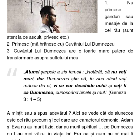
1. Nu
primesc
gânduri sau
mesaje de la
cel rău (sunt
atent la ce ascult, privesc etc.)
2. Primesc (mă hrănesc cu) Cuvântul Lui Dumnezeu
3. Cuvântul Lui Dumnezeu are o foarte mare putere de
transformare asupra sufletului meu
„
Atunci
şarpele a zis femeii : „Hotărât, că
nu veţi
muri
,
dar
Dumnezeu ştie că, în ziua când veţi
mânca din el,
vi se vor deschide ochii
şi
veţi fi
ca Dumnezeu
, cunoscând binele şi răul
.” (Geneza
3 : 4 – 5)
A minţit sau a spus adevărul ? Aici se vede cât de alunecos
este cel rău precum şi cel care are caracterul demonic. Adam
şi Eva nu au murit fizic, dar au murit spiritual … pe Dumnezeu
nu L-au mai văzut în viaţa lor. Era ca şi cum nu ar mai fi