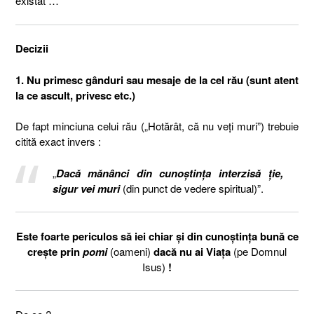
existat …
Decizii
1. Nu primesc gânduri sau mesaje de la cel rău (sunt atent
la ce ascult, privesc etc.)
De fapt minciuna celui rău („Hotărât, că nu veţi muri”) trebuie
citită exact invers :
„
Dacă mănânci din cunoştinţa interzisă ţie,
sigur vei muri
(din punct de vedere spiritual)”.
Este foarte periculos să iei chiar şi din cunoştinţa bună ce
creşte prin
pomi
(oameni)
dacă nu ai Viaţa
(pe Domnul
Isus)
!