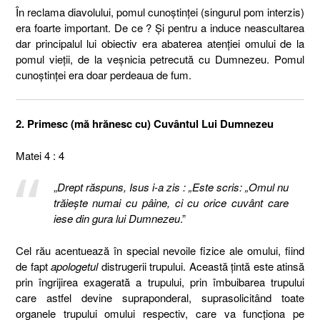
În reclama diavolului, pomul cunoştinţei (singurul pom interzis)
era foarte important. De ce ? Şi pentru a induce neascultarea
dar principalul lui obiectiv era abaterea atenţiei omului de la
pomul vieţii, de la veşnicia petrecută cu Dumnezeu. Pomul
cunoştinţei era doar perdeaua de fum.
2. Primesc (mă hrănesc cu) Cuvântul Lui Dumnezeu
Matei 4 : 4
„
Drept răspuns, Isus i-a zis : „Este scris: „Omul nu
trăieşte numai cu pâine, ci cu orice cuvânt care
iese din gura lui Dumnezeu
.”
Cel rău acentuează în special nevoile fizice ale omului, fiind
de fapt
apologetul
distrugerii trupului. Această ţintă este atinsă
prin îngrijirea exagerată a trupului, prin îmbuibarea trupului
care astfel devine supraponderal, suprasolicitând toate
organele trupului omului respectiv, care va funcţiona pe