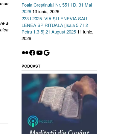
ze de
Foaia Creștinului Nr. 551 I D. 31 Mai
2026
13 iunie, 2026
233 I 2025. VIA ȘI LENEVIA SAU
ere a
LENEA SPIRITUALĂ [Isaia 5.7 I 2
intea
Petru 1.3-5] 21 August 2025
11 iunie,
2026
Flickr
Facebook
YouTube
Google
PODCAST