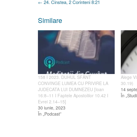
Post
←
24. Cinstea, 2 Corinteni 8:21
navigation
Similare
158 I 2023. DUHUL SFÂNT
Alege Vi
CONVINGE LUMEA CU PRIVIRE LA
30.19)
JUDECATA LUI DUMNEZEU [Ioan
14 sept
16:8–11 I Faptele Apostolilor 10.42 I
În „Studi
Evrei 2.14–15]
30 iunie, 2023
În „Podcast”