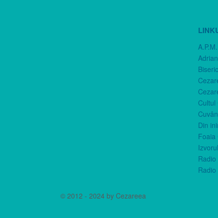
LINK
A.P.M.
Adria
Biseri
Cezar
Cezar
Cultul
Cuvânt
Din in
Foaia 
Izvorul
Radio 
Radio 
© 2012 - 2024 by Cezareea