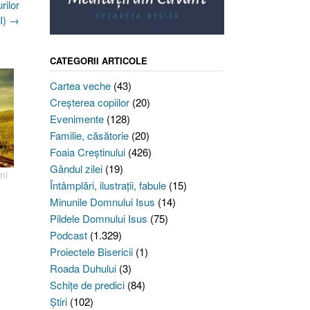
rilor
II)
→
CATEGORII ARTICOLE
Cartea veche
(43)
Creşterea copiilor
(20)
Evenimente
(128)
Familie, căsătorie
(20)
Foaia Creştinului
(426)
Gândul zilei
(19)
ni
Întâmplări, ilustraţii, fabule
(15)
Minunile Domnului Isus
(14)
Pildele Domnului Isus
(75)
Podcast
(1.329)
Proiectele Bisericii
(1)
Roada Duhului
(3)
Schiţe de predici
(84)
Ştiri
(102)