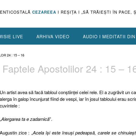
PENTICOSTALĂ
CEZAREEA
I REŞIŢA I „SĂ TRĂIEŞTI ÎN PACE, 
ISIE LIVE
ARHIVA VIDEO
AUDIO I MEDITATII DI
R 24 : 15 – 16
 Faptele Apostolilor 24 : 15 – 1
Un artist avea să facă tabloul conştiinţei celei rele. El a zugrăvit un ca
alerga în galop încunjurat fiind de vespi, iar în josul tabloului erau scri
cuvintele :
„
Alergarea ta e zadarnică
”.
Augustin zice : „
Acela îşi este însuşi pedeapsă, carele se chinuieş