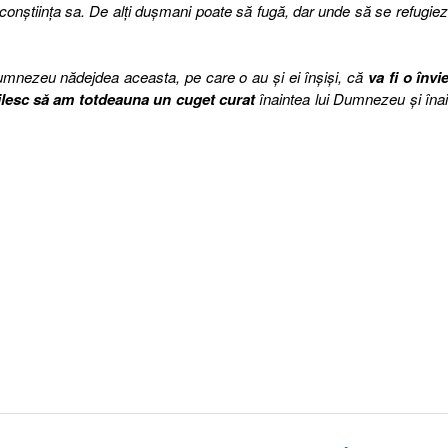
conştiinţa sa. De alţi duşmani poate să fugă, dar unde să se refugie
mnezeu nădejdea aceasta, pe care o au şi ei înşişi, că
va fi o învi
silesc să am totdeauna un cuget curat
înaintea lui Dumnezeu şi îna