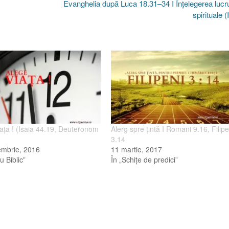
Evanghelia după Luca 18.31–34 I Înţelegerea lucru
spirituale (
aţa ! (Isaia 44.19, Deuteronom
Alerg spre ţintă I Romani 9.16, Filipe
3.14
embrie, 2016
11 martie, 2017
u Biblic”
În „Schiţe de predici”