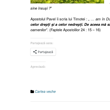
sine însuşi ?
”
Apostolul Pavel îi scria lui Timotei : „ …
am în Du
celor drepţi şi a celor nedrepţi. De aceea mă 
oamenilor
”. (Faptele Apostolilor 24 : 15 – 16)
Partajează asta:
Partajează
Apreciază:
Cartea veche