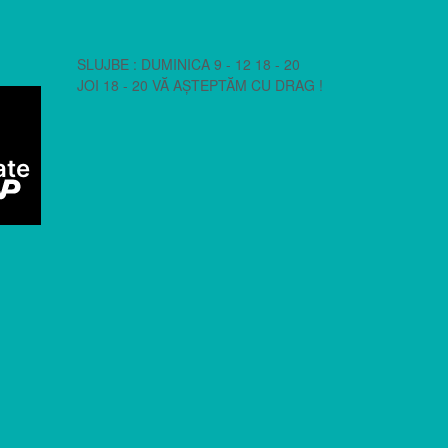
SLUJBE : DUMINICA 9 - 12 18 - 20
JOI 18 - 20 VĂ AȘTEPTĂM CU DRAG !