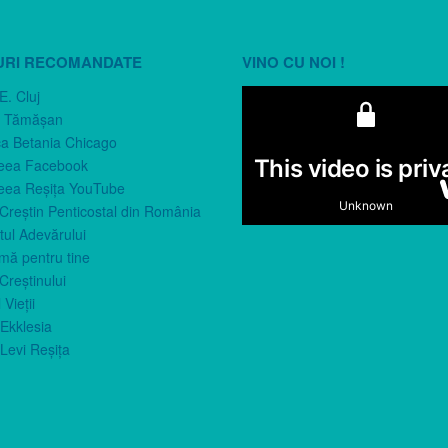
URI RECOMANDATE
VINO CU NOI !
E. Cluj
n Tămăşan
ca Betania Chicago
eea Facebook
eea Reşiţa YouTube
 Creştin Penticostal din România
ul Adevărului
imă pentru tine
Creştinului
 Vieţii
Ekklesia
Levi Reşiţa