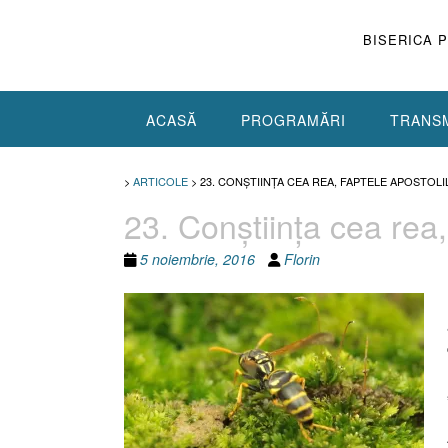
Skip
to
BISERICA 
content
ACASĂ
PROGRAMĂRI
TRANSM
>
ARTICOLE
>
23. CONŞTIINŢA CEA REA, FAPTELE APOSTOLILO
23. Conştiinţa cea rea,
5 noiembrie, 2016
Florin