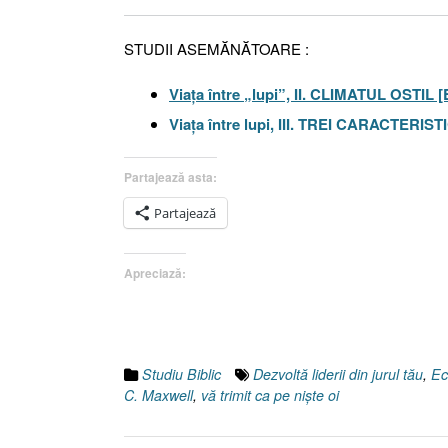
STUDII ASEMĂNĂTOARE :
Viaţa între „lupi”, II. CLIMATUL OSTIL 
Viaţa între lupi, III. TREI CARACTERIS
Partajează asta:
Partajează
Apreciază:
Studiu Biblic
Dezvoltă liderii din jurul tău
,
Ec
C. Maxwell
,
vă trimit ca pe nişte oi