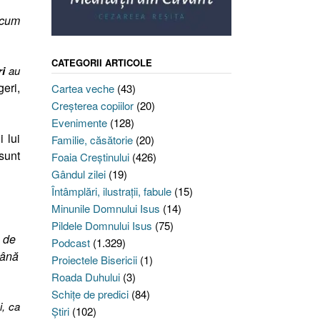
 cum
CATEGORII ARTICOLE
ri
au
geri,
Cartea veche
(43)
Creşterea copiilor
(20)
Evenimente
(128)
i lui
Familie, căsătorie
(20)
sunt
Foaia Creştinului
(426)
Gândul zilei
(19)
Întâmplări, ilustraţii, fabule
(15)
Minunile Domnului Isus
(14)
Pildele Domnului Isus
(75)
a de
Podcast
(1.329)
mână
Proiectele Bisericii
(1)
Roada Duhului
(3)
Schiţe de predici
(84)
i, ca
Ştiri
(102)