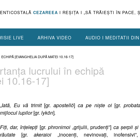
PENTICOSTALĂ
CEZAREEA
I REŞIŢA I „SĂ TRĂIEŞTI ÎN PACE, 
ISIE LIVE
ARHIVA VIDEO
AUDIO I MEDITATII DI
N ECHIPĂ [EVANGHELIA DUPĂ MATEI 10.16-17]
ortanţa lucrului în echipă
i 10.16-17]
„
Iată, Eu vă trimit
[gr.
apostellō
]
ca pe nişte oi
[gr.
pro
bat
mijlocul lupilor
[
gr.
lykōn
]
.
Fiţi, dar, înţelepţi
[
gr.
phronimoi
„grijulii, prudenţi”
]
ca şerpii şi
răutate
[
gr.
akeraioi
„inocenţi, nevinovaţi, inofensivi”, 