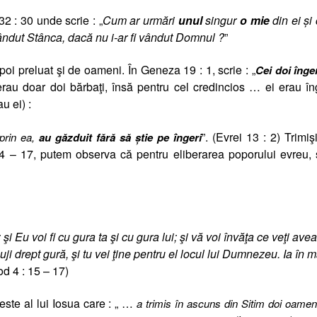
2 : 30 unde scrie : „
Cum ar urmări
unul
singur
o mie
din ei şi
 vândut Stânca, dacă nu i-ar fi vândut Domnul ?
”
poi preluat şi de oameni. În Geneza 19 : 1, scrie : „
Cei doi înge
i erau doar doi bărbaţi, însă pentru cel credincios … ei erau în
u ei) :
”. (Evrei 13 : 2) Trimişi
 prin ea,
au găzduit fără să ştie pe îngeri
4 – 17, putem observa că pentru eliberarea poporului evreu, 
; şi Eu voi fi cu gura ta şi cu gura lui; şi vă voi învăţa ce veţi ave
sluji drept gură, şi tu vei ţine pentru el locul lui Dumnezeu. Ia în 
od 4 : 15 – 17)
este al lui Iosua care : „ …
a trimis în ascuns din Sitim doi oamen