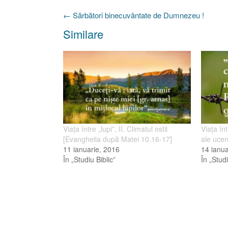
Post
←
Sărbători binecuvântate de Dumnezeu !
navigation
Similare
Viaţa între „lupi”, II. Climatul ostil
Viaţa înt
[Evanghelia după Matei 10.16-17]
ale ucen
11 ianuarie, 2016
14 ianua
În „Studiu Biblic”
În „Studi