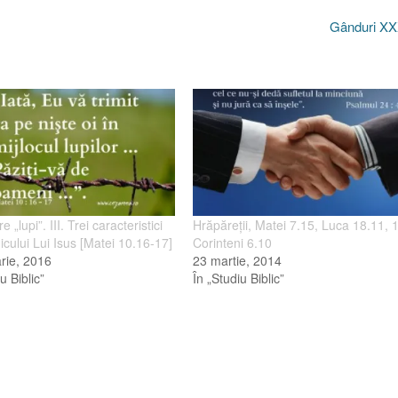
Gânduri X
re „lupi”. III. Trei caracteristici
Hrăpăreţii, Matei 7.15, Luca 18.11, 
icului Lui Isus [Matei 10.16-17]
Corinteni 6.10
rie, 2016
23 martie, 2014
u Biblic”
În „Studiu Biblic”