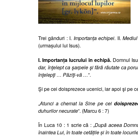
Trei gânduri : I.
Importanţa echipei
. II.
Mediul 
(urmaşului lui Isus).
I. Importanţa lucrului în echipă.
Domnul Isu
dar, înţelept ca şarpele şi fără răutate ca por
înţelepţi … Păziţi-vă …
”.
Şi pe cei doisprezece ucenici, iar apoi şi pe cei
„
Atunci a chemat la Sine pe cei
doispreze
duhurilor necurate
”. (
Marcu 6 : 7)
În Luca 10 : 1 scrie că : „
După aceea Domnul
înaintea Lui, în toate cetăţile şi în toate locur