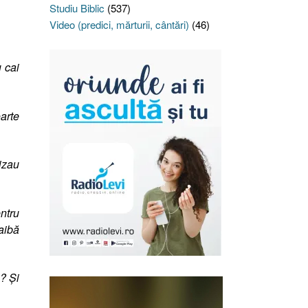
Studiu Biblic
(537)
Video (predici, mărturii, cântări)
(46)
 cai
oarte
lizau
ntru
 aibă
? Şi