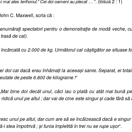
”. (Iosua 2 : 1)
şi mai ales Ierihonul.” Cei doi oameni au plecat
…
 John C. Maxwell, scria că :
 nenumăraţi spectatori pentru o demonstraţie de modă veche, cu
trasă de cal).
e
încărcată cu 2.000 de kg. Următorul cal câştigător se situase f
 cei doi cai dacă erau înhămaţi la aceeaşi sanie. Separat, ei tota
reutate de peste 6.800 de kilograme !
”
„
Mai bine doi decât unul, căci iau o plată cu atât mai bună pe
idică unul pe altul ; dar vai de cine este singur şi cade fără să
zesc unul pe altul, dar cum are să se încălzească dacă e singur 
 stea împotrivă ; şi funia împletită în trei nu se rupe uşor
”.