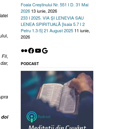
Foaia Creștinului Nr. 551 I D. 31 Mai
2026
13 iunie, 2026
atei
233 I 2025. VIA ȘI LENEVIA SAU
LENEA SPIRITUALĂ [Isaia 5.7 I 2
Petru 1.3-5] 21 August 2025
11 iunie,
lui,
2026
Flickr
Facebook
YouTube
Google
 Fii,
 dar,
PODCAST
upra
 doi