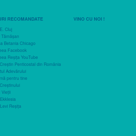
URI RECOMANDATE
VINO CU NOI !
E. Cluj
n Tămăşan
ca Betania Chicago
eea Facebook
eea Reşiţa YouTube
 Creştin Penticostal din România
ul Adevărului
imă pentru tine
Creştinului
 Vieţii
Ekklesia
Levi Reşiţa