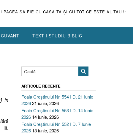
ŞI PACEA SĂ FIE CU CASA TA ŞI CU TOT CE ESTE AL TĂU !”
N CUVANT
TEXT I STUDIU BIBLIC
ARTICOLE RECENTE
Foaia Creștinului Nr. 554 I D. 21 Iunie
a
]
în
2026
21 iunie, 2026
Foaia Creștinului Nr. 553 I D. 14 Iunie
2026
14 iunie, 2026
 fără
Foaia Creștinului Nr. 552 I D. 7 Iunie
lit.
2026
13 iunie, 2026