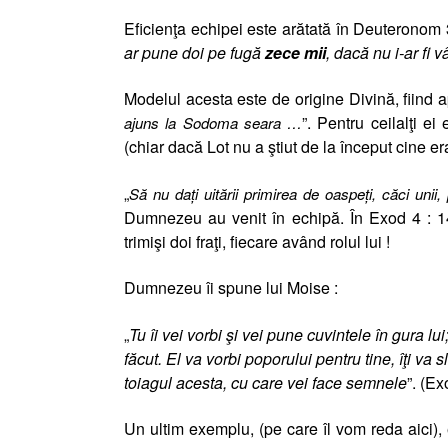
Eficienţa echipei este arătată în Deuteronom 3
ar pune doi pe fugă
zece mii
, dacă nu i-ar fi
Modelul acesta este de origine Divină, fiind a
”. Pentru ceilalţi e
ajuns la Sodoma seara …
(chiar dacă Lot nu a ştiut de la început cine era
„
Să nu daţi uitării primirea de oaspeţi, căci unii,
Dumnezeu au venit în echipă. În Exod 4 : 1
trimişi doi fraţi, fiecare având rolul lui !
Dumnezeu îi spune lui Moise :
„
Tu îi vei vorbi şi vei pune cuvintele în gura lui
făcut. El va vorbi poporului pentru tine, îţi va 
toiagul acesta, cu care vei face semnele
”. (Ex
Un ultim exemplu, (pe care îl vom reda aici), 