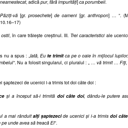
neamestecat
, adică
pur
,
fără impurităţi
]
ca porumbeii.
Păziţi-vă
[
gr.
prosechete
]
de oameni
[
gr.
anthropon
]
… ”. (M
10.16–17)
ostil
, în care trăieşte creştinul. III.
Trei caracteristici
ale ucenicu
s nu a spus : „
Iată, Eu
te trimit
ca pe o oaie în mijlocul lupilor.
umbelul
”. Nu a folosit singularul, ci pluralul : „ …
vă trimit … Fiţi,
 şaptezeci de ucenici i-a trimis tot doi câte doi :
ce
şi a început să-i trimită
doi câte doi
, dându-le putere as
 a mai rânduit
alţi şaptezeci
de ucenici şi i-a trimis
doi câte
ile pe unde avea să treacă El
”.