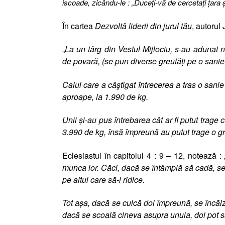
iscoade, zicându-le : „Duceţi-vă de cercetaţi ţara 
În cartea
Dezvoltă liderii din jurul tău
, autorul
„
La un târg din Vestul Mijlociu, s-au adunat
de povară, (se pun diverse greutăţi pe o sanie 
Calul care a câştigat întrecerea a tras o sani
aproape, la 1.990 de kg.
Unii şi-au pus întrebarea cât ar fi putut trage
3.990 de kg, însă împreună au putut trage o g
Eclesiastul în capitolul 4 : 9 – 12, notează : 
munca lor. Căci, dacă se întâmplă să cadă, se r
pe altul care să-l ridice.
Tot aşa, dacă se culcă doi împreună, se încăl
dacă se scoală cineva asupra unuia, doi pot să-i