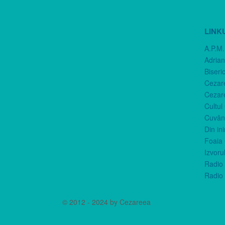
LINK
A.P.M.
Adria
Biseri
Cezar
Cezar
Cultul
Cuvânt
Din in
Foaia 
Izvorul
Radio 
Radio 
© 2012 - 2024 by Cezareea