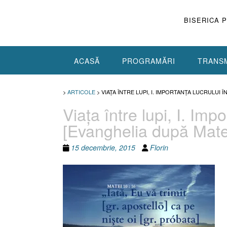
Skip
to
BISERICA 
content
ACASĂ
PROGRAMĂRI
TRANSM
>
ARTICOLE
>
VIAŢA ÎNTRE LUPI, I. IMPORTANŢA LUCRULUI Î
Viaţa între lupi, I. Imp
[Evanghelia după Mate
15 decembrie, 2015
Florin