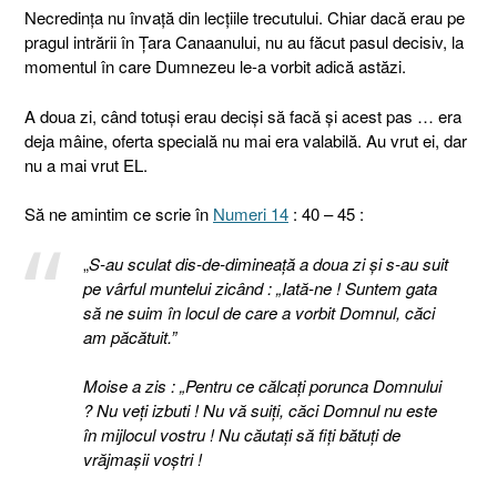
Necredinţa nu învaţă din lecţiile trecutului. Chiar dacă erau pe
pragul intrării în Ţara Canaanului, nu au făcut pasul decisiv, la
momentul în care Dumnezeu le-a vorbit adică astăzi.
A doua zi, când totuşi erau decişi să facă şi acest pas … era
deja mâine, oferta specială nu mai era valabilă. Au vrut ei, dar
nu a mai vrut EL.
Să ne amintim ce scrie în
Numeri 14
: 40 – 45 :
„
S-au sculat dis-de-dimineaţă a doua zi şi s-au suit
pe vârful muntelui zicând : „Iată-ne ! Suntem gata
să ne suim în locul de care a vorbit Domnul, căci
am păcătuit.”
Moise a zis : „Pentru ce călcaţi porunca Domnului
? Nu veţi izbuti ! Nu vă suiţi, căci Domnul nu este
în mijlocul vostru ! Nu căutaţi să fiţi bătuţi de
vrăjmaşii voştri !