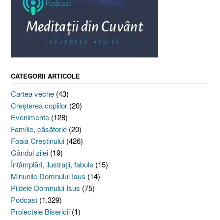
CATEGORII ARTICOLE
Cartea veche
(43)
Creşterea copiilor
(20)
Evenimente
(128)
Familie, căsătorie
(20)
Foaia Creştinului
(426)
Gândul zilei
(19)
Întâmplări, ilustraţii, fabule
(15)
Minunile Domnului Isus
(14)
Pildele Domnului Isus
(75)
Podcast
(1.329)
Proiectele Bisericii
(1)