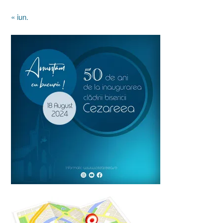
« iun.