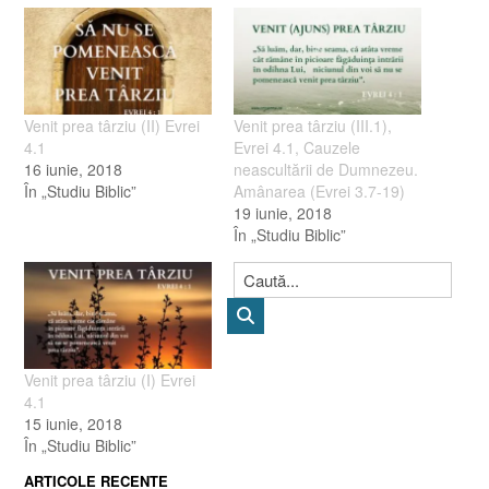
Venit prea târziu (II) Evrei
Venit prea târziu (III.1),
4.1
Evrei 4.1, Cauzele
16 iunie, 2018
neascultării de Dumnezeu.
În „Studiu Biblic”
Amânarea (Evrei 3.7-19)
19 iunie, 2018
În „Studiu Biblic”
Venit prea târziu (I) Evrei
4.1
15 iunie, 2018
În „Studiu Biblic”
ARTICOLE RECENTE