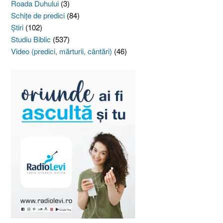
Roada Duhului
(3)
Schiţe de predici
(84)
Ştiri
(102)
Studiu Biblic
(537)
Video (predici, mărturii, cântări)
(46)