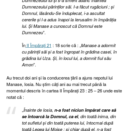
Dumnezeului lui şi s-a smerit adânc înaintea
Dumnezeului părinţilor săi. I-a făcut rugăciuni ; şi
Domnul, lăsându-Se înduplecat, i-a ascultat
cererile şi l-a adus înapoi la Ierusalim în împărăţia
lui. Şi Manase a cunoscut că Domnul este
Dumnezeu
”.
În
II Împăraţi 21
: 18 scrie că : „
Manase a adormit
cu părinţii săi şi a fost îngropat în grădina casei, în
grădina lui Uza. Şi, în locul lui, a domnit fiul său
Amon
”.
Au trecut doi ani şi la conducerea ţării a ajuns nepotul lui
Manase, Iosia. Nu ştim câţi ani au mai trecut până la
momentul descris în cartea II Împăraţi 23 : 25 – 26 unde este
notat că :
„
Înainte de Iosia,
n-a fost niciun împărat care să
se întoarcă la Domnul, ca el
, din toată inima, din
tot sufletul şi din toată puterea lui, întocmai după
toată Legea lui Moise ; şi chiar după el, n-a fost