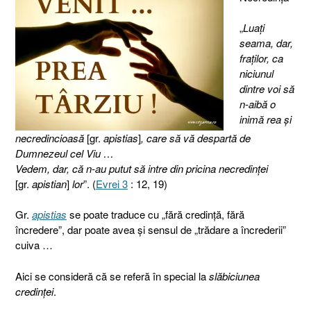
„
Luaţi
seama, dar,
fraţilor, ca
niciunul
dintre voi să
n-aibă o
inimă rea şi
necredincioasă
[gr.
apistias
]
, care să vă despartă de
Dumnezeul cel Viu …
Vedem, dar, că n-au putut să intre din pricina necredinţei
[gr.
apistian
]
lor
”. (
Evrei 3
: 12, 19)
Gr.
apistias
se poate traduce cu „fără credinţă, fără
încredere”, dar poate avea şi sensul de „trădare a încrederii”
cuiva …
Aici se consideră că se referă în special la
slăbiciunea
credinţei
.