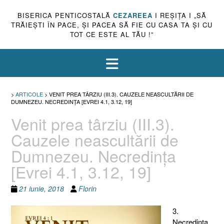
BISERICA PENTICOSTALĂ
CEZAREEA
I REŞIŢA I „SĂ
TRĂIEŞTI ÎN PACE, ŞI PACEA SĂ FIE CU CASA TA ŞI CU
TOT CE ESTE AL TĂU !”
>
ARTICOLE
>
VENIT PREA TÂRZIU (III.3). CAUZELE NEASCULTĂRII DE
DUMNEZEU. NECREDINŢA [EVREI 4.1, 3.12, 19]
Venit prea târziu (III.3).
Cauzele neascultării de
Dumnezeu. Necredinţa
[Evrei 4.1, 3.12, 19]
21 iunie, 2018
Florin
3.
Necredinţa