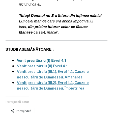
niciunul ca el.
Totuşi Domnul nu S-a întors din iuţimea mâniei
Lui
celei mari de care era aprins împotriva lui
Iuda,
din pricina tuturor celor ce făcuse
Manase
ca să-L mânie
”.
STUDII ASEMĂNĂTOARE :
Venit prea târziu (I) Evrei 4.1
Venit prea târziu (II) Evrei 4.1
Venit prea târziu (III.1), Evrei 4.1, Cauzele
neascultării de Dumnezeu. Amânarea
Venit prea târziu (III.2), Evrei 4.1, Cauzele
neascultării de Dumnezeu. Împietrirea
Partajează asta:
Partajează