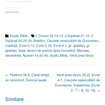
Apreciază:
Studiu Biblic
2 Cronici 33.10-13
,
2 Împăraţi 21.18
,
2
Împăraţi 23.25-26
,
Babilon
,
Cauzele neascultării de Dumnezeu
,
credinţă
,
Evrei 3.12
,
Evrei 3.19
,
Evrei 4.1
,
gr. apistian
,
gr.
apistias
,
Iosia
,
lanţuri de aramă
,
lipsa încrederii
,
Manase
,
necredinţa
,
Numeri 14.40-45
,
studiu Biblic
,
Venit prea târziu
Post
←
Psalmul 34.6, Când strigă
Venit prea târziu (III.2), Evrei
navigation
un nenorocit, Domnul aude
4.1, Cauzele neascultării de
Dumnezeu. Împietrirea (Evrei
3 : 7 – 8, 13, 15)
→
Similare