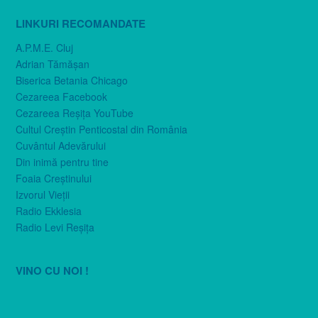
LINKURI RECOMANDATE
A.P.M.E. Cluj
Adrian Tămăşan
Biserica Betania Chicago
Cezareea Facebook
Cezareea Reşiţa YouTube
Cultul Creştin Penticostal din România
Cuvântul Adevărului
Din inimă pentru tine
Foaia Creştinului
Izvorul Vieţii
Radio Ekklesia
Radio Levi Reşiţa
VINO CU NOI !