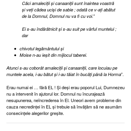
Căci amaleciţii şi canaaniţii sunt înaintea voastră
şi veţi cădea ucişi de sabie ; odată ce v-aţi abătut
de la Domnul, Domnul nu va fi cu voi.”
Ei s-au îndărătnicit şi s-au suit pe vârful muntelui ;
dar
chivotul legământului şi
Moise n-au ieşit din mijlocul taberei.
Atunci s-au coborât amaleciţii şi canaaniţii, care locuiau pe
muntele acela, i-au bătut şi i-au tăiat în bucăţi până la Horma
”.
Erau numai ei … fără EL ! Şi deşi erau poporul Lui, Dumnezeu
nu a intervenit în ajutorul lor. Domnul nu încurajează
nesupunerea, neîncrederea în El. Uneori avem probleme din
cauza necredinţei în EL şi trebuie să învăţăm să ne asumăm
consecinţele alegerilor greşite.