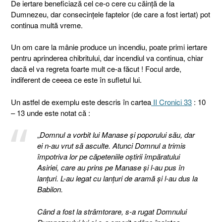
De iertare beneficiază cel ce-o cere cu căinţă de la
Dumnezeu, dar consecinţele faptelor (de care a fost iertat) pot
continua multă vreme.
Un om care la mânie produce un incendiu, poate primi iertare
pentru aprinderea chibritului, dar incendiul va continua, chiar
dacă el va regreta foarte mult ce-a făcut ! Focul arde,
indiferent de ceeea ce este în sufletul lui.
Un astfel de exemplu este descris în cartea
II Cronici 33
: 10
– 13 unde este notat că :
„
Domnul a vorbit lui Manase şi poporului său, dar
ei n-au vrut să asculte. Atunci Domnul a trimis
împotriva lor pe căpeteniile oştirii împăratului
Asiriei, care au prins pe Manase şi l-au pus în
lanţuri. L-au legat cu lanţuri de aramă şi l-au dus la
Babilon.
Când a fost la strâmtorare, s-a rugat Domnului