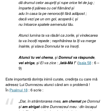
dă drumul celor asupriţi şi rupe orice fel de jug ;
împarte-ţi pâinea cu cel flămând şi
adu în casa ta pe nenorociţii fără adăpost ;
dacă vezi pe un om gol, acoperă-l, şi
nu întoarce spatele semenului tău.
Atunci lumina ta va răsări ca zorile, şi vindecarea
ta va încolţi repede ; neprihănirea ta îţi va merge
înainte, şi slava Domnului te va însoţi.
Atunci tu vei chema
, şi
Domnul va răspunde
,
vei striga
, şi El va zice : „
Iată-Mă !
” (
Isaia 58
: 6 –
9)
Este importantă dorinţa inimii curate, credinţa cu care mă
adresez Lui Dumnezeu atunci când am o problemă !
În
Psalmul 18
: 6 scrie :
„
Dar, în strâmtorarea mea,
am chemat
pe Domnul
şi
am strigat
către Dumnezeul meu : din locaşul