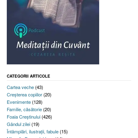
CATEGORII ARTICOLE
Cartea veche
(43)
Creşterea copiilor
(20)
Evenimente
(128)
Familie, căsătorie
(20)
Foaia Creştinului
(426)
Gândul zilei
(19)
Întâmplări, ilustraţii, fabule
(15)