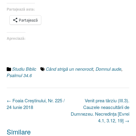
Partajează asta:
Partajează
Apreciază:
Studiu Biblic
Când strigă un nenorocit
,
Domnul aude
,
Psalmul 34.6
Post
←
Foaia Creştinului, Nr. 225 /
Venit prea târziu (III.3).
navigation
24 Iunie 2018
Cauzele neascultării de
Dumnezeu. Necredinţa [Evrei
4.1, 3.12, 19]
→
Similare