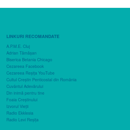
LINKURI RECOMANDATE
A.P.M.E. Cluj
Adrian Tămăşan
Biserica Betania Chicago
Cezareea Facebook
Cezareea Reşiţa YouTube
Cultul Creştin Penticostal din România
Cuvântul Adevărului
Din inimă pentru tine
Foaia Creştinului
Izvorul Vieţii
Radio Ekklesia
Radio Levi Reşiţa