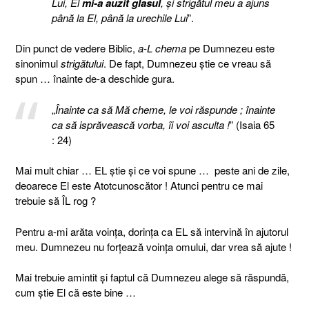
Lui, El
mi-a auzit glasul
, şi strigătul meu a ajuns
până la El, până la urechile Lui
”.
Din punct de vedere Biblic,
a-L chema
pe Dumnezeu este
sinonimul
strigătului
. De fapt, Dumnezeu ştie ce vreau să
spun … înainte de-a deschide gura.
„
Înainte ca să Mă cheme, le voi răspunde ; înainte
ca să isprăvească vorba, îi voi asculta !
” (Isaia 65
: 24)
Mai mult chiar … EL ştie şi ce voi spune … peste ani de zile,
deoarece El este Atotcunoscător ! Atunci pentru ce mai
trebuie să ÎL rog ?
Pentru a-mi arăta voinţa, dorinţa ca EL să intervină în ajutorul
meu. Dumnezeu nu forţează voinţa omului, dar vrea să ajute !
Mai trebuie amintit şi faptul că Dumnezeu alege să răspundă,
cum ştie El că este bine …