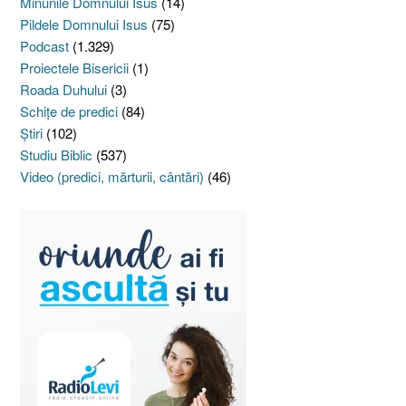
Minunile Domnului Isus
(14)
Pildele Domnului Isus
(75)
Podcast
(1.329)
Proiectele Bisericii
(1)
Roada Duhului
(3)
Schiţe de predici
(84)
Ştiri
(102)
Studiu Biblic
(537)
Video (predici, mărturii, cântări)
(46)