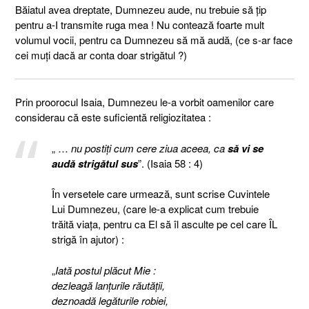
Băiatul avea dreptate, Dumnezeu aude, nu trebuie să ţip
pentru a-I transmite ruga mea !
Nu contează foarte mult
volumul vocii, pentru ca Dumnezeu să mă audă, (ce s-ar face
cei muţi dacă ar conta doar strigătul ?)
Prin proorocul Isaia, Dumnezeu le-a vorbit oamenilor care
considerau că este suficientă religiozitatea :
„ …
nu postiţi cum cere ziua aceea, ca
să vi se
audă strigătul sus
”. (Isaia 58 : 4)
În versetele care urmează, sunt scrise Cuvintele
Lui Dumnezeu, (care le-a explicat cum trebuie
trăită viaţa, pentru ca El să îl asculte pe cel care ÎL
strigă în ajutor) :
„
Iată postul plăcut Mie :
dezleagă lanţurile răutăţii,
deznoadă legăturile robiei,