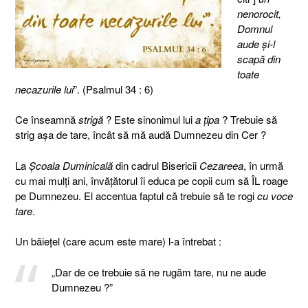
nenorocit,
Domnul
aude şi-l
scapă din
toate
necazurile lui
”. (Psalmul 34 : 6)
Ce înseamnă
strigă
? Este sinonimul lui
a ţipa
? Trebuie să
strig aşa de tare, încât să mă audă Dumnezeu din Cer ?
La
Şcoala Duminicală
din cadrul Bisericii
Cezareea
, în urmă
cu mai mulţi ani, învăţătorul îi educa pe copii cum să ÎL roage
pe Dumnezeu. El accentua faptul că trebuie să te rogi
cu voce
tare
.
Un băieţel (care acum este mare) l-a întrebat :
„Dar de ce trebuie să ne rugăm tare, nu ne aude
Dumnezeu ?”