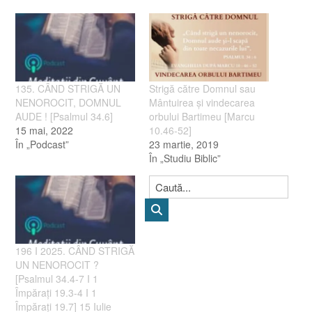
135. CÂND STRIGĂ UN
Strigă către Domnul sau
NENOROCIT, DOMNUL
Mântuirea şi vindecarea
AUDE ! [Psalmul 34.6]
orbului Bartimeu [Marcu
15 mai, 2022
10.46-52]
În „Podcast”
23 martie, 2019
În „Studiu Biblic”
196 I 2025. CÂND STRIGĂ
UN NENOROCIT ?
[Psalmul 34.4-7 I 1
Împărați 19.3-4 I 1
Împărați 19.7] 15 Iulie