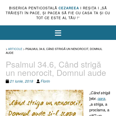
BISERICA PENTICOSTALĂ
CEZAREEA
I REŞIŢA I „SĂ
TRĂIEŞTI ÎN PACE, ŞI PACEA SĂ FIE CU CASA TA ŞI CU
TOT CE ESTE AL TĂU !”
>
ARTICOLE
>
PSALMUL 34.6, CÂND STRIGĂ UN NENOROCIT, DOMNUL
AUDE
Psalmul 34.6, Când strigă
un nenorocit, Domnul aude
21 iunie, 2018
Florin
„
Când strigă
[ebr.
qara
,
„a striga, a
proclama, a
citi”]
un