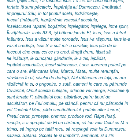
fiule
,
grijile lumii
,
i-a răspuns Isus
,
I-a zis
,
iar când vine ispita
,
Iertate îţi sunt păcatele
,
Împărăţia lui Dumnezeu
,
împăratul
,
împrejurul Său
,
în tot ţinutul acela
,
Îndrăzneşte
,
înecat (înăbuşit)
,
îngrijorările veacului acestuia
,
înşelăciunea (apate) bogăţiilor
,
înţelegător
,
înţelege
,
între spini
,
Învăţătorule
,
Isaia 53:6
,
îşi băteau joc de El
,
Isus
,
Isus a intrat
înăuntru
,
Isus a văzut multe noroade
,
Isus i-a răspuns
,
Isus le-a
văzut credinţa
,
Isus S-a suit într-o corabie
,
Isus ştia de la
început cine erau cei ce nu cred
,
lângă drum
,
lăsat să
fie înăbuşit
,
le cunoştea gândurile
,
le-a zis
,
lepădat
,
lepădat scandalizo
,
locuri stâncoase
,
Luca
,
lucrarea puterii pe
care o are
,
Mâncarea Mea
,
Marcu
,
Matei
,
multe renunţări
,
năvălesc în ei
,
nivelul de dorinţă
,
Noi rătăceam cu toţii
,
nu are
rădăcină în el
,
o prigonire
,
o sută
,
oameni în care nu pătrunde
Cuvântul
,
Omul acesta huleşte!
,
oriunde vei merge
,
Păcatele îţi
sunt iertate !”
,
pământul bun
,
păstrător
,
patru tipuri de
ascultători
,
pe Fiul omului
,
pe stâncă
,
pentru că nu pătrunde în
voi Cuvântul Meu
,
pilda semănătorului
,
poftele altor lucruri
,
Preţul cerut
,
primeşte
,
primitor
,
produce rod
,
Răpit (luat)
,
reacţie
,
s-a apropiat de El un cărturar
,
să fac voia Celui ce M-a
trimis
,
să îngrop pe tatăl meu
,
să respingă voia lui Dumnezeu
,
şaizeci
,
Satana
,
Scoală-te şi umblă”?
,
semănat
,
şi a zis