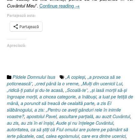
„Pilda
Cuvântul Meu
”.
Continue reading
→
Semănătorului,
Partajează asta:
(I)
Matei
Partajează
13.4-
23”
Apreciază:
Pildele Domnului Isus
„A copleşi
,
„a provoca să se
poticnească”
,
„cred până la o vreme
,
„Mulţi din ucenicii Lui
,
„ridică-ţi patul şi du-te acasă
,
„Scoală-te”
,
„şi lasă morţii să-şi
îngroape morţii
,
a cincea categorie
,
a înăbuşi
,
a luat pe fetiţă de
mână
,
a poruncit să treacă de cealaltă parte
,
a zis El
slăbănogului
,
a zis: „Pentru ce aveţi gânduri rele în inimile
voastre?
,
apostolul Pavel
,
ascultare parţială
,
au auzit Cuvântul
,
au zis
,
au zis în ei înşişi
,
Aude şi nu înţelege Cuvântul
,
autoritatea
,
ca să ştiţi că Fiul omului are putere pe pământ să
ierte păcatele
,
cad
,
calea egoismului
,
care era dintre ucenici
,