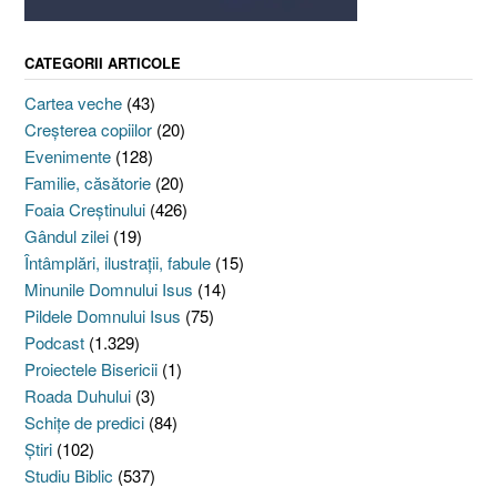
CATEGORII ARTICOLE
Cartea veche
(43)
Creşterea copiilor
(20)
Evenimente
(128)
Familie, căsătorie
(20)
Foaia Creştinului
(426)
Gândul zilei
(19)
Întâmplări, ilustraţii, fabule
(15)
Minunile Domnului Isus
(14)
Pildele Domnului Isus
(75)
Podcast
(1.329)
Proiectele Bisericii
(1)
Roada Duhului
(3)
Schiţe de predici
(84)
Ştiri
(102)
Studiu Biblic
(537)