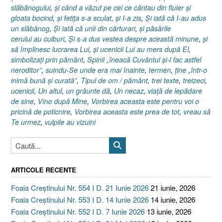
slăbănogului
,
şi când a văzut pe cei ce cântau din fluier şi
gloata bocind
,
şi fetiţa s-a sculat
,
şi I-a zis
,
Şi iată că I-au adus
un slăbănog
,
Şi iată că unii din cărturari
,
şi păsările
cerului au cuiburi
,
Şi s-a dus vestea despre această minune
,
şi
să împlinesc lucrarea Lui
,
şi ucenicii Lui au mers după El
,
simbolizaţi prin pământ
,
Spinii „îneacă Cuvântul şi-l fac astfel
neroditor”
,
suindu-Se unde era mai înainte
,
termen
,
ţine „într-o
inimă bună şi curată”
,
Tipul de om / pământ
,
trei texte
,
treizeci
,
ucenicii
,
Un altul
,
un grăunte dă
,
Un necaz
,
viaţă de lepădare
de sine
,
Vino după Mine
,
Vorbirea aceasta este pentru voi o
pricină de poticnire
,
Vorbirea aceasta este prea de tot
,
vreau să
Te urmez
,
vulpile au vizuini
ARTICOLE RECENTE
Foaia Creștinului Nr. 554 I D. 21 Iunie 2026
21 iunie, 2026
Foaia Creștinului Nr. 553 I D. 14 Iunie 2026
14 iunie, 2026
Foaia Creștinului Nr. 552 I D. 7 Iunie 2026
13 iunie, 2026