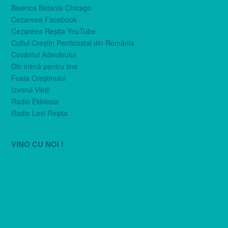
Biserica Betania Chicago
Cezareea Facebook
Cezareea Reşiţa YouTube
Cultul Creştin Penticostal din România
Cuvântul Adevărului
Din inimă pentru tine
Foaia Creştinului
Izvorul Vieţii
Radio Ekklesia
Radio Levi Reşiţa
VINO CU NOI !