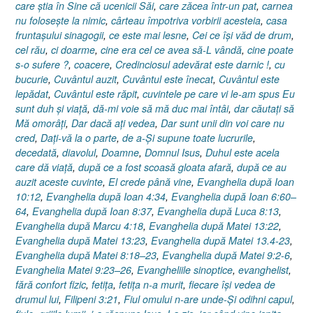
care ştia în Sine că ucenicii Săi
,
care zăcea într-un pat
,
carnea
nu foloseşte la nimic
,
cârteau împotriva vorbirii acesteia
,
casa
fruntaşului sinagogii
,
ce este mai lesne
,
Cei ce îşi văd de drum
,
cel rău
,
ci doarme
,
cine era cel ce avea să-L vândă
,
cine poate
s-o sufere ?
,
coacere
,
Credinciosul adevărat este darnic !
,
cu
bucurie
,
Cuvântul auzit
,
Cuvântul este înecat
,
Cuvântul este
lepădat
,
Cuvântul este răpit
,
cuvintele pe care vi le-am spus Eu
sunt duh şi viaţă
,
dă-mi voie să mă duc mai întâi
,
dar căutaţi să
Mă omorâţi
,
Dar dacă aţi vedea
,
Dar sunt unii din voi care nu
cred
,
Daţi-vă la o parte
,
de a-Şi supune toate lucrurile
,
decedată
,
diavolul
,
Doamne
,
Domnul Isus
,
Duhul este acela
care dă viaţă
,
după ce a fost scoasă gloata afară
,
după ce au
auzit aceste cuvinte
,
El crede până vine
,
Evanghelia după Ioan
10:12
,
Evanghelia după Ioan 4:34
,
Evanghelia după Ioan 6:60–
64
,
Evanghelia după Ioan 8:37
,
Evanghelia după Luca 8:13
,
Evanghelia după Marcu 4:18
,
Evanghelia după Matei 13:22
,
Evanghelia după Matei 13:23
,
Evanghelia după Matei 13.4-23
,
Evanghelia după Matei 8:18–23
,
Evanghelia după Matei 9:2-6
,
Evanghelia Matei 9:23–26
,
Evangheliile sinoptice
,
evanghelist
,
fără confort fizic
,
fetiţa
,
fetiţa n-a murit
,
fiecare îşi vedea de
drumul lui
,
Filipeni 3:21
,
Fiul omului n-are unde-Şi odihni capul
,