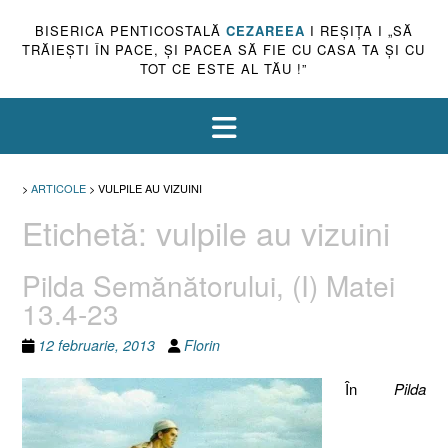
BISERICA PENTICOSTALĂ
CEZAREEA
I REŞIŢA I „SĂ
TRĂIEŞTI ÎN PACE, ŞI PACEA SĂ FIE CU CASA TA ŞI CU
TOT CE ESTE AL TĂU !”
>
ARTICOLE
>
VULPILE AU VIZUINI
Etichetă:
vulpile au vizuini
Pilda Semănătorului, (I) Matei
13.4-23
12 februarie, 2013
Florin
În
Pilda