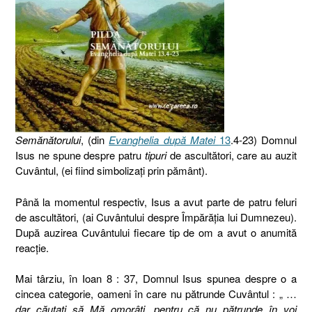
Semănătorului
, (din
Evanghelia după Matei
13
.4-23) Domnul
Isus ne spune despre patru
tipuri
de ascultători, care au auzit
Cuvântul, (ei fiind simbolizaţi prin pământ).
Până la momentul respectiv, Isus a avut parte de patru feluri
de ascultători, (ai Cuvântului despre Împărăţia lui Dumnezeu).
După auzirea Cuvântului fiecare tip de om a avut o anumită
reacţie.
Mai târziu, în Ioan 8 : 37, Domnul Isus spunea despre o a
cincea categorie, oameni în care nu pătrunde Cuvântul : „ …
dar căutaţi să Mă omorâţi, pentru că nu pătrunde în voi