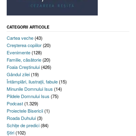
CATEGORII ARTICOLE
Cartea veche
(43)
Creşterea copiilor
(20)
Evenimente
(128)
Familie, căsătorie
(20)
Foaia Creştinului
(426)
Gândul zilei
(19)
Întâmplări, ilustraţii, fabule
(15)
Minunile Domnului Isus
(14)
Pildele Domnului Isus
(75)
Podcast
(1.329)
Proiectele Bisericii
(1)
Roada Duhului
(3)
Schiţe de predici
(84)
Ştiri
(102)