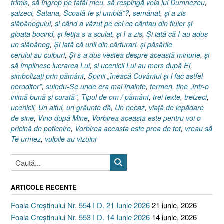
trimis
,
să îngrop pe tatăl meu
,
să respingă voia lui Dumnezeu
,
şaizeci
,
Satana
,
Scoală-te şi umblă”?
,
semănat
,
şi a zis
slăbănogului
,
şi când a văzut pe cei ce cântau din fluier şi
gloata bocind
,
şi fetiţa s-a sculat
,
şi I-a zis
,
Şi iată că I-au adus
un slăbănog
,
Şi iată că unii din cărturari
,
şi păsările
cerului au cuiburi
,
Şi s-a dus vestea despre această minune
,
şi
să împlinesc lucrarea Lui
,
şi ucenicii Lui au mers după El
,
simbolizaţi prin pământ
,
Spinii „îneacă Cuvântul şi-l fac astfel
neroditor”
,
suindu-Se unde era mai înainte
,
termen
,
ţine „într-o
inimă bună şi curată”
,
Tipul de om / pământ
,
trei texte
,
treizeci
,
ucenicii
,
Un altul
,
un grăunte dă
,
Un necaz
,
viaţă de lepădare
de sine
,
Vino după Mine
,
Vorbirea aceasta este pentru voi o
pricină de poticnire
,
Vorbirea aceasta este prea de tot
,
vreau să
Te urmez
,
vulpile au vizuini
ARTICOLE RECENTE
Foaia Creștinului Nr. 554 I D. 21 Iunie 2026
21 iunie, 2026
Foaia Creștinului Nr. 553 I D. 14 Iunie 2026
14 iunie, 2026