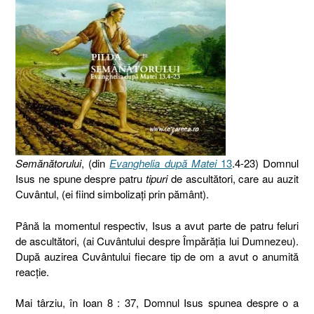
Semănătorului
, (din
Evanghelia după Matei
13
.4-23) Domnul
Isus ne spune despre patru
tipuri
de ascultători, care au auzit
Cuvântul, (ei fiind simbolizaţi prin pământ).
Până la momentul respectiv, Isus a avut parte de patru feluri
de ascultători, (ai Cuvântului despre Împărăţia lui Dumnezeu).
După auzirea Cuvântului fiecare tip de om a avut o anumită
reacţie.
Mai târziu, în Ioan 8 : 37, Domnul Isus spunea despre o a