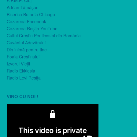
A.P.M.E. Cluj
Adrian Tămăşan
Biserica Betania Chicago
Cezareea Facebook
Cezareea Reşiţa YouTube
Cultul Creştin Penticostal din România
Cuvântul Adevărului
Din inimă pentru tine
Foaia Creştinului
Izvorul Vieţii
Radio Ekklesia
Radio Levi Reşiţa
VINO CU NOI !