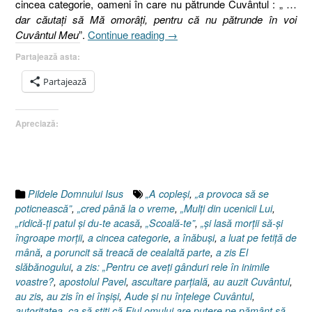
cincea categorie, oameni în care nu pătrunde Cuvântul : „ …
dar căutaţi să Mă omorâţi, pentru că nu pătrunde în voi
„Pilda
Cuvântul Meu
”.
Continue reading
→
Semănătorului,
Partajează asta:
(I)
Matei
Partajează
13.4-
23”
Apreciază:
Pildele Domnului Isus
„A copleşi
,
„a provoca să se
poticnească”
,
„cred până la o vreme
,
„Mulţi din ucenicii Lui
,
„ridică-ţi patul şi du-te acasă
,
„Scoală-te”
,
„şi lasă morţii să-şi
îngroape morţii
,
a cincea categorie
,
a înăbuşi
,
a luat pe fetiţă de
mână
,
a poruncit să treacă de cealaltă parte
,
a zis El
slăbănogului
,
a zis: „Pentru ce aveţi gânduri rele în inimile
voastre?
,
apostolul Pavel
,
ascultare parţială
,
au auzit Cuvântul
,
au zis
,
au zis în ei înşişi
,
Aude şi nu înţelege Cuvântul
,
autoritatea
,
ca să ştiţi că Fiul omului are putere pe pământ să