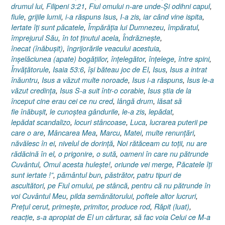
drumul lui
,
Filipeni 3:21
,
Fiul omului n-are unde-Şi odihni capul
,
fiule
,
grijile lumii
,
i-a răspuns Isus
,
I-a zis
,
iar când vine ispita
,
Iertate îţi sunt păcatele
,
Împărăţia lui Dumnezeu
,
împăratul
,
împrejurul Său
,
în tot ţinutul acela
,
Îndrăzneşte
,
înecat (înăbuşit)
,
îngrijorările veacului acestuia
,
înşelăciunea (apate) bogăţiilor
,
înţelegător
,
înţelege
,
între spini
,
Învăţătorule
,
Isaia 53:6
,
îşi băteau joc de El
,
Isus
,
Isus a intrat
înăuntru
,
Isus a văzut multe noroade
,
Isus i-a răspuns
,
Isus le-a
văzut credinţa
,
Isus S-a suit într-o corabie
,
Isus ştia de la
început cine erau cei ce nu cred
,
lângă drum
,
lăsat să
fie înăbuşit
,
le cunoştea gândurile
,
le-a zis
,
lepădat
,
lepădat scandalizo
,
locuri stâncoase
,
Luca
,
lucrarea puterii pe
care o are
,
Mâncarea Mea
,
Marcu
,
Matei
,
multe renunţări
,
năvălesc în ei
,
nivelul de dorinţă
,
Noi rătăceam cu toţii
,
nu are
rădăcină în el
,
o prigonire
,
o sută
,
oameni în care nu pătrunde
Cuvântul
,
Omul acesta huleşte!
,
oriunde vei merge
,
Păcatele îţi
sunt iertate !”
,
pământul bun
,
păstrător
,
patru tipuri de
ascultători
,
pe Fiul omului
,
pe stâncă
,
pentru că nu pătrunde în
voi Cuvântul Meu
,
pilda semănătorului
,
poftele altor lucruri
,
Preţul cerut
,
primeşte
,
primitor
,
produce rod
,
Răpit (luat)
,
reacţie
,
s-a apropiat de El un cărturar
,
să fac voia Celui ce M-a