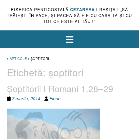
BISERICA PENTICOSTALĂ
CEZAREEA
I REŞIŢA I „SĂ
TRĂIEŞTI ÎN PACE, ŞI PACEA SĂ FIE CU CASA TA ŞI CU
TOT CE ESTE AL TĂU !”
>
ARTICOLE
>
ŞOPTITORI
Etichetă:
şoptitori
Şoptitorii I Romani 1.28–29
7 martie, 2014
Florin