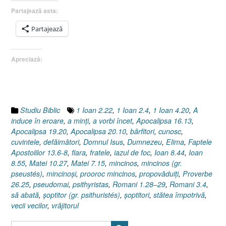
I
Partajează asta:
Romani
1.28–
Partajează
29”
Apreciază:
Studiu Biblic
1 Ioan 2.22
,
1 Ioan 2.4
,
1 Ioan 4.20
,
A
induce în eroare
,
a minţi
,
a vorbi încet
,
Apocalipsa 16.13
,
Apocalipsa 19.20
,
Apocalipsa 20.10
,
bârfitori
,
cunosc
,
cuvintele
,
defăimători
,
Domnul Isus
,
Dumnezeu
,
Elima
,
Faptele
Apostolilor 13.6-8
,
fiara
,
fratele
,
iazul de foc
,
Ioan 8.44
,
Ioan
8.55
,
Matei 10.27
,
Matei 7.15
,
mincinos
,
mincinos (gr.
pseustés)
,
mincinoşi
,
prooroc mincinos
,
propovăduiţi
,
Proverbe
26.25
,
pseudomai
,
psithyristas
,
Romani 1.28–29
,
Romani 3.4
,
să abată
,
șoptitor (gr. psithuristés)
,
şoptitori
,
stătea împotrivă
,
vecii vecilor
,
vrăjitorul