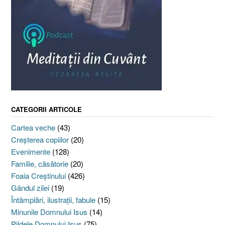
CATEGORII ARTICOLE
Cartea veche
(43)
Creşterea copiilor
(20)
Evenimente
(128)
Familie, căsătorie
(20)
Foaia Creştinului
(426)
Gândul zilei
(19)
Întâmplări, ilustraţii, fabule
(15)
Minunile Domnului Isus
(14)
Pildele Domnului Isus
(75)