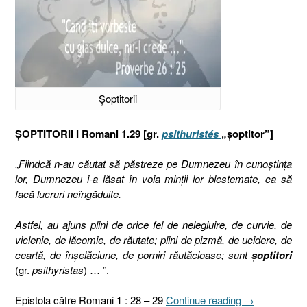
Șoptitorii
ȘOPTITORII I Romani 1.29 [gr.
psithuristés
„șoptitor”]
„
Fiindcă n-au căutat să păstreze pe Dumnezeu în cunoştinţa
lor, Dumnezeu i-a lăsat în voia minţii lor blestemate, ca să
facă lucruri neîngăduite.
Astfel, au ajuns plini de orice fel de nelegiuire, de curvie, de
viclenie, de lăcomie, de răutate; plini de pizmă, de ucidere, de
ceartă, de înşelăciune, de porniri răutăcioase; sunt
şoptitori
(gr.
psithyristas
) … ”.
„Şoptitorii
Epistola către Romani 1 : 28 – 29
Continue reading
→