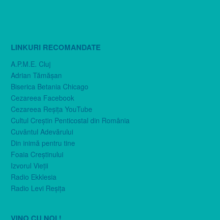
LINKURI RECOMANDATE
A.P.M.E. Cluj
Adrian Tămăşan
Biserica Betania Chicago
Cezareea Facebook
Cezareea Reşiţa YouTube
Cultul Creştin Penticostal din România
Cuvântul Adevărului
Din inimă pentru tine
Foaia Creştinului
Izvorul Vieţii
Radio Ekklesia
Radio Levi Reşiţa
VINO CU NOI !