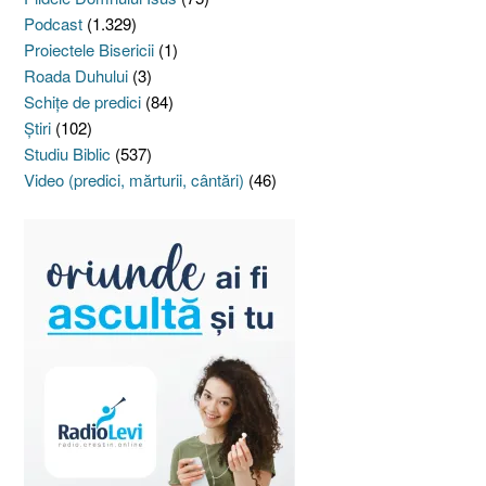
Podcast
(1.329)
Proiectele Bisericii
(1)
Roada Duhului
(3)
Schiţe de predici
(84)
Ştiri
(102)
Studiu Biblic
(537)
Video (predici, mărturii, cântări)
(46)