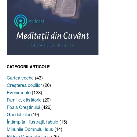
CATEGORII ARTICOLE
Cartea veche
(43)
Creşterea copiilor
(20)
Evenimente
(128)
Familie, căsătorie
(20)
Foaia Creştinului
(426)
Gândul zilei
(19)
Întâmplări, ilustraţii, fabule
(15)
Minunile Domnului Isus
(14)
Pildele Domnului Isus
(75)