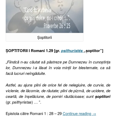
Șoptitorii
ȘOPTITORII I Romani 1.29 [gr.
psithuristés
„șoptitor”]
„
Fiindcă n-au căutat să păstreze pe Dumnezeu în cunoştinţa
lor, Dumnezeu i-a lăsat în voia minţii lor blestemate, ca să
facă lucruri neîngăduite.
Astfel, au ajuns plini de orice fel de nelegiuire, de curvie, de
viclenie, de lăcomie, de răutate; plini de pizmă, de ucidere, de
ceartă, de înşelăciune, de porniri răutăcioase; sunt
şoptitori
(gr.
psithyristas
) … ”.
„Şoptitorii
Epistola către Romani 1 : 28 – 29
Continue reading
→