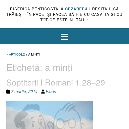
BISERICA PENTICOSTALĂ
CEZAREEA
I REŞIŢA I „SĂ
TRĂIEŞTI ÎN PACE, ŞI PACEA SĂ FIE CU CASA TA ŞI CU
TOT CE ESTE AL TĂU !”
>
ARTICOLE
>
A MINŢI
Etichetă:
a minţi
Şoptitorii I Romani 1.28–29
7 martie, 2014
Florin