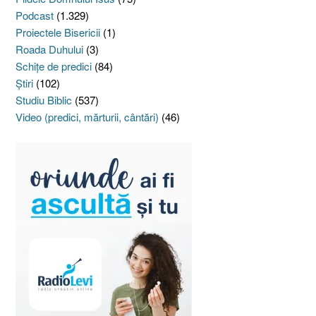
Podcast
(1.329)
Proiectele Bisericii
(1)
Roada Duhului
(3)
Schiţe de predici
(84)
Ştiri
(102)
Studiu Biblic
(537)
Video (predici, mărturii, cântări)
(46)