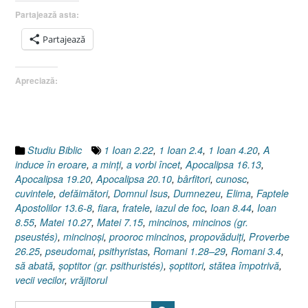
I
Partajează asta:
Romani
1.28–
Partajează
29”
Apreciază:
Studiu Biblic
1 Ioan 2.22
,
1 Ioan 2.4
,
1 Ioan 4.20
,
A
induce în eroare
,
a minţi
,
a vorbi încet
,
Apocalipsa 16.13
,
Apocalipsa 19.20
,
Apocalipsa 20.10
,
bârfitori
,
cunosc
,
cuvintele
,
defăimători
,
Domnul Isus
,
Dumnezeu
,
Elima
,
Faptele
Apostolilor 13.6-8
,
fiara
,
fratele
,
iazul de foc
,
Ioan 8.44
,
Ioan
8.55
,
Matei 10.27
,
Matei 7.15
,
mincinos
,
mincinos (gr.
pseustés)
,
mincinoşi
,
prooroc mincinos
,
propovăduiţi
,
Proverbe
26.25
,
pseudomai
,
psithyristas
,
Romani 1.28–29
,
Romani 3.4
,
să abată
,
șoptitor (gr. psithuristés)
,
şoptitori
,
stătea împotrivă
,
vecii vecilor
,
vrăjitorul