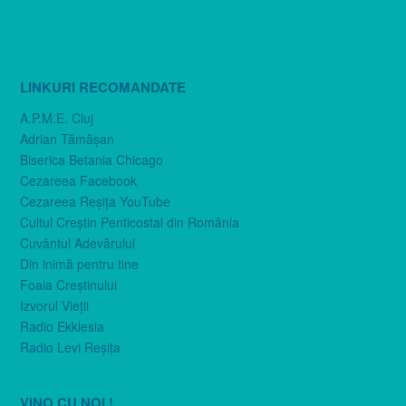
LINKURI RECOMANDATE
A.P.M.E. Cluj
Adrian Tămăşan
Biserica Betania Chicago
Cezareea Facebook
Cezareea Reşiţa YouTube
Cultul Creştin Penticostal din România
Cuvântul Adevărului
Din inimă pentru tine
Foaia Creştinului
Izvorul Vieţii
Radio Ekklesia
Radio Levi Reşiţa
VINO CU NOI !