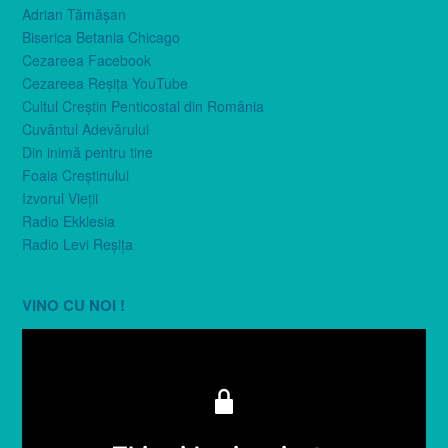
Adrian Tămăşan
Biserica Betania Chicago
Cezareea Facebook
Cezareea Reşiţa YouTube
Cultul Creştin Penticostal din România
Cuvântul Adevărului
Din inimă pentru tine
Foaia Creştinului
Izvorul Vieţii
Radio Ekklesia
Radio Levi Reşiţa
VINO CU NOI !