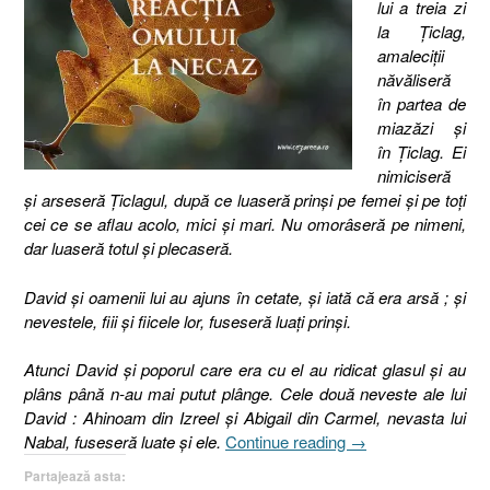
lui a treia zi
la Ţiclag,
amaleciţii
năvăliseră
în partea de
miazăzi şi
în Ţiclag. Ei
nimiciseră
şi arseseră Ţiclagul, după ce luaseră prinşi pe femei şi pe toţi
cei ce se aflau acolo, mici şi mari. Nu omorâseră pe nimeni,
dar luaseră totul şi plecaseră.
David şi oamenii lui au ajuns în cetate, şi iată că era arsă ; şi
nevestele, fiii şi fiicele lor, fuseseră luaţi prinşi.
Atunci David şi poporul care era cu el au ridicat glasul şi au
plâns până n-au mai putut plânge. Cele două neveste ale lui
David : Ahinoam din Izreel şi Abigail din Carmel, nevasta lui
„Reacţia
Nabal, fuseseră luate şi ele.
Continue reading
→
omului
Partajează asta:
…