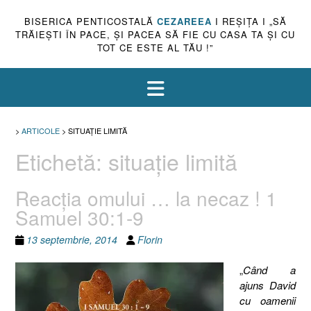
BISERICA PENTICOSTALĂ
CEZAREEA
I REŞIŢA I „SĂ
TRĂIEŞTI ÎN PACE, ŞI PACEA SĂ FIE CU CASA TA ŞI CU
TOT CE ESTE AL TĂU !”
>
ARTICOLE
>
SITUAŢIE LIMITĂ
Etichetă:
situaţie limită
Reacţia omului … la necaz ! 1
Samuel 30:1-9
13 septembrie, 2014
Florin
„
Când a
ajuns David
cu oamenii