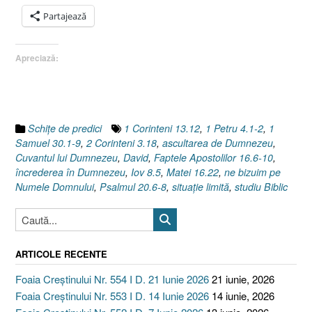
la
Partajează
necaz
!
Apreciază:
1
Samuel
30:1-
9”
Schiţe de predici
1 Corinteni 13.12
,
1 Petru 4.1-2
,
1
Samuel 30.1-9
,
2 Corinteni 3.18
,
ascultarea de Dumnezeu
,
Cuvantul lui Dumnezeu
,
David
,
Faptele Apostolilor 16.6-10
,
încrederea în Dumnezeu
,
Iov 8.5
,
Matei 16.22
,
ne bizuim pe
Numele Domnului
,
Psalmul 20.6-8
,
situaţie limită
,
studiu Biblic
ARTICOLE RECENTE
Foaia Creștinului Nr. 554 I D. 21 Iunie 2026
21 iunie, 2026
Foaia Creștinului Nr. 553 I D. 14 Iunie 2026
14 iunie, 2026