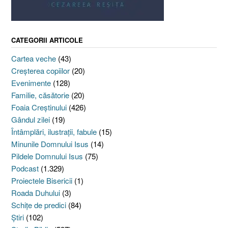
CATEGORII ARTICOLE
Cartea veche
(43)
Creşterea copiilor
(20)
Evenimente
(128)
Familie, căsătorie
(20)
Foaia Creştinului
(426)
Gândul zilei
(19)
Întâmplări, ilustraţii, fabule
(15)
Minunile Domnului Isus
(14)
Pildele Domnului Isus
(75)
Podcast
(1.329)
Proiectele Bisericii
(1)
Roada Duhului
(3)
Schiţe de predici
(84)
Ştiri
(102)