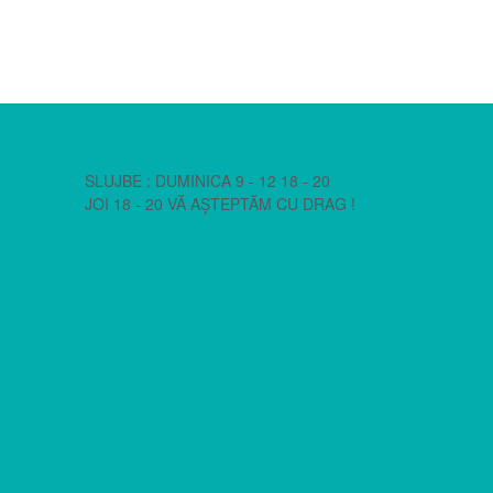
SLUJBE : DUMINICA 9 - 12 18 - 20
JOI 18 - 20 VĂ AȘTEPTĂM CU DRAG !