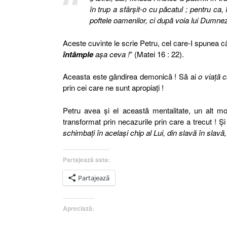
în trup a sfârşit-o cu păcatul ; pentru ca
poftele oamenilor, ci după voia lui Dumne
Aceste cuvinte le scrie Petru, cel care-I spunea 
întâmple
aşa ceva !
” (Matei 16 : 22).
Aceasta este gândirea demonică ! Să ai
o viaţă c
prin cei care ne sunt apropiaţi !
Petru avea şi el această mentalitate, un alt 
transformat prin necazurile prin care a trecut ! Ş
schimbaţi în acelaşi chip al Lui, din slavă în slav
Partajează asta:
Partajează
Apreciază: