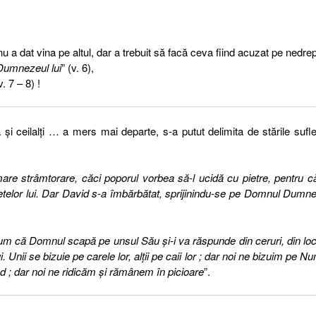
u a dat vina pe altul, dar a trebuit să facă ceva fiind acuzat pe nedrep
 Dumnezeul lui
” (v. 6),
. 7 – 8) !
a şi ceilalţi … a mers mai departe, s-a putut delimita de stările sufle
are strâmtorare, căci poporul vorbea să-l ucidă cu pietre, pentru că
etelor lui. Dar
David s-a îmbărbătat, sprijinindu-se pe Domnul Dumn
um că Domnul scapă pe unsul Său şi-i va răspunde din ceruri, din lo
. Unii se bizuie pe carele lor, alţii pe caii lor ; dar
noi ne bizuim pe N
ad ; dar noi ne ridicăm şi rămânem în picioare
”.