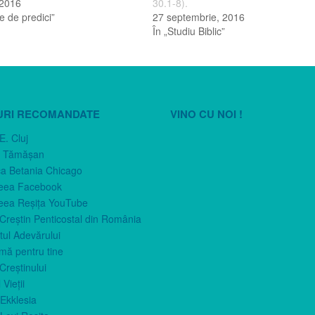
 2016
30.1-8).
ţe de predici”
27 septembrie, 2016
În „Studiu Biblic”
URI RECOMANDATE
VINO CU NOI !
E. Cluj
n Tămăşan
ca Betania Chicago
eea Facebook
eea Reşiţa YouTube
 Creştin Penticostal din România
ul Adevărului
imă pentru tine
Creştinului
 Vieţii
Ekklesia