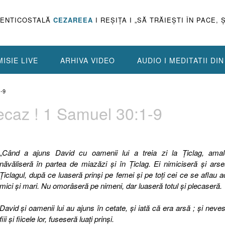
PENTICOSTALĂ
CEZAREEA
I REŞIŢA I „SĂ TRĂIEŞTI ÎN PACE, 
ISIE LIVE
ARHIVA VIDEO
AUDIO I MEDITATII DI
-9
ecaz ! 1 Samuel 30:1-9
„
Când a ajuns David cu oamenii lui a treia zi la Ţiclag, amalec
năvăliseră în partea de miazăzi şi în Ţiclag. Ei nimiciseră şi ars
Ţiclagul, după ce luaseră prinşi pe femei şi pe toţi cei ce se aflau a
mici şi mari. Nu omorâseră pe nimeni, dar luaseră totul şi plecaseră.
David şi oamenii lui au ajuns în cetate, şi iată că era arsă ; şi neves
fiii şi fiicele lor, fuseseră luaţi prinşi.