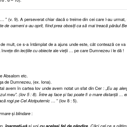
… ” (v. 9). A perseverat chiar dacă o treime din cei care l-au urmat,
e de oameni s-au oprit, fiind prea obosiţi ca să mai treacă pârâul B
 de mult, ce s-a întâmplat de a ajuns unde este, cât contează ce va
ă înveţe din
lecţiile cu obiecte
ale vieţii … pe care Dumnezeu i le dă !
 de Absalom etc.
uga de Dumnezeu, (ex. Iona).
ental avem în cartea Iov unde avem notat un sfat din Cer : „
Eu aş aler
meu”. (Iov 5 : 8). Între aş face şi fac poate fi o mare distanţă … e
acă rogi pe Cel Atotputernic
… ” (Iov 8 : 5).
armare
şi
blindare
:
up,
înarmaţi-vă
şi voi
cu acelaşi fel de gândire
. Căci cel ce a pătimi