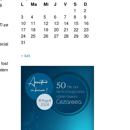
L
Ma
Mi
J
V
S
D
ă
1
2
3
4
5
6
7
8
9
10
11
12
13
14
15
16
i se
17
18
19
20
21
22
23
24
25
26
27
28
29
30
31
ecial
« iun.
fost
ntem