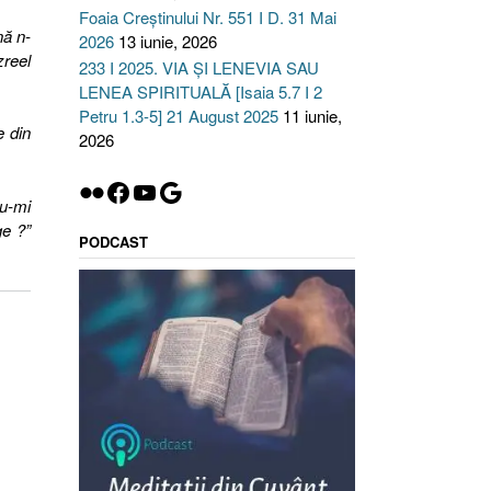
Foaia Creștinului Nr. 551 I D. 31 Mai
nă n-
2026
13 iunie, 2026
zreel
233 I 2025. VIA ȘI LENEVIA SAU
LENEA SPIRITUALĂ [Isaia 5.7 I 2
Petru 1.3-5] 21 August 2025
11 iunie,
e din
2026
Flickr
Facebook
YouTube
Google
du-mi
ge ?”
PODCAST