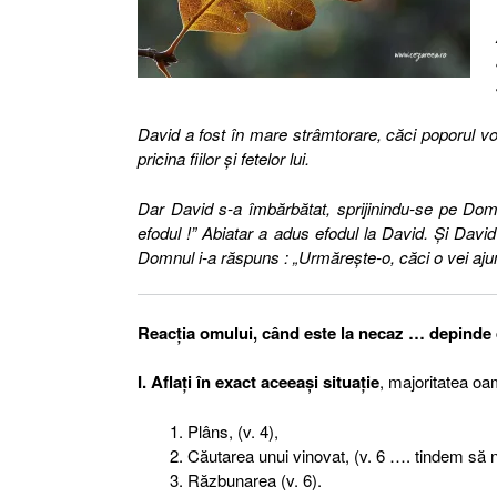
David a fost în mare strâmtorare, căci poporul vorb
pricina fiilor şi fetelor lui.
Dar David s-a îmbărbătat, sprijinindu-se pe Domn
efodul !” Abiatar a adus efodul la David. Şi Dav
Domnul i-a răspuns : „Urmăreşte-o, căci o vei ajung
Reacţia omului, când este la necaz … depinde
I. Aflaţi în exact aceeaşi situaţie
, majoritatea oa
Plâns, (v. 4),
Căutarea unui vinovat, (v. 6 …. tindem să nu
Răzbunarea (v. 6).