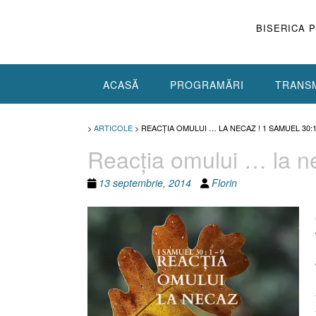
Skip
to
BISERICA 
content
ACASĂ
PROGRAMĂRI
TRANSM
>
ARTICOLE
>
REACŢIA OMULUI … LA NECAZ ! 1 SAMUEL 30:1
Reacţia omului … la n
13 septembrie, 2014
Florin