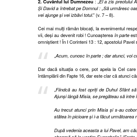
2. Cuvântul lui Dumnezeu
: „
El a zis preotului A
Şi David a întrebat pe Domnul : „Să urmăresc oas
vei ajunge şi vei izbăvi totul
.” (v. 7 – 8).
Cei mai mulţi rămân blocaţi, la evenimentul respec
vii, deşi au devenit robi ! Cunoaşterea
în parte
est
omniştient ! În I Corinteni 13 : 12, apostolul Pavel s
„
Acum, cunosc în parte ; dar atunci, voi 
Dar dacă situaţia o cere, pot apela la Cel care 
întâmplării din Fapte 16, dar este clar că atunci 
„
Fiindcă au fost opriţi de Duhul Sfânt să 
Ajunşi lângă Misia, se pregăteau să intre în
Au trecut atunci prin Misia şi s-au cob
stătea în picioare şi i-a făcut următoarea 
După vedenia aceasta a lui Pavel, am că
cheamă să le vestim Evanghelia
.” (Fapte 