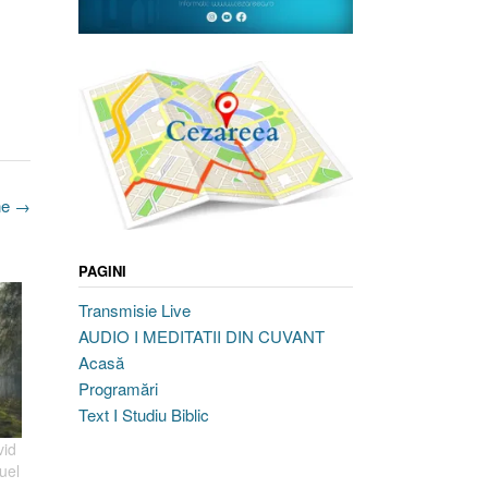
ine
→
PAGINI
Transmisie Live
AUDIO I MEDITATII DIN CUVANT
Acasă
Programări
Text I Studiu Biblic
vid
uel