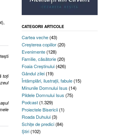
t),
CATEGORII ARTICOLE
Cartea veche
(43)
Creşterea copiilor
(20)
Evenimente
(128)
teşti
Familie, căsătorie
(20)
Foaia Creştinului
(426)
Gândul zilei
(19)
 toţi
Întâmplări, ilustraţii, fabule
(15)
ezeul
Minunile Domnului Isus
(14)
Pildele Domnului Isus
(75)
Podcast
(1.329)
caşul
umele
Proiectele Bisericii
(1)
Roada Duhului
(3)
Schiţe de predici
(84)
Ştiri
(102)