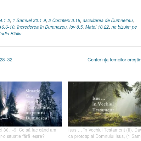
 4.1-2
,
1 Samuel 30.1-9
,
2 Corinteni 3.18
,
ascultarea de Dumnezeu
,
 16.6-10
,
încrederea în Dumnezeu
,
Iov 8.5
,
Matei 16.22
,
ne bizuim pe
tudiu Biblic
1.28–32
Conferinţa femeilor creşt
l 30.1-9, Ce să fac când am
Isus … în Vechiul Testament (II). Da
r-o situaţie fără ieşire?
ca prototip al Domnului Isus, (1 Sam