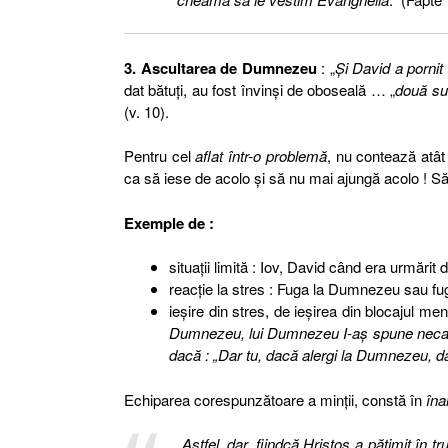
3. Ascultarea de Dumnezeu
: „
Şi David a pornit
dat bătuţi, au fost învinşi de oboseală … „
două sut
(v. 10).
Pentru cel
aflat într-o problemă
, nu contează atât
ca să iese de acolo şi să nu mai ajungă acolo ! S
Exemple de :
situaţii limită : Iov, David când era urmărit
reacţie la stres : Fuga la Dumnezeu sau f
ieşire din stres, de ieşirea din blocajul m
Dumnezeu, lui Dumnezeu I-aş spune necazul 
dacă : „Dar tu, dacă alergi la Dumnezeu, d
Echiparea corespunzătoare a minţii, constă în
în
„
Astfel, dar, fiindcă Hristos a pătimit în tr