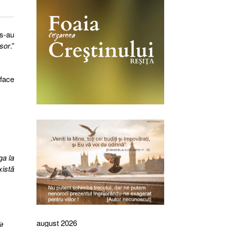
 s-au
esor
.”
 face
ga la
xistă
august 2026
t