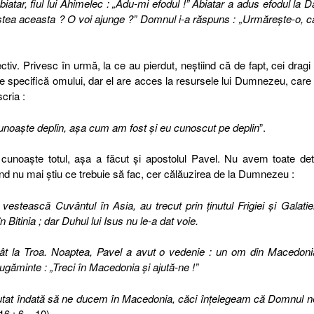
biatar, fiul lui Ahimelec : „Adu-mi efodul !” Abiatar a adus efodul la D
tea aceasta ? O voi ajunge ?” Domnul i-a răspuns : „Urmăreşte-o, c
tiv. Privesc în urmă, la ce au pierdut, neştiind că de fapt, cei dragi
e specifică omului, dar el are acces la resursele lui Dumnezeu, care
cria :
cunoaşte deplin, aşa cum am fost şi eu cunoscut pe deplin
”.
cunoaşte totul, aşa a făcut şi apostolul Pavel. Nu avem toate deta
când nu mai ştiu ce trebuie să fac, cer călăuzirea de la Dumnezeu :
vestească Cuvântul în Asia, au trecut prin ţinutul Frigiei şi Galatiei
 Bitinia ; dar Duhul lui Isus nu le-a dat voie.
orât la Troa. Noaptea, Pavel a avut o vedenie : un om din Macedoni
rugăminte : „Treci în Macedonia şi ajută-ne !”
utat îndată să ne ducem în Macedonia, căci înţelegeam că Domnul n
16 : 6 – 10).