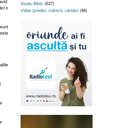
avid.
Studiu Biblic
(537)
ăci o
Video (predici, mărturii, cântări)
(46)
 sunt
 este
liile
.
a
e