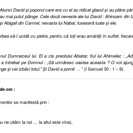
Atunci David şi poporul care era cu el au ridicat glasul şi au plâns pâ
au mai putut plânge. Cele două neveste ale lui David : Ahinoam din I
şi Abigail din Carmel, nevasta lui Nabal, fuseseră luate şi ele.
ea să-l ucidă cu pietre, pentru că toţi erau amărâţi în suflet, fiecar
ul Dumnezeul lui. El a zis preotului Abiatar, fiul lui Ahimelec : „A
id a întrebat pe Domnul : „Să urmăresc oastea aceasta ? O voi ajun
e şi vei izbăvi totul.” Şi David a pornit
… ” (I Samuel 30 : 1 – 9).
 de om :
menilor se manifestă prin :
 ne uităm la noi … la altul este vina),