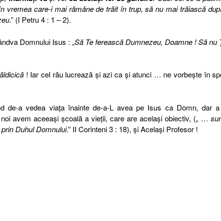
, în vremea care-i mai rămâne de trăit în trup, să nu mai trăiască dup
zeu
.” (I Petru 4 : 1 – 2).
cândva Domnului Isus : „
Să Te ferească Dumnezeu, Doamne ! Să nu Ţ
ăldicică
! Iar cel rău lucrează şi azi ca şi atunci … ne vorbeşte în sp
mod de-a vedea viaţa înainte de-a-L avea pe Isus ca Domn, dar a 
i noi avem aceeaşi şcoală a vieţii, care are acelaşi obiectiv, („ …
su
ă, prin Duhul Domnului
.” II Corinteni 3 : 18), şi Acelaşi Profesor !