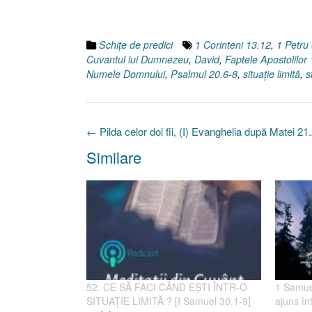
Schiţe de predici
1 Corinteni 13.12
,
1 Petru
Cuvantul lui Dumnezeu
,
David
,
Faptele Apostolilor
Numele Domnului
,
Psalmul 20.6-8
,
situaţie limită
,
s
Post
←
Pilda celor doi fii, (I) Evanghelia după Matei 2
navigation
Similare
52. CE SĂ FACI CÂND EŞTI ÎNTR-O
1 Samue
SITUAŢIE LIMITĂ ? [I Samuel 30.1-9]
ajuns înt