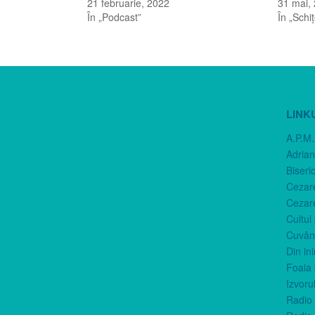
21 februarie, 2022
31 mai,
În „Podcast”
În „Schi
LINK
A.P.M.
Adria
Biseri
Cezar
Cezar
Cultul
Cuvânt
Din in
Foaia 
Izvorul
Radio 