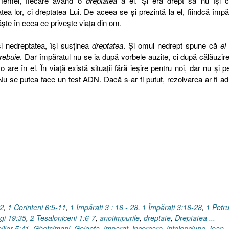
femei, fiecare având o
dreptatea
a ei. Şi era drept să nu îşi c
tea lor, ci dreptatea Lui. De aceea se şi prezintă la el, fiindcă împă
ăşte în ceea ce priveşte viaţa din om.
şi nedreptatea, îşi susţinea
dreptatea
. Şi omul nedrept spune că
el
rebuie
. Dar împăratul nu se ia după vorbele auzite, ci după călăuzire
e în el. În viaţă există situaţii fără ieşire pentru noi, dar nu şi p
Nu se putea face un test ADN. Dacă s-ar fi putut, rezolvarea ar fi a
:2
,
1 Corinteni 6:5-11
,
1 Impărati 3 : 16 - 28
,
1 Împăraţi 3:16-28
,
1 Petr
gi 19:35
,
2 Tesaloniceni 1:6-7
,
anotimpurile
,
dreptate
,
Dreptatea ...
lilor 5:41
,
Ghetsimani
,
Golgota
,
imparat
,
incercare
,
intelepciune
,
Ioan