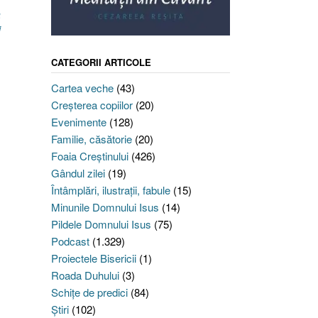
a
i
CATEGORII ARTICOLE
Cartea veche
(43)
Creşterea copiilor
(20)
Evenimente
(128)
Familie, căsătorie
(20)
Foaia Creştinului
(426)
Gândul zilei
(19)
Întâmplări, ilustraţii, fabule
(15)
Minunile Domnului Isus
(14)
Pildele Domnului Isus
(75)
Podcast
(1.329)
Proiectele Bisericii
(1)
Roada Duhului
(3)
Schiţe de predici
(84)
Ştiri
(102)