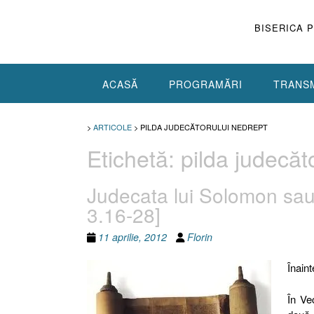
Skip
to
BISERICA 
content
ACASĂ
PROGRAMĂRI
TRANSM
>
ARTICOLE
>
PILDA JUDECĂTORULUI NEDREPT
Etichetă:
pilda judecăt
Judecata lui Solomon sau
3.16-28]
11 aprilie, 2012
Florin
Înaint
În Ve