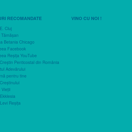
URI RECOMANDATE
VINO CU NOI !
E. Cluj
n Tămăşan
ca Betania Chicago
eea Facebook
eea Reşiţa YouTube
 Creştin Penticostal din România
ul Adevărului
imă pentru tine
Creştinului
 Vieţii
Ekklesia
Levi Reşiţa