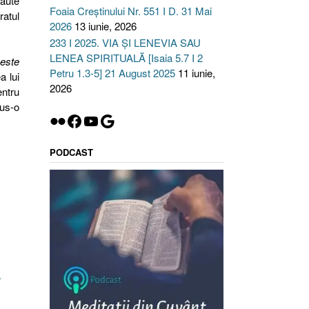
aute
Foaia Creștinului Nr. 551 I D. 31 Mai
ratul
2026
13 iunie, 2026
233 I 2025. VIA ȘI LENEVIA SAU
LENEA SPIRITUALĂ [Isaia 5.7 I 2
 este
Petru 1.3-5] 21 August 2025
11 iunie,
a lui
2026
entru
dus-o
Flickr
Facebook
YouTube
Google
PODCAST
u