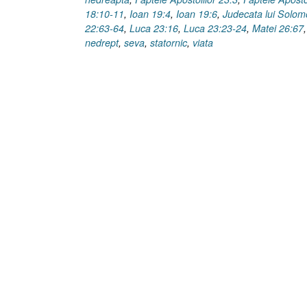
18:10-11
,
Ioan 19:4
,
Ioan 19:6
,
Judecata lui Solo
22:63-64
,
Luca 23:16
,
Luca 23:23-24
,
Matei 26:67
nedrept
,
seva
,
statornic
,
viata