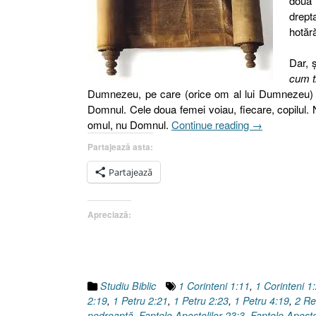
două 
drepta
hotăr
Dar, 
cum t
Dumnezeu, pe care (orice om al lui Dumnezeu) o ar
Domnul. Cele doua femei voiau, fiecare, copilul. 
„Judecata
omul, nu Domnul.
Continue reading
→
lui
Partajează asta:
Solomon
sau
Partajează
Dreptatea
…
Apreciază:
nedreaptă
[1
Impărati
3.16-
28]”
Studiu Biblic
1 Corinteni 1:11
,
1 Corinteni 1
2:19
,
1 Petru 2:21
,
1 Petru 2:23
,
1 Petru 4:19
,
2 Re
nedreaptă
,
Faptele Apostolilor 23:3
,
Faptele Aposto