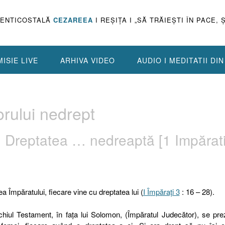
PENTICOSTALĂ
CEZAREEA
I REŞIŢA I „SĂ TRĂIEŞTI ÎN PACE, 
ISIE LIVE
ARHIVA VIDEO
AUDIO I MEDITATII DI
orului nedrept
 Dreptatea … nedreaptă [1 Impărat
ea Împăratului, fiecare vine cu dreptatea lui (
I Împăraţi 3
: 16 – 28).
chiul Testament, în faţa lui Solomon, (Împăratul Judecător), se pre