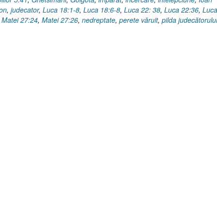
mon
,
judecator
,
Luca 18:1-8
,
Luca 18:6-8
,
Luca 22: 38
,
Luca 22:36
,
Luc
,
Matei 27:24
,
Matei 27:26
,
nedreptate
,
perete văruit
,
pilda judecătorulu