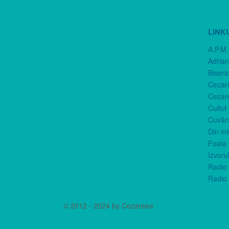
LINK
A.P.M.
Adria
Biseri
Cezar
Cezar
Cultul
Cuvânt
Din in
Foaia 
Izvorul
Radio 
Radio 
© 2012 - 2024 by Cezareea