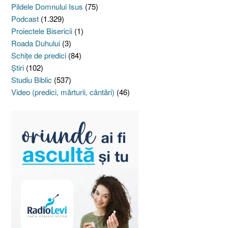
Pildele Domnului Isus
(75)
Podcast
(1.329)
Proiectele Bisericii
(1)
Roada Duhului
(3)
Schiţe de predici
(84)
Ştiri
(102)
Studiu Biblic
(537)
Video (predici, mărturii, cântări)
(46)