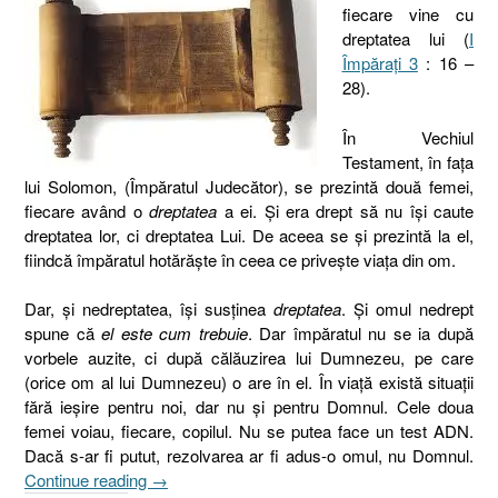
fiecare vine cu
dreptatea lui (
I
Împăraţi 3
: 16 –
28).
În Vechiul
Testament, în faţa
lui Solomon, (Împăratul Judecător), se prezintă două femei,
fiecare având o
dreptatea
a ei. Şi era drept să nu îşi caute
dreptatea lor, ci dreptatea Lui. De aceea se şi prezintă la el,
fiindcă împăratul hotărăşte în ceea ce priveşte viaţa din om.
Dar, şi nedreptatea, îşi susţinea
dreptatea
. Şi omul nedrept
spune că
el este cum trebuie
. Dar împăratul nu se ia după
vorbele auzite, ci după călăuzirea lui Dumnezeu, pe care
(orice om al lui Dumnezeu) o are în el. În viaţă există situaţii
fără ieşire pentru noi, dar nu şi pentru Domnul. Cele doua
femei voiau, fiecare, copilul. Nu se putea face un test ADN.
Dacă s-ar fi putut, rezolvarea ar fi adus-o omul, nu Domnul.
„Judecata
Continue reading
→