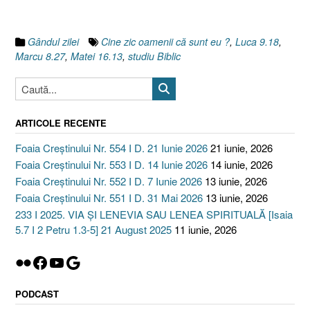
8.27,
Matei
16.13,
Gândul zilei
Cine zic oamenii că sunt eu ?
,
Luca 9.18
,
Luca
Marcu 8.27
,
Matei 16.13
,
studiu Biblic
9.18]”
ARTICOLE RECENTE
Foaia Creștinului Nr. 554 I D. 21 Iunie 2026
21 iunie, 2026
Foaia Creștinului Nr. 553 I D. 14 Iunie 2026
14 iunie, 2026
Foaia Creștinului Nr. 552 I D. 7 Iunie 2026
13 iunie, 2026
Foaia Creștinului Nr. 551 I D. 31 Mai 2026
13 iunie, 2026
233 I 2025. VIA ȘI LENEVIA SAU LENEA SPIRITUALĂ [Isaia
5.7 I 2 Petru 1.3-5] 21 August 2025
11 iunie, 2026
Flickr
Facebook
YouTube
Google
PODCAST