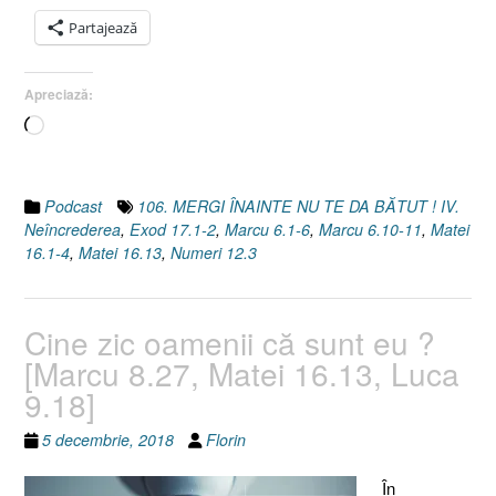
6]”
Partajează
Apreciază:
Încarc...
Podcast
106. MERGI ÎNAINTE NU TE DA BĂTUT ! IV.
Neîncrederea
,
Exod 17.1-2
,
Marcu 6.1-6
,
Marcu 6.10-11
,
Matei
16.1-4
,
Matei 16.13
,
Numeri 12.3
Cine zic oamenii că sunt eu ?
[Marcu 8.27, Matei 16.13, Luca
9.18]
5 decembrie, 2018
Florin
În