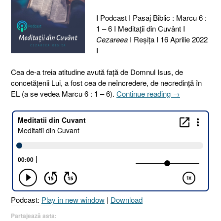
I Podcast I Pasaj Biblic : Marcu 6 :
1 – 6 I Meditaţii din Cuvânt I
Cezareea
I Reşiţa I 16 Aprilie 2022
I
Cea de-a treia atitudine avută faţă de Domnul Isus, de
concetăţenii Lui, a fost cea de neîncredere, de necredinţă în
„106.
EL (a se vedea Marcu 6 : 1 – 6).
Continue reading
→
MERGI
ÎNAINTE,
NU
TE
DA
BĂTUT
!
(IV.
Neîncrederea)
Podcast:
Play in new window
|
Download
[Marcu
6.1-
Partajează asta: