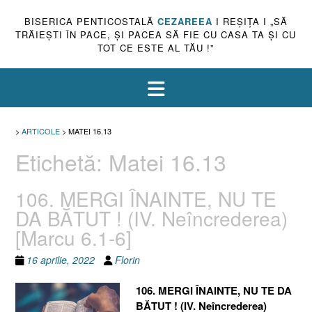
BISERICA PENTICOSTALĂ
CEZAREEA
I REŞIŢA I „SĂ
TRĂIEŞTI ÎN PACE, ŞI PACEA SĂ FIE CU CASA TA ŞI CU
TOT CE ESTE AL TĂU !”
>
ARTICOLE
>
MATEI 16.13
Etichetă:
Matei 16.13
106. MERGI ÎNAINTE, NU TE
DA BĂTUT ! (IV. Neîncrederea)
[Marcu 6.1-6]
16 aprilie, 2022
Florin
106. MERGI ÎNAINTE, NU TE DA
BĂTUT ! (IV. Neîncrederea)