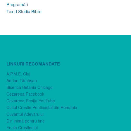
Programări
Text I Studiu Biblic
LINKURI RECOMANDATE
A.P.M.E. Cluj
Adrian Tămăşan
Biserica Betania Chicago
Cezareea Facebook
Cezareea Reşiţa YouTube
Cultul Creştin Penticostal din România
Cuvântul Adevărului
Din inimă pentru tine
Foaia Creştinului