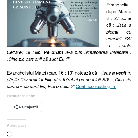
Evanghelia
după Marcu
8 : 27 scrie
că : „
Isus a
plecat cu
ucenicii Săi
în satele
Cezareii lui Filip.
Pe drum
le-a pus următoarea întrebare :
„Cine zic oamenii că sunt Eu ?
”
Evanghelistul Matei (cap. 16 : 13) notează că : „
Isus
a venit
în
părţile Cezareii lui Filip şi a întrebat pe ucenicii Săi : „Cine zic
„Cine
oamenii că sunt Eu, Fiul omului ?
”
Continue reading
→
zic
Partajează asta:
oamenii
că
Partajează
sunt
eu
Apreciază:
?
[Marcu
Încarc...