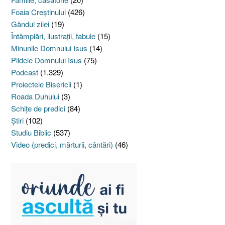
Foaia Creştinului
(426)
Gândul zilei
(19)
Întâmplări, ilustraţii, fabule
(15)
Minunile Domnului Isus
(14)
Pildele Domnului Isus
(75)
Podcast
(1.329)
Proiectele Bisericii
(1)
Roada Duhului
(3)
Schiţe de predici
(84)
Ştiri
(102)
Studiu Biblic
(537)
Video (predici, mărturii, cântări)
(46)