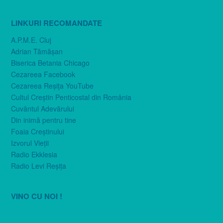
LINKURI RECOMANDATE
A.P.M.E. Cluj
Adrian Tămăşan
Biserica Betania Chicago
Cezareea Facebook
Cezareea Reşiţa YouTube
Cultul Creştin Penticostal din România
Cuvântul Adevărului
Din inimă pentru tine
Foaia Creştinului
Izvorul Vieţii
Radio Ekklesia
Radio Levi Reşiţa
VINO CU NOI !