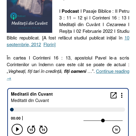
I
Podcast
I Pasaje Biblice : II Petru
3 : 11 – 12 şi I Corinteni 16 : 13 I
Meditaţii din Cuvânt I
Cezareea
I
Reşiţa I 02 Februarie 2022 I Studiu
Biblic republicat. [A fost refăcut studiul publicat iniţial în
10
septembrie, 2012
Florin]
În cartea I Corinteni 16 : 13, apostolul Pavel le-a scris
Corintenilor un îndemn care este cât se poate de actual :
„
Vegheaţi, fiţi tari în credinţă,
fiţi oameni
…”.
Continue reading
„33.
→
OMUL
LUI
DUMNEZEU
sau
Fiţi
oameni
[II
Petru