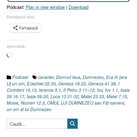
3.11–
Podcast:
Play in new window
|
Download
12
şi
Partajează asta:
I
Partajează
Corinteni
16.13]”
Apreciază:
Încarc...
Podcast
caracter
,
Domnul Isus
,
Dumnezeu
,
Era în ţara
Uţ un om
,
Ezechiel 22.30
,
Geneza 18.32
,
Geneza 41.38
,
I
Corinteni 16.13
,
Ieremia 5.1
,
II Petru 3.11–12
,
Iov
,
Iov 1.1
,
Isaia
59.16-17
,
Isaia 59.20
,
Luca 13.31-32
,
Matei 23.33
,
Matei 7.15
,
Moise
,
Numeri 12.3
,
OMUL LUI DUMNEZEU sau Fiţi oameni
,
un om al lui Dumnezeu