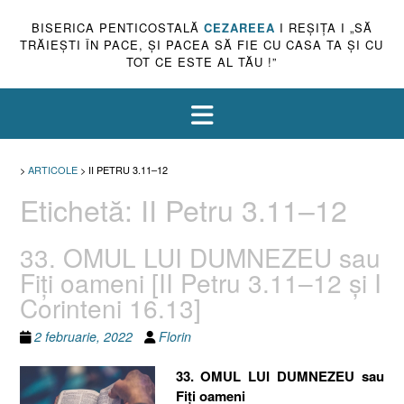
BISERICA PENTICOSTALĂ
CEZAREEA
I REŞIŢA I „SĂ
TRĂIEŞTI ÎN PACE, ŞI PACEA SĂ FIE CU CASA TA ŞI CU
TOT CE ESTE AL TĂU !”
>
ARTICOLE
>
II PETRU 3.11–12
Etichetă:
II Petru 3.11–12
33. OMUL LUI DUMNEZEU sau
Fiţi oameni [II Petru 3.11–12 şi I
Corinteni 16.13]
2 februarie, 2022
Florin
33. OMUL LUI DUMNEZEU sau
Fiţi oameni