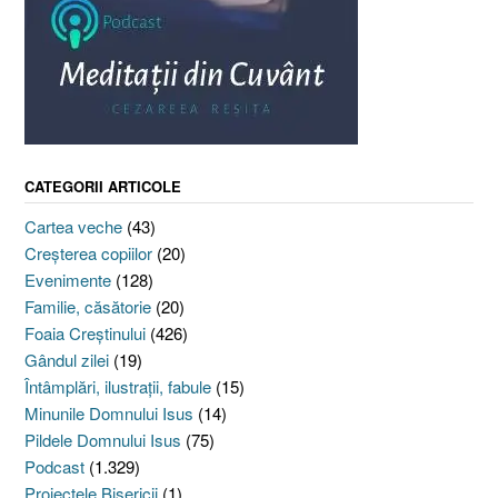
CATEGORII ARTICOLE
Cartea veche
(43)
Creşterea copiilor
(20)
Evenimente
(128)
Familie, căsătorie
(20)
Foaia Creştinului
(426)
Gândul zilei
(19)
Întâmplări, ilustraţii, fabule
(15)
Minunile Domnului Isus
(14)
Pildele Domnului Isus
(75)
Podcast
(1.329)
Proiectele Bisericii
(1)