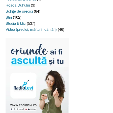
Roada Duhului
(3)
Schiţe de predici
(84)
Ştiri
(102)
Studiu Biblic
(537)
Video (predici, mărturii, cântări)
(46)