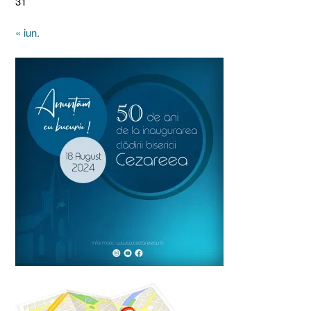
31
« iun.