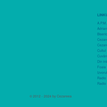
LINK
A.P.M.
Adria
Biseri
Cezar
Cezar
Cultul
Cuvânt
Din in
Foaia 
Izvorul
Radio 
Radio 
© 2012 - 2024 by Cezareea