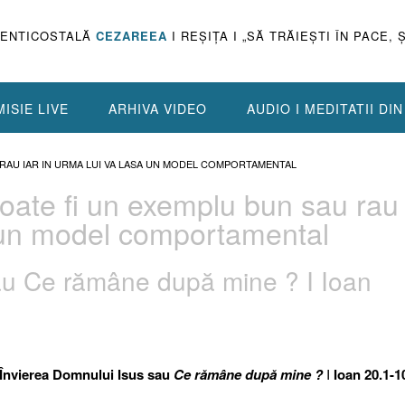
PENTICOSTALĂ
CEZAREEA
I REŞIŢA I „SĂ TRĂIEŞTI ÎN PACE, 
ISIE LIVE
ARHIVA VIDEO
AUDIO I MEDITATII DI
 RAU IAR IN URMA LUI VA LASA UN MODEL COMPORTAMENTAL
oate fi un exemplu bun sau rau
a un model comportamental
au Ce rămâne după mine ? I Ioan
Învierea Domnului Isus sau
Ce rămâne după mine ?
I
Ioan 20.1-1