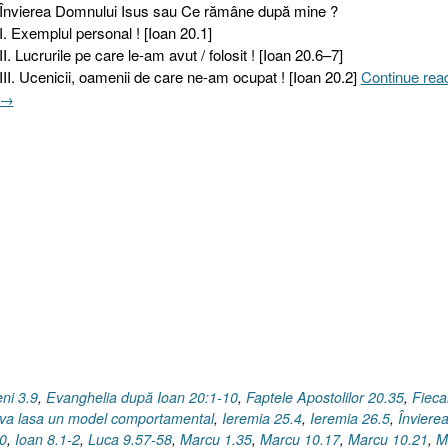
Învierea Domnului Isus sau Ce rămâne după mine ?
I. Exemplul personal ! [Ioan 20.1]
II. Lucrurile pe care le-am avut / folosit ! [Ioan 20.6–7]
III. Ucenicii, oamenii de care ne-am ocupat ! [Ioan 20.2]
Continue rea
→
ni 3.9
,
Evanghelia după Ioan 20:1-10
,
Faptele Apostolilor 20.35
,
Fieca
i va lasa un model comportamental
,
Ieremia 25.4
,
Ieremia 26.5
,
Înviere
10
,
Ioan 8.1-2
,
Luca 9.57-58
,
Marcu 1.35
,
Marcu 10.17
,
Marcu 10.21
,
M