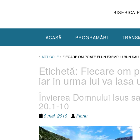
Skip
to
BISERICA 
content
ACASĂ
PROGRAMĂRI
TRANSM
>
ARTICOLE
>
FIECARE OM POATE FI UN EXEMPLU BUN SAU
Etichetă:
Fiecare om p
iar in urma lui va las
Învierea Domnului Isus s
20.1-10
6 mai, 2016
Florin