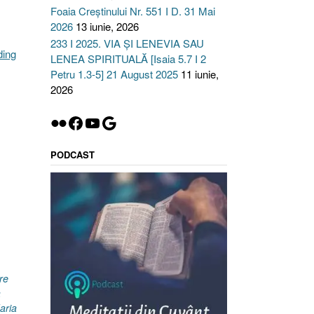
Foaia Creștinului Nr. 551 I D. 31 Mai
2026
13 iunie, 2026
233 I 2025. VIA ȘI LENEVIA SAU
„Învierea
ding
LENEA SPIRITUALĂ [Isaia 5.7 I 2
Domnului
Petru 1.3-5] 21 August 2025
11 iunie,
Isus
2026
sau
Ce
Flickr
Facebook
YouTube
Google
rămâne
după
PODCAST
mine
?
I
Ioan
20.1-
10”
re
a
aria