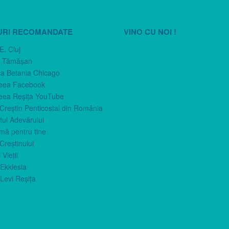
URI RECOMANDATE
VINO CU NOI !
E. Cluj
n Tămăşan
ca Betania Chicago
eea Facebook
eea Reşiţa YouTube
 Creştin Penticostal din România
ul Adevărului
imă pentru tine
Creştinului
 Vieţii
Ekklesia
Levi Reşiţa