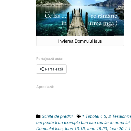
Invierea Domnului Isus
Partajează asta:
Partajează
Apreciază:
Schiţe de predici
1 Timotei 4.2
,
2 Tesalonice
om poate fi un exemplu bun sau rau iar in urma lu
Domnului Isus
,
Ioan 13.15
,
Ioan 19.23
,
Ioan 20.1-