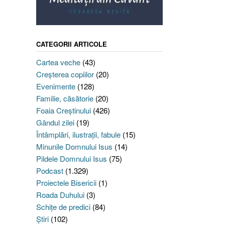
CATEGORII ARTICOLE
Cartea veche
(43)
Creşterea copiilor
(20)
Evenimente
(128)
Familie, căsătorie
(20)
Foaia Creştinului
(426)
Gândul zilei
(19)
Întâmplări, ilustraţii, fabule
(15)
Minunile Domnului Isus
(14)
Pildele Domnului Isus
(75)
Podcast
(1.329)
Proiectele Bisericii
(1)
Roada Duhului
(3)
Schiţe de predici
(84)
Ştiri
(102)