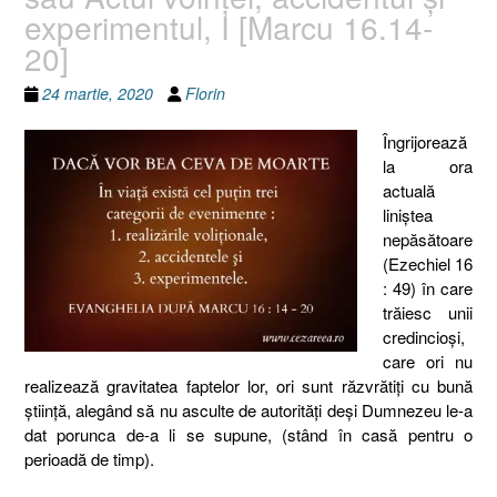
experimentul, I [Marcu 16.14-
20]
24 martie, 2020
Florin
Îngrijorează
la ora
actuală
liniştea
nepăsătoare
(Ezechiel 16
: 49) în care
trăiesc unii
credincioşi,
care ori nu
realizează gravitatea faptelor lor, ori sunt răzvrătiţi cu bună
ştiinţă, alegând să nu asculte de autorităţi deşi Dumnezeu le-a
dat porunca de-a li se supune, (stând în casă pentru o
perioadă de timp).