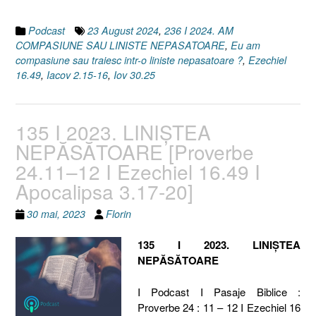
2024”
Podcast
23 August 2024
,
236 I 2024. AM
COMPASIUNE SAU LINISTE NEPASATOARE
,
Eu am
compasiune sau traiesc intr-o liniste nepasatoare ?
,
Ezechiel
16.49
,
Iacov 2.15-16
,
Iov 30.25
135 I 2023. LINIȘTEA
NEPĂSĂTOARE [Proverbe
24.11–12 I Ezechiel 16.49 I
Apocalipsa 3.17-20]
30 mai, 2023
Florin
135 I 2023. LINIȘTEA
NEPĂSĂTOARE
I Podcast I Pasaje Biblice :
Proverbe 24 : 11 – 12 I Ezechiel 16