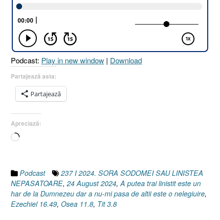
SAU
LINIȘTEA
NEPĂSĂTOARE
[Ezechiel
16.49
Podcast:
Play in new window
|
Download
I
Osea
Partajează asta:
11.8
Partajează
I
Tit
3.8]
Apreciază:
24
Încarc...
August
2024”
Podcast
237 I 2024. SORA SODOMEI SAU LINISTEA
NEPASATOARE
,
24 August 2024
,
A putea trai linistit este un
har de la Dumnezeu dar a nu-mi pasa de altii este o nelegiuire
,
Ezechiel 16.49
,
Osea 11.8
,
Tit 3.8