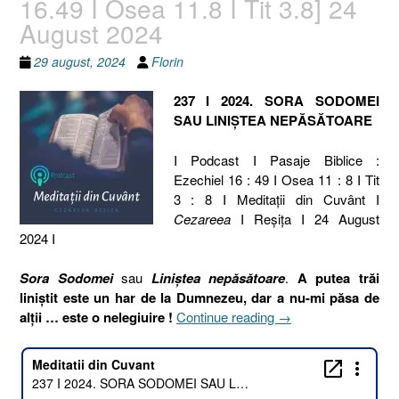
16.49 I Osea 11.8 I Tit 3.8] 24
August 2024
29 august, 2024
Florin
237 I 2024. SORA SODOMEI
SAU LINIȘTEA NEPĂSĂTOARE
I Podcast I Pasaje Biblice :
Ezechiel 16 : 49 I Osea 11 : 8 I Tit
3 : 8 I Meditaţii din Cuvânt I
Cezareea
I Reşiţa I 24 August
2024 I
Sora Sodomei
sau
Liniștea nepăsătoare
.
A putea trăi
liniștit este un har de la Dumnezeu, dar a nu-mi păsa de
„237
alții … este o nelegiuire !
Continue reading
→
I
2024.
SORA
SODOMEI