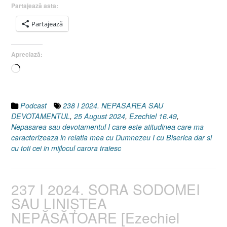
Partajează asta:
Partajează
Apreciază:
Încarc...
Podcast
238 I 2024. NEPASAREA SAU
DEVOTAMENTUL
,
25 August 2024
,
Ezechiel 16.49
,
Nepasarea sau devotamentul I care este atitudinea care ma
caracterizeaza in relatia mea cu Dumnezeu I cu Biserica dar si
cu toti cei in mijlocul carora traiesc
237 I 2024. SORA SODOMEI
SAU LINIȘTEA
NEPĂSĂTOARE [Ezechiel