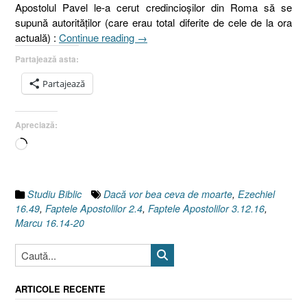
Apostolul Pavel le-a cerut credincioşilor din Roma să se
supună autorităţilor (care erau total diferite de cele de la ora
„Dacă
actuală) :
Continue reading
→
vor
Partajează asta:
bea
ceva
Partajează
de
moarte
Apreciază:
sau
Actul
Încarc...
voinţei,
accidentul
şi
Studiu Biblic
Dacă vor bea ceva de moarte
,
Ezechiel
experimentul,
16.49
,
Faptele Apostolilor 2.4
,
Faptele Apostolilor 3.12.16
,
I
Marcu 16.14-20
[Marcu
16.14-
20]”
ARTICOLE RECENTE