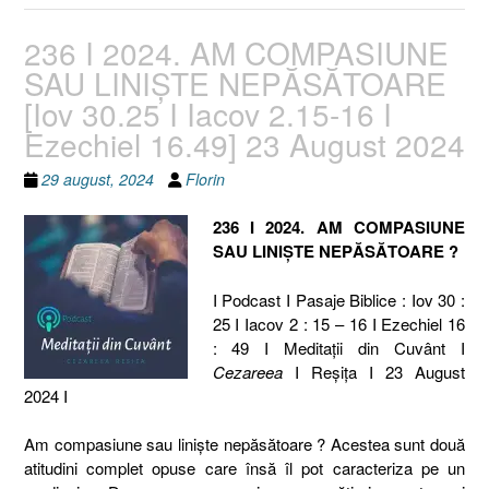
236 I 2024. AM COMPASIUNE
SAU LINIȘTE NEPĂSĂTOARE
[Iov 30.25 I Iacov 2.15-16 I
Ezechiel 16.49] 23 August 2024
29 august, 2024
Florin
236 I 2024. AM COMPASIUNE
SAU LINIȘTE NEPĂSĂTOARE ?
I Podcast I Pasaje Biblice : Iov 30 :
25 I Iacov 2 : 15 – 16 I Ezechiel 16
: 49 I Meditaţii din Cuvânt I
Cezareea
I Reşiţa I 23 August
2024 I
Am compasiune sau liniște nepăsătoare ? Acestea sunt două
atitudini complet opuse care însă îl pot caracteriza pe un