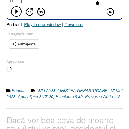
24.11–
12
I
Ezechiel
Podcast:
Play in new window
|
Download
16.49
I
Partajează asta:
Apocalipsa
Partajează
3.17-
20]”
Apreciază:
Încarc...
Podcast
135 I 2023. LINISTEA NEPASATOARE
,
15 Mai
2023
,
Apocalipsa 3.17-20
,
Ezechiel 16.49
,
Proverbe 24.11–12
Dacă vor bea ceva de moarte
sau Actul voinţei, accidentul şi