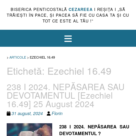
BISERICA PENTICOSTALĂ
CEZAREEA
I REŞIŢA I „SĂ
TRĂIEŞTI ÎN PACE, ŞI PACEA SĂ FIE CU CASA TA ŞI CU
TOT CE ESTE AL TĂU !”
>
ARTICOLE
>
EZECHIEL 16.49
Etichetă:
Ezechiel 16.49
238 I 2024. NEPĂSAREA SAU
DEVOTAMENTUL [Ezechiel
16.49] 25 August 2024
31 august, 2024
Florin
238 I 2024. NEPĂSAREA SAU
DEVOTAMENTUL ?