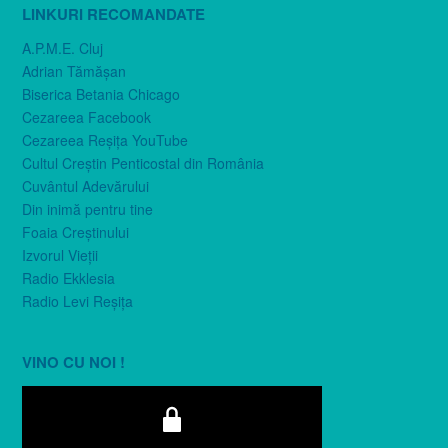
LINKURI RECOMANDATE
A.P.M.E. Cluj
Adrian Tămăşan
Biserica Betania Chicago
Cezareea Facebook
Cezareea Reşiţa YouTube
Cultul Creştin Penticostal din România
Cuvântul Adevărului
Din inimă pentru tine
Foaia Creştinului
Izvorul Vieţii
Radio Ekklesia
Radio Levi Reşiţa
VINO CU NOI !