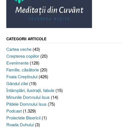
CATEGORII ARTICOLE
Cartea veche
(43)
Creşterea copiilor
(20)
Evenimente
(128)
Familie, căsătorie
(20)
Foaia Creştinului
(426)
Gândul zilei
(19)
Întâmplări, ilustraţii, fabule
(15)
Minunile Domnului Isus
(14)
Pildele Domnului Isus
(75)
Podcast
(1.329)
Proiectele Bisericii
(1)
Roada Duhului
(3)