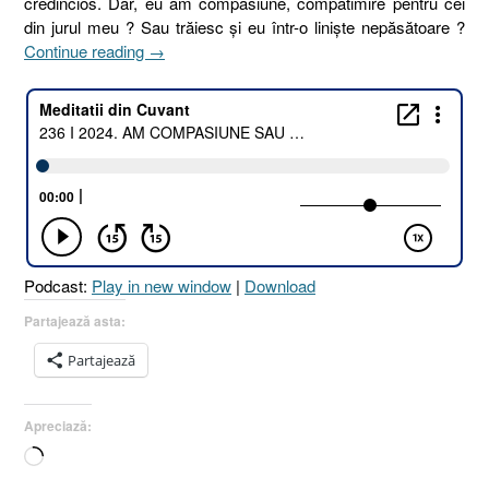
credincios. Dar, eu am compasiune, compătimire pentru cei
din jurul meu ? Sau trăiesc și eu într-o liniște nepăsătoare ?
„236
Continue reading
→
I
2024.
AM
COMPASIUNE
SAU
LINIȘTE
NEPĂSĂTOARE
[Iov
30.25
Podcast:
Play in new window
|
Download
I
Iacov
Partajează asta:
2.15-
Partajează
16
I
Ezechiel
Apreciază:
16.49]
Încarc...
23
August