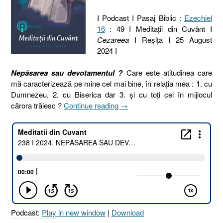
I Podcast I Pasaj Biblic :
Ezechiel
16
: 49 I Meditaţii din Cuvânt I
Cezareea
I Reşiţa I 25 August
2024 I
Nepăsarea sau devotamentul ?
Care este atitudinea care
mă caracterizează pe mine cel mai bine, în relația mea : 1. cu
Dumnezeu, 2. cu Biserica dar 3. și cu toți cei în mijlocul
„238
cărora trăiesc ?
Continue reading
→
I
2024.
NEPĂSAREA
SAU
DEVOTAMENTUL
[Ezechiel
16.49]
25
August
Podcast:
Play in new window
|
Download
2024”