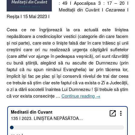
: 49 I Apocalipsa 3 : 17 – 20 I
Meditaţii din Cuvânt I
Cezareea
I
Reşiţa I 15 Mai 2023 I
Ceea ce ne îngrijorează la ora actuală este liniştea
nepăsătoare a credincioşilor vestici (categorie din care facem
și noi parte), care este o liniște falsă dar în care trăiesc și unii
creștini care ori nu realizează urgența câștigării sufletelor
(care altfel vor ajunge în pedeapsa veșnică), ori sunt răzvrătiţi
cu bună ştiinţă, alegând să nu asculte de Dumnezeu (prin
faptul că nu spun nimănui Evanghelia) iar prin tăcerea lor,
implicit își fac pe plac și își conservă nivelul de trai dar ceea
ce trebuie să știm clar este faptul că va exista o Zi a Judecății,
o zi a dării socotelii înaintea Lui Dumnezeu ! Și trebuie să știm
„135
că vor exista consecințe …
Continue reading
→
I
2023.
LINIȘTEA
NEPĂSĂTOARE
[Proverbe