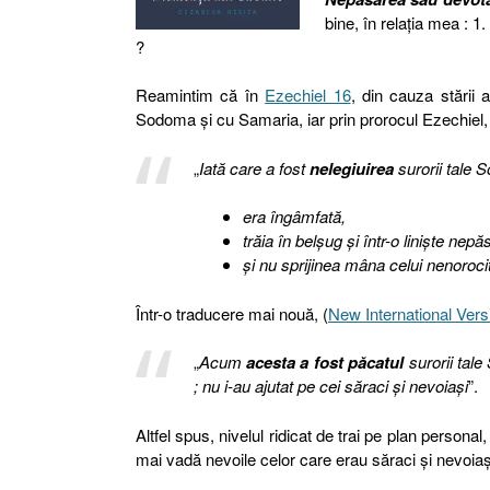
bine, în relația mea : 1
?
Reamintim că în
Ezechiel 16
, din cauza stării
Sodoma și cu Samaria, iar prin prorocul Ezechiel, 
„
Iată care a fost
nelegiuirea
surorii tale 
era îngâmfată,
trăia în belşug şi într-o linişte nepăs
şi nu sprijinea mâna celui nenorocit 
Într-o traducere mai nouă, (
New International Vers
„
Acum
acesta a fost păcatul
surorii tale
; nu i-au ajutat pe cei săraci și nevoiași
”.
Altfel spus, nivelul ridicat de trai pe plan personal
mai vadă nevoile celor care erau săraci și nevoiaș