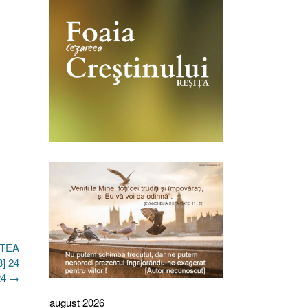
ȘTEA
8] 24
24
→
august 2026