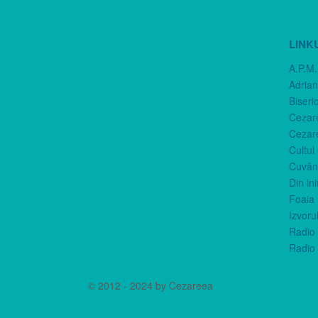
LINK
A.P.M.
Adria
Biseri
Cezar
Cezar
Cultul
Cuvânt
Din in
Foaia 
Izvorul
Radio 
Radio 
© 2012 - 2024 by Cezareea