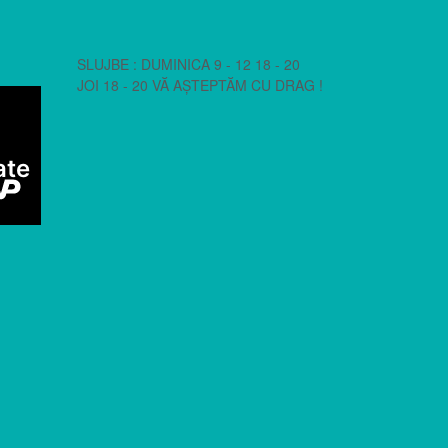
SLUJBE : DUMINICA 9 - 12 18 - 20
JOI 18 - 20 VĂ AȘTEPTĂM CU DRAG !