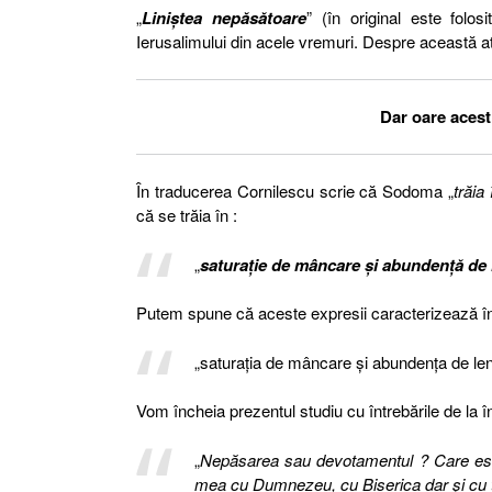
„
Liniștea nepăsătoare
” (în original este folos
Ierusalimului din acele vremuri. Despre această 
Dar oare acest 
În traducerea Cornilescu scrie că Sodoma „
trăia
că se trăia în :
„
saturație de mâncare și abundență de 
Putem spune că aceste expresii caracterizează în 
„saturația de mâncare și abundența de len
Vom încheia prezentul studiu cu întrebările de la î
„
Nepăsarea sau devotamentul ? Care este
mea cu Dumnezeu, cu Biserica dar și cu toț