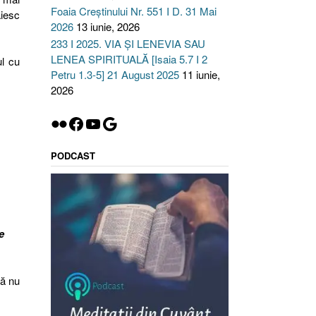
Foaia Creștinului Nr. 551 I D. 31 Mai
ăiesc
2026
13 iunie, 2026
233 I 2025. VIA ȘI LENEVIA SAU
LENEA SPIRITUALĂ [Isaia 5.7 I 2
ul cu
Petru 1.3-5] 21 August 2025
11 iunie,
2026
Flickr
Facebook
YouTube
Google
PODCAST
e
să nu