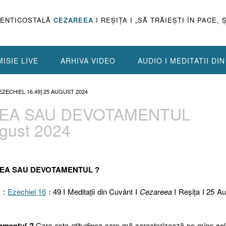
PENTICOSTALĂ
CEZAREEA
I REŞIŢA I „SĂ TRĂIEŞTI ÎN PACE, 
ISIE LIVE
ARHIVA VIDEO
AUDIO I MEDITATII DI
ZECHIEL 16.49] 25 AUGUST 2024
AREA SAU DEVOTAMENTUL
ugust 2024
AREA SAU DEVOTAMENTUL ?
c :
Ezechiel 16
: 49 I Meditaţii din Cuvânt I
Cezareea
I Reşiţa I 25 A
amentul ?
Care este atitudinea care mă caracterizează pe mine ce