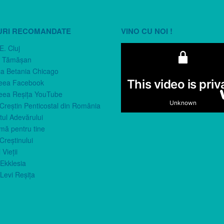
URI RECOMANDATE
VINO CU NOI !
E. Cluj
n Tămăşan
ca Betania Chicago
eea Facebook
eea Reşiţa YouTube
 Creştin Penticostal din România
ul Adevărului
imă pentru tine
Creştinului
 Vieţii
Ekklesia
Levi Reşiţa