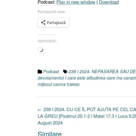
Podcast:
Play in new window
|
Download
Partajează asta:
Partajează
Apreciază:
Încarc...
Podcast
238 I 2024. NEPASAREA SAU 
devotamentul I care este atitudinea care ma caracte
mijlocul carora traiesc
Post
←
239 I 2024. CU CE ÎL POT AJUTA PE CEL 
navigation
LA GREU [Psalmul 20.1-2 I Matei 17.3 I Luca 9.2
August 2024
Similare