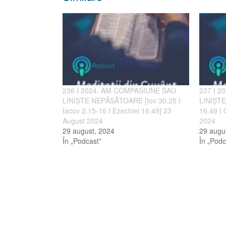
236 I 2024. AM COMPASIUNE SAU
237 I 
LINIȘTE NEPĂSĂTOARE [Iov 30.25 I
LINIȘT
Iacov 2.15-16 I Ezechiel 16.49] 23
16.49 I 
August 2024
2024
29 august, 2024
29 augu
În „Podcast”
În „Podc