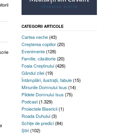
torii
CATEGORII ARTICOLE
Cartea veche
(43)
Creşterea copiilor
(20)
Evenimente
(128)
scrie
Familie, căsătorie
(20)
Foaia Creştinului
(426)
Gândul zilei
(19)
Întâmplări, ilustraţii, fabule
(15)
Minunile Domnului Isus
(14)
Pildele Domnului Isus
(75)
Podcast
(1.329)
Proiectele Bisericii
(1)
Roada Duhului
(3)
Schiţe de predici
(84)
a
Ştiri
(102)