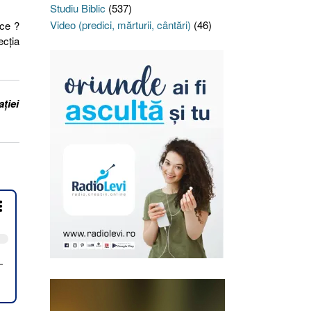
Studiu Biblic
(537)
Video (predici, mărturii, cântări)
(46)
 ce ?
ecția
ației