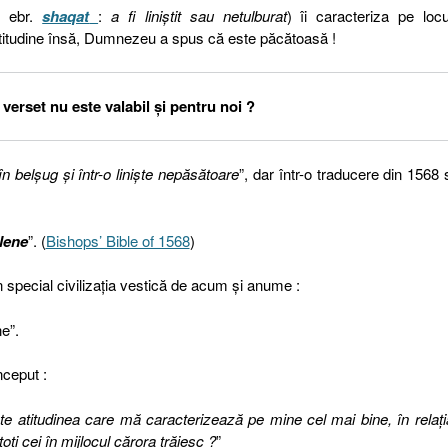
it ebr.
shaqat
:
a fi liniștit sau netulburat
) îi caracteriza pe locui
atitudine însă, Dumnezeu a spus că este păcătoasă !
verset nu este valabil și pentru noi ?
 în belşug şi într-o linişte nepăsătoare
”, dar într-o traducere din 1568 
lene
”. (
Bishops’ Bible of 1568
)
special civilizația vestică de acum și anume :
e”.
nceput :
 atitudinea care mă caracterizează pe mine cel mai bine, în relați
i cei în mijlocul cărora trăiesc ?
”