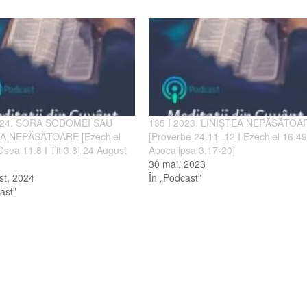
2024. SORA SODOMEI SAU
135 I 2023. LINIȘTEA NEPĂSĂTOA
EA NEPĂSĂTOARE [Ezechiel
[Proverbe 24.11–12 I Ezechiel 16.49
Osea 11.8 I Tit 3.8] 24 August
Apocalipsa 3.17-20]
30 mai, 2023
st, 2024
În „Podcast”
ast”