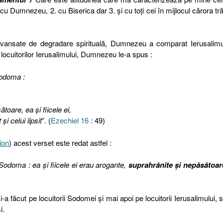
. cu Dumnezeu, 2. cu Biserica dar 3. și cu toți cei în mijlocul cărora tr
 avansate de degradare spirituală, Dumnezeu a comparat Ierusalim
locuitorilor Ierusalimului, Dumnezeu le-a spus :
Sodoma :
ătoare, ea şi fiicele ei,
şi celui lipsit
”. (
Ezechiel 16
: 49)
ion
) acest verset este redat astfel :
 Sodoma : ea și fiicele ei erau arogante,
suprahrănite și nepăsătoar
, i-a făcut pe locuitorii Sodomei și mai apoi pe locuitorii Ierusalimului, 
i.