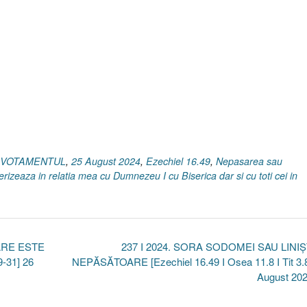
DEVOTAMENTUL
,
25 August 2024
,
Ezechiel 16.49
,
Nepasarea sau
rizeaza in relatia mea cu Dumnezeu I cu Biserica dar si cu toti cei in
CARE ESTE
237 I 2024. SORA SODOMEI SAU LINI
9-31] 26
NEPĂSĂTOARE [Ezechiel 16.49 I Osea 11.8 I Tit 3.
August 20