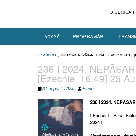
Skip
to
BISERICA 
content
ACASĂ
PROGRAMĂRI
TRANSM
>
ARTICOLE
>
238 I 2024. NEPĂSAREA SAU DEVOTAMENTUL [E
238 I 2024. NEPĂS
[Ezechiel 16.49] 25 A
31 august, 2024
Florin
238 I 2024. NEPĂS
I Podcast I Pasaj Bibli
2024 I
Nepăsarea sau devot