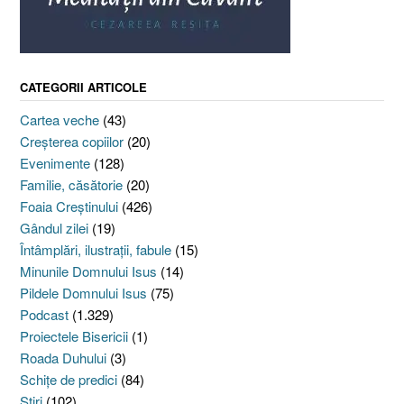
CATEGORII ARTICOLE
Cartea veche
(43)
Creşterea copiilor
(20)
Evenimente
(128)
Familie, căsătorie
(20)
Foaia Creştinului
(426)
Gândul zilei
(19)
Întâmplări, ilustraţii, fabule
(15)
Minunile Domnului Isus
(14)
Pildele Domnului Isus
(75)
Podcast
(1.329)
Proiectele Bisericii
(1)
Roada Duhului
(3)
Schiţe de predici
(84)
Ştiri
(102)