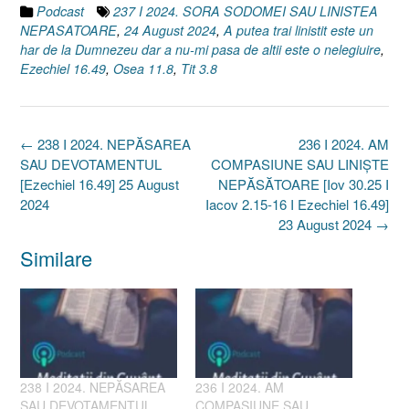
Podcast
237 I 2024. SORA SODOMEI SAU LINISTEA
NEPASATOARE
,
24 August 2024
,
A putea trai linistit este un
har de la Dumnezeu dar a nu-mi pasa de altii este o nelegiuire
,
Ezechiel 16.49
,
Osea 11.8
,
Tit 3.8
Post
←
238 I 2024. NEPĂSAREA
236 I 2024. AM
navigation
SAU DEVOTAMENTUL
COMPASIUNE SAU LINIȘTE
[Ezechiel 16.49] 25 August
NEPĂSĂTOARE [Iov 30.25 I
2024
Iacov 2.15-16 I Ezechiel 16.49]
23 August 2024
→
Similare
238 I 2024. NEPĂSAREA
236 I 2024. AM
SAU DEVOTAMENTUL
COMPASIUNE SAU