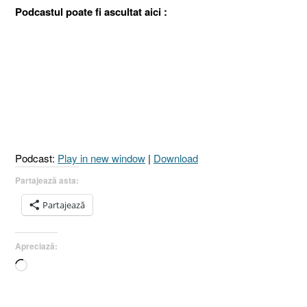
Podcastul poate fi ascultat aici :
Podcast:
Play in new window
|
Download
Partajează asta:
Partajează
Apreciază:
Încarc...