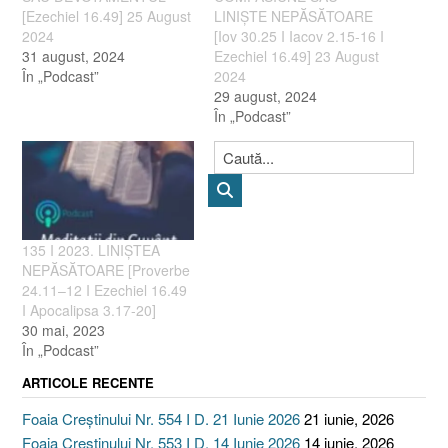
[Ezechiel 16.49] 25 August
LINIȘTE NEPĂSĂTOARE
2024
[Iov 30.25 I Iacov 2.15-16 I
31 august, 2024
Ezechiel 16.49] 23 August
În „Podcast”
2024
29 august, 2024
În „Podcast”
135 I 2023. LINIȘTEA
NEPĂSĂTOARE [Proverbe
24.11–12 I Ezechiel 16.49
I Apocalipsa 3.17-20]
30 mai, 2023
În „Podcast”
ARTICOLE RECENTE
Foaia Creștinului Nr. 554 I D. 21 Iunie 2026
21 iunie, 2026
Foaia Creștinului Nr. 553 I D. 14 Iunie 2026
14 iunie, 2026