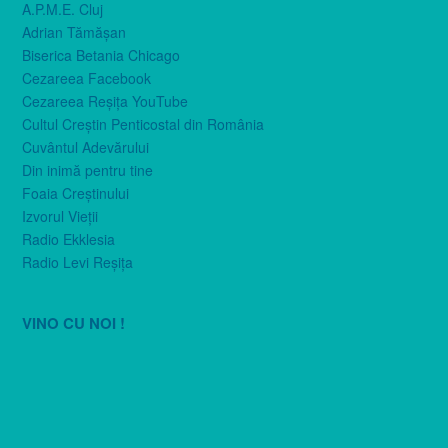
A.P.M.E. Cluj
Adrian Tămăşan
Biserica Betania Chicago
Cezareea Facebook
Cezareea Reşiţa YouTube
Cultul Creştin Penticostal din România
Cuvântul Adevărului
Din inimă pentru tine
Foaia Creştinului
Izvorul Vieţii
Radio Ekklesia
Radio Levi Reşiţa
VINO CU NOI !