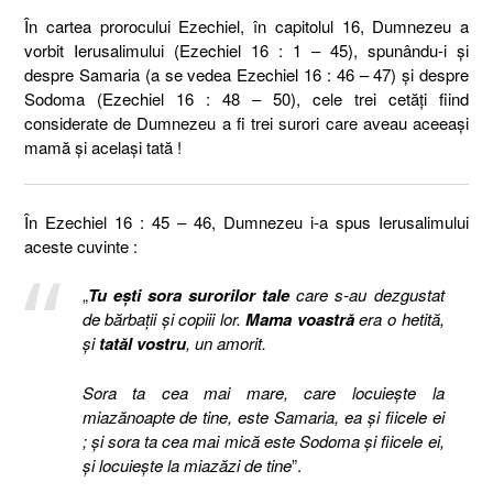
În cartea prorocului Ezechiel, în capitolul 16, Dumnezeu a
vorbit Ierusalimului (Ezechiel 16 : 1 – 45), spunându-i și
despre Samaria (a se vedea Ezechiel 16 : 46 – 47) și despre
Sodoma (Ezechiel 16 : 48 – 50), cele trei cetăți fiind
considerate de Dumnezeu a fi trei surori care aveau aceeași
mamă și același tată !
În Ezechiel 16 : 45 – 46, Dumnezeu i-a spus Ierusalimului
aceste cuvinte :
„
Tu eşti sora surorilor tale
care s-au dezgustat
de bărbaţii şi copiii lor.
Mama voastră
era o hetită,
şi
tatăl vostru
, un amorit.
Sora ta cea mai mare, care locuieşte la
miazănoapte de tine, este Samaria, ea şi fiicele ei
; şi sora ta cea mai mică este Sodoma şi fiicele ei,
şi locuieşte la miazăzi de tine
”.