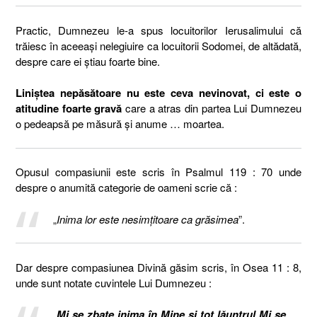
Practic, Dumnezeu le-a spus locuitorilor Ierusalimului că
trăiesc în aceeași nelegiuire ca locuitorii Sodomei, de altădată,
despre care ei știau foarte bine.
Liniștea nepăsătoare nu este ceva nevinovat, ci este o
atitudine foarte gravă
care a atras din partea Lui Dumnezeu
o pedeapsă pe măsură și anume … moartea.
Opusul compasiunii este scris în Psalmul 119 : 70 unde
despre o anumită categorie de oameni scrie că :
„
Inima lor este nesimţitoare ca grăsimea
”.
Dar despre compasiunea Divină găsim scris, în Osea 11 : 8,
unde sunt notate cuvintele Lui Dumnezeu :
„
Mi se zbate inima în Mine şi tot lăuntrul Mi se