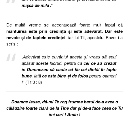
mişcă de milă !
”
De multă vreme se accentuează foarte mult faptul că
mântuirea este prin credință și este adevărat. Dar este
nevoie și de faptele credinței
, iar lui Tit, apostolul Pavel i-a
scris :
„
Adevărat este cuvântul acesta şi vreau să spui
apăsat aceste lucruri, pentru ca
cei ce au crezut
în Dumnezeu să caute să fie cei dintâi în fapte
bune
. Iată
ce este bine şi de folos
pentru oameni
!
” (Tit 3 : 8)
Doamne Isuse, dă-mi Te rog frumos harul de-a avea o
călăuzire foarte clară de la Tine dar și de-a face ceea ce Tu
îmi ceri ! Amin !