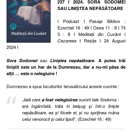
237 I 2024. SORA SODOMEI
SAU LINIȘTEA NEPĂSĂTOARE
I Podcast I Pasaje Biblice :
Ezechiel 16 : 49 I Osea 11 : 8 I Tit
3 : 8 I Meditaţii din Cuvânt I
Cezareea
I Reşiţa I 24 August
2024 I
Sora Sodomei
sau
Liniștea nepăsătoare
.
A putea trăi
liniștit este un har de la Dumnezeu, dar a nu-mi păsa de
alții … este o nelegiuire !
Dumnezeu a spus locuitorilor Ierusalimului aceste cuvinte :
„
Iată care
a fost nelegiuirea
surorii tale Sodoma :
era îngâmfată, trăia în belşug şi într-o linişte
nepăsătoare, ea şi fiicele ei, şi nu sprijinea mâna
celui nenorocit şi celui lipsit
”. (Ezechiel 16 : 49)