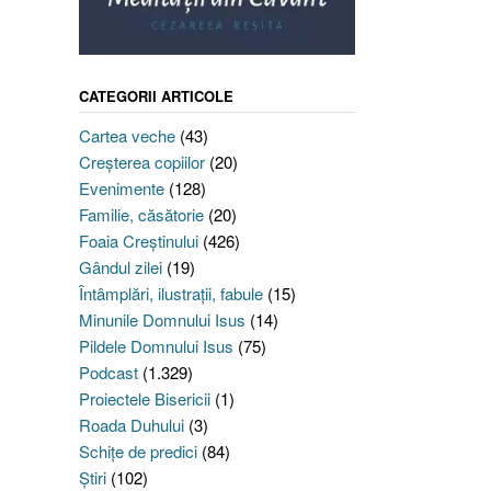
CATEGORII ARTICOLE
Cartea veche
(43)
Creşterea copiilor
(20)
Evenimente
(128)
Familie, căsătorie
(20)
Foaia Creştinului
(426)
Gândul zilei
(19)
Întâmplări, ilustraţii, fabule
(15)
Minunile Domnului Isus
(14)
Pildele Domnului Isus
(75)
Podcast
(1.329)
Proiectele Bisericii
(1)
Roada Duhului
(3)
Schiţe de predici
(84)
Ştiri
(102)