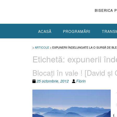
Skip
to
BISERICA 
content
ACASĂ
PROGRAMĂRI
TRANSM
>
ARTICOLE
>
EXPUNERII ÎNDELUNGATE LA O SURSĂ DE BL
Etichetă:
expunerii înd
Blocaţi în vale ! [David şi
25 octombrie, 2012
Florin