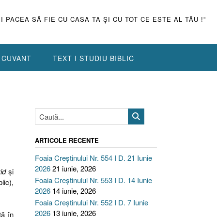
ŞI PACEA SĂ FIE CU CASA TA ŞI CU TOT CE ESTE AL TĂU !”
N CUVANT
TEXT I STUDIU BIBLIC
ARTICOLE RECENTE
Foaia Creștinului Nr. 554 I D. 21 Iunie
2026
21 iunie, 2026
id
şi
Foaia Creștinului Nr. 553 I D. 14 Iunie
lic),
2026
14 iunie, 2026
Foaia Creștinului Nr. 552 I D. 7 Iunie
2026
13 iunie, 2026
tă în