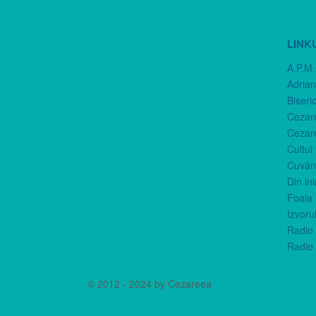
LINK
A.P.M.
Adria
Biseri
Cezar
Cezar
Cultul
Cuvânt
Din in
Foaia 
Izvorul
Radio 
Radio 
© 2012 - 2024 by Cezareea