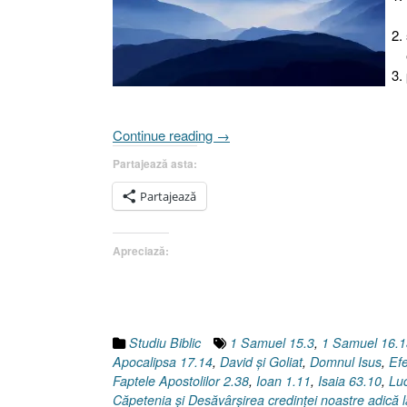
„Blocaţi
Continue reading
→
în
Partajează asta:
vale
!
Partajează
[David
şi
Apreciază:
Goliat,
1
Samuel
17]”
Studiu Biblic
1 Samuel 15.3
,
1 Samuel 16.1
Apocalipsa 17.14
,
David şi Goliat
,
Domnul Isus
,
Efe
Faptele Apostolilor 2.38
,
Ioan 1.11
,
Isaia 63.10
,
Lu
Căpetenia şi Desăvârşirea credinţei noastre adică l