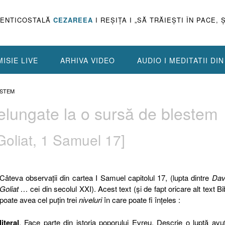
PENTICOSTALĂ
CEZAREEA
I REŞIŢA I „SĂ TRĂIEŞTI ÎN PACE, 
ISIE LIVE
ARHIVA VIDEO
AUDIO I MEDITATII DI
ESTEM
elungate la o sursă de blestem
 Goliat, 1 Samuel 17]
Câteva observaţii din cartea I Samuel capitolul 17, (lupta dintre
Dav
Goliat …
cei din secolul XXI). Acest text (şi de fapt oricare alt text Bib
poate avea cel puţin trei
niveluri
în care poate fi înţeles :
literal
. Face parte din istoria poporului Evreu. Descrie o luptă avu