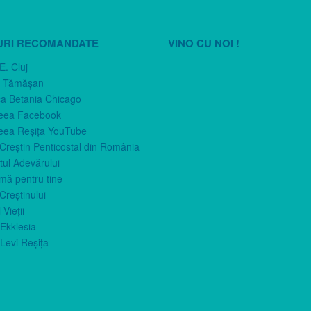
URI RECOMANDATE
VINO CU NOI !
E. Cluj
n Tămăşan
ca Betania Chicago
eea Facebook
eea Reşiţa YouTube
 Creştin Penticostal din România
ul Adevărului
imă pentru tine
Creştinului
 Vieţii
Ekklesia
Levi Reşiţa