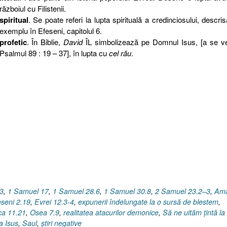
războiul cu Filistenii.
spiritual
. Se poate referi la lupta spirituală a credinciosului, descri
exemplu în Efeseni, capitolul 6.
profetic
. În Biblie,
David
ÎL simbolizează pe Domnul Isus, [a se v
Psalmul 89 : 19 – 37], în lupta cu
cel rău
.
3
,
1 Samuel 17
,
1 Samuel 28.6
,
1 Samuel 30.8
,
2 Samuel 23.2–3
,
Ama
seni 2.19
,
Evrei 12.3-4
,
expunerii îndelungate la o sursă de blestem
,
ca 11.21
,
Osea 7.9
,
realitatea atacurilor demonice
,
Să ne uităm ţintă la
a Isus
,
Saul
,
ştiri negative