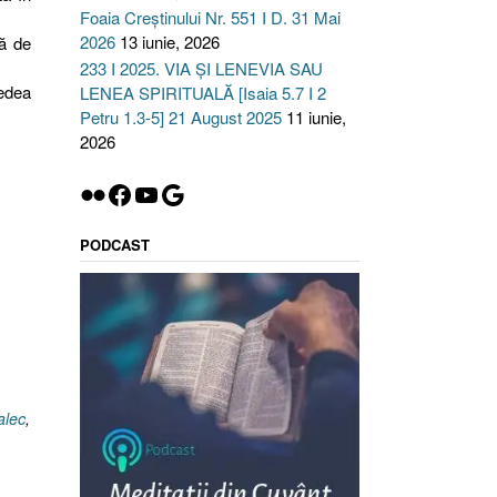
Foaia Creștinului Nr. 551 I D. 31 Mai
2026
13 iunie, 2026
să de
233 I 2025. VIA ȘI LENEVIA SAU
edea
LENEA SPIRITUALĂ [Isaia 5.7 I 2
Petru 1.3-5] 21 August 2025
11 iunie,
2026
Flickr
Facebook
YouTube
Google
PODCAST
lec
,