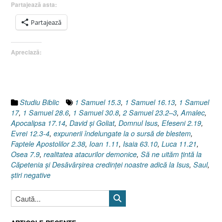
Partajează asta:
vale
!
Partajează
[David
şi
Apreciază:
Goliat,
1
Samuel
17]”
Studiu Biblic
1 Samuel 15.3
,
1 Samuel 16.13
,
1 Samuel
17
,
1 Samuel 28.6
,
1 Samuel 30.8
,
2 Samuel 23.2–3
,
Amalec
,
Apocalipsa 17.14
,
David şi Goliat
,
Domnul Isus
,
Efeseni 2.19
,
Evrei 12.3-4
,
expunerii îndelungate la o sursă de blestem
,
Faptele Apostolilor 2.38
,
Ioan 1.11
,
Isaia 63.10
,
Luca 11.21
,
Osea 7.9
,
realitatea atacurilor demonice
,
Să ne uităm ţintă la
Căpetenia şi Desăvârşirea credinţei noastre adică la Isus
,
Saul
,
ştiri negative