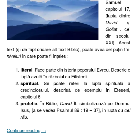
Samuel
capitolul 17,
(lupta dintre
David
şi
Goliat …
cei
din secolul
XXI). Acest
text (şi de fapt oricare alt text Biblic), poate avea cel puţin trei
niveluri
în care poate fi înţeles :
literal
. Face parte din istoria poporului Evreu. Descrie o
luptă avută în războiul cu Filistenii.
spiritual
. Se poate referi la lupta spirituală a
credinciosului, descrisă de exemplu în Efeseni,
capitolul 6.
profetic
. În Biblie,
David
ÎL simbolizează pe Domnul
Isus, [a se vedea Psalmul 89 : 19 – 37], în lupta cu
cel
rău
.
„Blocaţi
Continue reading
→
în