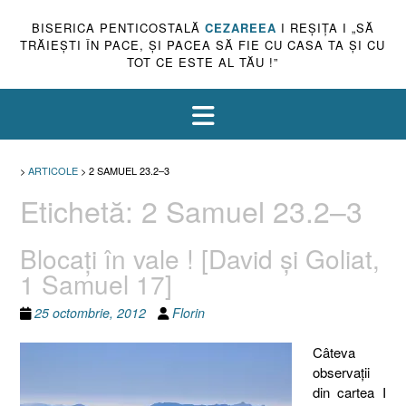
BISERICA PENTICOSTALĂ
CEZAREEA
I REŞIŢA I „SĂ
TRĂIEŞTI ÎN PACE, ŞI PACEA SĂ FIE CU CASA TA ŞI CU
TOT CE ESTE AL TĂU !”
>
ARTICOLE
>
2 SAMUEL 23.2–3
Etichetă:
2 Samuel 23.2–3
Blocaţi în vale ! [David şi Goliat,
1 Samuel 17]
25 octombrie, 2012
Florin
Câteva
observaţii
din cartea I