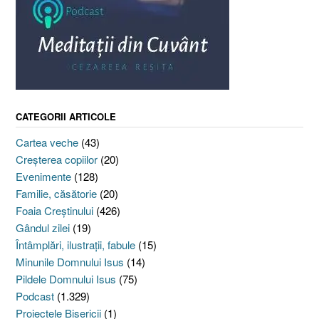
CATEGORII ARTICOLE
Cartea veche
(43)
Creşterea copiilor
(20)
Evenimente
(128)
Familie, căsătorie
(20)
Foaia Creştinului
(426)
Gândul zilei
(19)
Întâmplări, ilustraţii, fabule
(15)
Minunile Domnului Isus
(14)
Pildele Domnului Isus
(75)
Podcast
(1.329)
Proiectele Bisericii
(1)