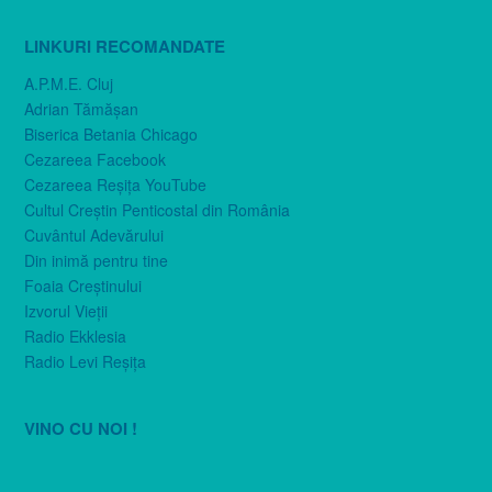
LINKURI RECOMANDATE
A.P.M.E. Cluj
Adrian Tămăşan
Biserica Betania Chicago
Cezareea Facebook
Cezareea Reşiţa YouTube
Cultul Creştin Penticostal din România
Cuvântul Adevărului
Din inimă pentru tine
Foaia Creştinului
Izvorul Vieţii
Radio Ekklesia
Radio Levi Reşiţa
VINO CU NOI !