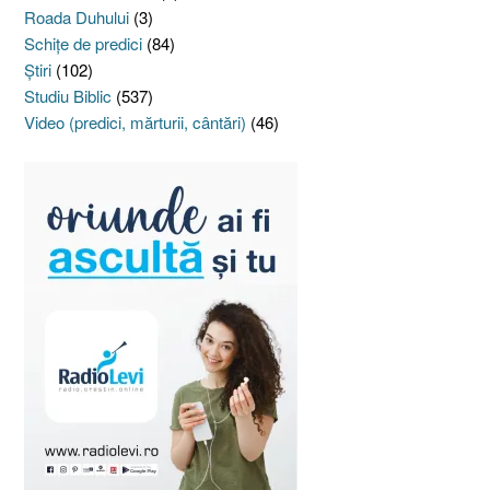
Roada Duhului
(3)
Schiţe de predici
(84)
Ştiri
(102)
Studiu Biblic
(537)
Video (predici, mărturii, cântări)
(46)