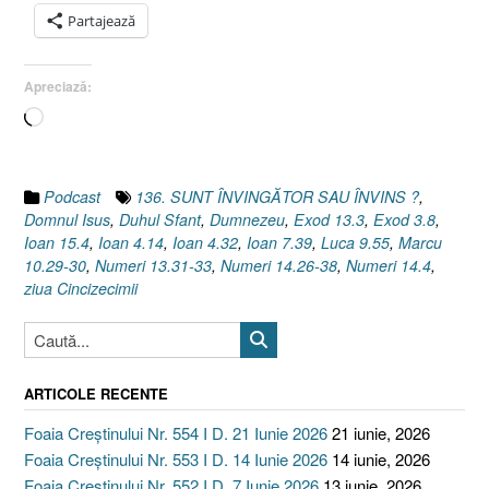
Partajează
Apreciază:
Încarc...
Podcast
136. SUNT ÎNVINGĂTOR SAU ÎNVINS ?
,
Domnul Isus
,
Duhul Sfant
,
Dumnezeu
,
Exod 13.3
,
Exod 3.8
,
Ioan 15.4
,
Ioan 4.14
,
Ioan 4.32
,
Ioan 7.39
,
Luca 9.55
,
Marcu
10.29-30
,
Numeri 13.31-33
,
Numeri 14.26-38
,
Numeri 14.4
,
ziua Cincizecimii
ARTICOLE RECENTE
Foaia Creștinului Nr. 554 I D. 21 Iunie 2026
21 iunie, 2026
Foaia Creștinului Nr. 553 I D. 14 Iunie 2026
14 iunie, 2026
Foaia Creștinului Nr. 552 I D. 7 Iunie 2026
13 iunie, 2026