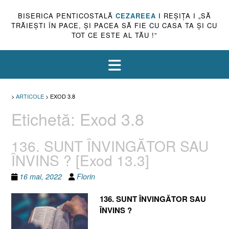
BISERICA PENTICOSTALĂ
CEZAREEA
I REŞIŢA I „SĂ
TRĂIEŞTI ÎN PACE, ŞI PACEA SĂ FIE CU CASA TA ŞI CU
TOT CE ESTE AL TĂU !”
>
ARTICOLE
>
EXOD 3.8
Etichetă:
Exod 3.8
136. SUNT ÎNVINGĂTOR SAU
ÎNVINS ? [Exod 13.3]
16 mai, 2022
Florin
136. SUNT ÎNVINGĂTOR SAU
ÎNVINS ?