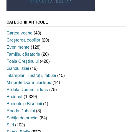
CATEGORII ARTICOLE
Cartea veche
(43)
Creşterea copiilor
(20)
Evenimente
(128)
Familie, căsătorie
(20)
Foaia Creştinului
(426)
Gândul zilei
(19)
Întâmplări, ilustraţii, fabule
(15)
Minunile Domnului Isus
(14)
Pildele Domnului Isus
(75)
Podcast
(1.329)
Proiectele Bisericii
(1)
Roada Duhului
(3)
Schiţe de predici
(84)
Ştiri
(102)
Studiu Biblic
(537)