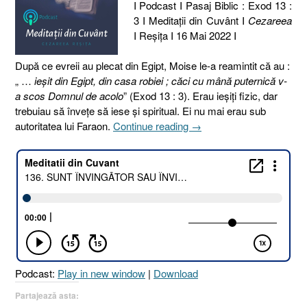
I Podcast I Pasaj Biblic : Exod 13 :
3 I Meditaţii din Cuvânt I
Cezareea
I Reşiţa I 16 Mai 2022 I
După ce evreii au plecat din Egipt, Moise le-a reamintit că au :
„ …
ieşit din Egipt, din casa robiei ; căci cu mână puternică v-
a scos Domnul de acolo
” (Exod 13 : 3). Erau ieşiţi fizic, dar
trebuiau să înveţe să iese şi spiritual. Ei nu mai erau sub
„136.
autoritatea lui Faraon.
Continue reading
→
SUNT
ÎNVINGĂTOR
SAU
ÎNVINS
?
[Exod
13.3]”
Podcast:
Play in new window
|
Download
Partajează asta: