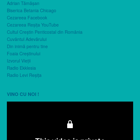
Adrian Tămăşan
Biserica Betania Chicago
Cezareea Facebook
Cezareea Reşiţa YouTube
Cultul Creştin Penticostal din România
Cuvântul Adevărului
Din inimă pentru tine
Foaia Creştinului
Izvorul Vieţii
Radio Ekklesia
Radio Levi Reşiţa
VINO CU NOI !