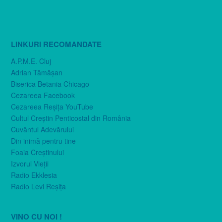
LINKURI RECOMANDATE
A.P.M.E. Cluj
Adrian Tămăşan
Biserica Betania Chicago
Cezareea Facebook
Cezareea Reşiţa YouTube
Cultul Creştin Penticostal din România
Cuvântul Adevărului
Din inimă pentru tine
Foaia Creştinului
Izvorul Vieţii
Radio Ekklesia
Radio Levi Reşiţa
VINO CU NOI !