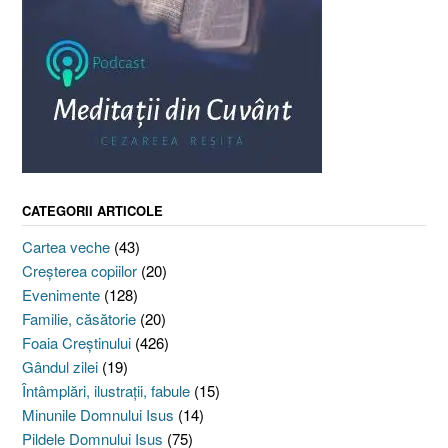
CATEGORII ARTICOLE
Cartea veche
(43)
Creşterea copiilor
(20)
Evenimente
(128)
Familie, căsătorie
(20)
Foaia Creştinului
(426)
Gândul zilei
(19)
Întâmplări, ilustraţii, fabule
(15)
Minunile Domnului Isus
(14)
Pildele Domnului Isus
(75)