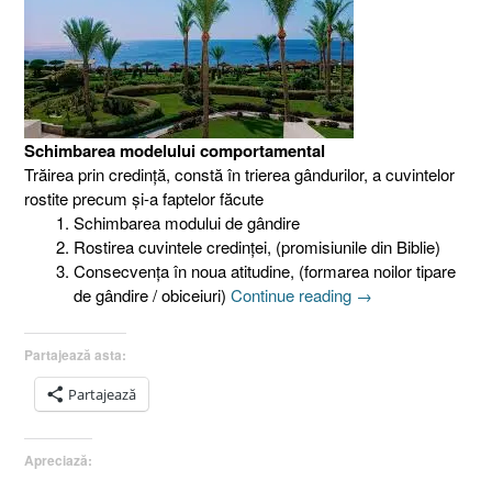
Schimbarea modelului comportamental
Trăirea prin credinţă, constă în trierea gândurilor, a cuvintelor
rostite precum şi-a faptelor făcute
Schimbarea modului de gândire
Rostirea cuvintele credinţei, (promisiunile din Biblie)
Consecvenţa în noua atitudine, (formarea noilor tipare
„Faraon,
de gândire / obiceiuri)
Continue reading
→
VII.
Schimbarea
Partajează asta:
modelului
comportamental
Partajează
[Exod
1.8-
Apreciază:
22]”