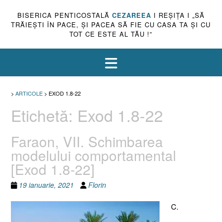
BISERICA PENTICOSTALĂ
CEZAREEA
I REŞIŢA I „SĂ
TRĂIEŞTI ÎN PACE, ŞI PACEA SĂ FIE CU CASA TA ŞI CU
TOT CE ESTE AL TĂU !”
>
ARTICOLE
>
EXOD 1.8-22
Etichetă:
Exod 1.8-22
Faraon, VII. Schimbarea
modelului comportamental
[Exod 1.8-22]
19 ianuarie, 2021
Florin
C.