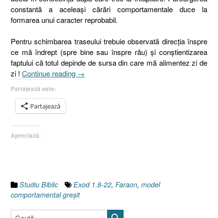
constantă a aceleaşi cărări comportamentale duce la
formarea unui caracter reprobabil.
Pentru schimbarea traseului trebuie observată direcţia înspre
ce mă îndrept (spre bine sau înspre rău) şi conştientizarea
faptului că totul depinde de sursa din care mă alimentez zi de
„Faraon,
zi !
Continue reading
→
II.
Partajează asta:
Modelul
comportamental
Partajează
greşit
[Exod
Apreciază:
1.8-
22]”
Studiu Biblic
Exod 1.8-22
,
Faraon
,
model
comportamental greşit