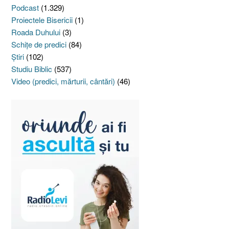
Podcast
(1.329)
Proiectele Bisericii
(1)
Roada Duhului
(3)
Schiţe de predici
(84)
Ştiri
(102)
Studiu Biblic
(537)
Video (predici, mărturii, cântări)
(46)