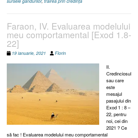
sursele gândurilor
,
trăirea prin credinţă
Faraon, IV. Evaluarea modelului
meu comportamental [Exod 1.8-
22]
19 ianuarie, 2021
Florin
II.
Credinciosul
sau care
este
mesajul
pasajului din
Exod 1 : 8 –
22, pentru
noi, cei din
2021 ? Ce
să fac ! Evaluarea modelului meu comportamental