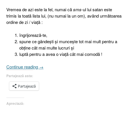
Vremea de azi este la fel, numai că
sms
-ul lui satan este
trimis la toată lista lui, (nu numai la un om), având următoarea
ordine de zi / viaţă :
îngrijorează-te,
spune ce gândeşti şi munceşte tot mai mult pentru a
obţine cât mai multe lucruri şi
luptă pentru a avea o viaţă cât mai comodă !
„Faraon,
Continue reading
→
IV.
Partajează asta:
Evaluarea
modelului
Partajează
meu
comportamental
Apreciază:
[Exod
1.8-
22]”