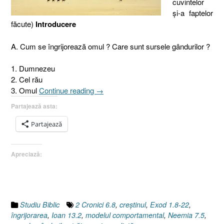
cuvintelor
şi-a faptelor
făcute)
Introducere
A. Cum se îngrijorează omul ? Care sunt sursele gândurilor ?
1. Dumnezeu
2. Cel rău
„Faraon,
3. Omul
Continue reading
→
V.
Partajează asta:
Creştinul
şi
Partajează
trăirea
prin
Apreciază:
credinţă
[Exod
1.8-
22]”
Studiu Biblic
2 Cronici 6.8
,
creştinul
,
Exod 1.8-22
,
îngrijorarea
,
Ioan 13.2
,
modelul comportamental
,
Neemia 7.5
,