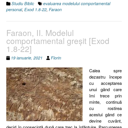
Studiu Biblic
evaluarea modelului comportamental
personal
,
Exod 1.8-22
,
Faraon
Faraon, II. Modelul
comportamental greşit [Exod
1.8-22]
19 ianuarie, 2021
Florin
Calea spre
dezastru începe
cu acceptarea
unui gând care
îmi trece prin
minte, continuă
cu rostirea
acestui gând ce
devine cuvânt,
decid în consecinţă după care trec la înfăptuire. Parcurgerea