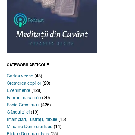
CATEGORII ARTICOLE
Cartea veche
(43)
Creşterea copiilor
(20)
Evenimente
(128)
Familie, căsătorie
(20)
Foaia Creştinului
(426)
Gândul zilei
(19)
Întâmplări, ilustraţii, fabule
(15)
Minunile Domnului Isus
(14)
Pildele Domnului Isus
(75)