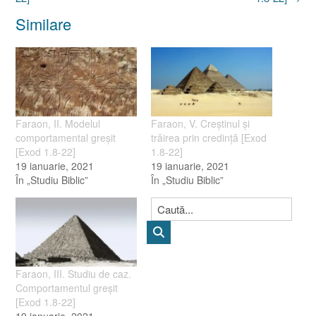
Similare
Faraon, II. Modelul
Faraon, V. Creştinul şi
comportamental greşit
trăirea prin credinţă [Exod
[Exod 1.8-22]
1.8-22]
19 ianuarie, 2021
19 ianuarie, 2021
În „Studiu Biblic”
În „Studiu Biblic”
Faraon, III. Studiu de caz.
Comportamentul greşit
[Exod 1.8-22]