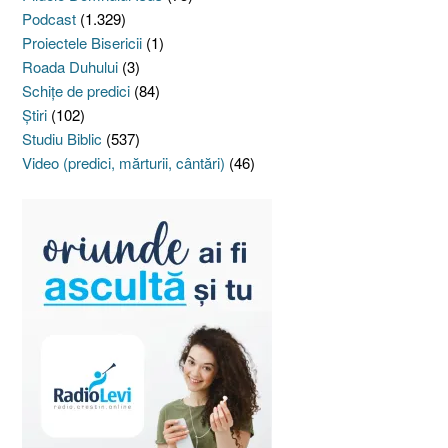
Podcast
(1.329)
Proiectele Bisericii
(1)
Roada Duhului
(3)
Schiţe de predici
(84)
Ştiri
(102)
Studiu Biblic
(537)
Video (predici, mărturii, cântări)
(46)