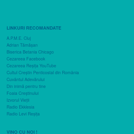
LINKURI RECOMANDATE
A.P.M.E. Cluj
Adrian Tămăşan
Biserica Betania Chicago
Cezareea Facebook
Cezareea Reşiţa YouTube
Cultul Creştin Penticostal din România
Cuvântul Adevărului
Din inimă pentru tine
Foaia Creştinului
Izvorul Vieţii
Radio Ekklesia
Radio Levi Reşiţa
VINO CU NOI !