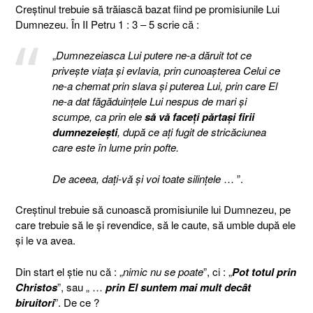
Creştinul trebuie să trăiască bazat fiind pe promisiunile Lui
Dumnezeu. În II Petru 1 : 3 – 5 scrie că :
„
Dumnezeiasca Lui putere ne-a dăruit tot ce
priveşte viaţa şi evlavia, prin cunoaşterea Celui ce
ne-a chemat prin slava şi puterea Lui, prin care El
ne-a dat făgăduinţele Lui nespus de mari şi
scumpe, ca prin ele
să vă faceţi părtaşi firii
dumnezeieşti
, după ce aţi fugit de stricăciunea
care este în lume prin pofte.
De aceea, daţi-vă şi voi toate silinţele
… ”.
Creştinul trebuie să cunoască promisiunile lui Dumnezeu, pe
care trebuie să le şi revendice, să le caute, să umble după ele
şi le va avea.
Din start el ştie nu că : „
nimic nu se poate
”, ci : „
Pot totul prin
Christos
”, sau „ …
prin El suntem mai mult decât
biruitori
”. De ce ?