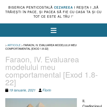
BISERICA PENTICOSTALĂ
CEZAREEA
I REŞIŢA I „SĂ
TRĂIEŞTI ÎN PACE, ŞI PACEA SĂ FIE CU CASA TA ŞI CU
TOT CE ESTE AL TĂU !”
>
ARTICOLE
>
FARAON, IV. EVALUAREA MODELULUI MEU
COMPORTAMENTAL [EXOD 1.8-22]
Faraon, IV. Evaluarea
modelului meu
comportamental [Exod 1.8-
22]
19 ianuarie, 2021
Florin
II.
Credinciosul