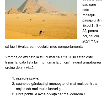
sau care
este
mesajul
pasajului din
Exod 1 : 8 –
22, pentru
noi, cei din
2021 ? Ce
să fac ! Evaluarea modelului meu comportamental
Vremea de azi este la fel, numai că
sms
-ul lui satan este
trimis la toată lista lui, (nu numai la un om), având următoarea
ordine de zi / viaţă :
îngrijorează-te,
spune ce gândeşti şi munceşte tot mai mult pentru a
obţine cât mai multe lucruri şi
luptă pentru a avea o viaţă cât mai comodă !