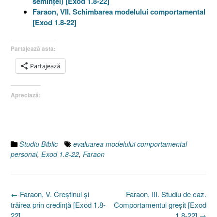
seminţei) [Exod 1.8-22]
Faraon, VII. Schimbarea modelului comportamental
[Exod 1.8-22]
Partajează asta:
Partajează
Apreciază:
Studiu Biblic
evaluarea modelului comportamental
personal
,
Exod 1.8-22
,
Faraon
Post
←
Faraon, V. Creştinul şi
Faraon, III. Studiu de caz.
navigation
trăirea prin credinţă [Exod 1.8-
Comportamentul greşit [Exod
22]
1.8-22]
→