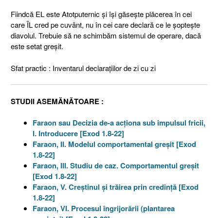
Fiindcă EL este Atotputernic şi îşi găseşte plăcerea în cei
care ÎL cred pe cuvânt, nu în cei care declară ce le şopteşte
diavolul. Trebuie să ne schimbăm sistemul de operare, dacă
este setat greşit.
Sfat practic : Inventarul declaraţiilor de zi cu zi
STUDII ASEMĂNĂTOARE :
Faraon sau Decizia de-a acţiona sub impulsul fricii,
I. Introducere [Exod 1.8-22]
Faraon, II. Modelul comportamental greşit [Exod
1.8-22]
Faraon, III. Studiu de caz. Comportamentul greşit
[Exod 1.8-22]
Faraon, V. Creştinul şi trăirea prin credinţă [Exod
1.8-22]
Faraon, VI. Procesul îngrijorării (plantarea