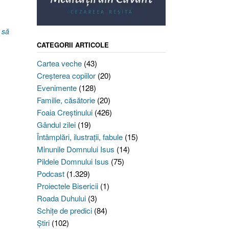
e
,
să
CATEGORII ARTICOLE
Cartea veche
(43)
Creşterea copiilor
(20)
Evenimente
(128)
Familie, căsătorie
(20)
Foaia Creştinului
(426)
Gândul zilei
(19)
Întâmplări, ilustraţii, fabule
(15)
Minunile Domnului Isus
(14)
Pildele Domnului Isus
(75)
Podcast
(1.329)
Proiectele Bisericii
(1)
Roada Duhului
(3)
Schiţe de predici
(84)
Ştiri
(102)