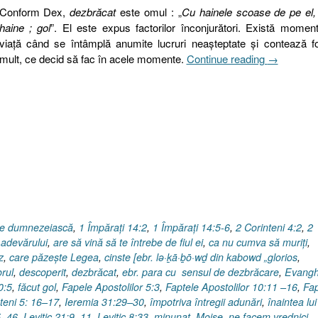
Conform Dex,
dezbrăcat
este omul : „
Cu hainele scoase de pe el,
haine ; gol
”. El este expus factorilor înconjurători. Există momen
viaţă când se întâmplă anumite lucruri neaşteptate şi contează f
„Proverbe
mult, ce decid să fac în acele momente.
Continue reading
→
29.18,
II,
Fără
frâu,
(3.)
Dezbrăcat,
descoperit
ire dumnezeiască
,
1 Împăraţi 14:2
,
1 Împăraţi 14:5-6
,
2 Corinteni 4:2
,
2
 adevărului
,
are să vină să te întrebe de fiul ei
,
ca nu cumva să muriţi
,
z
,
care păzeşte Legea
,
cinste [ebr. lə·ḵā·ḇō·wḏ din kabowd „glorios
,
orul
,
descoperit
,
dezbrăcat
,
ebr. para cu sensul de dezbrăcare
,
Evangh
0:5
,
făcut gol
,
Fapele Apostolilor 5:3
,
Faptele Apostolilor 10:11 –16
,
Fap
teni 5: 16–17
,
Ieremia 31:29–30
,
împotriva întregii adunări
,
înaintea lui
5–46
,
Levitic 21:9–11
,
Levitic 8:33
,
minunat
,
Moise
,
ne facem vrednici
,