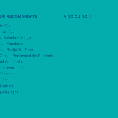
URI RECOMANDATE
VINO CU NOI !
E. Cluj
n Tămăşan
ca Betania Chicago
eea Facebook
eea Reşiţa YouTube
 Creştin Penticostal din România
ul Adevărului
imă pentru tine
Creştinului
 Vieţii
Ekklesia
Levi Reşiţa