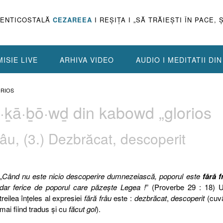
PENTICOSTALĂ
CEZAREEA
I REŞIŢA I „SĂ TRĂIEŞTI ÎN PACE, 
ISIE LIVE
ARHIVA VIDEO
AUDIO I MEDITATII DI
ORIOS
lə·ḵā·ḇō·wḏ din kabowd „glorios
râu, (3.) Dezbrăcat, descoperit
„
Când nu este nicio descoperire dumnezeiască, poporul este
fără f
dar ferice de poporul care păzeşte Legea !
” (Proverbe 29 : 18) U
treilea înţeles al expresiei
fără frâu
este :
dezbrăcat
,
descoperit
(cuv
mai fiind tradus şi cu
făcut gol
).