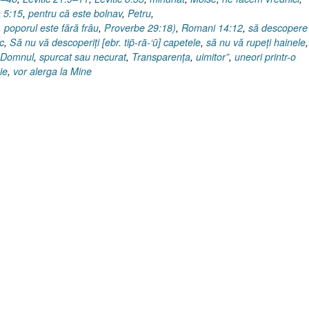
 5:15
,
pentru că este bolnav
,
Petru
,
,
poporul este fără frâu
,
Proverbe 29:18)
,
Romani 14:12
,
să descoper
c
,
Să nu vă descoperiţi [ebr. tip̄-rā-‘ū] capetele
,
să nu vă rupeţi hainele
 Domnul
,
spurcat sau necurat
,
Transparenţa
,
uimitor”
,
uneori printr-o
ie
,
vor alerga la Mine