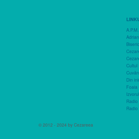
LINK
A.P.M.
Adria
Biseri
Cezar
Cezar
Cultul
Cuvânt
Din in
Foaia 
Izvorul
Radio 
Radio 
© 2012 - 2024 by Cezareea