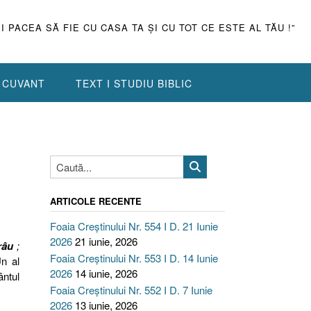
ŞI PACEA SĂ FIE CU CASA TA ŞI CU TOT CE ESTE AL TĂU !”
N CUVANT
TEXT I STUDIU BIBLIC
ARTICOLE RECENTE
Foaia Creștinului Nr. 554 I D. 21 Iunie
2026
21 iunie, 2026
râu
;
Foaia Creștinului Nr. 553 I D. 14 Iunie
n al
2026
14 iunie, 2026
ântul
Foaia Creștinului Nr. 552 I D. 7 Iunie
2026
13 iunie, 2026