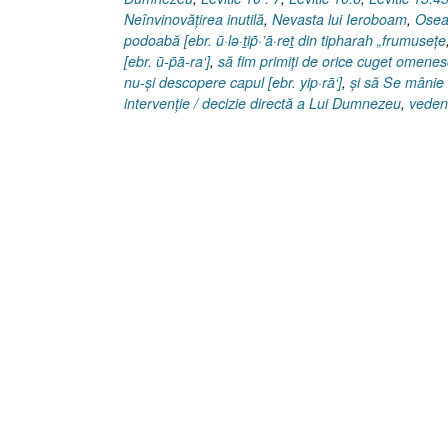
Neînvinovăţirea inutilă
,
Nevasta lui Ieroboam
,
Osea
podoabă [ebr. ū·lə·ṯip̄·’ā·reṯ din tipharah „frumuseţe
[ebr. ū-p̄ā-ra‘]
,
să fim primiţi de orice cuget omenes
nu-şi descopere capul [ebr. yip·rā‘]
,
şi să Se mânie
intervenţie / decizie directă a Lui Dumnezeu
,
veden