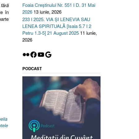
Foaia Creștinului Nr. 551 I D. 31 Mai
 fără
2026
13 iunie, 2026
te în
oarte
233 I 2025. VIA ȘI LENEVIA SAU
LENEA SPIRITUALĂ [Isaia 5.7 I 2
Petru 1.3-5] 21 August 2025
11 iunie,
2026
Flickr
Facebook
YouTube
Google
PODCAST
”
elia
tele