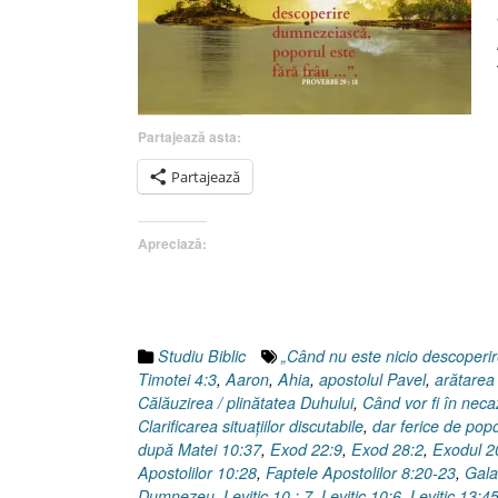
Partajează asta:
Partajează
Apreciază:
Studiu Biblic
„Când nu este nicio descoper
Timotei 4:3
,
Aaron
,
Ahia
,
apostolul Pavel
,
arătarea
Călăuzirea / plinătatea Duhului
,
Când vor fi în neca
Clarificarea situaţiilor discutabile
,
dar ferice de pop
după Matei 10:37
,
Exod 22:9
,
Exod 28:2
,
Exodul 2
Apostolilor 10:28
,
Faptele Apostolilor 8:20-23
,
Gala
Dumnezeu
,
Levitic 10 : 7
,
Levitic 10:6
,
Levitic 13:4