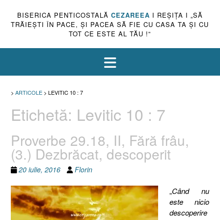
BISERICA PENTICOSTALĂ
CEZAREEA
I REŞIŢA I „SĂ
TRĂIEŞTI ÎN PACE, ŞI PACEA SĂ FIE CU CASA TA ŞI CU
TOT CE ESTE AL TĂU !”
>
ARTICOLE
>
LEVITIC 10 : 7
Etichetă:
Levitic 10 : 7
Proverbe 29.18, II, Fără frâu,
(3.) Dezbrăcat, descoperit
20 iulie, 2016
Florin
„
Când nu
este nicio
descoperire