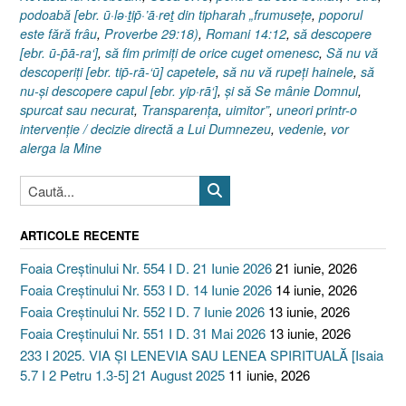
podoabă [ebr. ū·lə·ṯip̄·’ā·reṯ din tipharah „frumuseţe
,
poporul
este fără frâu
,
Proverbe 29:18)
,
Romani 14:12
,
să descopere
[ebr. ū-p̄ā-ra‘]
,
să fim primiţi de orice cuget omenesc
,
Să nu vă
descoperiţi [ebr. tip̄-rā-‘ū] capetele
,
să nu vă rupeţi hainele
,
să
nu-şi descopere capul [ebr. yip·rā‘]
,
şi să Se mânie Domnul
,
spurcat sau necurat
,
Transparenţa
,
uimitor”
,
uneori printr-o
intervenţie / decizie directă a Lui Dumnezeu
,
vedenie
,
vor
alerga la Mine
ARTICOLE RECENTE
Foaia Creștinului Nr. 554 I D. 21 Iunie 2026
21 iunie, 2026
Foaia Creștinului Nr. 553 I D. 14 Iunie 2026
14 iunie, 2026
Foaia Creștinului Nr. 552 I D. 7 Iunie 2026
13 iunie, 2026
Foaia Creștinului Nr. 551 I D. 31 Mai 2026
13 iunie, 2026
233 I 2025. VIA ȘI LENEVIA SAU LENEA SPIRITUALĂ [Isaia
5.7 I 2 Petru 1.3-5] 21 August 2025
11 iunie, 2026