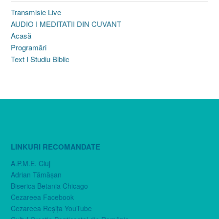
Transmisie Live
AUDIO I MEDITATII DIN CUVANT
Acasă
Programări
Text I Studiu Biblic
LINKURI RECOMANDATE
A.P.M.E. Cluj
Adrian Tămăşan
Biserica Betania Chicago
Cezareea Facebook
Cezareea Reşiţa YouTube