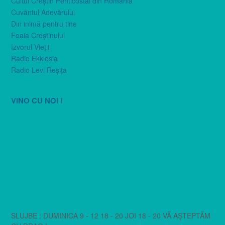
Cultul Creştin Penticostal din România
Cuvântul Adevărului
Din inimă pentru tine
Foaia Creştinului
Izvorul Vieţii
Radio Ekklesia
Radio Levi Reşiţa
VINO CU NOI !
SLUJBE : DUMINICA 9 - 12 18 - 20 JOI 18 - 20 VĂ AȘTEPTĂM