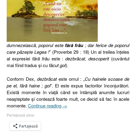
dumnezeiască, poporul este
fără frâu
; dar ferice de poporul
care păzeşte Legea !
” (Proverbe 29 : 18) Un al treilea înţeles
al expresiei
fără frâu
este :
dezbrăcat
,
descoperit
(cuvântul
mai fiind tradus şi cu
făcut gol
).
Conform Dex,
dezbrăcat
este omul : „
Cu hainele scoase de
pe el, fără haine ; gol
”. El este expus factorilor înconjurători.
Există momente în viaţă când se întâmplă anumite lucruri
neaşteptate şi contează foarte mult, ce decid să fac în acele
„Proverbe
momente.
Continue reading
→
29.18,
Partajează asta:
II,
Fără
Partajează
frâu,