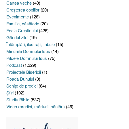
Cartea veche
(43)
Creşterea copiilor
(20)
Evenimente
(128)
Familie, căsătorie
(20)
Foaia Creştinului
(426)
Gândul zilei
(19)
Întâmplări, ilustraţii, fabule
(15)
Minunile Domnului Isus
(14)
Pildele Domnului Isus
(75)
Podcast
(1.329)
Proiectele Bisericii
(1)
Roada Duhului
(3)
Schiţe de predici
(84)
Ştiri
(102)
Studiu Biblic
(537)
Video (predici, mărturii, cântări)
(46)