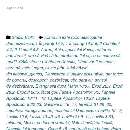
(3.)
Apreciază:
Dezbrăcat,
descoperit”
Studiu Biblic
„Când nu este nicio descoperire
dumnezeiască
,
1 Împăraţi 14:2
,
1 Împăraţi 14:5-6
,
2 Corinteni
4:2
,
2 Timotei 4:3
,
Aaron
,
Ahia
,
apostolul Pavel
,
arătarea
adevărului
,
are să vină să te întrebe de fiul ei
,
ca nu cumva să
muriţi
,
Călăuzirea / plinătatea Duhului
,
Când vor fi în necaz
,
care păzeşte Legea
,
cinste [ebr. lə·ḵā·ḇō·wḏ
din kabowd „glorios
,
Clarificarea situaţiilor discutabile
,
dar ferice
de poporul
,
descoperit
,
dezbrăcat
,
ebr. para cu sensul
de dezbrăcare
,
Evanghelia după Matei 10:37
,
Exod 22:9
,
Exod
28:2
,
Exodul 20:5
,
făcut gol
,
Fapele Apostolilor 5:3
,
Faptele
Apostolilor 10:11 –16
,
Faptele Apostolilor 10:28
,
Faptele
Apostolilor 8:20-23
,
Galateni 5: 16–17
,
Ieremia 31:29–30
,
împotriva întregii adunări
,
înaintea lui Dumnezeu
,
Levitic 10 : 7
,
Levitic 10:6
,
Levitic 13:45–46
,
Levitic 21:9–11
,
Levitic 8:33
,
minunat
,
Moise
,
ne facem vrednici
,
Neînvinovăţirea inutilă
,
Nevasta lui Ieroboam
,
Osea 5:15
,
pentru că este bolnav
,
Petru
,