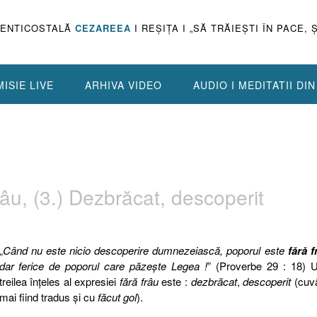
PENTICOSTALĂ
CEZAREEA
I REŞIŢA I „SĂ TRĂIEŞTI ÎN PACE, 
ISIE LIVE
ARHIVA VIDEO
AUDIO I MEDITATII DI
râu, (3.) Dezbrăcat, descoperit
„
Când nu este nicio descoperire dumnezeiască, poporul este
fără f
dar ferice de poporul care păzeşte Legea !
” (Proverbe 29 : 18) U
treilea înţeles al expresiei
fără frâu
este :
dezbrăcat
,
descoperit
(cuv
mai fiind tradus şi cu
făcut gol
).