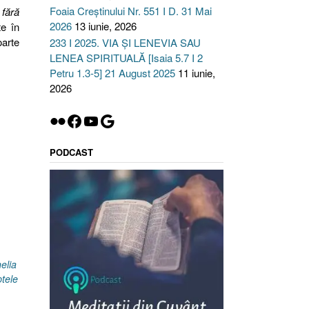
Foaia Creștinului Nr. 551 I D. 31 Mai
 fără
2026
13 iunie, 2026
te în
oarte
233 I 2025. VIA ȘI LENEVIA SAU
LENEA SPIRITUALĂ [Isaia 5.7 I 2
Petru 1.3-5] 21 August 2025
11 iunie,
2026
Flickr
Facebook
YouTube
Google
PODCAST
”
elia
tele