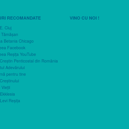
URI RECOMANDATE
VINO CU NOI !
E. Cluj
n Tămăşan
ca Betania Chicago
eea Facebook
eea Reşiţa YouTube
 Creştin Penticostal din România
ul Adevărului
imă pentru tine
Creştinului
 Vieţii
Ekklesia
Levi Reşiţa