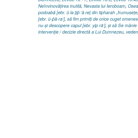
Neînvinovăţirea inutilă
,
Nevasta lui Ieroboam
,
Osea
podoabă [ebr. ū·lə·ṯip̄·’ā·reṯ din tipharah „frumuseţe
[ebr. ū-p̄ā-ra‘]
,
să fim primiţi de orice cuget omenes
nu-şi descopere capul [ebr. yip·rā‘]
,
şi să Se mânie
intervenţie / decizie directă a Lui Dumnezeu
,
veden