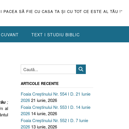
ŞI PACEA SĂ FIE CU CASA TA ŞI CU TOT CE ESTE AL TĂU !”
N CUVANT
TEXT I STUDIU BIBLIC
ARTICOLE RECENTE
Foaia Creștinului Nr. 554 I D. 21 Iunie
2026
21 iunie, 2026
râu
;
Foaia Creștinului Nr. 553 I D. 14 Iunie
n al
2026
14 iunie, 2026
ântul
Foaia Creștinului Nr. 552 I D. 7 Iunie
2026
13 iunie, 2026