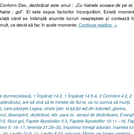
Conform Dex,
dezbrăcat
este omul : „
Cu hainele scoase de pe el,
haine ; gol
”. El este expus factorilor înconjurători. Există momen
viaţă când se întâmplă anumite lucruri neaşteptate şi contează f
„Proverbe
mult, ce decid să fac în acele momente.
Continue reading
→
29.18,
II,
Fără
frâu,
(3.)
Dezbrăcat,
descoperit
ire dumnezeiască
,
1 Împăraţi 14:2
,
1 Împăraţi 14:5-6
,
2 Corinteni 4:2
,
2
 adevărului
,
are să vină să te întrebe de fiul ei
,
ca nu cumva să muriţi
,
z
,
care păzeşte Legea
,
cinste [ebr. lə·ḵā·ḇō·wḏ din kabowd „glorios
,
orul
,
descoperit
,
dezbrăcat
,
ebr. para cu sensul de dezbrăcare
,
Evangh
0:5
,
făcut gol
,
Fapele Apostolilor 5:3
,
Faptele Apostolilor 10:11 –16
,
Fap
teni 5: 16–17
,
Ieremia 31:29–30
,
împotriva întregii adunări
,
înaintea lui
5–46
,
Levitic 21:9–11
,
Levitic 8:33
,
minunat
,
Moise
,
ne facem vrednici
,