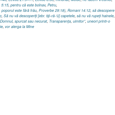
 5:15
,
pentru că este bolnav
,
Petru
,
,
poporul este fără frâu
,
Proverbe 29:18)
,
Romani 14:12
,
să descoper
c
,
Să nu vă descoperiţi [ebr. tip̄-rā-‘ū] capetele
,
să nu vă rupeţi hainele
 Domnul
,
spurcat sau necurat
,
Transparenţa
,
uimitor”
,
uneori printr-o
ie
,
vor alerga la Mine