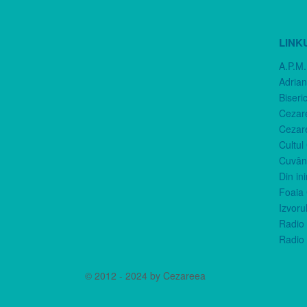
LINK
A.P.M.
Adria
Biseri
Cezar
Cezar
Cultul
Cuvânt
Din in
Foaia 
Izvorul
Radio 
Radio 
© 2012 - 2024 by Cezareea