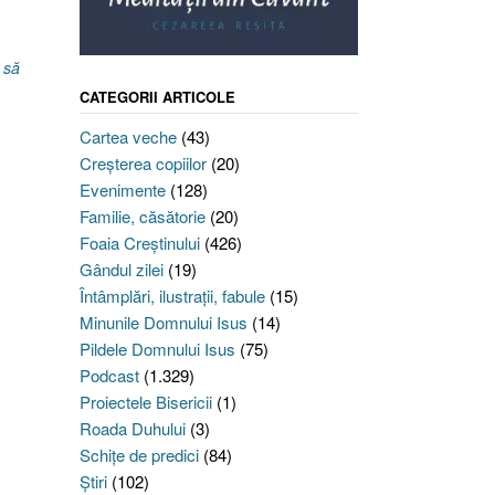
e
,
să
CATEGORII ARTICOLE
Cartea veche
(43)
Creşterea copiilor
(20)
Evenimente
(128)
Familie, căsătorie
(20)
Foaia Creştinului
(426)
Gândul zilei
(19)
Întâmplări, ilustraţii, fabule
(15)
Minunile Domnului Isus
(14)
Pildele Domnului Isus
(75)
Podcast
(1.329)
Proiectele Bisericii
(1)
Roada Duhului
(3)
Schiţe de predici
(84)
Ştiri
(102)