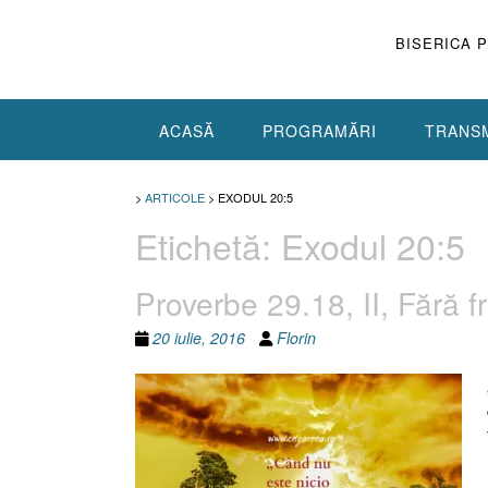
Skip
to
BISERICA 
content
ACASĂ
PROGRAMĂRI
TRANSM
>
ARTICOLE
>
EXODUL 20:5
Etichetă:
Exodul 20:5
Proverbe 29.18, II, Fără f
20 iulie, 2016
Florin