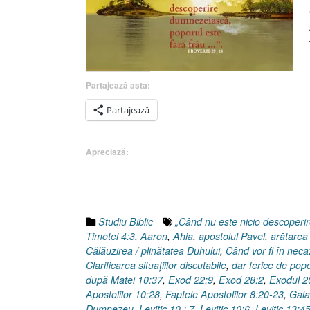
Partajează asta:
Partajează
Apreciază:
Studiu Biblic
„Când nu este nicio descoper
Timotei 4:3
,
Aaron
,
Ahia
,
apostolul Pavel
,
arătarea
Călăuzirea / plinătatea Duhului
,
Când vor fi în neca
Clarificarea situaţiilor discutabile
,
dar ferice de pop
după Matei 10:37
,
Exod 22:9
,
Exod 28:2
,
Exodul 2
Apostolilor 10:28
,
Faptele Apostolilor 8:20-23
,
Gala
Dumnezeu
,
Levitic 10 : 7
,
Levitic 10:6
,
Levitic 13:4