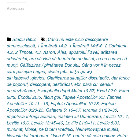
(3.)
Apreciază:
Dezbrăcat,
descoperit”
Studiu Biblic
„Când nu este nicio descoperire
dumnezeiască
,
1 Împăraţi 14:2
,
1 Împăraţi 14:5-6
,
2 Corinteni
4:2
,
2 Timotei 4:3
,
Aaron
,
Ahia
,
apostolul Pavel
,
arătarea
adevărului
,
are să vină să te întrebe de fiul ei
,
ca nu cumva să
muriţi
,
Călăuzirea / plinătatea Duhului
,
Când vor fi în necaz
,
care păzeşte Legea
,
cinste [ebr. lə·ḵā·ḇō·wḏ
din kabowd „glorios
,
Clarificarea situaţiilor discutabile
,
dar ferice
de poporul
,
descoperit
,
dezbrăcat
,
ebr. para cu sensul
de dezbrăcare
,
Evanghelia după Matei 10:37
,
Exod 22:9
,
Exod
28:2
,
Exodul 20:5
,
făcut gol
,
Fapele Apostolilor 5:3
,
Faptele
Apostolilor 10:11 –16
,
Faptele Apostolilor 10:28
,
Faptele
Apostolilor 8:20-23
,
Galateni 5: 16–17
,
Ieremia 31:29–30
,
împotriva întregii adunări
,
înaintea lui Dumnezeu
,
Levitic 10 : 7
,
Levitic 10:6
,
Levitic 13:45–46
,
Levitic 21:9–11
,
Levitic 8:33
,
minunat
,
Moise
,
ne facem vrednici
,
Neînvinovăţirea inutilă
,
Nevasta lui Ieroboam
,
Osea 5:15
,
pentru că este bolnav
,
Petru
,