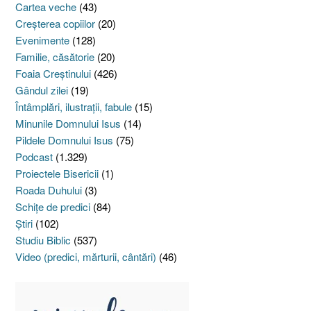
Cartea veche
(43)
Creşterea copiilor
(20)
Evenimente
(128)
Familie, căsătorie
(20)
Foaia Creştinului
(426)
Gândul zilei
(19)
Întâmplări, ilustraţii, fabule
(15)
Minunile Domnului Isus
(14)
Pildele Domnului Isus
(75)
Podcast
(1.329)
Proiectele Bisericii
(1)
Roada Duhului
(3)
Schiţe de predici
(84)
Ştiri
(102)
Studiu Biblic
(537)
Video (predici, mărturii, cântări)
(46)