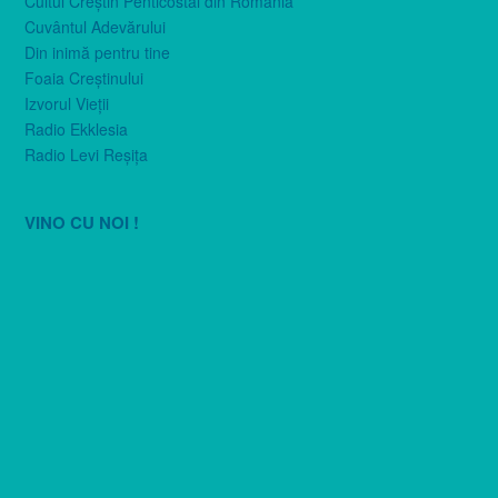
Cultul Creştin Penticostal din România
Cuvântul Adevărului
Din inimă pentru tine
Foaia Creştinului
Izvorul Vieţii
Radio Ekklesia
Radio Levi Reşiţa
VINO CU NOI !