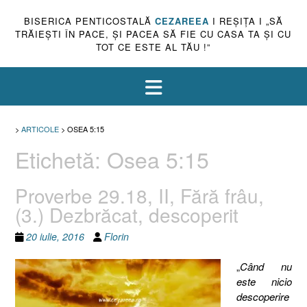
BISERICA PENTICOSTALĂ
CEZAREEA
I REŞIŢA I „SĂ
TRĂIEŞTI ÎN PACE, ŞI PACEA SĂ FIE CU CASA TA ŞI CU
TOT CE ESTE AL TĂU !”
>
ARTICOLE
>
OSEA 5:15
Etichetă:
Osea 5:15
Proverbe 29.18, II, Fără frâu,
(3.) Dezbrăcat, descoperit
20 iulie, 2016
Florin
„
Când nu
este nicio
descoperire