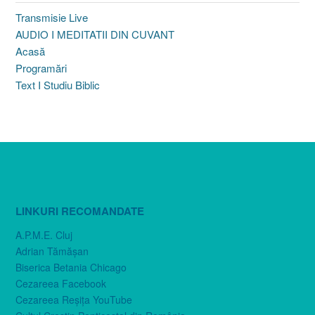
Transmisie Live
AUDIO I MEDITATII DIN CUVANT
Acasă
Programări
Text I Studiu Biblic
LINKURI RECOMANDATE
A.P.M.E. Cluj
Adrian Tămăşan
Biserica Betania Chicago
Cezareea Facebook
Cezareea Reşiţa YouTube