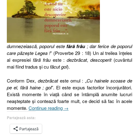
dumnezeiască, poporul este
fără frâu
; dar ferice de poporul
care păzeşte Legea !
” (Proverbe 29 : 18) Un al treilea înţeles
al expresiei
fără frâu
este :
dezbrăcat
,
descoperit
(cuvântul
mai fiind tradus şi cu
făcut gol
).
Conform Dex,
dezbrăcat
este omul : „
Cu hainele scoase de
pe el, fără haine ; gol
”. El este expus factorilor înconjurători.
Există momente în viaţă când se întâmplă anumite lucruri
neaşteptate şi contează foarte mult, ce decid să fac în acele
„Proverbe
momente.
Continue reading
→
29.18,
Partajează asta:
II,
Fără
Partajează
frâu,