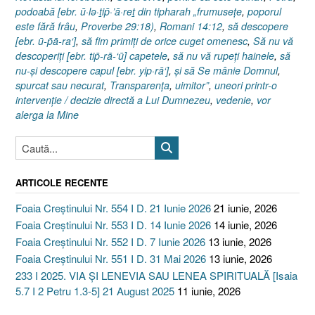
podoabă [ebr. ū·lə·ṯip̄·’ā·reṯ din tipharah „frumuseţe
,
poporul
este fără frâu
,
Proverbe 29:18)
,
Romani 14:12
,
să descopere
[ebr. ū-p̄ā-ra‘]
,
să fim primiţi de orice cuget omenesc
,
Să nu vă
descoperiţi [ebr. tip̄-rā-‘ū] capetele
,
să nu vă rupeţi hainele
,
să
nu-şi descopere capul [ebr. yip·rā‘]
,
şi să Se mânie Domnul
,
spurcat sau necurat
,
Transparenţa
,
uimitor”
,
uneori printr-o
intervenţie / decizie directă a Lui Dumnezeu
,
vedenie
,
vor
alerga la Mine
ARTICOLE RECENTE
Foaia Creștinului Nr. 554 I D. 21 Iunie 2026
21 iunie, 2026
Foaia Creștinului Nr. 553 I D. 14 Iunie 2026
14 iunie, 2026
Foaia Creștinului Nr. 552 I D. 7 Iunie 2026
13 iunie, 2026
Foaia Creștinului Nr. 551 I D. 31 Mai 2026
13 iunie, 2026
233 I 2025. VIA ȘI LENEVIA SAU LENEA SPIRITUALĂ [Isaia
5.7 I 2 Petru 1.3-5] 21 August 2025
11 iunie, 2026