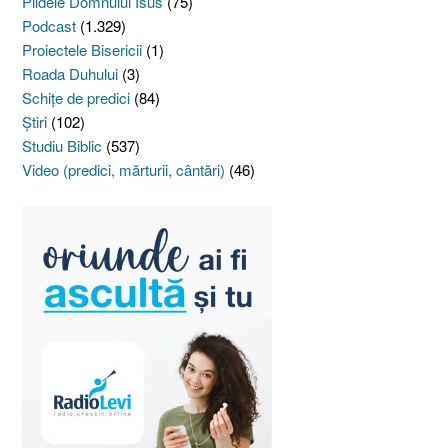
Pildele Domnului Isus
(75)
Podcast
(1.329)
Proiectele Bisericii
(1)
Roada Duhului
(3)
Schiţe de predici
(84)
Ştiri
(102)
Studiu Biblic
(537)
Video (predici, mărturii, cântări)
(46)