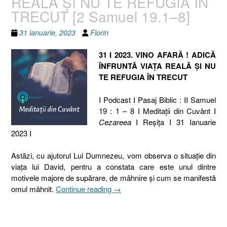
REALĂ ȘI NU TE REFUGIA ÎN
TRECUT [2 Samuel 19.1–8]
31 ianuarie, 2023
Florin
31 I 2023. VINO AFARĂ ! ADICĂ
ÎNFRUNTĂ VIAȚA REALĂ ȘI NU
TE REFUGIA ÎN TRECUT
I Podcast I Pasaj Biblic : II Samuel
19 : 1 – 8 I Meditaţii din Cuvânt I
Cezareea
I Reşiţa I 31 Ianuarie
2023 I
Astăzi, cu ajutorul Lui Dumnezeu, vom observa o situație din
viața lui David, pentru a constata care este unul dintre
motivele majore de supărare, de mâhnire și cum se manifestă
„31
omul mâhnit.
Continue reading
→
I
2023.
VINO