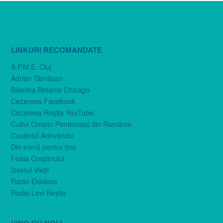
LINKURI RECOMANDATE
A.P.M.E. Cluj
Adrian Tămăşan
Biserica Betania Chicago
Cezareea Facebook
Cezareea Reşiţa YouTube
Cultul Creştin Penticostal din România
Cuvântul Adevărului
Din inimă pentru tine
Foaia Creştinului
Izvorul Vieţii
Radio Ekklesia
Radio Levi Reşiţa
VINO CU NOI !