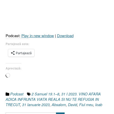
AFARĂ
!
ADICĂ
ÎNFRUNTĂ
VIAȚA
REALĂ
Podcast:
Play in new window
|
Download
ȘI
NU
Partajează asta:
TE
Partajează
REFUGIA
ÎN
TRECUT
Apreciază:
[2
Încarc...
Samuel
19.1–
8]”
Podcast
2 Samuel 19.1–8
,
31 I 2023. VINO AFARA
ADICA INFRUNTA VIATA REALA SI NU TE REFUGIA IN
TRECUT
,
31 Ianuarie 2023
,
Absalom
,
David
,
Fiul meu
,
Ioab