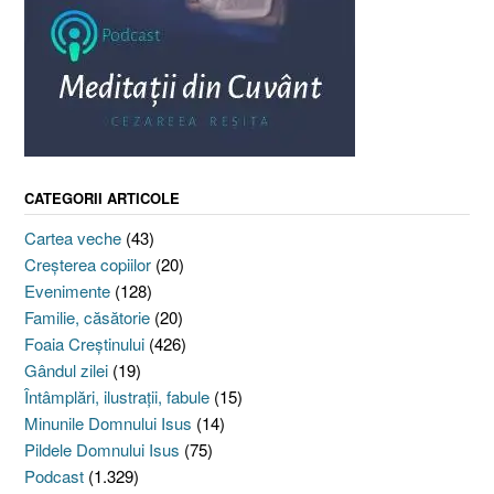
CATEGORII ARTICOLE
Cartea veche
(43)
Creşterea copiilor
(20)
Evenimente
(128)
Familie, căsătorie
(20)
Foaia Creştinului
(426)
Gândul zilei
(19)
Întâmplări, ilustraţii, fabule
(15)
Minunile Domnului Isus
(14)
Pildele Domnului Isus
(75)
Podcast
(1.329)