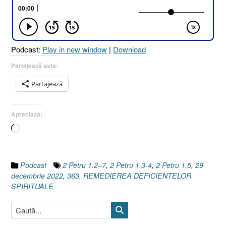
1.2–
7
I
2
Podcast:
Play in new window
|
Download
Petru
1.3-
Partajează asta:
4
Partajează
I
2
Petru
Apreciază:
1.5]”
Încarc...
Podcast
2 Petru 1.2–7
,
2 Petru 1.3-4
,
2 Petru 1.5
,
29
decembrie 2022
,
363. REMEDIEREA DEFICIENTELOR
SPIRITUALE