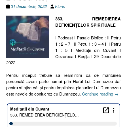
31 decembrie, 2022
Florin
363. REMEDIEREA
DEFICIENȚELOR SPIRITUALE
I Podcast I Pasaje Biblice : II Petru
1 : 2 – 7 I II Petru 1 : 3 – 4 I II Petru
1 : 5 I Meditaţii din Cuvânt I
Cezareea I Reşiţa I 29 Decembrie
2022 I
Pentru început trebuie să reamintim că de mântuirea
personală avem parte numai prin Harul Lui Dumnezeu dar
pentru sfințire cât și pentru împlinirea planurilor Lui Dumnezeu
„363.
este nevoie de conlucrez cu Dumnezeu.
Continue reading
→
REME
DEFIC
SPIRI
[2
Petru