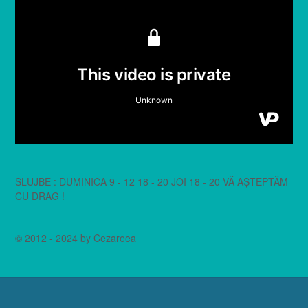
SLUJBE : DUMINICA 9 - 12 18 - 20 JOI 18 - 20 VĂ AȘTEPTĂM
CU DRAG !
© 2012 - 2024 by Cezareea