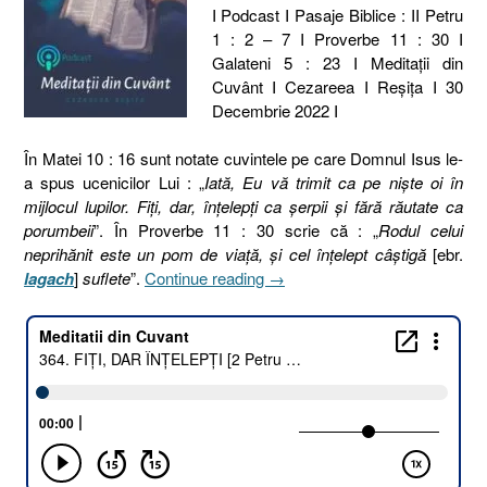
I Podcast I Pasaje Biblice : II Petru
1 : 2 – 7 I Proverbe 11 : 30 I
Galateni 5 : 23 I Meditaţii din
Cuvânt I Cezareea I Reşiţa I 30
Decembrie 2022 I
În Matei 10 : 16 sunt notate cuvintele pe care Domnul Isus le-
a spus ucenicilor Lui : „
Iată, Eu vă trimit ca pe nişte oi în
mijlocul lupilor. Fiţi, dar, înţelepţi ca şerpii şi fără răutate ca
porumbeii
”. În Proverbe 11 : 30 scrie că : „
Rodul celui
neprihănit este un pom de viaţă, şi cel înţelept câştigă
[ebr.
„364.
lagach
]
suflete
”.
Continue reading
→
FIȚI,
DAR
ÎNȚELEPȚI
[2
Petru
1.2–
7
I