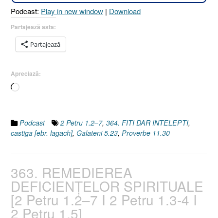
Proverbe
Podcast:
Play in new window
|
Download
11.30
I
Partajează asta:
Galateni
Partajează
5.23]”
Apreciază:
Încarc...
Podcast
2 Petru 1.2–7
,
364. FITI DAR INTELEPTI
,
castiga [ebr. lagach]
,
Galateni 5.23
,
Proverbe 11.30
363. REMEDIEREA
DEFICIENȚELOR SPIRITUALE
[2 Petru 1.2–7 I 2 Petru 1.3-4 I
2 Petru 1.5]