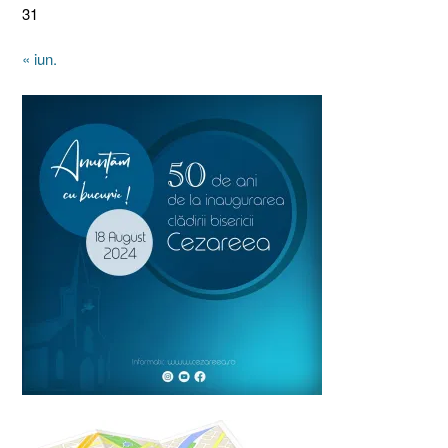
31
« iun.