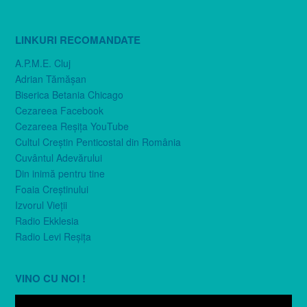
LINKURI RECOMANDATE
A.P.M.E. Cluj
Adrian Tămăşan
Biserica Betania Chicago
Cezareea Facebook
Cezareea Reşiţa YouTube
Cultul Creştin Penticostal din România
Cuvântul Adevărului
Din inimă pentru tine
Foaia Creştinului
Izvorul Vieţii
Radio Ekklesia
Radio Levi Reşiţa
VINO CU NOI !