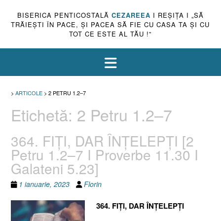
BISERICA PENTICOSTALĂ
CEZAREEA
I REŞIŢA I „SĂ
TRĂIEŞTI ÎN PACE, ŞI PACEA SĂ FIE CU CASA TA ŞI CU
TOT CE ESTE AL TĂU !”
>
ARTICOLE
>
2 PETRU 1.2–7
Etichetă:
2 Petru 1.2–7
364. FIȚI, DAR ÎNȚELEPȚI [2
Petru 1.2–7 I Proverbe 11.30 I
Galateni 5.23]
1 ianuarie, 2023
Florin
364. FIȚI, DAR ÎNȚELEPȚI