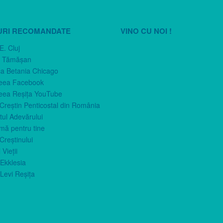
URI RECOMANDATE
VINO CU NOI !
E. Cluj
n Tămăşan
ca Betania Chicago
eea Facebook
eea Reşiţa YouTube
 Creştin Penticostal din România
ul Adevărului
imă pentru tine
Creştinului
 Vieţii
Ekklesia
Levi Reşiţa