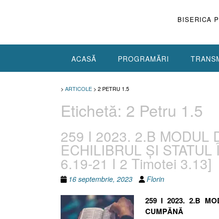
Skip
to
BISERICA 
content
ACASĂ
PROGRAMĂRI
TRANSM
>
ARTICOLE
>
2 PETRU 1.5
Etichetă:
2 Petru 1.5
259 I 2023. 2.B MODUL
ECHILIBRUL ȘI STATUL Î
6.19-21 I 2 Timotei 3.13]
16 septembrie, 2023
Florin
259 I 2023. 2.B 
CUMPĂNĂ