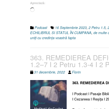
Apreciază:
Încarc...
Podcast
16 Septembrie 2023
,
2 Petru 1.5
,
ECHILIBRUL SI STATUL ÎN CUMPANA
,
de multe 
uniţi cu credinţa voastră fapta
363. REMEDIEREA DEFI
1.2–7 I 2 Petru 1.3-4 I 2 P
31 decembrie, 2022
Florin
363. REMEDIEREA D
I Podcast I Pasaje Biblice
I Cezareea I Reşiţa I 