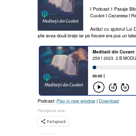
I Podcast I Pasaje Bibl
Cuvânt I
Cezareea
I Re
Astăzi cu ajutorul Lu
știe avea două brațe iar pe fiecare era pus un tale
Podcast:
Play in new window
|
Download
Partajează asta:
Partajează