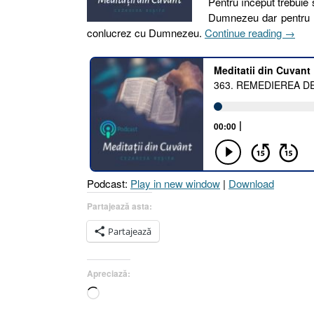
Pentru început trebuie
Dumnezeu dar pentru sf
„363.
conlucrez cu Dumnezeu.
Continue reading
→
REME
DEFI
SPIRI
[2
Petru
1.2–
7
I
2
Podcast:
Play in new window
|
Download
Petru
1.3-
Partajează asta:
4
Partajează
I
2
Petru
Apreciază:
1.5]”
Încarc...