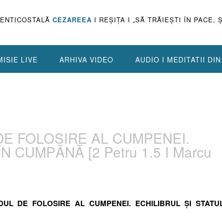
PENTICOSTALĂ
CEZAREEA
I REŞIŢA I „SĂ TRĂIEŞTI ÎN PACE, 
ISIE LIVE
ARHIVA VIDEO
AUDIO I MEDITATII DI
 DE FOLOSIRE AL CUMPENEI.
N CUMPĂNĂ [2 Petru 1.5 I Marcu
MODUL DE FOLOSIRE AL CUMPENEI. ECHILIBRUL ȘI STATU