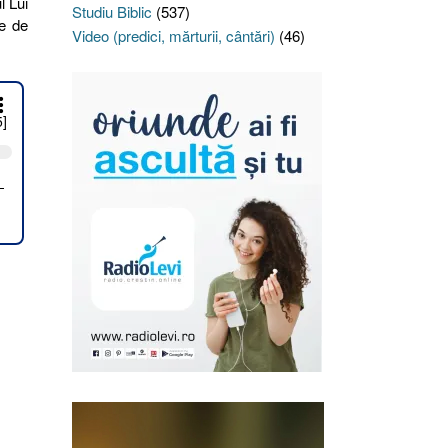
l Lui
Studiu Biblic
(537)
ie de
Video (predici, mărturii, cântări)
(46)