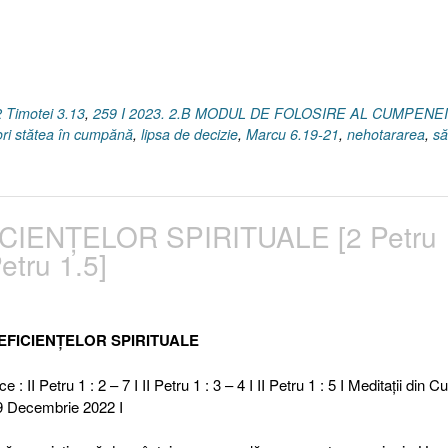
1.5
I
Marcu
6.19-
21
2 Timotei 3.13
,
259 I 2023. 2.B MODUL DE FOLOSIRE AL CUMPENEI
I
ori stătea în cumpănă
,
lipsa de decizie
,
Marcu 6.19-21
,
nehotararea
,
să
2
Timotei
3.13]”
CIENȚELOR SPIRITUALE [2 Petru
etru 1.5]
EFICIENȚELOR SPIRITUALE
 : II Petru 1 : 2 – 7 I II Petru 1 : 3 – 4 I II Petru 1 : 5 I Meditaţii din C
29 Decembrie 2022 I