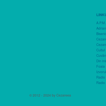
LINK
A.P.M.
Adria
Biseri
Cezar
Cezar
Cultul
Cuvânt
Din in
Foaia 
Izvorul
Radio 
Radio 
© 2012 - 2024 by Cezareea