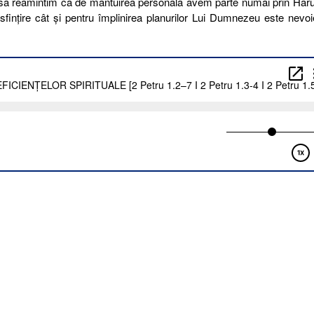
 să reamintim că de mântuirea personală avem parte numai prin Haru
ințire cât și pentru împlinirea planurilor Lui Dumnezeu este nevo
DIEREA
CIENȚELOR
TUALE