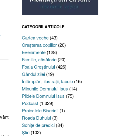
CATEGORII ARTICOLE
.
Cartea veche
(43)
Creşterea copiilor
(20)
Evenimente
(128)
Familie, căsătorie
(20)
Foaia Creştinului
(426)
Gândul zilei
(19)
Întâmplări, ilustraţii, fabule
(15)
Minunile Domnului Isus
(14)
Pildele Domnului Isus
(75)
Podcast
(1.329)
Proiectele Bisericii
(1)
uvânt
Roada Duhului
(3)
Schiţe de predici
(84)
Ştiri
(102)