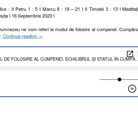
ice : II Petru 1 : 5 I Marcu 6 : 19 – 21 I II Timotei 3 : 13 I Meditaţi
şiţa I 16 Septembrie 2023 I
i Dumnezeu ne vom referi la modul de folosire al cumpenei. Cumpăn
„259
r.
Continue reading
→
I
2023.
2.B
MODUL
DE
FOLOSIRE
AL
CUMPENEI.
ECHILIBRUL
ȘI
STATUL
ÎN
CUMPĂNĂ
[2
Petru