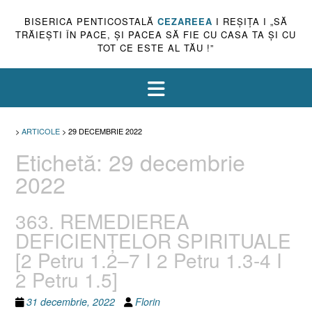
BISERICA PENTICOSTALĂ
CEZAREEA
I REŞIŢA I „SĂ
TRĂIEŞTI ÎN PACE, ŞI PACEA SĂ FIE CU CASA TA ŞI CU
TOT CE ESTE AL TĂU !”
>
ARTICOLE
>
29 DECEMBRIE 2022
Etichetă:
29 decembrie
2022
363. REMEDIEREA
DEFICIENȚELOR SPIRITUALE
[2 Petru 1.2–7 I 2 Petru 1.3-4 I
2 Petru 1.5]
31 decembrie, 2022
Florin