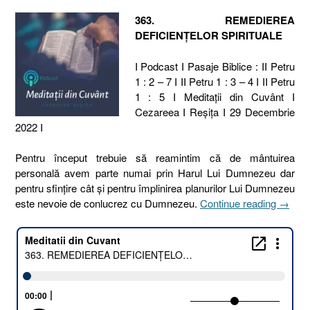
363. REMEDIEREA
DEFICIENȚELOR SPIRITUALE
I Podcast I Pasaje Biblice : II Petru
1 : 2 – 7 I II Petru 1 : 3 – 4 I II Petru
1 : 5 I Meditaţii din Cuvânt I
Cezareea I Reşiţa I 29 Decembrie
2022 I
Pentru început trebuie să reamintim că de mântuirea
personală avem parte numai prin Harul Lui Dumnezeu dar
pentru sfințire cât și pentru împlinirea planurilor Lui Dumnezeu
„363.
este nevoie de conlucrez cu Dumnezeu.
Continue reading
→
REME
DEFIC
SPIRI
[2
Petru
1.2–
7