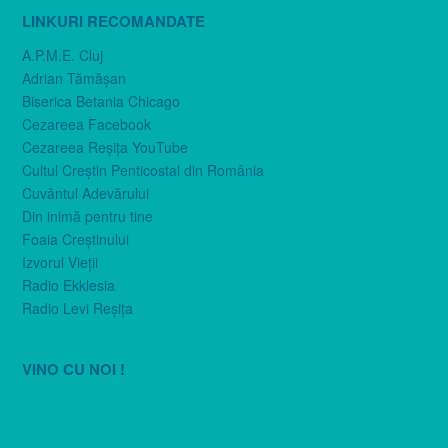
LINKURI RECOMANDATE
A.P.M.E. Cluj
Adrian Tămăşan
Biserica Betania Chicago
Cezareea Facebook
Cezareea Reşiţa YouTube
Cultul Creştin Penticostal din România
Cuvântul Adevărului
Din inimă pentru tine
Foaia Creştinului
Izvorul Vieţii
Radio Ekklesia
Radio Levi Reşiţa
VINO CU NOI !