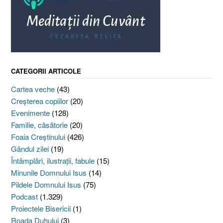
CATEGORII ARTICOLE
Cartea veche
(43)
Creşterea copiilor
(20)
Evenimente
(128)
Familie, căsătorie
(20)
Foaia Creştinului
(426)
Gândul zilei
(19)
Întâmplări, ilustraţii, fabule
(15)
Minunile Domnului Isus
(14)
Pildele Domnului Isus
(75)
Podcast
(1.329)
Proiectele Bisericii
(1)
Roada Duhului
(3)