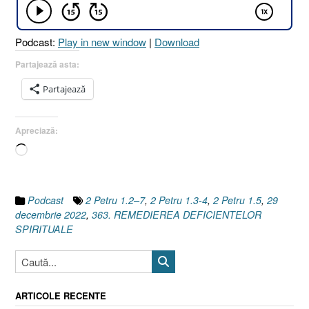
I
2
Podcast:
Play in new window
|
Download
Petru
1.3-
Partajează asta:
4
Partajează
I
2
Petru
Apreciază:
1.5]”
Încarc...
Podcast
2 Petru 1.2–7
,
2 Petru 1.3-4
,
2 Petru 1.5
,
29
decembrie 2022
,
363. REMEDIEREA DEFICIENTELOR
SPIRITUALE
ARTICOLE RECENTE