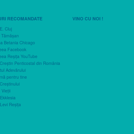
URI RECOMANDATE
VINO CU NOI !
E. Cluj
n Tămăşan
ca Betania Chicago
eea Facebook
eea Reşiţa YouTube
 Creştin Penticostal din România
ul Adevărului
imă pentru tine
Creştinului
 Vieţii
Ekklesia
Levi Reşiţa