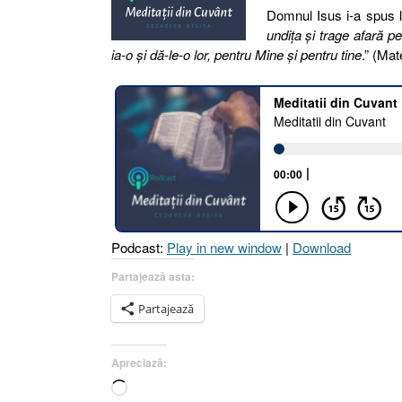
Domnul Isus i-a spus lu
undiţa şi trage afară pe
ia-o şi dă-le-o lor, pentru Mine şi pentru tine
.” (Mat
Podcast:
Play in new window
|
Download
Partajează asta:
Partajează
Apreciază:
Încarc...