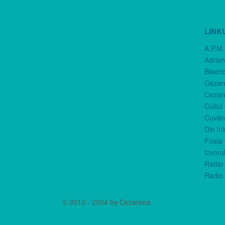
LINK
A.P.M.
Adria
Biseri
Cezar
Cezar
Cultul
Cuvânt
Din in
Foaia 
Izvorul
Radio 
Radio 
© 2012 - 2024 by Cezareea