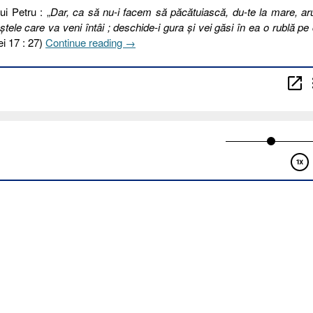
i Petru : „
Dar, ca să nu-i facem să păcătuiască, du-te la mare, a
ştele care va veni întâi ; deschide-i gura şi vei găsi în ea o rublă pe
„38.
ei 17 : 27)
Continue reading
→
LECŢIILE
PEŞTELUI
[Matei
17.24-
27]”