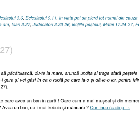
lesiastul 3.6
,
Eclesiastul 9.11
,
In viata pot sa pierd tot numai din cauza
ja am
,
Ioan 3.27
,
Judecători 3.23-26
,
lecţiile peştelui
,
Matei 17.24-27
,
P
.27)
să păcătuiască, du-te la mare, aruncă undiţa şi trage afară peştele
-i gura şi vei găsi în ea o rublă pe care ia-o şi dă-le-o lor, pentru Mi
 27).
şte care avea un ban în gură ! Oare cum a mai muşcat şi din mome
„Lecţia
? Avea un ban, ce-i mai trebuia şi mâncare ?
Continue reading
→
peştelu
(Matei
17.27)