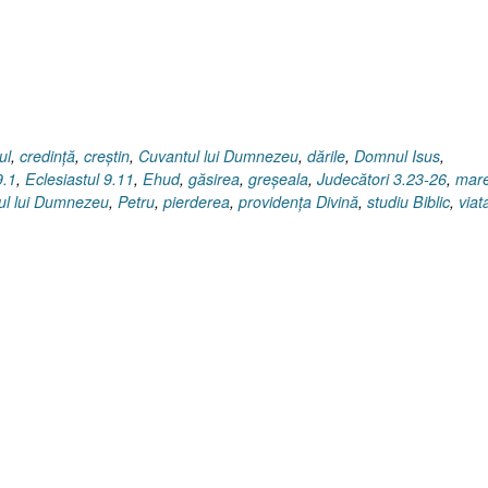
ul
,
credinţă
,
creştin
,
Cuvantul lui Dumnezeu
,
dările
,
Domnul Isus
,
9.1
,
Eclesiastul 9.11
,
Ehud
,
găsirea
,
greşeala
,
Judecători 3.23-26
,
mar
l lui Dumnezeu
,
Petru
,
pierderea
,
providenţa Divină
,
studiu Biblic
,
viat