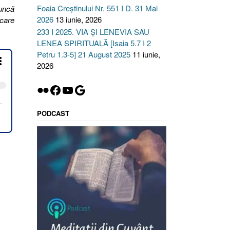
Foaia Creștinului Nr. 551 I D. 31 Mai
runcă
2026
13 iunie, 2026
 care
233 I 2025. VIA ȘI LENEVIA SAU
LENEA SPIRITUALĂ [Isaia 5.7 I 2
Petru 1.3-5] 21 August 2025
11 iunie,
2026
Flickr
Facebook
YouTube
Google
PODCAST