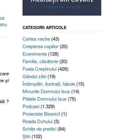
 ca
etru
CATEGORII ARTICOLE
Cartea veche
(43)
Creşterea copiilor
(20)
Evenimente
(128)
Familie, căsătorie
(20)
Foaia Creştinului
(426)
 care
Gândul zilei
(19)
ne şi
Întâmplări, ilustraţii, fabule
(15)
Minunile Domnului Isus
(14)
Pildele Domnului Isus
(75)
ală ?
Podcast
(1.329)
Proiectele Bisericii
(1)
i,
Roada Duhului
(3)
”
Schiţe de predici
(84)
Ştiri
(102)