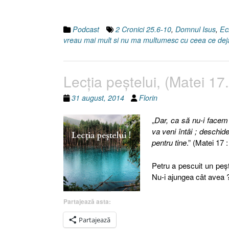
Podcast
2 Cronici 25.6-10
,
Domnul Isus
,
Ec
vreau mai mult si nu ma multumesc cu ceea ce de
Lecţia peştelui, (Matei 17
31 august, 2014
Florin
„
Dar, ca să nu-i facem 
va veni întâi ; deschide
pentru tine
.” (Matei 17 :
Petru a pescuit un pe
Nu-i ajungea cât avea 
Partajează asta:
Partajează