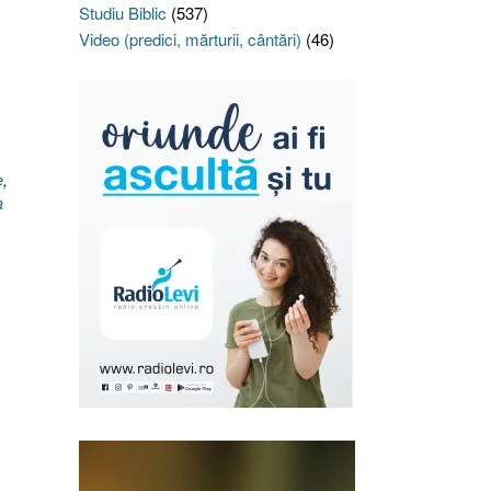
Studiu Biblic
(537)
Video (predici, mărturii, cântări)
(46)
e
,
a