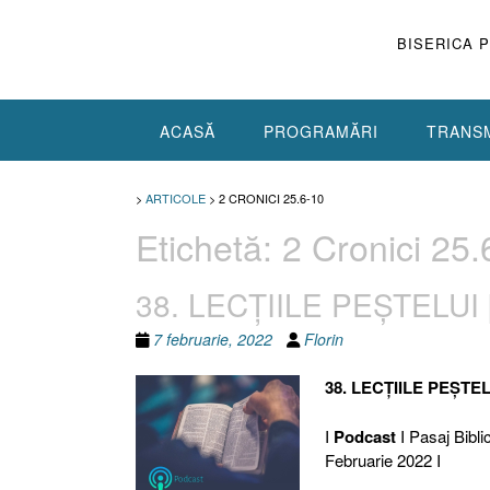
Skip
to
BISERICA 
content
ACASĂ
PROGRAMĂRI
TRANSM
>
ARTICOLE
>
2 CRONICI 25.6-10
Etichetă:
2 Cronici 25.
38. LECŢIILE PEŞTELUI [
7 februarie, 2022
Florin
38. LECŢIILE PEŞTEL
I
Podcast
I Pasaj Bibli
Februarie 2022 I