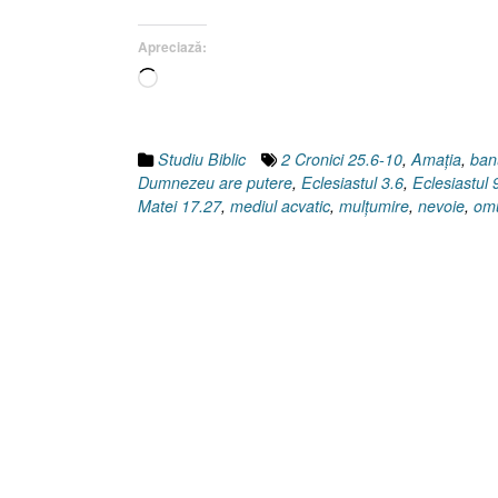
Apreciază:
Încarc...
Studiu Biblic
2 Cronici 25.6-10
,
Amaţia
,
ban
Dumnezeu are putere
,
Eclesiastul 3.6
,
Eclesiastul 
Matei 17.27
,
mediul acvatic
,
mulţumire
,
nevoie
,
omu