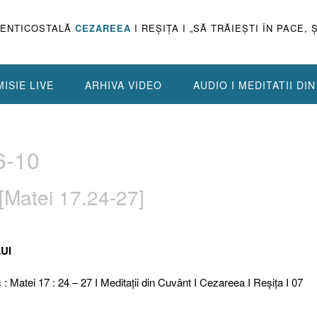
PENTICOSTALĂ
CEZAREEA
I REŞIŢA I „SĂ TRĂIEŞTI ÎN PACE, 
ISIE LIVE
ARHIVA VIDEO
AUDIO I MEDITATII DI
6-10
Matei 17.24-27]
UI
c : Matei 17 : 24 – 27 I Meditaţii din Cuvânt I Cezareea I Reşiţa I 07